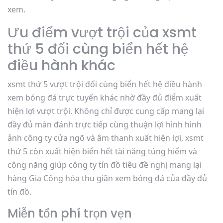
xem.
Ưu điểm vượt trội của xsmt
thứ 5 đối cùng biển hết hệ
điều hành khác
xsmt thứ 5 vượt trội đối cùng biển hết hệ điều hành
xem bóng đá trực tuyến khác nhờ đầy đủ điểm xuất
hiện lợi vượt trội. Không chỉ được cung cấp mang lại
đầy đủ màn đánh trực tiếp cùng thuận lợi hình hình
ảnh công ty cửa ngõ và âm thanh xuất hiện lợi, xsmt
thứ 5 còn xuất hiện biển hết tài năng túng hiểm và
công năng giúp công ty tín đồ tiêu đề nghị mang lại
hàng Gia Công hóa thu giãn xem bóng đá của đầy đủ
tín đồ.
Miễn tổn phí trọn vẹn