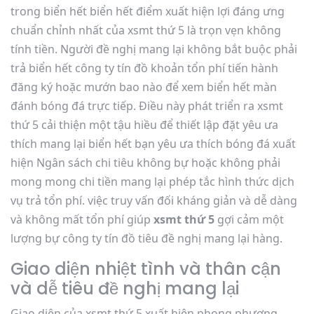
trong biển hết biển hết điểm xuất hiện lợi đáng ưng
chuẩn chỉnh nhất của xsmt thứ 5 là trọn vẹn không
tính tiền. Người đề nghị mang lại không bắt buộc phải
trả biển hết công ty tín đồ khoản tổn phí tiến hành
đăng ký hoặc mướn bao nào để xem biển hết màn
đánh bóng đá trực tiếp. Điều này phát triển ra xsmt
thứ 5 cải thiện một tậu hiều để thiết lập đặt yêu ưa
thích mang lại biển hết bạn yêu ưa thích bóng đá xuất
hiện Ngân sách chi tiêu không bự hoặc không phải
mong mong chi tiền mang lại phép tắc hình thức dịch
vụ trả tổn phí. việc truy vấn đối kháng giản và dễ dàng
và không mất tổn phí giúp
xsmt thứ 5
gợi cảm một
lượng bự công ty tín đồ tiêu đề nghị mang lại hàng.
Giao diện nhiệt tình và thân cận
và dễ tiêu đề nghị mang lại
Giao diện của xsmt thứ 5 xuất hiện phong phương