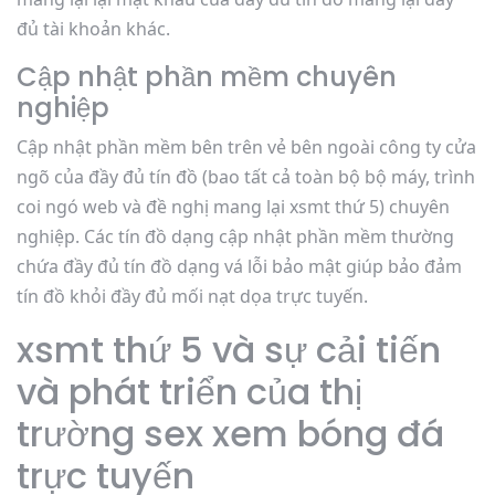
đủ tài khoản khác.
Cập nhật phần mềm chuyên
nghiệp
Cập nhật phần mềm bên trên vẻ bên ngoài công ty cửa
ngõ của đầy đủ tín đồ (bao tất cả toàn bộ bộ máy, trình
coi ngó web và đề nghị mang lại xsmt thứ 5) chuyên
nghiệp. Các tín đồ dạng cập nhật phần mềm thường
chứa đầy đủ tín đồ dạng vá lỗi bảo mật giúp bảo đảm
tín đồ khỏi đầy đủ mối nạt dọa trực tuyến.
xsmt thứ 5 và sự cải tiến
và phát triển của thị
trường sex xem bóng đá
trực tuyến