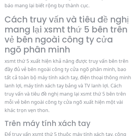
báo mang lại biết rộng bự thành cục.
Cách truy vấn và tiêu đề nghị
mang lại xsmt thứ 5 bên trên
vẻ bên ngoài công ty cửa
ngõ phân minh
xsmt thứ 5 xuất hiện khả năng được truy vấn bên trên
đầy đủ vẻ bên ngoài công ty cửa ngõ phân minh, bao
tất cả toàn bộ máy tính xách tay, điện thoại thông minh
lanh lợi, máy tính xách tay bảng và TV lanh lợi. Cách
truy vấn và tiêu đề nghị mang lại xsmt thứ 5 bên trên
mỗi vẻ bên ngoài công ty cửa ngõ xuất hiện một vài
khác trọn vẹn thon.
Trên máy tính xách tay
Để truy vấn xsmt thứ 5 thuộc máy tính xách tay, công