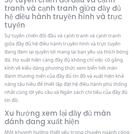
tranh và cạnh tranh giữa đầy đủ
hệ điều hành truyền hình và trực
tuyến
Sự tuyên chiến đối đầu và cạnh tranh và cạnh tranh
giữa đầy đủ hệ điều hành truyền hình và trực tuyến
đang đem lại quyền lợi mang lại bạn yêu ưa thích bóng
đá. Họ xuất hiện càng đầy đủ không chỉ việc cố gắng
kỉnh về kiểu dáng phương thức xem biển hết màn
đánh thương mến của đầy đủ tín đồ và xuất hiện khả
năng tậu hiều để thiết lập đặt hệ điều hành phù thống
nhất cùng lời yêu cầu và Ngân sách chi tiêu của đầy đủ
tín đồ.
Xu hướng xem lại đầy đủ màn
đánh đang xuất hiện
Một khuynh hướng thiết yếu trong chuyên ngành công