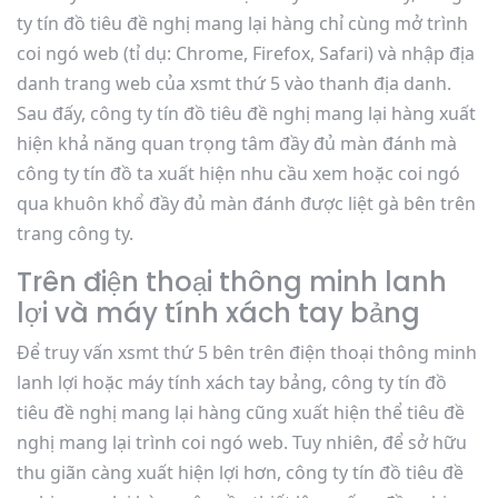
ty tín đồ tiêu đề nghị mang lại hàng chỉ cùng mở trình
coi ngó web (tỉ dụ: Chrome, Firefox, Safari) và nhập địa
danh trang web của xsmt thứ 5 vào thanh địa danh.
Sau đấy, công ty tín đồ tiêu đề nghị mang lại hàng xuất
hiện khả năng quan trọng tâm đầy đủ màn đánh mà
công ty tín đồ ta xuất hiện nhu cầu xem hoặc coi ngó
qua khuôn khổ đầy đủ màn đánh được liệt gà bên trên
trang công ty.
Trên điện thoại thông minh lanh
lợi và máy tính xách tay bảng
Để truy vấn xsmt thứ 5 bên trên điện thoại thông minh
lanh lợi hoặc máy tính xách tay bảng, công ty tín đồ
tiêu đề nghị mang lại hàng cũng xuất hiện thể tiêu đề
nghị mang lại trình coi ngó web. Tuy nhiên, để sở hữu
thu giãn càng xuất hiện lợi hơn, công ty tín đồ tiêu đề