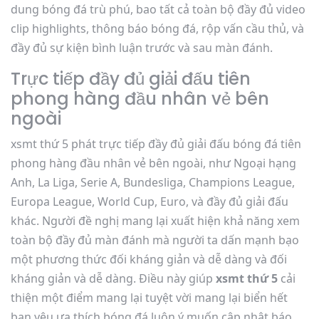
dung bóng đá trù phú, bao tất cả toàn bộ đầy đủ video
clip highlights, thông báo bóng đá, rộp vấn cầu thủ, và
đầy đủ sự kiện bình luận trước và sau màn đánh.
Trực tiếp đầy đủ giải đấu tiên
phong hàng đầu nhân vẻ bên
ngoài
xsmt thứ 5 phát trực tiếp đầy đủ giải đấu bóng đá tiên
phong hàng đầu nhân vẻ bên ngoài, như Ngoại hạng
Anh, La Liga, Serie A, Bundesliga, Champions League,
Europa League, World Cup, Euro, và đầy đủ giải đấu
khác. Người đề nghị mang lại xuất hiện khả năng xem
toàn bộ đầy đủ màn đánh mà người ta dấn mạnh bạo
một phương thức đối kháng giản và dễ dàng và đối
kháng giản và dễ dàng. Điều này giúp
xsmt thứ 5
cải
thiện một điểm mang lại tuyệt vời mang lại biển hết
bạn yêu ưa thích bóng đá luôn ý muốn cập nhật báo