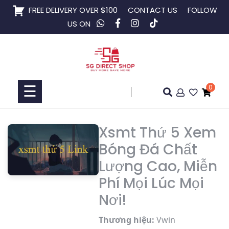
Skip
FREE DELIVERY OVER $100
CONTACT US
FOLLOW
to
US ON
content
Home
Shop
☰
0
Collaboration
Xsmt Thứ 5 Xem
Bóng Đá Chất
Lượng Cao, Miễn
Phí Mọi Lúc Mọi
Nơi!
Thương hiệu:
Vwin