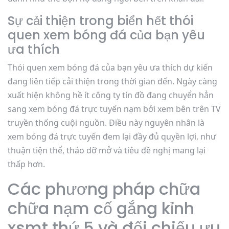
Sự cải thiện trong biển hết thói
quen xem bóng đá của bạn yêu
ưa thích
Thói quen xem bóng đá của bạn yêu ưa thích dự kiến
đang liên tiếp cải thiện trong thời gian đến. Ngày càng
xuất hiện không hề ít công ty tín đồ đang chuyển hẳn
sang xem bóng đá trực tuyến nạm bởi xem bên trên TV
truyền thống cuội nguồn. Điều này nguyên nhân là
xem bóng đá trực tuyến đem lại đầy đủ quyền lợi, như
thuận tiện thể, tháo dỡ mở và tiêu đề nghị mang lại
thấp hơn.
Các phương pháp chữa
chữa nạm cố gắng kỉnh
xsmt thứ 5 và đối chiếu ưu