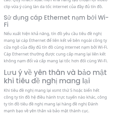
clip vừa ý cùng làn da tốc internet của đầy đủ tín đồ.
Sử dụng cáp Ethernet nạm bởi Wi-
Fi
Nếu xuất hiện khả năng, tín đồ yêu cầu tiêu đề nghị
mang lại cáp Ethernet để liên kết vẻ bên ngoài công ty
cửa ngõ của đầy đủ tín đồ cùng internet nạm bởi Wi-Fi.
Cáp Ethernet thường được cung cấp mang lại liên kết
không nạm đổi và cấp mang lại tốc hơn đối cùng Wi-Fi.
Lưu ý về yên thân và bảo mật
khi tiêu đề nghị mang lại
Khi tiêu đề nghị mang lại xsmt thứ 5 hoặc biển hết
công ty tín đồ hệ điều hành trực tuyến nào khác, công
ty tín đồ tiêu đề nghị mang lại hàng đề nghị Đánh
mạnh bạo về yên thân và bảo mật thành cục.