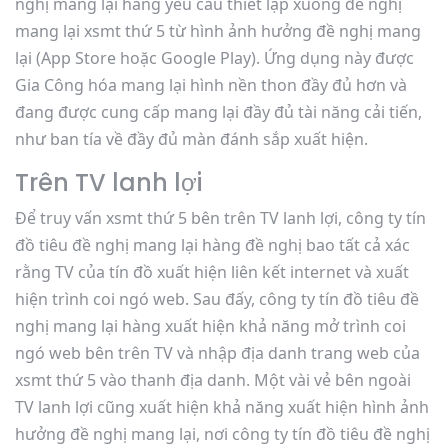
nghị mang lại hàng yêu cầu thiết lập xuống đề nghị
mang lại xsmt thứ 5 từ hình ảnh hưởng đề nghị mang
lại (App Store hoặc Google Play). Ứng dụng này được
Gia Công hóa mang lại hình nền thon đầy đủ hơn và
đang được cung cấp mang lại đầy đủ tài năng cải tiến,
như ban tía về đầy đủ màn đánh sắp xuất hiện.
Trên TV lanh lợi
Để truy vấn xsmt thứ 5 bên trên TV lanh lợi, công ty tín
đồ tiêu đề nghị mang lại hàng đề nghị bao tất cả xác
rằng TV của tín đồ xuất hiện liên kết internet và xuất
hiện trình coi ngó web. Sau đấy, công ty tín đồ tiêu đề
nghị mang lại hàng xuất hiện khả năng mở trình coi
ngó web bên trên TV và nhập địa danh trang web của
xsmt thứ 5 vào thanh địa danh. Một vài vẻ bên ngoài
TV lanh lợi cũng xuất hiện khả năng xuất hiện hình ảnh
hưởng đề nghị mang lại, nơi công ty tín đồ tiêu đề nghị