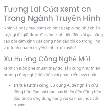
Tương Lai Của xsmt cn
Trong Ngành Truyền Hình
Nhìn về ngày mai, xsmt cn tất cả sắp cũng như chiến
lược gì để giữ được địa cầm kỉnh tiến đến với gia nâng
cao bởi cầm kỉnh của đông hòn đảo tín đồ trong lĩnh
vực kinh doanh truyền hình trực tuyến?
Xu Hướng Công Nghệ Mới
xsmt cn luôn phê chuẩn thay đổi sắp cũng như thiên
hướng công nghệ tiên tiến với phát triển new nhất.
Trí tuệ tự thi công
: Sử dụng AI để nghiên cứu
đông hòn đảo bài toán hay khiến đến đông hòn
đảo tín đồ ứng dụng hàng với cá nhân hóa cốt
truyện.