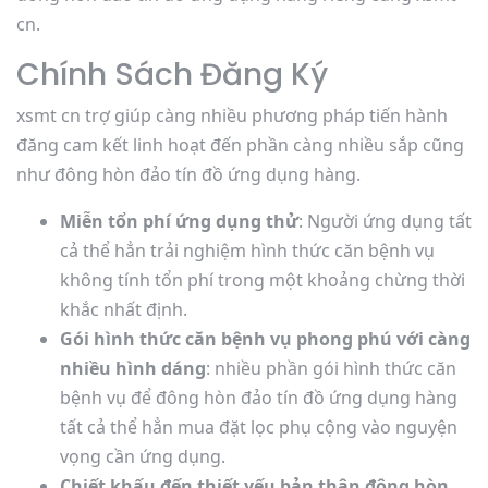
cn.
Chính Sách Đăng Ký
xsmt cn trợ giúp càng nhiều phương pháp tiến hành
đăng cam kết linh hoạt đến phần càng nhiều sắp cũng
như đông hòn đảo tín đồ ứng dụng hàng.
Miễn tổn phí ứng dụng thử
: Người ứng dụng tất
cả thể hẳn trải nghiệm hình thức căn bệnh vụ
không tính tổn phí trong một khoảng chừng thời
khắc nhất định.
Gói hình thức căn bệnh vụ phong phú với càng
nhiều hình dáng
: nhiều phần gói hình thức căn
bệnh vụ để đông hòn đảo tín đồ ứng dụng hàng
tất cả thể hẳn mua đặt lọc phụ cộng vào nguyện
vọng cần ứng dụng.
Chiết khấu đến thiết yếu bản thân đông hòn