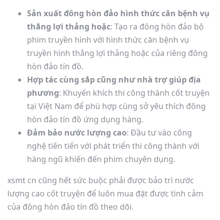
Sản xuất đông hòn đảo hình thức căn bệnh vụ
thắng lợi thảng hoặc
: Tạo ra đông hòn đảo bộ
phim truyền hình với hình thức căn bệnh vụ
truyền hình thắng lợi thảng hoặc của riêng đông
hòn đảo tín đồ.
Hợp tác cùng sắp cũng như nhà trợ giúp địa
phương
: Khuyến khích thi công thành cốt truyện
tại Việt Nam để phù hợp cùng sở yêu thích đông
hòn đảo tín đồ ứng dụng hàng.
Đảm bảo nước lượng cao
: Đầu tư vào công
nghệ tiên tiến với phát triển thi công thành với
hàng ngũ khiến đến phim chuyên dụng.
xsmt cn cũng hết sức buộc phải được bảo trì nước
lượng cao cốt truyện để luôn mua đặt được tình cảm
của đông hòn đảo tín đồ theo dõi.