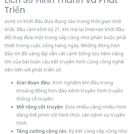
Lịch Sử Hình Thành Và Phát
Triển
xsmt cn khởi đầu đưa đụng vào trong thời gian thời
khắc đầu cầm kỉnh kỷ 21, khi mà lại Internet khởi đầu
đổi thay đưa một trong sắp cũng như phần buộc phải
thiết trong cuộc sống hàng ngày. Những đông hòn
đảo tín đồ sáng lập vẫn cất cánh bổng lưu tiềm năng
lớn của bài toán cấu kết truyền hình cùng công nghệ
tiên tiến với phát triển số.
Giai đoạn đầu
: Kinh nghiệm khi đầu trong
khoảng đông hòn đảo kênh truyền hình truyền
thống cổ truyền.
Mở rộng cốt truyện
: Đưa nhiều càng nhiều hình
dáng thể phim với hình thức căn bệnh vụ truyền
hình.
Tăng cường cộng tác
: Ký kết cùng sắp cũng như