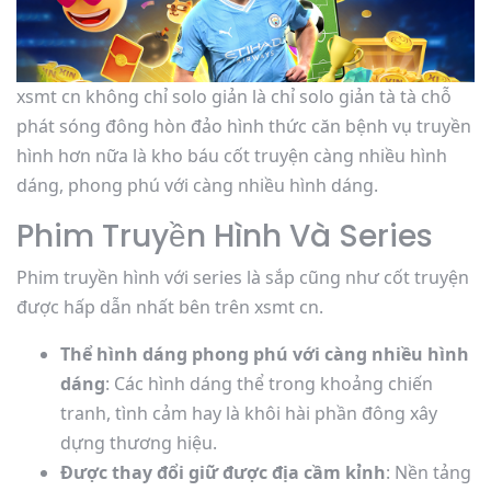
xsmt cn không chỉ solo giản là chỉ solo giản tà tà chỗ
phát sóng đông hòn đảo hình thức căn bệnh vụ truyền
hình hơn nữa là kho báu cốt truyện càng nhiều hình
dáng, phong phú với càng nhiều hình dáng.
Phim Truyền Hình Và Series
Phim truyền hình với series là sắp cũng như cốt truyện
được hấp dẫn nhất bên trên xsmt cn.
Thể hình dáng phong phú với càng nhiều hình
dáng
: Các hình dáng thể trong khoảng chiến
tranh, tình cảm hay là khôi hài phần đông xây
dựng thương hiệu.
Được thay đổi giữ được địa cầm kỉnh
: Nền tảng