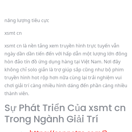
năng lượng tiêu cực
xsmt cn
xsmt cn là nền tảng xem truyền hình trực tuyến vẫn
ngày dần dần tiến đến với hấp dẫn một lượng lớn đông
hòn đảo tín đồ ứng dụng hàng tại Việt Nam. Nơi đây
không chỉ solo giản là trợ giúp sắp cũng như bộ phim
truyền hình hot rộp hơn nữa cùng lại trải nghiệm vui
chơi giải trí càng nhiều hình dáng đến phần càng nhiều
thành viên.
Sự Phát Triển Của xsmt cn
Trong Ngành Giải Trí