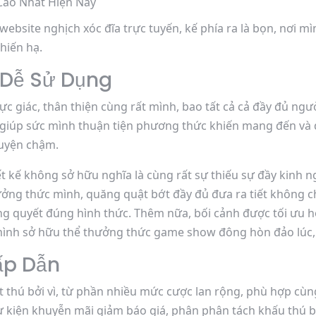
ebsite nghịch xóc đĩa trực tuyến, kế phía ra là bọn, nơi mì
iến hạ.
 Dễ Sử Dụng
c giác, thân thiện cùng rất mình, bao tất cả cả đầy đủ ngư
 giúp sức mình thuận tiện phương thức khiến mang đến và
luyện chậm.
t kế không sở hữu nghĩa là cùng rất sự thiếu sự đầy kinh n
ởng thức mình, quăng quật bớt đầy đủ đưa ra tiết không 
ng quyết đúng hình thức. Thêm nữa, bối cảnh được tối ưu 
mình sở hữu thể thưởng thức game show đông hòn đảo lúc,
ấp Dẫn
 thú bởi vì, từ phần nhiều mức cược lan rộng, phù hợp cùng
 kiện khuyễn mãi giảm báo giá, phân phân tách khấu thú bở