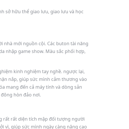
nh sở hữu thể giao lưu, giao lưu và học
ời nhà mới nguồn cội. Các buton tài năng
 da nhập game show. Màu sắc phối hợp,
ghiệm kinh nghiệm tay nghề. ngược lại,
chặn nắp, giúp sức mình cảm thương vào
hóa mang đến cả máy tính và dòng sản
 đông hòn đảo nơi.
 rất rất diện tích mập đối tượng người
i vì, giúp sức mình ngày càng nâng cao