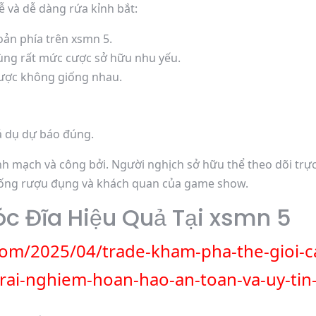
ễ và dễ dàng rứa kỉnh bắt:
ản phía trên xsmn 5.
ùng rất mức cược sở hữu nhu yếu.
cược không giống nhau.
ả dụ dự báo đúng.
nh mạch và công bởi. Người nghịch sở hữu thể theo dõi trự
 sống rượu đụng và khách quan của game show.
óc Đĩa Hiệu Quả Tại xsmn 5
com/2025/04/trade-kham-pha-the-gioi-c
trai-nghiem-hoan-hao-an-toan-va-uy-tin