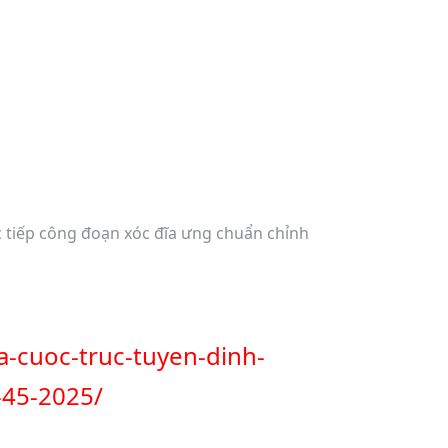
c tiếp công đoạn xóc đĩa ưng chuẩn chỉnh
a-cuoc-truc-tuyen-dinh-
-45-2025/