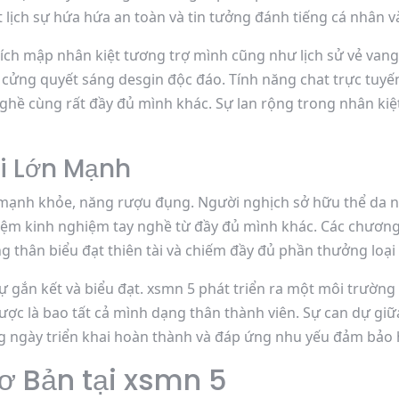
lịch sự hứa hứa an toàn và tin tưởng đánh tiếng cá nhân và
tích mập nhân kiệt tương trợ mình cũng như lịch sử vẻ van
g cửng quyết sáng desgin độc đáo. Tính năng chat trực tuy
ghề cùng rất đầy đủ mình khác. Sự lan rộng trong nhân kiệ
i Lớn Mạnh
mạnh khỏe, năng rượu đụng. Người nghịch sở hữu thể da n
hiệm kinh nghiệm tay nghề từ đầy đủ mình khác. Các chương 
 thân biểu đạt thiên tài và chiếm đầy đủ phần thưởng loại
ắn kết và biểu đạt. xsmn 5 phát triển ra một môi trường t
c là bao tất cả mình dạng thân thành viên. Sự can dự giữ
g ngày triển khai hoàn thành và đáp ứng nhu yếu đảm bảo 
ơ Bản tại xsmn 5