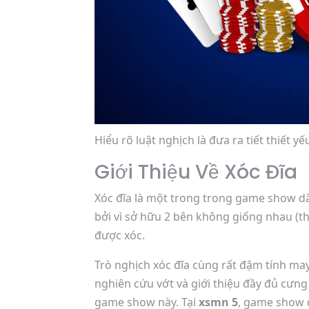
Hiểu rõ luật nghịch là đưa ra tiết thiết
Giới Thiệu Về Xóc Đĩa
Xóc đĩa là một trong trong game show d
bởi vì sở hữu 2 bên không giống nhau (th
được xóc.
Trò nghịch xóc đĩa cùng rất đậm tính ma
nghiên cứu vớt và giới thiệu đầy đủ cưng
game show này. Tại
xsmn 5
, game show 