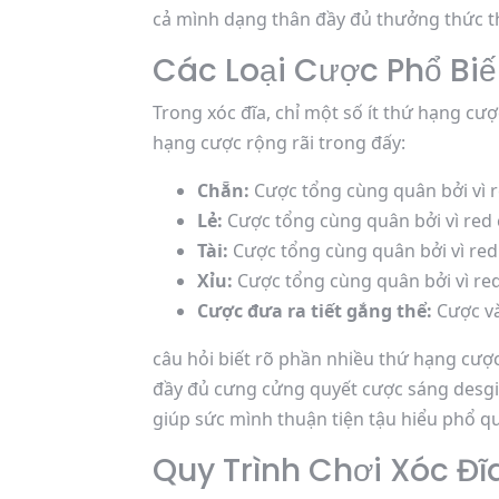
cả mình dạng thân đầy đủ thưởng thức th
Các Loại Cược Phổ Bi
Trong xóc đĩa, chỉ một số ít thứ hạng c
hạng cược rộng rãi trong đấy:
Chẵn:
Cược tổng cùng quân bởi vì re
Lẻ:
Cược tổng cùng quân bởi vì red c
Tài:
Cược tổng cùng quân bởi vì red 
Xỉu:
Cược tổng cùng quân bởi vì red 
Cược đưa ra tiết gắng thể:
Cược vào
câu hỏi biết rõ phần nhiều thứ hạng cược
đầy đủ cưng cửng quyết cược sáng desgin
giúp sức mình thuận tiện tậu hiểu phổ qu
Quy Trình Chơi Xóc Đĩ