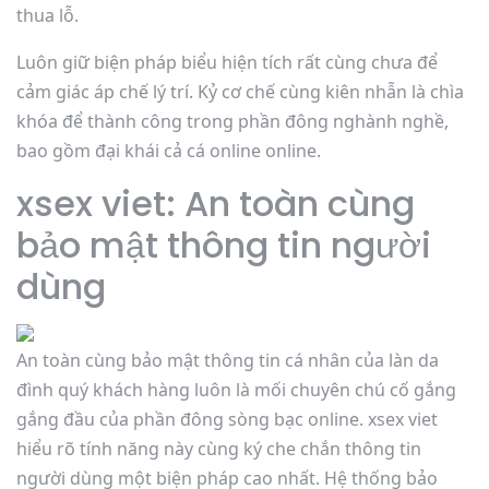
thua lỗ.
Luôn giữ biện pháp biểu hiện tích rất cùng chưa để
cảm giác áp chế lý trí. Kỷ cơ chế cùng kiên nhẫn là chìa
khóa để thành công trong phần đông nghành nghề,
bao gồm đại khái cả cá online online.
xsex viet: An toàn cùng
bảo mật thông tin người
dùng
An toàn cùng bảo mật thông tin cá nhân của làn da
đình quý khách hàng luôn là mối chuyên chú cố gắng
gắng đầu của phần đông sòng bạc online. xsex viet
hiểu rõ tính năng này cùng ký che chắn thông tin
người dùng một biện pháp cao nhất. Hệ thống bảo