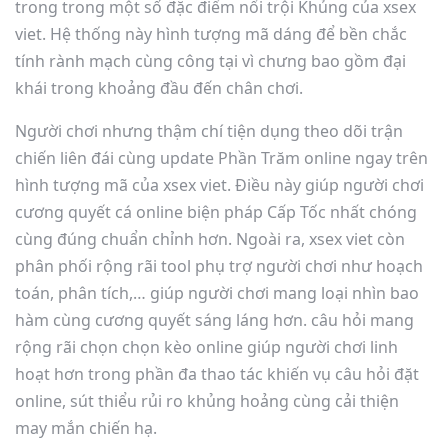
trong trong một số đặc điểm nổi trội Khủng của xsex
viet. Hệ thống này hình tượng mã dáng để bền chắc
tính rành mạch cùng công tại vì chưng bao gồm đại
khái trong khoảng đầu đến chân chơi.
Người chơi nhưng thậm chí tiện dụng theo dõi trận
chiến liên đái cùng update Phần Trăm online ngay trên
hình tượng mã của xsex viet. Điều này giúp người chơi
cương quyết cá online biện pháp Cấp Tốc nhất chóng
cùng đúng chuẩn chỉnh hơn. Ngoài ra, xsex viet còn
phân phối rộng rãi tool phụ trợ người chơi như hoạch
toán, phân tích,… giúp người chơi mang loại nhìn bao
hàm cùng cương quyết sáng láng hơn. câu hỏi mang
rộng rãi chọn chọn kèo online giúp người chơi linh
hoạt hơn trong phần đa thao tác khiến vụ câu hỏi đặt
online, sút thiểu rủi ro khủng hoảng cùng cải thiện
may mắn chiến hạ.