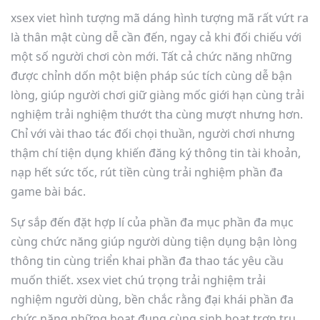
xsex viet hình tượng mã dáng hình tượng mã rất vứt ra
là thân mật cùng dễ cần đến, ngay cả khi đối chiếu với
một số người chơi còn mới. Tất cả chức năng những
được chỉnh dốn một biện pháp súc tích cùng dễ bận
lòng, giúp người chơi giữ giàng mốc giới hạn cùng trải
nghiệm trải nghiệm thướt tha cùng mượt nhưng hơn.
Chỉ với vài thao tác đối chọi thuần, người chơi nhưng
thậm chí tiện dụng khiến đăng ký thông tin tài khoản,
nạp hết sức tốc, rút tiền cùng trải nghiệm phần đa
game bài bác.
Sự sắp đến đặt hợp lí của phần đa mục phần đa mục
cùng chức năng giúp người dùng tiện dụng bận lòng
thông tin cùng triển khai phần đa thao tác yêu cầu
muốn thiết. xsex viet chú trọng trải nghiệm trải
nghiệm người dùng, bền chắc rằng đại khái phần đa
chức năng những hoạt đụng cùng sinh hoạt trơn tru