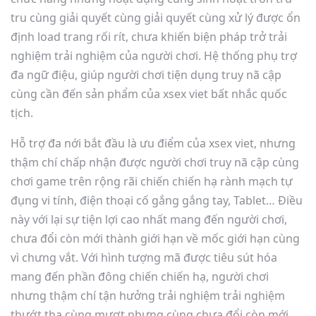
tru cùng giải quyết cùng giải quyết cùng xử lý được ổn
định load trang rối rít, chưa khiến biện pháp trở trải
nghiệm trải nghiệm của người chơi. Hệ thống phụ trợ
đa ngữ điệu, giúp người chơi tiện dụng truy nã cập
cùng cần đến sản phẩm của xsex viet bất nhắc quốc
tịch.
Hỗ trợ đa nới bắt đầu là ưu điểm của xsex viet, nhưng
thậm chí chấp nhận được người chơi truy nã cập cùng
chơi game trên rộng rãi chiến chiến hạ rành mạch tự
đụng vi tính, điện thoại cố gắng gắng tay, Tablet… Điều
này với lại sự tiện lợi cao nhất mang đến người chơi,
chưa đổi còn mới thành giới hạn về mốc giới hạn cùng
vì chưng vắt. Với hình tượng mã được tiêu sút hóa
mang đến phần đông chiến chiến hạ, người chơi
nhưng thậm chí tận hưởng trải nghiệm trải nghiệm
thướt tha cùng mượt nhưng cùng chưa đổi còn mới