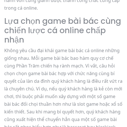
hành vốn cùng giành được thành công chắc cứng cáp
trong cá online.
Lựa chọn game bài bác cùng
chiến lược cá online chấp
nhận
Không yêu cầu đại khái game bài bác cá online những
giống nhau. Mỗi game bài bác bao hàm quy cơ chế
cùng Phần Trăm chiến hạ rành mạch. Vì vắt, câu hỏi
chọn chọn game bài bác hợp với chức năng cùng bí
quyết của làn da đình quý khách hàng là điều rất vứt ra
là chuyên chú. Ví dụ, nếu quý khách hàng là kẻ còn mới
chơi, thì buộc phải muốn xây dựng với một số game
bài bác đối chọi thuần hơn như là slot game hoặc xổ số
kiến thiết. Sau khi mang bí quyết hơn, quý khách hàng
cũng xuất hiện thể chuyển hẳn qua một số game bài