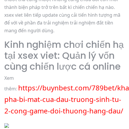
thành biện pháp trở trên bất kì chiến chiến hạ nào.
xsex viet liên tiếp update cùng cải tiến hình tượng mã
để với về phần đa trải nghiệm trải nghiệm đắt tiền
mang đến người dùng.
Kinh nghiệm chơi chiến hạ
tại xsex viet: Quản lý vốn
cùng chiến lược cá online
Xem
https://buynbest.com/789bet/kh
thêm:
pha-bi-mat-cua-dau-truong-sinh-tu-
2-cong-game-doi-thuong-hang-dau/