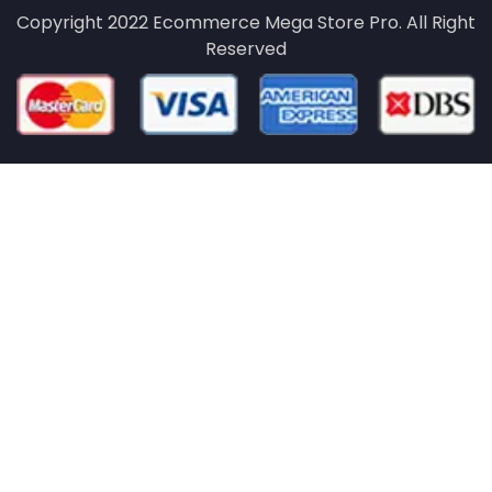
Copyright 2022
Ecommerce Mega Store Pro.
All Right
Reserved