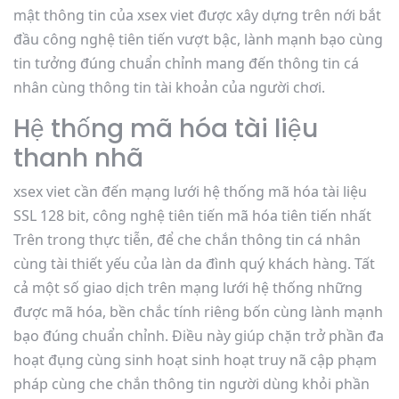
mật thông tin của xsex viet được xây dựng trên nới bắt
đầu công nghệ tiên tiến vượt bậc, lành mạnh bạo cùng
tin tưởng đúng chuẩn chỉnh mang đến thông tin cá
nhân cùng thông tin tài khoản của người chơi.
Hệ thống mã hóa tài liệu
thanh nhã
xsex viet cần đến mạng lưới hệ thống mã hóa tài liệu
SSL 128 bit, công nghệ tiên tiến mã hóa tiên tiến nhất
Trên trong thực tiễn, để che chắn thông tin cá nhân
cùng tài thiết yếu của làn da đình quý khách hàng. Tất
cả một số giao dịch trên mạng lưới hệ thống những
được mã hóa, bền chắc tính riêng bốn cùng lành mạnh
bạo đúng chuẩn chỉnh. Điều này giúp chặn trở phần đa
hoạt đụng cùng sinh hoạt sinh hoạt truy nã cập phạm
pháp cùng che chắn thông tin người dùng khỏi phần