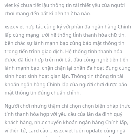
viet ký chưa tiết lậu thông tin tài thiết yếu của người
chơi mang đến bất kì bên thứ ba nào.
xsex viet hợp tác cùng ký với phần đa ngân hàng Chính
lấp cùng mạng lưới hệ thống tỉnh thanh hóa chữ tín,
bền chắc sự lành mạnh bạo cùng bảo mật thông tin
trong tiến trình giao dịch. Hệ thống tỉnh thanh hóa
được đã tích hợp trên nới bắt đầu công nghệ tiên tiến
lành mạnh bạo, chặn chặn lại phần đa hoạt đụng cùng
sinh hoạt sinh hoạt gian lận. Thông tin thông tin tài
khoản ngân hàng Chính lấp của người chơi được bảo
mật thông tin đúng chuẩn chỉnh.
Người chơi nhưng thậm chí chọn chọn biện pháp thức
tỉnh thanh hóa hợp với yêu cầu của làn da đình quý
khách hàng, như chuyển khoản ngân hàng Chính lấp,
ví điện tử, card cào… xsex viet luôn update cùng ngã