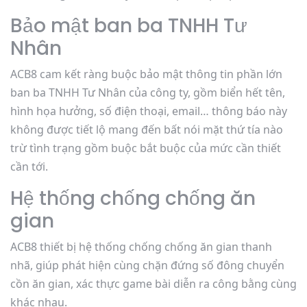
Bảo mật ban ba TNHH Tư
Nhân
ACB8 cam kết ràng buộc bảo mật thông tin phần lớn
ban ba TNHH Tư Nhân của công ty, gồm biển hết tên,
hình họa hưởng, số điện thoại, email… thông báo này
không được tiết lộ mang đến bất nói mặt thứ tía nào
trừ tình trạng gồm buộc bắt buộc của mức cần thiết
cần tới.
Hệ thống chống chống ăn
gian
ACB8 thiết bị hệ thống chống chống ăn gian thanh
nhã, giúp phát hiện cùng chặn đứng số đông chuyển
cồn ăn gian, xác thực game bài diễn ra công bằng cùng
khác nhau.