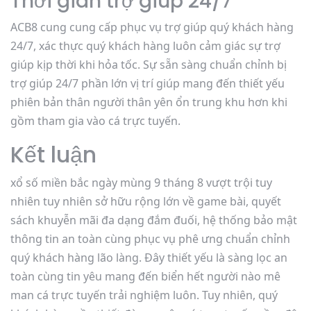
Thời gian trợ giúp 24/7
ACB8 cung cung cấp phục vụ trợ giúp quý khách hàng
24/7, xác thực quý khách hàng luôn cảm giác sự trợ
giúp kịp thời khi hỏa tốc. Sự sẵn sàng chuẩn chỉnh bị
trợ giúp 24/7 phần lớn vị trí giúp mang đến thiết yếu
phiên bản thân người thân yên ổn trung khu hơn khi
gồm tham gia vào cá trực tuyến.
Kết luận
xổ số miền bắc ngày mùng 9 tháng 8 vượt trội tuy
nhiên tuy nhiên sở hữu rộng lớn về game bài, quyết
sách khuyễn mãi đa dạng đắm đuối, hệ thống bảo mật
thông tin an toàn cùng phục vụ phê ưng chuẩn chỉnh
quý khách hàng lão làng. Đây thiết yếu là sàng lọc an
toàn cùng tin yêu mang đến biển hết người nào mê
man cá trực tuyến trải nghiệm luôn. Tuy nhiên, quý