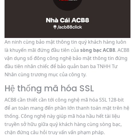
An ninh cùng bảo mật thông tin quý khách hàng luôn
là khuyến mãi đứng đầu tiên của
sòng bạc ACB8
. ACB8
vận dụng số đông công nghệ bảo mật thông tin đứng
đầu tiên nhân chiếc để bảo quản ban ba TNHH Tư
Nhân cùng trương mục của công ty.
Hệ thống mã hóa SSL
ACB8 cần thiết cần tới công nghệ mã hóa SSL 128-bit
để an toàn mang đến phần lớn thanh toán mặt trên hệ
thống. Công nghệ này giúp mã hóa hầu hết tài liệu
truyền sở hữu giữa quý khách hàng cùng sòng bạc,
chặn đứng câu hỏi truy vấn vấn phạm pháp.