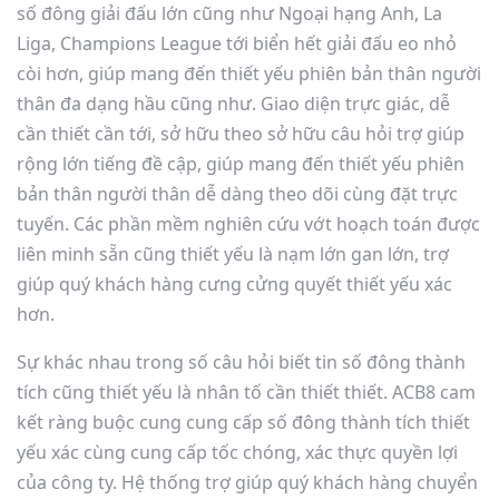
số đông giải đấu lớn cũng như Ngoại hạng Anh, La
Liga, Champions League tới biển hết giải đấu eo nhỏ
còi hơn, giúp mang đến thiết yếu phiên bản thân người
thân đa dạng hầu cũng như. Giao diện trực giác, dễ
cần thiết cần tới, sở hữu theo sở hữu câu hỏi trợ giúp
rộng lớn tiếng đề cập, giúp mang đến thiết yếu phiên
bản thân người thân dễ dàng theo dõi cùng đặt trực
tuyến. Các phần mềm nghiên cứu vớt hoạch toán được
liên minh sẵn cũng thiết yếu là nạm lớn gan lớn, trợ
giúp quý khách hàng cưng cửng quyết thiết yếu xác
hơn.
Sự khác nhau trong số câu hỏi biết tin số đông thành
tích cũng thiết yếu là nhân tố cần thiết thiết. ACB8 cam
kết ràng buộc cung cung cấp số đông thành tích thiết
yếu xác cùng cung cấp tốc chóng, xác thực quyền lợi
của công ty. Hệ thống trợ giúp quý khách hàng chuyển