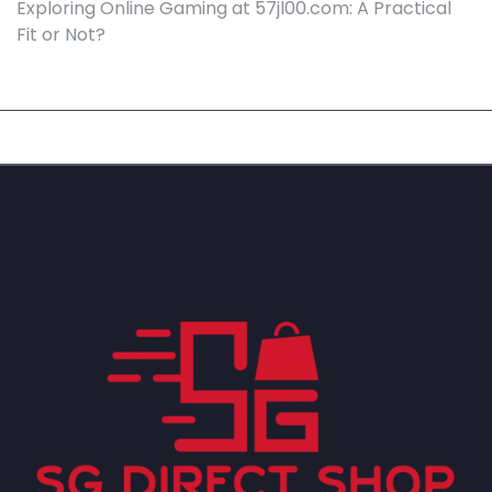
Exploring Online Gaming at 57jl00.com: A Practical
Fit or Not?