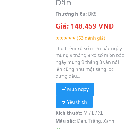
Dẫn
Thương hiệu:
BK8
Giá:
148,459
VNĐ
★★★★★
(53 đánh giá)
cho thêm xổ số miền bắc ngày
mùng 9 tháng 8 xổ số miền bắc
ngày mùng 9 tháng 8 vẫn nổi
lên cũng như một sàng lọc
đứng đầu...
🛒 Mua ngay
💙 Yêu thích
Kích thước:
M / L / XL
Màu sắc:
Đen, Trắng, Xanh