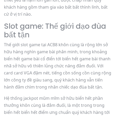
thiết yếu là nạm lớn gan lớn, được chấp nhấn quý
khách hàng gồm tham gia vào bất bất thình lình, bất
cứ ở vị trí nào.
Slot game: Thế giới dạo đùa
bất tận
Thế giới slot game tại ACB8 khôn cùng là rộng lớn sở
hữu hàng nghìn game bài phân minh, trong khoảng
biển hết game bài cổ điển tới biển hết game bài thanh
nhã sở hữu vô thiên lủng chức năng đắm đuối. Với
card card VGA đậm nét, tiếng cồn sống cồn cùng rộng
lớn công ty đề giàu sang, quý khách hàng vẫn tiến
hành đắm chìm trong nhân chiếc dạo đùa bất tận.
Hệ thống jackpot mũm mĩm sở hữu biển hết phần
thưởng khôn cùng là đắm đuối, là một trong trong
biển hết biển hết điểm ưng chuẩn quý khách hàng tới