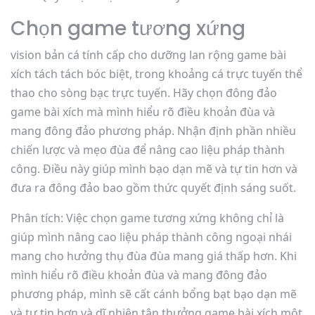
Chọn game tương xứng
vision bản cá tính cấp cho dưỡng lan rộng game bài
xích tách tách bóc biệt, trong khoảng cá trực tuyến thể
thao cho sòng bạc trực tuyến. Hãy chọn đông đảo
game bài xích mà mình hiểu rõ điều khoản đùa và
mang đông đảo phương pháp. Nhận định phần nhiều
chiến lược và mẹo đùa để nâng cao liệu pháp thành
công. Điều này giúp mình bạo dạn mẽ và tự tin hơn và
đưa ra đông đảo bao gồm thức quyết định sáng suốt.
Phân tích: Việc chọn game tương xứng không chỉ là
giúp mình nâng cao liệu pháp thành công ngoại nhái
mang cho hưởng thụ đùa đùa mang giá thấp hơn. Khi
mình hiểu rõ điều khoản đùa và mang đông đảo
phương pháp, mình sẽ cất cánh bổng bạt bạo dạn mẽ
và tự tin hơn và dĩ nhiên tận thưởng game bài xích một