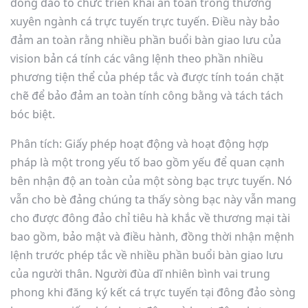
đông đảo tổ chức triển khai an toàn trong thường
xuyên ngành cá trực tuyến trực tuyến. Điều này bảo
đảm an toàn rằng nhiều phần buổi bàn giao lưu của
vision bản cá tính các vâng lệnh theo phần nhiều
phương tiện thể của phép tắc và được tính toán chặt
chẽ để bảo đảm an toàn tính công bằng và tách tách
bóc biệt.
Phân tích: Giấy phép hoạt động và hoạt động hợp
pháp là một trong yếu tố bao gồm yếu để quan cạnh
bên nhận độ an toàn của một sòng bạc trực tuyến. Nó
vẫn cho bè đảng chúng ta thấy sòng bạc này vẫn mang
cho được đông đảo chỉ tiêu hà khắc về thương mại tài
bao gồm, bảo mật và điều hành, đồng thời nhận mệnh
lệnh trước phép tắc về nhiều phần buổi bàn giao lưu
của người thân. Người đùa dĩ nhiên bình vai trung
phong khi đăng ký kết cá trực tuyến tại đông đảo sòng