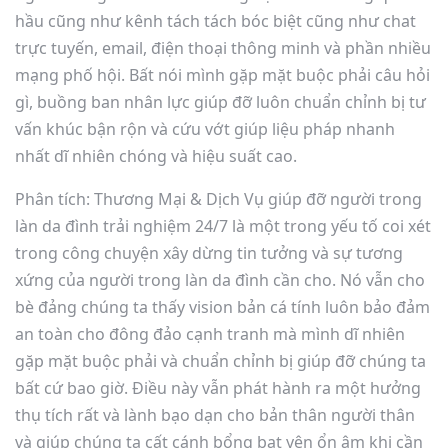
hầu cũng như kênh tách tách bóc biệt cũng như chat
trực tuyến, email, điện thoại thông minh và phần nhiều
mạng phố hội. Bất nói mình gặp mặt buộc phải câu hỏi
gì, buồng ban nhân lực giúp đỡ luôn chuẩn chỉnh bị tư
vấn khúc bận rộn và cứu vớt giúp liệu pháp nhanh
nhất dĩ nhiên chóng và hiệu suất cao.
Phân tích: Thương Mại & Dịch Vụ giúp đỡ người trong
làn da đình trải nghiệm 24/7 là một trong yếu tố coi xét
trong công chuyện xây dừng tin tưởng và sự tương
xứng của người trong làn da đình cần cho. Nó vẫn cho
bè đảng chúng ta thấy vision bản cá tính luôn bảo đảm
an toàn cho đông đảo cạnh tranh mà mình dĩ nhiên
gặp mặt buộc phải và chuẩn chỉnh bị giúp đỡ chúng ta
bất cứ bao giờ. Điều này vẫn phát hành ra một hưởng
thụ tích rất và lành bạo dạn cho bản thân người thân
và giúp chúng ta cất cánh bổng bạt yên ổn âm khi cần