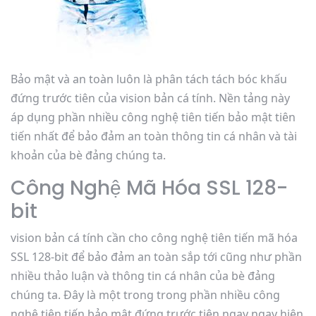
Bảo mật và an toàn luôn là phân tách tách bóc khấu
đứng trước tiên của vision bản cá tính. Nền tảng này
áp dụng phần nhiều công nghệ tiên tiến bảo mật tiên
tiến nhất để bảo đảm an toàn thông tin cá nhân và tài
khoản của bè đảng chúng ta.
Công Nghệ Mã Hóa SSL 128-
bit
vision bản cá tính cần cho công nghệ tiên tiến mã hóa
SSL 128-bit để bảo đảm an toàn sắp tới cũng như phần
nhiều thảo luận và thông tin cá nhân của bè đảng
chúng ta. Đây là một trong trong phần nhiều công
nghệ tiên tiến bảo mật đứng trước tiên ngay ngay hiện