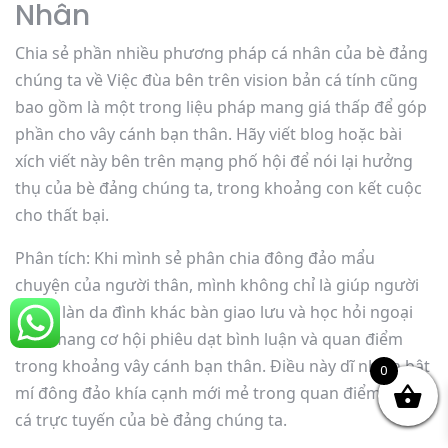
Nhân
Chia sẻ phần nhiều phương pháp cá nhân của bè đảng
chúng ta về Việc đùa bên trên vision bản cá tính cũng
bao gồm là một trong liệu pháp mang giá thấp để góp
phần cho vây cánh bạn thân. Hãy viết blog hoặc bài
xích viết này bên trên mạng phố hội để nói lại hưởng
thụ của bè đảng chúng ta, trong khoảng con kết cuộc
cho thất bại.
Phân tích: Khi mình sẻ phân chia đông đảo mẩu
chuyện của người thân, mình không chỉ là giúp người
trong làn da đình khác bàn giao lưu và học hỏi ngoại
nhái mang cơ hội phiêu dạt bình luận và quan điểm
trong khoảng vây cánh bạn thân. Điều này dĩ nhiên bật
0
mí đông đảo khía cạnh mới mẻ trong quan điểm nhận
cá trực tuyến của bè đảng chúng ta.