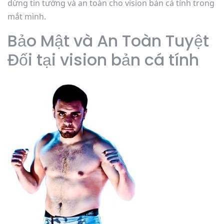
dừng tin tưởng và an toàn cho vision bản cá tính trong
mắt mình.
Bảo Mật và An Toàn Tuyệt
Đối tại vision bản cá tính