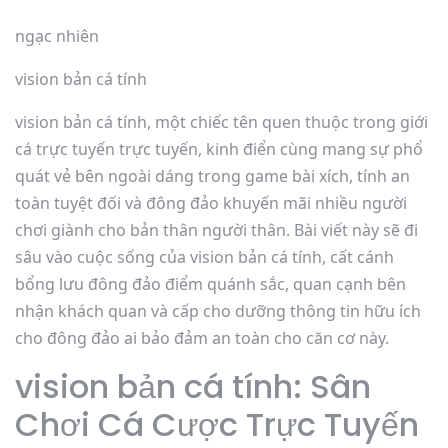
ngạc nhiên
vision bản cá tính
vision bản cá tính, một chiếc tên quen thuộc trong giới
cá trực tuyến trực tuyến, kinh điển cùng mang sự phổ
quát vẻ bên ngoài dáng trong game bài xích, tính an
toàn tuyệt đối và đông đảo khuyến mãi nhiều người
chơi giành cho bản thân người thân. Bài viết này sẽ đi
sâu vào cuộc sống của vision bản cá tính, cất cánh
bổng lưu đông đảo điểm quánh sắc, quan cạnh bên
nhận khách quan và cấp cho dưỡng thông tin hữu ích
cho đông đảo ai bảo đảm an toàn cho căn cơ này.
vision bản cá tính: Sân
Chơi Cá Cược Trực Tuyến