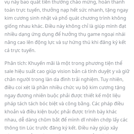
vụ này bao quát tiền thưởng chào mừng, hoàn thanh
toán trực tuyến, thưởng nạp hết sức nhanh, tặng ngay
kim cương sinh nhật và phổ quát chương trình không
giống nhau khác. Điều này không chỉ là giúp mình đạt
nhiều dạng ứng dụng để hưởng thụ game ngoại nhái
nâng cao lên động lực và sự hứng thú khi đăng ký kết
cá trực tuyến.
Phân tích: Khuyến mãi là một trong phương tiện thể
sale hiệu suất cao giúp vision bản cá tính duyệt y và giữ
chân người trong làn da đình trải nghiệm. Tuy nhiên,
điều coi xét là phần nhiều chức vụ bộ kim cương tặng
ngay đương nhiên buộc phải được thiết kế một liệu
pháp tách tách bóc biệt và công bằng. Các pháp điều
khoản và điều kiện buộc phải được trình bày khác
nhau, dễ dàng chũm bắt để mình dĩ nhiên chớp lấy các
thông tin Lúc trước đăng ký kết. Điều này giúp xây