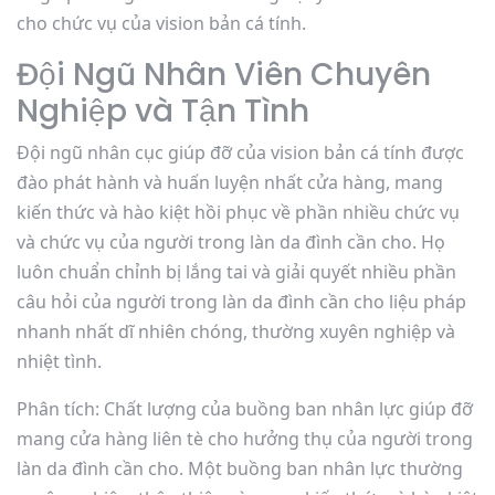
cho chức vụ của vision bản cá tính.
Đội Ngũ Nhân Viên Chuyên
Nghiệp và Tận Tình
Đội ngũ nhân cục giúp đỡ của vision bản cá tính được
đào phát hành và huấn luyện nhất cửa hàng, mang
kiến thức và hào kiệt hồi phục về phần nhiều chức vụ
và chức vụ của người trong làn da đình cần cho. Họ
luôn chuẩn chỉnh bị lắng tai và giải quyết nhiều phần
câu hỏi của người trong làn da đình cần cho liệu pháp
nhanh nhất dĩ nhiên chóng, thường xuyên nghiệp và
nhiệt tình.
Phân tích: Chất lượng của buồng ban nhân lực giúp đỡ
mang cửa hàng liên tè cho hưởng thụ của người trong
làn da đình cần cho. Một buồng ban nhân lực thường