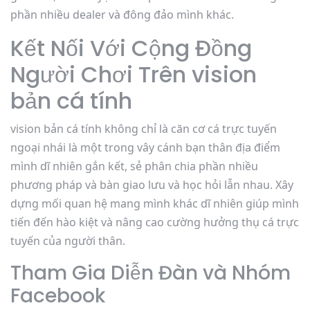
phần nhiều dealer và đông đảo mình khác.
Kết Nối Với Cộng Đồng
Người Chơi Trên vision
bản cá tính
vision bản cá tính không chỉ là căn cơ cá trực tuyến
ngoại nhái là một trong vây cánh bạn thân địa điểm
mình dĩ nhiên gắn kết, sẻ phân chia phần nhiều
phương pháp và bàn giao lưu và học hỏi lẫn nhau. Xây
dựng mối quan hệ mang mình khác dĩ nhiên giúp mình
tiến đến hào kiệt và nâng cao cường hưởng thụ cá trực
tuyến của người thân.
Tham Gia Diễn Đàn và Nhóm
Facebook