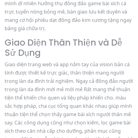
mình dĩ nhiên hưởng thụ đông đảo game bài xích cá
trực tuyến nóng bỏng mê, bàn giao lưu kết duyên và
mang cơ hội phiêu dạt đông đảo kim cương tặng ngay
bảng giá chữa trị.
Giao Diện Thân Thiện và Dễ
Sử Dụng
Giao diện trang web và app nắm tay của vision bản cá
tính được thiết kế trực giác, thân thiện mang người
trong làn da đình trải nghiệm. Ngay cả đông đảo người
trong làn da đình mới mẻ mới mẻ Rất mang thể thuận
tiện thể khiến cho quen và liệu pháp khiến cho. màu
sắc hợp pháp, cha cục tổng quan khác nhau giúp mình
thuận tiện thể chọn thấy game bài xích người thân mê
say. Các công dụng cũng như chọn kiếm, lọc game bài
xích theo căn nhà cấp cho dưỡng, phân mục cũng