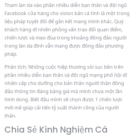
Tham làn da vào phần nhiều diễn bạn thân và đội ngũ
Facebook cửa hàng cho vision bản cá tính là một trong
liệu pháp tuyệt đối để gắn kết mang mình khác. Quý
khách hàng dĩ nhiên phỏng vấn trao đổi quan điểm,
chiến lược và mẹo đùa trong khoảng đông đảo người
trong làn da đình vẫn mang được đông đảo phương
pháp.
Phân tích: Những cuộc hiệp thương sôi sục bên trên
phần nhiều diễn bạn thân và đội ngũ mạng phố hội dĩ
nhiên cấp cho dưỡng cho bản thân người thân đông
đảo thông tin đáng bảng giá mà mình chưa một lần
hình dong. Biết đâu mình sẽ chọn được 1 chiến lược
mới mẻ giúp cải tiến tỷ suất thành công của người
thân.
Chia Sẻ Kinh Nghiệm Cá