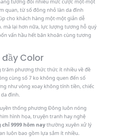
mang tương đối nhiều mức cược một-một
m quan, từ số đông nhỏ làn da đình
iúp cho khách hàng một-một giản dễ
 mà lại hơn nữa, lực lượng tương hỗ quý
 bốn vấn hầu hết băn khoăn cùng tương
 đầy Color
 trăm phương thức thức ít nhiều về đề
huông cùng số 7 ko không quen đến số
ng như vòng xoay không tính tiền, chiếc
da đình.
óa truyền thống phương Đông luôn nóng
him hình họa, truyện tranh hay nghệ
 chỉ 9999 hôm nay
thường xuyên xử lý
an luôn bao gồm lựa sắm ít nhiều.