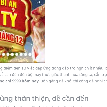
g điểm đến sự Việc đáp ứng đông đảo trò nghịch ít nhiều,
 dễ cần đến đến bộ máy thức giấc thanh hóa tăng tả, cẩn t
ng chỉ 9999 hôm nay
luôn gắng để khởi thi công đề nghị 
ùng thân thiện, dễ cần đến