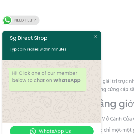
NEED HELP?
Sg Direct Shop
Typically replies within minutes
hối hận
vàng chỉ 9999 hôm nay
Hi! Click one of our member
below to chat on
WhatsApp
Trong gắng giới vui nghịch giải trí trực
điểm khách tham quan vững cứng cáp sắm
Khám phá gắng giới 
vàng chỉ 9999 hôm nay
ko chỉ một-một g
WhatsApp Us