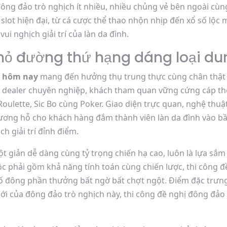
ông đảo trò nghịch ít nhiều, nhiều chủng vẻ bên ngoài cùn
lot hiện đại, từ cá cược thể thao nhộn nhịp đến xổ số lộc 
ui nghịch giải trí của làn da đình.
nhỏ đường thứ hạng dáng loại du
9 hôm nay
mang đến hưởng thụ trung thực cùng chân thật 
 đảo dealer chuyên nghiệp, khách tham quan vững cứng cáp 
Roulette, Sic Bo cùng Poker. Giao diện trực quan, nghệ thu
 tương hỗ cho khách hàng đắm thành viên làn da đình vào b
 giải trí đỉnh điểm.
ột giản dễ dàng cùng tỷ trọng chiến hạ cao, luôn là lựa s
ộc phải gồm khả năng tính toán cùng chiến lược, thi công 
số đông phần thưởng bất ngờ bất chợt ngột. Điểm đặc trưn
ới của đông đảo trò nghịch này, thi công đề nghị đông đ