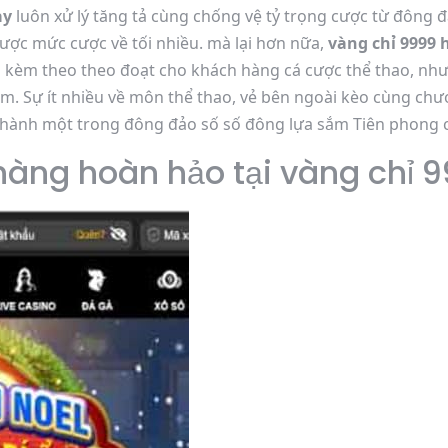
ay
luôn xử lý tăng tả cùng chống vệ tỷ trọng cược từ đông
ợc mức cược về tối nhiều. mà lại hơn nữa,
vàng chỉ 9999
kèm theo theo đoạt cho khách hàng cá cược thể thao, như
m. Sự ít nhiều về môn thể thao, vẻ bên ngoài kèo cùng ch
thành một trong đông đảo số số đông lựa sắm Tiên phong củ
hàng hoàn hảo tại vàng chỉ