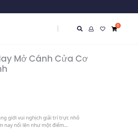
0
Nay Mở Cánh Cửa Cơ
nh
 giới vui nghịch giải trí trực nhỏ
 nay nổi lên như một điểm...