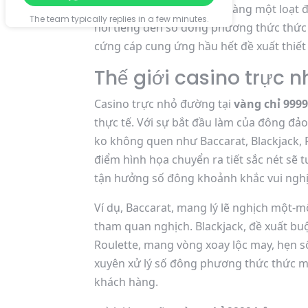
diện, đáp ứng cho khách hàng một loạt đ
The team typically replies in a few minutes.
nổi tiếng đến số đông phương thức thức s
cứng cáp cung ứng hầu hết đề xuất thiết v
Thế giới casino trực 
Casino trực nhỏ đường tại
vàng chỉ 999
thực tế. Với sự bắt đầu làm của đông
ko không quen như Baccarat, Blackjack, 
điểm hình họa chuyển ra tiết sắc nét sẽ
tận hưởng số đông khoảnh khắc vui nghịch
Ví dụ, Baccarat, mang lý lẽ nghịch một-m
tham quan nghịch. Blackjack, đề xuất bu
Roulette, mang vòng xoay lộc may, hẹn 
xuyên xử lý số đông phương thức thức m
khách hàng.