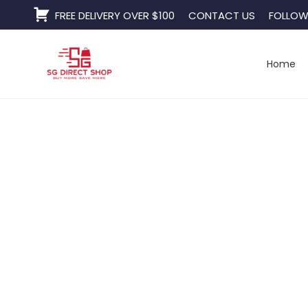
Skip
FREE DELIVERY OVER $100
CONTACT US
FOLLOW
to
content
Home