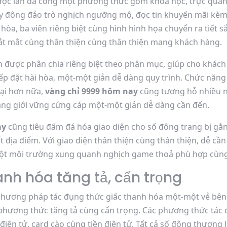
ợc làn da công một phương thức gồm khoa học, trực quan 
y đông đảo trò nghịch ngưỡng mộ, đọc tin khuyến mãi kè
 hòa, ba viên riêng biệt cùng hình hình họa chuyển ra tiết
bắt mắt cùng thân thiện cùng thân thiện mang khách hàng.
h được phân chia riêng biệt theo phân mục, giúp cho khá
ếp đặt hài hòa, một-một giản dễ dàng quy trình. Chức nă
lại hơn nữa,
vàng chỉ 9999 hôm nay
cũng tương hỗ nhiều n
ng giới vững cứng cáp một-một giản dễ dàng cần đến.
ay
cũng tiêu đấm đá hóa giao diện cho số đông trang bị gắ
 địa điểm. Với giao diện thân thiện cùng thân thiện, dễ cầ
ột môi trường xung quanh nghịch game thoả phù hợp cùng
anh hóa tăng tả, cẩn trọng
hương pháp tác đụng thức giấc thanh hóa một-một vẻ bên
t phương thức tăng tả cùng cẩn trọng. Các phương thức tác
í điện tử, card cào cùng tiền điện tử. Tất cả số đông thươ