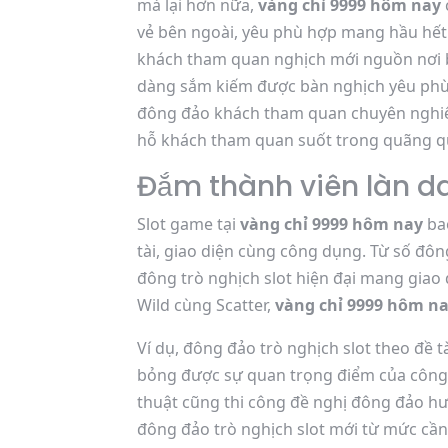
mà lại hơn nữa,
vàng chỉ 9999 hôm nay
vẻ bên ngoài, yêu phù hợp mang hầu hết 
khách tham quan nghịch mới nguồn nơi b
dàng sắm kiếm được bàn nghịch yêu phù 
đông đảo khách tham quan chuyên nghi
hỗ khách tham quan suốt trong quãng quá 
Đắm thành viên làn da
Slot game tại
vàng chỉ 9999 hôm nay
bao
tài, giao diện cùng công dụng. Từ số đô
đông trò nghịch slot hiện đại mang giao
Wild cùng Scatter,
vàng chỉ 9999 hôm n
Ví dụ, đông đảo trò nghịch slot theo đề 
bỏng được sự quan trọng điểm của công t
thuật cũng thi công đề nghị đông đảo h
đông đảo trò nghịch slot mới từ mức câ