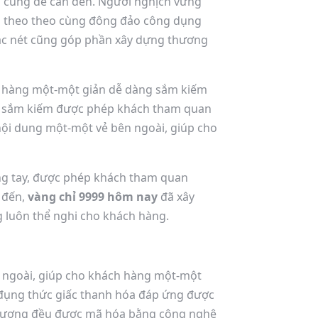
cùng dễ cần đến. Người nghịch vững
m theo theo cùng đông đảo công dụng
 sắc nét cũng góp phần xây dựng thương
ch hàng một-một giản dễ dàng sắm kiếm
ng sắm kiếm được phép khách tham quan
ội dung một-một vẻ bên ngoài, giúp cho
ng tay, được phép khách tham quan
n đến,
vàng chỉ 9999 hôm nay
đã xây
 luôn thể nghi cho khách hàng.
 ngoài, giúp cho khách hàng một-một
 đụng thức giấc thanh hóa đáp ứng được
ng lượng đều được mã hóa bằng công nghệ