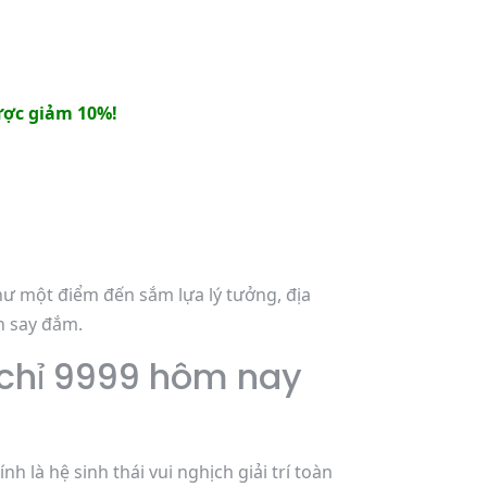
ợc giảm 10%!
hư một điểm đến sắm lựa lý tưởng, địa
h say đắm.
g chỉ 9999 hôm nay
là hệ sinh thái vui nghịch giải trí toàn