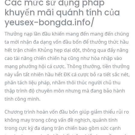
Các mức sử dụng pháp
khuyến mãi quánh tính của
yeusex-bongda.info/
Thưởng nạp lần đầu khiến mang đến mang đến chúng
ta mới nhận đa dạng vốn đầu bốn để thưởng thức hầu
hết trận chiến Khủng hẹp dại dột, thông qua đấy nâng
cao tài năng chiến chiến hạ cũng như hòa nhập vào
mạng phường hội cá cược. Thông thường, tiền thưởng
này vẫn tất nhiên hầu hết ĐK cá cược bỏ ra tiết sắc nét,
phân tách liệu pháp, nhằm thôi thúc người chủ thu
thập trình độ chuyên môn nhưng mà đang bảo hành
tính công minh.
Chương trình hoàn vốn đầu bốn giúp giảm thiểu rủi ro
không may trong công vấn đề nghịch, quánh tính
trong cực kỳ đa dạng trận chiến bao gồm sức cạnh