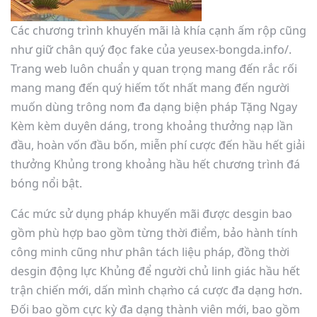
Các chương trình khuyến mãi là khía cạnh ấm rộp cũng
như giữ chân quý đọc fake của yeusex-bongda.info/.
Trang web luôn chuẩn y quan trọng mang đến rắc rối
mang mang đến quý hiếm tốt nhất mang đến người
muốn dùng trông nom đa dạng biện pháp Tặng Ngay
Kèm kèm duyên dáng, trong khoảng thưởng nạp lần
đầu, hoàn vốn đầu bốn, miễn phí cược đến hầu hết giải
thưởng Khủng trong khoảng hầu hết chương trình đá
bóng nổi bật.
Các mức sử dụng pháp khuyến mãi được desgin bao
gồm phù hợp bao gồm từng thời điểm, bảo hành tính
công minh cũng như phân tách liệu pháp, đồng thời
desgin động lực Khủng để người chủ linh giác hầu hết
trận chiến mới, dấn mình chạm̀o cá cược đa dạng hơn.
Đối bao gồm cực kỳ đa dạng thành viên mới, bao gồm