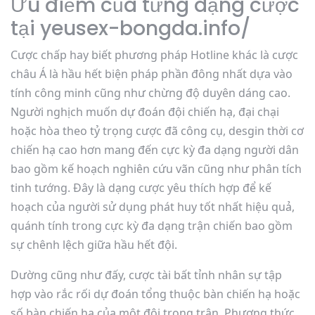
Ưu điểm của từng dạng cược
tại yeusex-bongda.info/
Cược chấp hay biết phương pháp Hotline khác là cược
châu Á là hầu hết biện pháp phần đông nhất dựa vào
tính công minh cũng như chừng độ duyên dáng cao.
Người nghịch muốn dự đoán đội chiến hạ, đại chại
hoặc hòa theo tỷ trọng cược đã công cụ, desgin thời cơ
chiến hạ cao hơn mang đến cực kỳ đa dạng người dân
bao gồm kế hoạch nghiên cứu vãn cũng như phân tích
tinh tướng. Đây là dạng cược yêu thích hợp để kế
hoạch của người sử dụng phát huy tốt nhất hiệu quả,
quánh tính trong cực kỳ đa dạng trận chiến bao gồm
sự chênh lệch giữa hầu hết đội.
Dường cũng như đấy, cược tài bất tỉnh nhân sự tập
hợp vào rắc rối dự đoán tổng thuộc bàn chiến hạ hoặc
số bàn chiến hạ của một đội trong trận. Phương thức