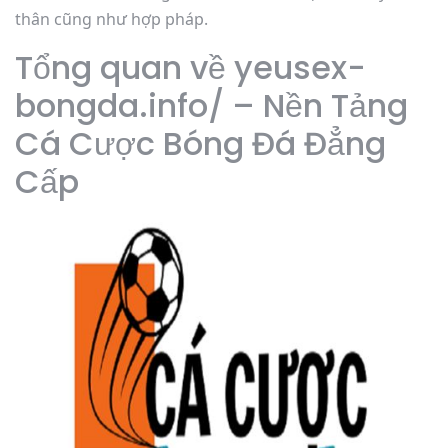
thân cũng như hợp pháp.
Tổng quan về yeusex-
bongda.info/ – Nền Tảng
Cá Cược Bóng Đá Đẳng
Cấp