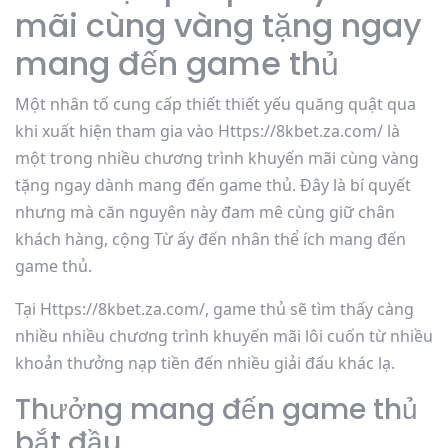
mãi cùng vàng tặng ngay
mang đến game thủ
Một nhân tố cung cấp thiết thiết yếu quăng quật qua
khi xuất hiện tham gia vào Https://8kbet.za.com/ là
một trong nhiều chương trình khuyến mãi cùng vàng
tặng ngay dành mang đến game thủ. Đây là bí quyết
nhưng mà căn nguyên này đam mê cùng giữ chân
khách hàng, cộng Từ ấy đến nhân thể ích mang đến
game thủ.
Tại Https://8kbet.za.com/, game thủ sẽ tìm thấy càng
nhiều nhiều chương trình khuyến mãi lôi cuốn từ nhiều
khoản thưởng nạp tiền đến nhiều giải đấu khác lạ.
Thưởng mang đến game thủ
bắt đầu