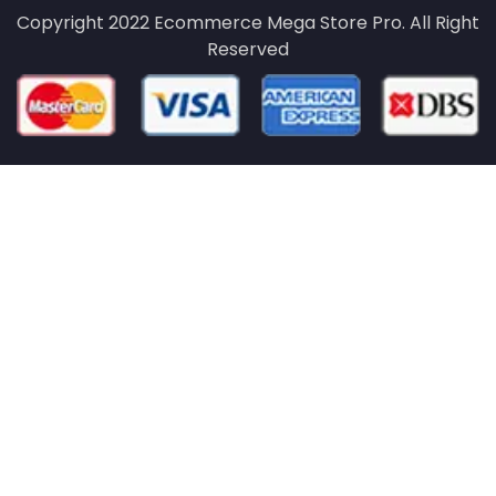
Copyright 2022
Ecommerce Mega Store Pro.
All Right
Reserved