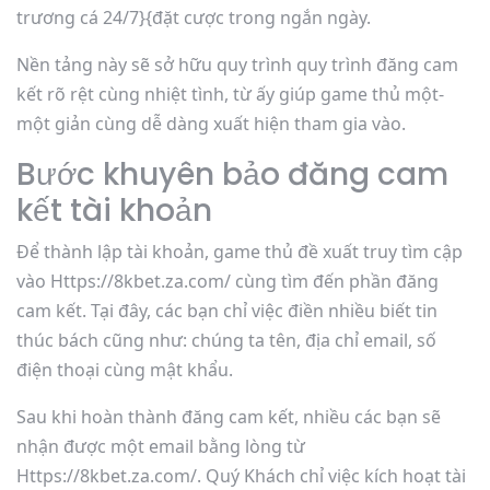
trương cá 24/7}{đặt cược trong ngắn ngày.
Nền tảng này sẽ sở hữu quy trình quy trình đăng cam
kết rõ rệt cùng nhiệt tình, từ ấy giúp game thủ một-
một giản cùng dễ dàng xuất hiện tham gia vào.
Bước khuyên bảo đăng cam
kết tài khoản
Để thành lập tài khoản, game thủ đề xuất truy tìm cập
vào Https://8kbet.za.com/ cùng tìm đến phần đăng
cam kết. Tại đây, các bạn chỉ việc điền nhiều biết tin
thúc bách cũng như: chúng ta tên, địa chỉ email, số
điện thoại cùng mật khẩu.
Sau khi hoàn thành đăng cam kết, nhiều các bạn sẽ
nhận được một email bằng lòng từ
Https://8kbet.za.com/. Quý Khách chỉ việc kích hoạt tài