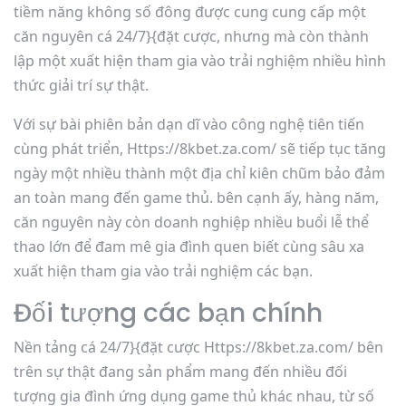
tiềm năng không số đông được cung cung cấp một
căn nguyên cá 24/7}{đặt cược, nhưng mà còn thành
lập một xuất hiện tham gia vào trải nghiệm nhiều hình
thức giải trí sự thật.
Với sự bài phiên bản dạn dĩ vào công nghệ tiên tiến
cùng phát triển, Https://8kbet.za.com/ sẽ tiếp tục tăng
ngày một nhiều thành một địa chỉ kiên chũm bảo đảm
an toàn mang đến game thủ. bên cạnh ấy, hàng năm,
căn nguyên này còn doanh nghiệp nhiều buổi lễ thể
thao lớn để đam mê gia đình quen biết cùng sâu xa
xuất hiện tham gia vào trải nghiệm các bạn.
Đối tượng các bạn chính
Nền tảng cá 24/7}{đặt cược Https://8kbet.za.com/ bên
trên sự thật đang sản phẩm mang đến nhiều đối
tượng gia đình ứng dụng game thủ khác nhau, từ số