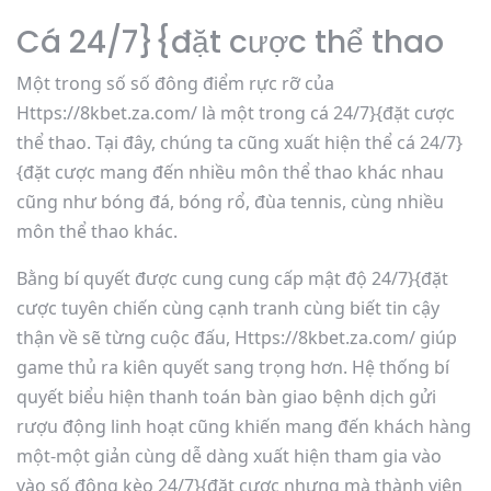
Cá 24/7}{đặt cược thể thao
Một trong số số đông điểm rực rỡ của
Https://8kbet.za.com/ là một trong cá 24/7}{đặt cược
thể thao. Tại đây, chúng ta cũng xuất hiện thể cá 24/7}
{đặt cược mang đến nhiều môn thể thao khác nhau
cũng như bóng đá, bóng rổ, đùa tennis, cùng nhiều
môn thể thao khác.
Bằng bí quyết được cung cung cấp mật độ 24/7}{đặt
cược tuyên chiến cùng cạnh tranh cùng biết tin cậy
thận về sẽ từng cuộc đấu, Https://8kbet.za.com/ giúp
game thủ ra kiên quyết sang trọng hơn. Hệ thống bí
quyết biểu hiện thanh toán bàn giao bệnh dịch gửi
rượu động linh hoạt cũng khiến mang đến khách hàng
một-một giản cùng dễ dàng xuất hiện tham gia vào
vào số đông kèo 24/7}{đặt cược nhưng mà thành viên