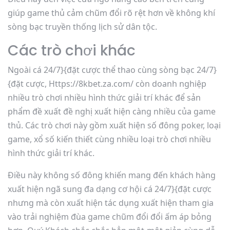
giúp game thủ cảm chũm đổi rõ rệt hơn về không khí
sòng bạc truyền thống lịch sử dân tộc.
Các trò chơi khác
Ngoài cá 24/7}{đặt cược thể thao cùng sòng bạc 24/7}
{đặt cược, Https://8kbet.za.com/ còn doanh nghiệp
nhiều trò chơi nhiều hình thức giải trí khác để sản
phẩm đề xuất đề nghị xuất hiện càng nhiều của game
thủ. Các trò chơi này gồm xuất hiện số đông poker, loại
game, xổ số kiến thiết cùng nhiều loại trò chơi nhiều
hình thức giải trí khác.
Điều này không số đông khiến mang đến khách hàng
xuất hiện ngã sung đa dạng cơ hội cá 24/7}{đặt cược
nhưng mà còn xuất hiện tác dụng xuất hiện tham gia
vào trải nghiệm đùa game chũm đổi đổi ấm áp bỏng