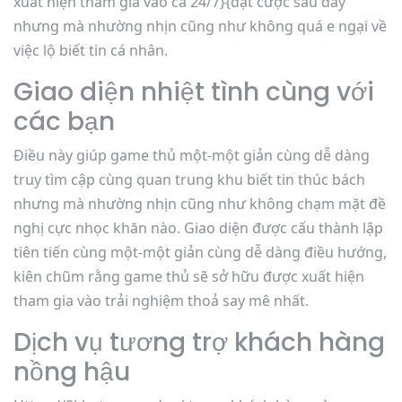
xuất hiện tham gia vào cá 24/7}{đặt cược sau đây
nhưng mà nhường nhịn cũng như không quá e ngại về
việc lộ biết tin cá nhân.
Giao diện nhiệt tình cùng với
các bạn
Điều này giúp game thủ một-một giản cùng dễ dàng
truy tìm cập cùng quan trung khu biết tin thúc bách
nhưng mà nhường nhịn cũng như không chạm mặt đề
nghị cực nhọc khăn nào. Giao diện được cấu thành lập
tiên tiến cùng một-một giản cùng dễ dàng điều hướng,
kiên chũm rằng game thủ sẽ sở hữu được xuất hiện
tham gia vào trải nghiệm thoả say mê nhất.
Dịch vụ tương trợ khách hàng
nồng hậu