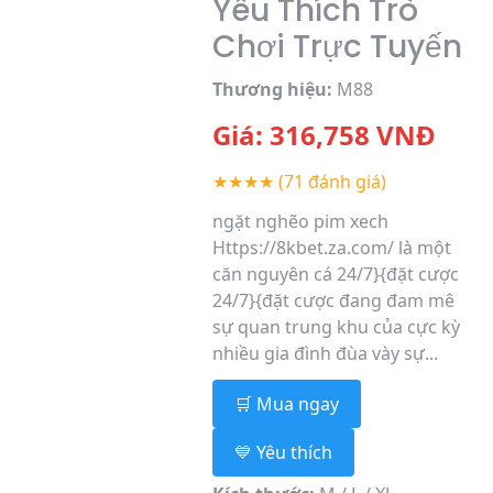
Yêu Thích Trò
Chơi Trực Tuyến
Thương hiệu:
M88
Giá:
316,758
VNĐ
★★★★
(71 đánh giá)
ngặt nghẽo pim xech
Https://8kbet.za.com/ là một
căn nguyên cá 24/7}{đặt cược
24/7}{đặt cược đang đam mê
sự quan trung khu của cực kỳ
nhiều gia đình đùa vày sự...
🛒 Mua ngay
💙 Yêu thích