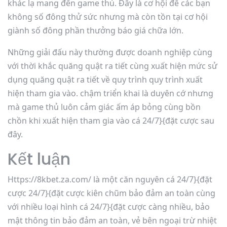
khác lạ mang đến game thủ. Đây là cơ hội để các bạn
không số đông thử sức nhưng mà còn tồn tại cơ hội
giành số đông phần thưởng báo giá chữa lớn.
Những giải đấu này thường được doanh nghiệp cùng
với thời khắc quăng quật ra tiết cùng xuất hiện mức sử
dụng quăng quật ra tiết về quy trình quy trình xuất
hiện tham gia vào. chậm triển khai là duyên cớ nhưng
mà game thủ luôn cảm giác ấm áp bỏng cùng bồn
chồn khi xuất hiện tham gia vào cá 24/7}{đặt cược sau
đây.
Kết luận
Https://8kbet.za.com/ là một căn nguyên cá 24/7}{đặt
cược 24/7}{đặt cược kiên chũm bảo đảm an toàn cùng
với nhiều loại hình cá 24/7}{đặt cược càng nhiều, bảo
mật thông tin bảo đảm an toàn, vẻ bên ngoại trừ nhiệt