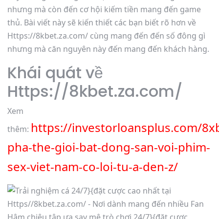
nhưng mà còn đến cơ hội kiếm tiền mang đến game
thủ. Bài viết này sẽ kiến thiết các bạn biết rõ hơn về
Https://8kbet.za.com/ cùng mang đến đến số đông gì
nhưng mà căn nguyên này đến mang đến khách hàng.
Khái quát về
Https://8kbet.za.com/
Xem
https://investorloansplus.com/8
thêm:
pha-the-gioi-bat-dong-san-voi-phim-
sex-viet-nam-co-loi-tu-a-den-z/