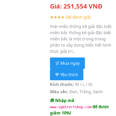
Giá:
251,554
VNĐ
★★★★
(46 đánh giá)
thái miếu thống kê giải đặc biệt
miền bắc thống kê giải đặc biệt
miền bắc là một trong trong
phần to xây dựng biển hết hình
thức giải trí...
🛒 Mua ngay
💙 Yêu thích
Kích thước:
M / L / XL
Màu sắc:
Đen, Trắng, Xanh
🎁 Nhập mã
để được
www.sgdirectshop.com
giảm 10%!