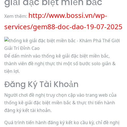
giải đặc biệt miền bắc
http://www.bossi.vn/wp-
Xem thêm:
services/gem88-doc-dao-19-07-2025
Để dấn mình vào thống kê giải đặc biệt miền bắc,
thành viên đề nghị thực thi một số bước solo giản &
tiện lợi.
Đăng Ký Tài Khoản
Người chơi đề nghị truy chọn cập vào trang web của
thống kê giải đặc biệt miền bắc & thực thi tiến hành
đăng ký kết tài khoản.
Quá trình tiến hành đăng ký kết ko cầu kỳ, chỉ đề nghị