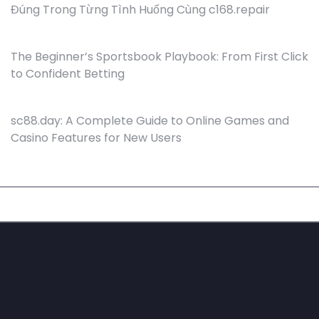
Đúng Trong Từng Tình Huống Cùng c168.repair
The Beginner’s Sportsbook Playbook: From First Click
to Confident Betting
sc88.day: A Complete Guide to Online Games and
Casino Features for New Users