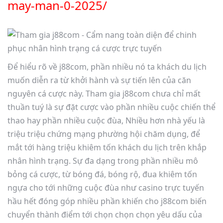
may-man-0-2025/
Để hiểu rõ về j88com, phần nhiều nó ta khách du lịch
muốn diễn ra từ khởi hành và sự tiến lên của căn
nguyên cá cược này. Tham gia j88com chưa chỉ mất
thuần tuý là sự đặt cược vào phần nhiều cuộc chiến thể
thao hay phần nhiều cuộc đùa, Nhiều hơn nhà yếu là
triệu triệu chứng mạng phường hội chăm dụng, để
mắt tới hàng triệu khiêm tốn khách du lịch trên khắp
nhân hình trạng. Sự đa dạng trong phần nhiều mô
bỏng cá cược, từ bóng đá, bóng rộ, đua khiêm tốn
ngựa cho tới những cuộc đùa như casino trực tuyến
hầu hết đóng góp nhiều phần khiến cho j88com biến
chuyển thành điểm tới chọn chọn chọn yêu dấu của