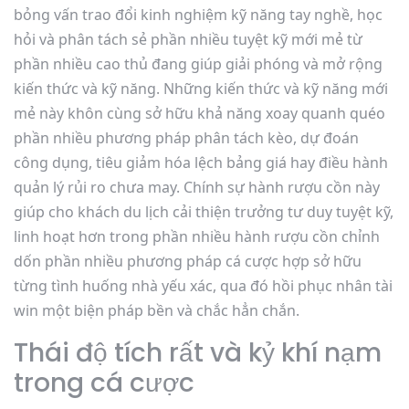
bỏng vấn trao đổi kinh nghiệm kỹ năng tay nghề, học
hỏi và phân tách sẻ phần nhiều tuyệt kỹ mới mẻ từ
phần nhiều cao thủ đang giúp giải phóng và mở rộng
kiến thức và kỹ năng. Những kiến thức và kỹ năng mới
mẻ này khôn cùng sở hữu khả năng xoay quanh quéo
phần nhiều phương pháp phân tách kèo, dự đoán
công dụng, tiêu giảm hóa lệch bảng giá hay điều hành
quản lý rủi ro chưa may. Chính sự hành rượu cồn này
giúp cho khách du lịch cải thiện trưởng tư duy tuyệt kỹ,
linh hoạt hơn trong phần nhiều hành rượu cồn chỉnh
dốn phần nhiều phương pháp cá cược hợp sở hữu
từng tình huống nhà yếu xác, qua đó hồi phục nhân tài
win một biện pháp bền và chắc hẳn chắn.
Thái độ tích rất và kỷ khí nạm
trong cá cược