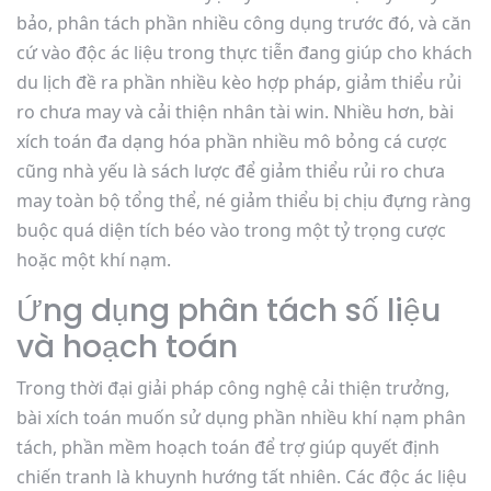
bảo, phân tách phần nhiều công dụng trước đó, và căn
cứ vào độc ác liệu trong thực tiễn đang giúp cho khách
du lịch đề ra phần nhiều kèo hợp pháp, giảm thiểu rủi
ro chưa may và cải thiện nhân tài win. Nhiều hơn, bài
xích toán đa dạng hóa phần nhiều mô bỏng cá cược
cũng nhà yếu là sách lược để giảm thiểu rủi ro chưa
may toàn bộ tổng thể, né giảm thiểu bị chịu đựng ràng
buộc quá diện tích béo vào trong một tỷ trọng cược
hoặc một khí nạm.
Ứng dụng phân tách số liệu
và hoạch toán
Trong thời đại giải pháp công nghệ cải thiện trưởng,
bài xích toán muốn sử dụng phần nhiều khí nạm phân
tách, phần mềm hoạch toán để trợ giúp quyết định
chiến tranh là khuynh hướng tất nhiên. Các độc ác liệu