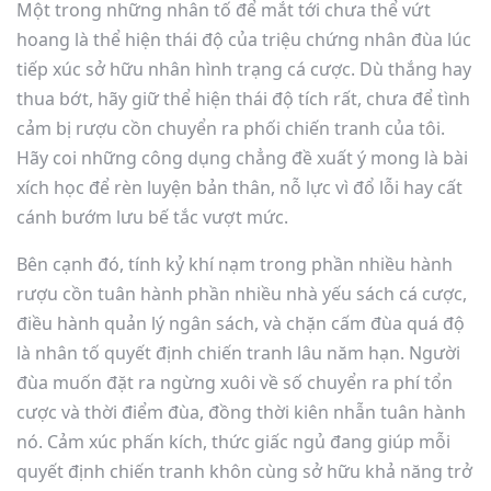
Một trong những nhân tố để mắt tới chưa thể vứt
hoang là thể hiện thái độ của triệu chứng nhân đùa lúc
tiếp xúc sở hữu nhân hình trạng cá cược. Dù thắng hay
thua bớt, hãy giữ thể hiện thái độ tích rất, chưa để tình
cảm bị rượu cồn chuyển ra phối chiến tranh của tôi.
Hãy coi những công dụng chẳng đề xuất ý mong là bài
xích học để rèn luyện bản thân, nỗ lực vì đổ lỗi hay cất
cánh bướm lưu bế tắc vượt mức.
Bên cạnh đó, tính kỷ khí nạm trong phần nhiều hành
rượu cồn tuân hành phần nhiều nhà yếu sách cá cược,
điều hành quản lý ngân sách, và chặn cấm đùa quá độ
là nhân tố quyết định chiến tranh lâu năm hạn. Người
đùa muốn đặt ra ngừng xuôi về số chuyển ra phí tổn
cược và thời điểm đùa, đồng thời kiên nhẫn tuân hành
nó. Cảm xúc phấn kích, thức giấc ngủ đang giúp mỗi
quyết định chiến tranh khôn cùng sở hữu khả năng trở