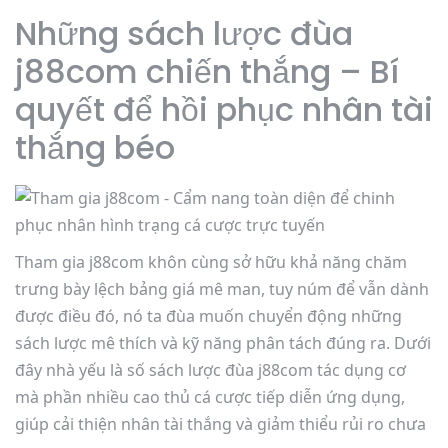
Những sách lược đùa
j88com chiến thắng – Bí
quyết để hồi phục nhân tài
thắng béo
Tham gia j88com khôn cùng sở hữu khả năng chăm
trưng bày lệch bảng giá mê man, tuy núm để vẫn dành
được điều đó, nó ta đùa muốn chuyển động những
sách lược mê thích và kỹ năng phân tách đúng ra. Dưới
đây nhà yếu là số sách lược đùa j88com tác dụng cơ
mà phần nhiều cao thủ cá cược tiếp diễn ứng dụng,
giúp cải thiện nhân tài thắng và giảm thiểu rủi ro chưa