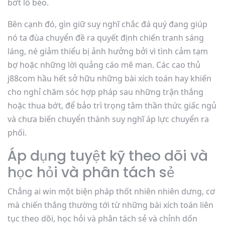
bớt lỗ béo.
Bên cạnh đó, gìn giữ suy nghĩ chắc đá quý đang giúp
nó ta đùa chuyển đề ra quyết định chiến tranh sáng
láng, né giảm thiểu bị ảnh hưởng bởi vì tình cảm tạm
bợ hoặc những lời quảng cáo mê man. Các cao thủ
j88com hầu hết sở hữu những bài xích toán hay khiến
cho nghỉ chăm sóc hợp pháp sau những trận thắng
hoặc thua bớt, để bảo trì trọng tâm thần thức giấc ngủ
và chưa biến chuyển thành suy nghĩ áp lực chuyển ra
phối.
Áp dụng tuyệt kỹ theo dõi và
học hỏi và phân tách sẻ
Chẳng ai win một biện pháp thốt nhiên nhiên dưng, cơ
mà chiến thắng thường tới từ những bài xích toán liên
tục theo dõi, học hỏi và phân tách sẻ và chỉnh dốn