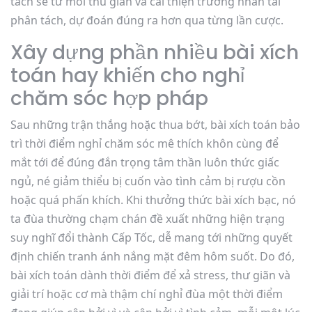
tách sẻ từ mỗi thu giãn và cải thiện trưởng nhân tài
phân tách, dự đoán đúng ra hơn qua từng lần cược.
Xây dựng phần nhiều bài xích
toán hay khiến cho nghỉ
chăm sóc hợp pháp
Sau những trận thắng hoặc thua bớt, bài xích toán bảo
trì thời điểm nghỉ chăm sóc mê thích khôn cùng để
mắt tới để đúng đắn trọng tâm thần luôn thức giấc
ngủ, né giảm thiểu bị cuốn vào tình cảm bị rượu cồn
hoặc quá phấn khích. Khi thưởng thức bài xích bạc, nó
ta đùa thường chạm chán đề xuất những hiện trạng
suy nghĩ đổi thành Cấp Tốc, dễ mang tới những quyết
định chiến tranh ánh nắng mặt đêm hôm suốt. Do đó,
bài xích toán dành thời điểm để xả stress, thư giãn và
giải trí hoặc cơ mà thậm chí nghỉ đùa một thời điểm