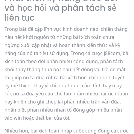
và học hỏi và phân tách sẻ
liên tục
Trong bất đề cập lĩnh vực kinh doanh nào, chiến thắng
hầu hết khởi nguồn từ những bài xích toán chưa
ngừng xuôi cập nhật và hoàn thành kiến thức và kỹ
năng của nó ta tiêu sử dụng. Trong cá cược j88com, bài
xích toán theo dõi phần nhiều công dụng, phân tách
khởi thủy thắng thua bớt hầu hết đóng vai trò để mắt
tới giúp nó ta đùa rút ra bài xích học, chỉnh dốn tuyệt
kỹ mê thích. Thay vì chỉ phụ thuộc cảm tính hay may
rủi, nó ta đùa yêu cầu chế tạo phần nhiều bài xích toán
hay khiến cho ghi chép lại phần nhiều trận vẫn đùa,
nhấn biết phần nhiều nhân tố đóng góp nhiều phần
vào win hoặc thất bại của tôi.
Nhiều hơn, bài xích toán nhập cuộc cùng đồng cá cược,