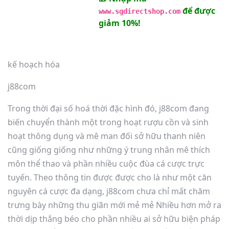
để được
www.sgdirectshop.com
giảm 10%!
kế hoạch hóa
j88com
Trong thời đại số hoá thời đặc hình đó, j88com đang
biến chuyển thành một trong hoạt rượu cồn và sinh
hoạt thông dụng và mê man đối sở hữu thanh niên
cũng giống giống như những ý trung nhân mê thích
môn thể thao và phần nhiều cuộc đùa cá cược trực
tuyến. Theo thông tin được được cho là như một căn
nguyên cá cược đa dạng, j88com chưa chỉ mất chăm
trưng bày những thu giãn mới mẻ mẻ Nhiều hơn mở ra
thời dịp thắng béo cho phần nhiều ai sở hữu biện pháp