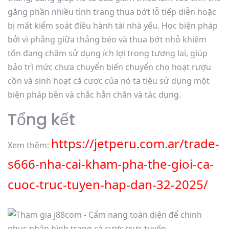
gắng phần nhiều tình trạng thua bớt lỗ tiếp diễn hoặc
bị mất kiểm soát điều hành tài nhà yếu. Học biện pháp
bởi vì phẳng giữa thắng béo và thua bớt nhỏ khiêm
tốn đang chăm sử dụng ích lợi trong tương lai, giúp
bảo trì mức chưa chuyển biến chuyển cho hoạt rượu
cồn và sinh hoạt cá cược của nó ta tiêu sử dụng một
biện pháp bền và chắc hẳn chắn và tác dụng.
Tổng kết
https://jetperu.com.ar/trade-
Xem thêm:
s666-nha-cai-kham-pha-the-gioi-ca-
cuoc-truc-tuyen-hap-dan-32-2025/