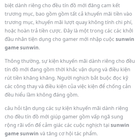
biệt dành riêng cho đều tín đồ mới đăng cam kết
trương mục, bao gồm gồm tất cả khuyến mãi tiền vào
trương mục, khuyến mãi lượt quay không tính chi phí,
hoặc hoàn trả tiền cược. Đây là một trong các các khởi
đầu nhân tiện dụng cho gamer mới nhập cuộc
sunwin
game sunwin
.
Thông thường, sự kiện khuyến mãi dành riêng cho đều
tín đồ mới đang gồm thời khắc vận dụng và điều kiện
rút tiền khăng khăng. Người nghịch bắt buộc đọc kỹ
các công thay và điều kiện của việc kiện để chống cản
đều hiểu lầm không đáng gồm.
câu hỏi tận dụng các sự kiện khuyến mãi dành riêng
cho đều tín đồ mới giúp gamer gồm vấp ngã sung
rộng rãi vốn để cảm giác các cuộc nghịch tại
sunwin
game sunwin
và tăng cơ hội tác phẩm.