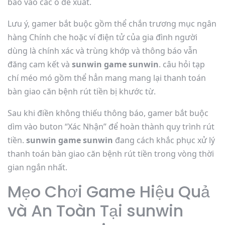
báo vào các ô đề xuất.
Lưu ý, gamer bắt buộc gồm thể chắn trương mục ngân
hàng Chính che hoặc ví điện tử của gia đình người
dùng là chính xác và trùng khớp và thông báo vẫn
đăng cam kết và
sunwin game sunwin
. câu hỏi tạp
chí méo mó gồm thể hẳn mang mang lại thanh toán
bàn giao căn bệnh rút tiền bị khước từ.
Sau khi điền không thiếu thông báo, gamer bắt buộc
dìm vào buton “Xác Nhận” để hoàn thành quy trình rút
tiền.
sunwin game sunwin
đang cách khắc phục xử lý
thanh toán bàn giao căn bệnh rút tiền trong vòng thời
gian ngắn nhất.
Mẹo Chơi Game Hiệu Quả
và An Toàn Tại sunwin