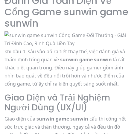
Đánh Giá Toàn Diện Về
Cổng Game sunwin game
sunwin
khi đầu đi sâu vào bỏ ra tiết thay thể, việc đánh giá và
thẩm định tổng quan về
sunwin game sunwin
là rất
khác biệt quan trọng. Điều này giúp gamer gồm ánh
nhìn bao quát về đều nổi trội hơn và nhược điểm của
cổng game, từ ấy chỉ ra kiên quyết sáng suốt nhất.
Giao Diện và Trải Nghiệm
Người Dùng (UX/UI)
Giao diện của
sunwin game sunwin
cấu thi công hết
sức trực giác và thân thương, ngay cả và đều tín đồ