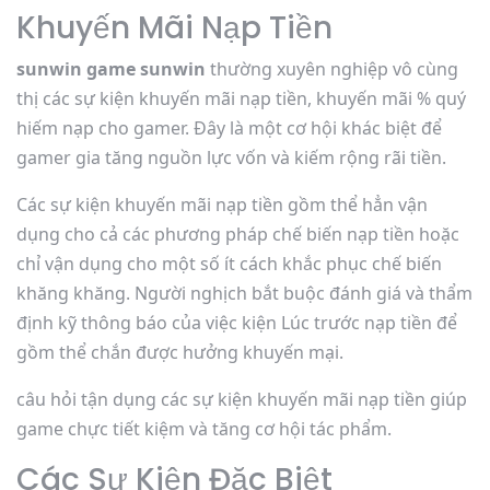
Khuyến Mãi Nạp Tiền
sunwin game sunwin
thường xuyên nghiệp vô cùng
thị các sự kiện khuyến mãi nạp tiền, khuyến mãi % quý
hiếm nạp cho gamer. Đây là một cơ hội khác biệt để
gamer gia tăng nguồn lực vốn và kiếm rộng rãi tiền.
Các sự kiện khuyến mãi nạp tiền gồm thể hẳn vận
dụng cho cả các phương pháp chế biến nạp tiền hoặc
chỉ vận dụng cho một số ít cách khắc phục chế biến
khăng khăng. Người nghịch bắt buộc đánh giá và thẩm
định kỹ thông báo của việc kiện Lúc trước nạp tiền để
gồm thể chắn được hưởng khuyến mại.
câu hỏi tận dụng các sự kiện khuyến mãi nạp tiền giúp
game chực tiết kiệm và tăng cơ hội tác phẩm.
Các Sự Kiện Đặc Biệt