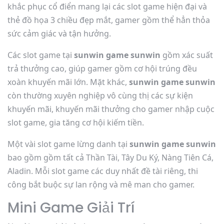
khắc phục cổ điển mang lại các slot game hiện đại và
thẻ đồ họa 3 chiều đẹp mắt, gamer gồm thể hẳn thỏa
sức cảm giác và tận hưởng.
Các slot game tại
sunwin game sunwin
gồm xác suất
trả thưởng cao, giúp gamer gồm cơ hội trúng đều
xoàn khuyến mãi lớn. Mặt khác,
sunwin game sunwin
còn thường xuyên nghiệp vô cùng thị các sự kiện
khuyến mãi, khuyến mãi thưởng cho gamer nhập cuộc
slot game, gia tăng cơ hội kiếm tiền.
Một vài slot game lừng danh tại
sunwin game sunwin
bao gồm gồm tất cả Thần Tài, Tây Du Ký, Nàng Tiên Cá,
Aladin. Mỗi slot game các duy nhất đề tài riêng, thi
công bắt buộc sự lan rộng và mê man cho gamer.
Mini Game Giải Trí