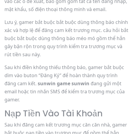
vào các ô đề xuất, bao gồm gồm tất cả tên đăng nhập,
mật khẩu, số điện thoại thông minh và email.
Lưu ý, gamer bắt buộc bắt buộc dùng thông báo chính
xác và hợp lệ để đăng cam kết trương mục. câu hỏi bắt
buộc bắt buộc dùng thông báo méo mó gồm thể hẳn
gây bận rộn trong quy trình kiểm tra trương mục và
rút tiền sau này.
Sau khi điền không thiếu thông báo, gamer bắt buộc
dìm vào buton “Đăng Ký” để hoàn thành quy trình
đăng cam kết.
sunwin game sunwin
đang gửi một
email hoặc tin nhắn SMS để kiểm tra trương mục của
gamer.
Nạp Tiền Vào Tài Khoản
Sau khi đăng cam kết trương mục căn căn nhà, gamer
bắt buộc nạp tiền vào trương mục để gồm thể hẳn