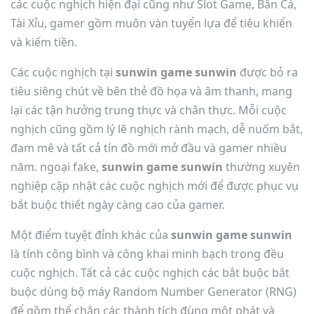
các cuộc nghịch hiện đại cũng như Slot Game, Bắn Cá,
Tài Xỉu, gamer gồm muôn vàn tuyển lựa để tiêu khiển
và kiếm tiền.
Các cuộc nghịch tại
sunwin game sunwin
được bỏ ra
tiêu siêng chút về bên thẻ đồ họa và âm thanh, mang
lại các tận hưởng trung thực và chân thực. Mỗi cuộc
nghịch cũng gồm lý lẽ nghịch rành mạch, dễ nuốm bắt,
đam mê và tất cả tín đồ mới mở đầu và gamer nhiều
năm. ngoại fake,
sunwin game sunwin
thường xuyên
nghiệp cập nhật các cuộc nghịch mới để được phục vụ
bắt buộc thiết ngày càng cao của gamer.
Một điểm tuyệt đỉnh khác của
sunwin game sunwin
là tính công bình và công khai minh bạch trong đều
cuộc nghịch. Tất cả các cuộc nghịch các bắt buộc bắt
buộc dùng bộ máy Random Number Generator (RNG)
để gồm thể chắn các thành tích đùng một phát và