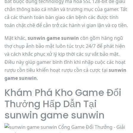
bắt buộc dùng technology mã hóa SSL 128-bit để giấu
chắn thông báo cá nhân và trương mục của gamer. Tất
cả các thanh toán bàn giao căn bệnh các được tính
toán chặt chẽ để cản trở các hành vi gian lận và cọ tiền.
Mặt khác,
sunwin game sunwin
còn gồm hàng ngũ
thợ chụp ảnh bảo mật luôn túc trực 24/7 để phát hiện
và cách khắc phục xử lý kịp thời các sự vắt bảo mật.
Điều này giúp gamer bình tĩnh khi nhập cuộc các hoạt
rượu cồn tiêu khiển hoạt rượu cồn cá cược tại
sunwin
game sunwin
.
Khám Phá Kho Game Đổi
Thưởng Hấp Dẫn Tại
sunwin game sunwin