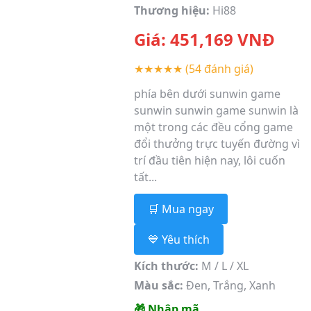
Thương hiệu:
Hi88
Giá:
451,169
VNĐ
★★★★★
(54 đánh giá)
phía bên dưới sunwin game
sunwin sunwin game sunwin là
một trong các đều cổng game
đổi thưởng trực tuyến đường vì
trí đầu tiên hiện nay, lôi cuốn
tất...
🛒 Mua ngay
💙 Yêu thích
Kích thước:
M / L / XL
Màu sắc:
Đen, Trắng, Xanh
🎁 Nhập mã