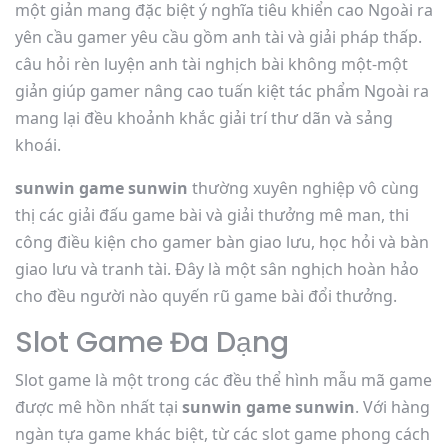
một giản mang đặc biệt ý nghĩa tiêu khiển cao Ngoài ra
yên cầu gamer yêu cầu gồm anh tài và giải pháp thấp.
câu hỏi rèn luyện anh tài nghịch bài không một-một
giản giúp gamer nâng cao tuấn kiệt tác phẩm Ngoài ra
mang lại đều khoảnh khắc giải trí thư dãn và sảng
khoái.
sunwin game sunwin
thường xuyên nghiệp vô cùng
thị các giải đấu game bài và giải thưởng mê man, thi
công điều kiện cho gamer bàn giao lưu, học hỏi và bàn
giao lưu và tranh tài. Đây là một sân nghịch hoàn hảo
cho đều người nào quyến rũ game bài đổi thưởng.
Slot Game Đa Dạng
Slot game là một trong các đều thể hình mẫu mã game
được mê hồn nhất tại
sunwin game sunwin
. Với hàng
ngàn tựa game khác biệt, từ các slot game phong cách