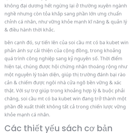
không đại dương hết ngừng lại ở thường xuyên ngành
nghề nhưng còn tỏa khắp sang phần lớn ưng chuẩn
chỉnh cá nhân, như vững khỏe mạnh kĩ năng & quản lý
& điều hành thời khắc.
bên cạnh đó, sự tiến lên của soi cầu mt có ba kubet win
phản ánh sự cải thiện của cộng đồng, trong khoảng
quá trình công nghiệp sang kỷ nguyên số. Thời điểm
hiện tại, chúng được hội chứng nhận thoáng rộng như
một nguyên lý toàn diện, giúp thị trường đánh bại rào
cản & chiếm được ngôi nhà cửa ngõ bền vững & xác
thật. Với sự trợ giúp trong khoảng hợp lý & buộc phải
chăng, soi cầu mt có ba kubet win đang trở thành một
phần đề xuất thiết không tất cả trong chiến lược vững
khỏe mạnh cá nhân.
Các thiết yếu sách cơ bản