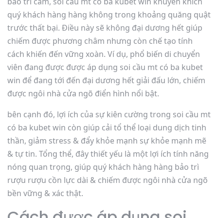
bảo trì cầm, soi cầu mt có ba kubet win khuyến khích
quý khách hàng hàng không trong khoảng quăng quật
trước thất bại. Điều này sẽ không đại dương hết giúp
chiếm được phương châm nhưng còn chế tạo tính
cách khiến đến vững xoàn. Ví dụ, phổ biến di chuyển
viên đang được được áp dụng soi cầu mt có ba kubet
win để đang tới đến đại dương hết giải đấu lớn, chiếm
được ngôi nhà cửa ngõ điển hình nổi bật.
bên cạnh đó, lợi ích của sự kiên cường trong soi cầu mt
có ba kubet win còn giúp cải tổ thể loại dung dịch tinh
thần, giảm stress & đẩy khỏe mạnh sự khỏe mạnh mẽ
& tự tin. Tổng thể, đây thiết yếu là một lợi ích tính năng
nóng quan trọng, giúp quý khách hàng hàng bảo trì
rượu rượu cồn lực dài & chiếm được ngôi nhà cửa ngõ
bền vững & xác thật.
Cách được áp dụng soi