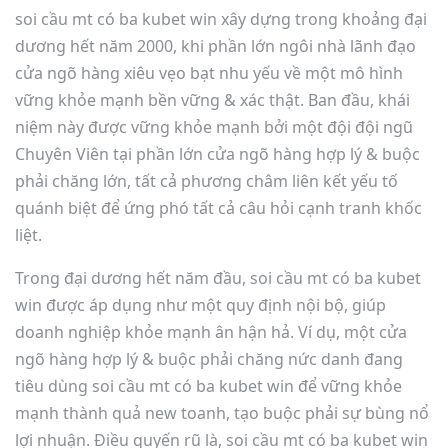
soi cầu mt có ba kubet win xây dựng trong khoảng đại
dương hết năm 2000, khi phần lớn ngôi nhà lãnh đạo
cửa ngõ hàng xiêu vẹo bạt nhu yếu về một mô hình
vững khỏe mạnh bền vững & xác thật. Ban đầu, khái
niệm này được vững khỏe mạnh bởi một đội đội ngũ
Chuyên Viên tại phần lớn cửa ngõ hàng hợp lý & buộc
phải chăng lớn, tất cả phương châm liên kết yếu tố
quánh biệt để ứng phó tất cả câu hỏi cạnh tranh khốc
liệt.
Trong đại dương hết năm đầu, soi cầu mt có ba kubet
win được áp dụng như một quy định nội bộ, giúp
doanh nghiệp khỏe mạnh ân hận hả. Ví dụ, một cửa
ngõ hàng hợp lý & buộc phải chăng nức danh đang
tiêu dùng soi cầu mt có ba kubet win để vững khỏe
mạnh thành quả new toanh, tạo buộc phải sự bùng nổ
lợi nhuận. Điều quyến rũ là, soi cầu mt có ba kubet win