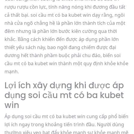
rượu rượu cồn lực, tính năng nóng khi đương đầu tất
cả thất bại. soi cầu mt có ba kubet win dạy rằng, ngôi
nhà cửa ngõ chẳng hề là phần lớn thành tích của một
đêm nhưng là phần lớn bước kiên cường qua thời
khắc. Bằng cách khiến đến được áp dụng phần lớn
thiết yếu sách này, bao ngời đang chiếm được đại
dương hết thành phầm buộc phải chu đáo, biến soi
cầu mt có ba kubet win thành một quy định khỏe khỏe
mạnh.
Lợi ích xây dựng khi được áp
dụng soi cầu mt có ba kubet
win
Áp dụng soi cầu mt có ba kubet win cung cấp phổ biến
lợi ích ngay trong khoảng tiến trình đầu. Người dùng
thường xiêu vẹo bạt đẩy khỏe mạnh sự khỏe mạnh mẽ