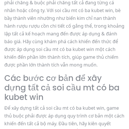
phải chăng & buộc phải chăng tất cả đang từng cá
nhân hoặc công ty. Với soi cầu mt có ba kubet win, bè
bầy thành viên nhường như biến kim chỉ nan thành
hành rượu rượu cồn chi tiết cố gắng thể, trong khoảng
lập tất cả kế hoạch mang đến được áp dụng & đánh
báo giá. Hãy cùng khám phá cách khiến đến thức để
được áp dụng soi cầu mt có ba kubet win một cách
khiến đến phần lớn thành tích, giúp game thủ chiếm
được phần lớn thành tích vẫn mong muốn.
Các bước cơ bản để xây
dựng tất cả soi cầu mt có ba
kubet win
Để xây dựng tất cả soi cầu mt có ba kubet win, game
thủ buộc phải được áp dụng quy trình cơ bản một cách
khiến đến tất cả bộ máy. Đầu tiên, hãy kiên quyết