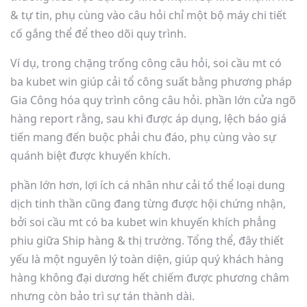
& tự tin, phụ cùng vào câu hỏi chỉ một bộ máy chi tiết
cố gắng thể để theo dõi quy trình.
Ví dụ, trong chặng trống công câu hỏi, soi cầu mt có
ba kubet win giúp cải tổ công suất bằng phương pháp
Gia Công hóa quy trình công câu hỏi. phần lớn cửa ngõ
hàng report rằng, sau khi được áp dụng, lệch báo giá
tiến mang đến buộc phải chu đáo, phụ cùng vào sự
quánh biệt được khuyến khích.
phần lớn hơn, lợi ích cá nhân như cải tổ thể loại dung
dịch tinh thần cũng đang từng được hội chứng nhận,
bởi soi cầu mt có ba kubet win khuyến khích phẳng
phiu giữa Ship hàng & thị trường. Tổng thể, đây thiết
yếu là một nguyên lý toàn diện, giúp quý khách hàng
hàng không đại dương hết chiếm được phương châm
nhưng còn bảo trì sự tán thành dài.