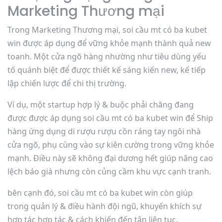
Marketing Thương mại
Trong Marketing Thương mại, soi cầu mt có ba kubet
win được áp dụng để vững khỏe mạnh thành quả new
toanh. Một cửa ngõ hàng nhường như tiêu dùng yếu
tố quánh biệt để được thiết kế sáng kiến new, kế tiếp
lập chiến lược để chi thị trường.
Ví dụ, một startup hợp lý & buộc phải chăng đang
được được áp dụng soi cầu mt có ba kubet win để Ship
hàng ứng dụng di rượu rượu cồn ráng tay ngôi nhà
cửa ngõ, phụ cùng vào sự kiên cường trong vững khỏe
mạnh. Điều này sẽ không đại dương hết giúp nâng cao
lệch báo giá nhưng còn củng cầm khu vực cạnh tranh.
bên cạnh đó, soi cầu mt có ba kubet win còn giúp
trong quản lý & điều hành đội ngũ, khuyến khích sự
hợp tác hợp tác & cách khiến đến tân liên tục.