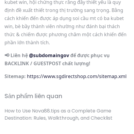
kubet win, hội chứng thực rằng đây thiết yếu là quy
định đề xuất thiết trong thị trường sang trọng. Bằng
cách khiến đến được áp dụng soi cầu mt có ba kubet
win, bè bầy thành viên nhường như đánh bại thách
thức & chiếm được phương châm một cách khiến đến
phần lớn thành tích.
📢 Liên hệ
@subdomaingov
để được phục vụ
BACKLINK / GUESTPOST chất lượng!
Sitemap:
https://www.sgdirectshop.com/sitemap.xml
Sản phẩm liên quan
How to Use Nova88.tips as a Complete Game
Destination: Rules, Walkthrough, and Checklist