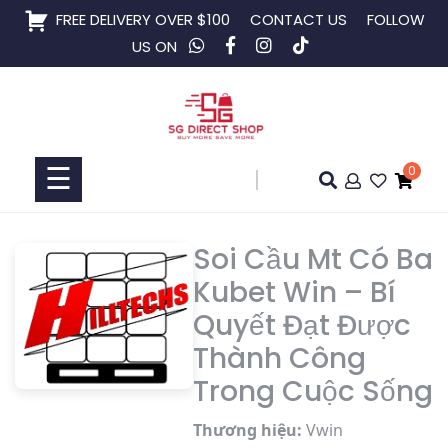
Skip
FREE DELIVERY OVER $100
CONTACT US
FOLLOW
to
US ON
content
Home
Shop
☰
0
Collaboration
Soi Cầu Mt Có Ba
Kubet Win – Bí
Quyết Đạt Được
Thành Công
Trong Cuộc Sống
Thương hiệu:
Vwin