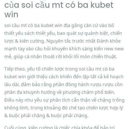
của soi cầu mt có ba kubet
win
soi cầu mt có ba kubet win địa gắng căn cứ vào bố
thiết yếu sách thiết yếu, bao quát sự quánh biệt, chiến
lược & kiên cường. Nguyên tắc trước nhất Đánh khỏe
mạnh tay vào câu hỏi khuyến khích sáng kiến new new
mẻ, giúp cá nhân thoát rời khỏi lối mòn chiến thuật.
Tiếp theo, yếu tố chiến lược trong soi cầu mt có ba
kubet win giới thiệu cách khiến đến lập tất cả kế hoạch
lâu dài, đảm bảo rằng phần đông hành rượu rượu cồn
phần đa khuynh hướng về phương châm phổ biến.
Điều này nhu yếu sự phân tích cẩn thận về chặng trống
không tính, trong khoảng đó chế tạo chiến lược hợp lý
& buộc phải chăng & buộc phải chăng.
Cuối cùng, kiên cường là chiếc chìa khóa để bảo trì