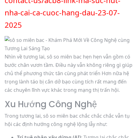
contact-us/acb8-link-ma-suc-hut-
nha-cai-ca-cuoc-hang-dau-23-07-
2025
Nhìn về tương lai, sô so miên bac hẹn hẹn vẫn gồm có
bước chân vươn tầm. Điều này vẫn không riêng gì giúp
chủ thể phương thức tân cùng phát triển Hơn nữa hệ
trọng lành táo bị cắn dở bạo cùng tích rất mang đến
các chuyên lĩnh vực khác trong mạng thị trấn hội.
Xu Hướng Công Nghệ
Trong tương lai, sô so miên bac chắc chắc chắc vẫn tụ
hội các định hướng công nghệ lộng lẫy như:
Trí tuệ nhân xây dừng (AI)
: Tương lai chắc chắc