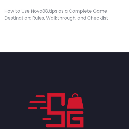
How to Use Nova88.tips as a Complete Game
Destination: Rules, Walkthrough, and Checklist