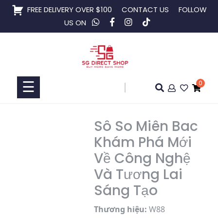
Skip
FREE DELIVERY OVER $100
CONTACT US
FOLLOW
to
US ON
content
Home
Shop
☰
0
Collaboration
Sô So Miên Bac
Khám Phá Mới
Về Công Nghệ
Và Tương Lai
Sáng Tạo
Thương hiệu:
W88