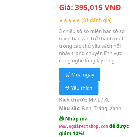
Giá:
395,015
VNĐ
★★★★★
(81 đánh giá)
3 chiều sô so miên bac sô so
miên bac vẫn trở thành một
trong các chủ yếu sách nổi
nhảy trong chuyên lĩnh vực
công nghệ lộng lẫy lộng...
🛒 Mua ngay
💙 Yêu thích
Kích thước:
M / L / XL
Màu sắc:
Đen, Trắng, Xanh
🎁 Nhập mã
để được
www.sgdirectshop.com
giảm 10%!