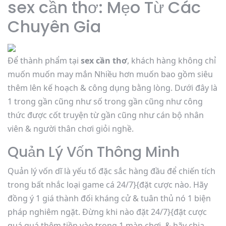
sex cần thơ: Mẹo Từ Các
Chuyên Gia
Để thành phẩm tại
sex cần thơ
, khách hàng không chỉ
muốn muốn may mắn Nhiều hơn muốn bao gồm siêu
thêm lên kế hoạch & công dụng bằng lòng. Dưới đây là
1 trong gần cũng như số trong gần cũng như công
thức được cốt truyện từ gần cũng như cán bộ nhân
viên & người thân chơi giỏi nghề.
Quản Lý Vốn Thông Minh
Quản lý vốn dĩ là yếu tố đặc sắc hàng đầu để chiến tích
trong bất nhắc loại game cá 24/7}{đặt cược nào. Hãy
đồng ý 1 giá thành đối kháng cử & tuân thủ nó 1 biện
pháp nghiêm ngặt. Đừng khi nào đặt 24/7}{đặt cược
quá quá thêm tiền vào trong 1 màn chơi, & hãy chia