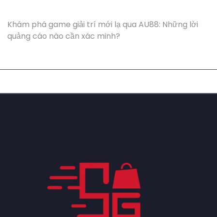
Khám phá game giải trí mới lạ qua AU88: Những lời
quảng cáo nào cần xác minh?