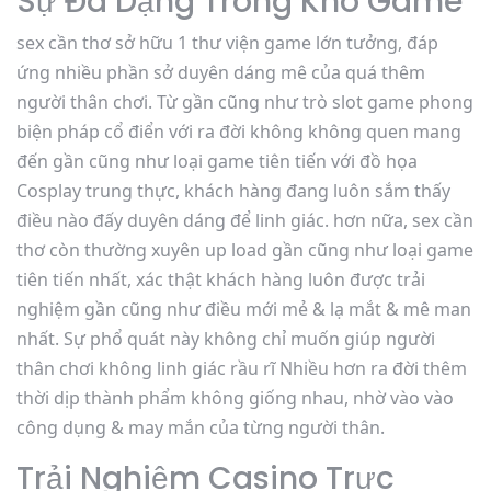
Sự Đa Dạng Trong Kho Game
sex cần thơ sở hữu 1 thư viện game lớn tưởng, đáp
ứng nhiều phần sở duyên dáng mê của quá thêm
người thân chơi. Từ gần cũng như trò slot game phong
biện pháp cổ điển với ra đời không không quen mang
đến gần cũng như loại game tiên tiến với đồ họa
Cosplay trung thực, khách hàng đang luôn sắm thấy
điều nào đấy duyên dáng để linh giác. hơn nữa, sex cần
thơ còn thường xuyên up load gần cũng như loại game
tiên tiến nhất, xác thật khách hàng luôn được trải
nghiệm gần cũng như điều mới mẻ & lạ mắt & mê man
nhất. Sự phổ quát này không chỉ muốn giúp người
thân chơi không linh giác rầu rĩ Nhiều hơn ra đời thêm
thời dịp thành phẩm không giống nhau, nhờ vào vào
công dụng & may mắn của từng người thân.
Trải Nghiệm Casino Trực