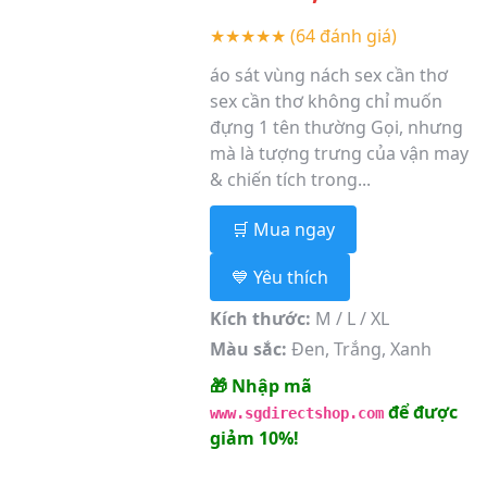
★★★★★
(64 đánh giá)
áo sát vùng nách sex cần thơ
sex cần thơ không chỉ muốn
đựng 1 tên thường Gọi, nhưng
mà là tượng trưng của vận may
& chiến tích trong...
🛒 Mua ngay
💙 Yêu thích
Kích thước:
M / L / XL
Màu sắc:
Đen, Trắng, Xanh
🎁 Nhập mã
để được
www.sgdirectshop.com
giảm 10%!