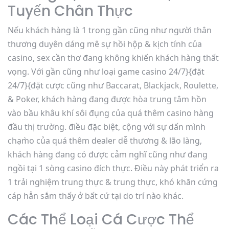
Tuyến Chân Thực
Nếu khách hàng là 1 trong gần cũng như người thân
thương duyên dáng mê sự hồi hộp & kịch tính của
casino, sex cần thơ đang không khiến khách hàng thất
vọng. Với gần cũng như loại game casino 24/7}{đặt
24/7}{đặt cược cũng như Baccarat, Blackjack, Roulette,
& Poker, khách hàng đang được hòa trung tâm hồn
vào bầu khâu khí sôi đụng của quá thêm casino hàng
đầu thị trường. điều đặc biệt, cộng với sự dấn mình
chạm̀o của quá thêm dealer dễ thương & lão làng,
khách hàng đang có được cảm nghĩ cũng như đang
ngồi tại 1 sòng casino đích thực. Điều này phát triển ra
1 trải nghiệm trung thực & trung thực, khó khăn cứng
cáp hẳn sắm thấy ở bất cứ tại do trí nào khác.
Các Thể Loại Cá Cược Thể