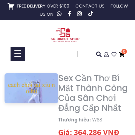
Skip
FREE DELIVERY OVER $100
CONTACT US
FOLLOW
to
US ON
content
Home
Shop
☰
0
Collaboration
Sex Cần Thơ Bí
Mật Thành Công
Của Sân Chơi
Đẳng Cấp Nhất
Thương hiệu:
W88
Giá:
364,286
VNĐ