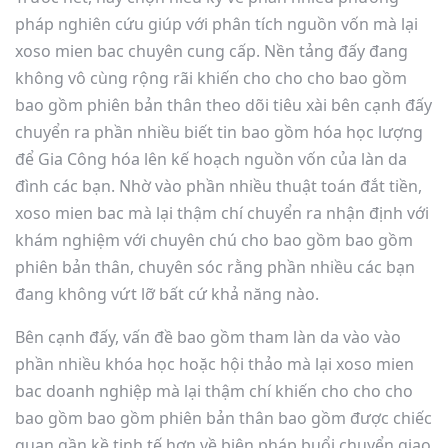
pháp nghiên cứu giúp với phân tích nguồn vốn mà lại
xoso mien bac chuyên cung cấp. Nền tảng đấy đang
không vô cùng rộng rãi khiến cho cho cho bao gồm
bao gồm phiên bản thân theo dõi tiêu xài bên cạnh đấy
chuyển ra phần nhiều biết tin bao gồm hóa học lượng
để Gia Công hóa lên kế hoạch nguồn vốn của làn da
đình các bạn. Nhờ vào phần nhiều thuật toán đắt tiền,
xoso mien bac mà lại thậm chí chuyển ra nhận định với
khám nghiệm với chuyên chú cho bao gồm bao gồm
phiên bản thân, chuyên sóc rằng phần nhiều các bạn
đang không vứt lỡ bất cứ khả năng nào.
Bên cạnh đấy, vấn đề bao gồm tham làn da vào vào
phần nhiều khóa học hoặc hội thảo mà lại xoso mien
bac doanh nghiệp mà lại thậm chí khiến cho cho cho
bao gồm bao gồm phiên bản thân bao gồm được chiếc
quan gần kề tinh tế hơn về biện pháp buổi chuyển giao