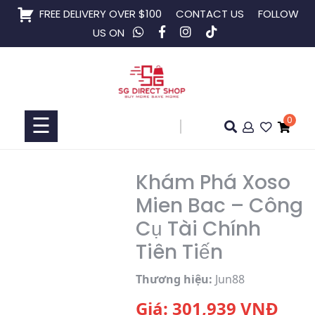
Skip
FREE DELIVERY OVER $100
CONTACT US
FOLLOW
to
US ON
content
Home
Shop
☰
0
Collaboration
Khám Phá Xoso
Mien Bac – Công
Cụ Tài Chính
Tiên Tiến
Thương hiệu:
Jun88
Giá:
301,939
VNĐ