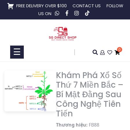
Skip
FREE DELIVERY OVER $100
CONTACT US
FOLLOW
to
US ON
content
Home
Shop
☰
0
Collaboration
Khám Phá Xổ Số
Thứ 7 Miền Bắc –
Bí Mật Đằng Sau
Công Nghệ Tiên
Tiến
Thương hiệu:
FB88