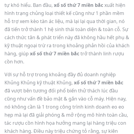
tự khó hiểu. Ban đầu,
xổ số thứ 7 miền bắc
xuất hiện
hình trạng chủng loại thiết kế cũng như 1 phần mềm
hỗ trợ xem kèo tàn ác liệu, mà lại lại qua thời gian, nó
đã tiến trở thành 1 hệ sinh thái toàn diện & toàn cỗ. Sự
cách thức tân & phát triển này đã không hầu hết phụ &
kỹ thuật ngoại trừ ra trong khoảng phản hồi của khách
hàng, giúp
xổ số thứ 7 miền bắc
trở thành linh rượu
cồn hơn.
Với sự hỗ trợ trong khoảng đầy đủ doanh nghiệp
Khủng Khủng kỹ thuật Khủng,
xổ số thứ 7 miền bắc
đã vượt bên tương đối phổ biến thử thách lúc đầu
cũng như vấn đề bảo mật & gắn vào cỗ máy. Hiện nay,
nó không cần là 1 trong công trình kinh doanh eo eo
hẹp mà lại đã giải phóng & mở rộng mô hình toàn cầu,
tác rượu cồn hình họa hưởng mang lại hàng triệu con
khách hàng. Điều này triệu chứng tỏ rằng, sự kiên