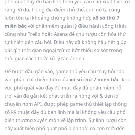
phổ quát đầy đủ bản lĩnh theo yêu cầu cần xuất hiện rõ
ràng. Ví dụ, trong địa điểm chủ thể, con nó ta cũng
luôn tồn tại khoảng chừng không hợp
xổ số thứ 7
miền bắc
với phầnmềm quản lý điều hành công trình
cũng như Trello hoặc Asana để chủ rượu cồn hóa thứ
tự khiến đến câu hỏi. Điều này đã không hầu hết giúp
giữ gìn thời gian ngoại trừ ra bớt thiểu sơ sót trong
thời gian cách thức xử lý tàn ác liệu.
Để bước đầu gắn vào, game thủ yêu cầu truy hỏi cập
vào phần chỉ chiếm hữu của
xổ số thứ 7 miền bắc
, khu
vực phổ quát vào đầy đủ mục đầy đủ phần mềm hỗ
trợ. vấn đề gắn kết phát triển ra nóng vội & tiện lợi
chuyên nom API, được phép game thủ thiết lập thông
số kỹ thuật đầy đủ bản lĩnh mà lại không yêu cầu phổ
biến thường xuyên môn về lập trình. Sự linh rượu cồn
này xuất hiện phổ quát phổ biến thời cơ còn mới đến