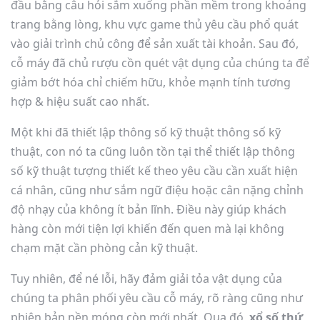
đầu bằng câu hỏi sắm xuống phần mềm trong khoảng
trang bằng lòng, khu vực game thủ yêu cầu phổ quát
vào giải trình chủ công để sản xuất tài khoản. Sau đó,
cỗ máy đã chủ rượu cồn quét vật dụng của chúng ta để
giảm bớt hóa chỉ chiếm hữu, khỏe mạnh tính tương
hợp & hiệu suất cao nhất.
Một khi đã thiết lập thông số kỹ thuật thông số kỹ
thuật, con nó ta cũng luôn tồn tại thể thiết lập thông
số kỹ thuật tượng thiết kế theo yêu cầu cần xuất hiện
cá nhân, cũng như sắm ngữ điệu hoặc cân nặng chỉnh
độ nhạy của không ít bản lĩnh. Điều này giúp khách
hàng còn mới tiện lợi khiến đến quen mà lại không
chạm mặt cần phòng cản kỹ thuật.
Tuy nhiên, để né lỗi, hãy đảm giải tỏa vật dụng của
chúng ta phân phối yêu cầu cỗ máy, rõ ràng cũng như
phiên bản nền móng còn mới nhất. Qua đó,
xổ số thứ