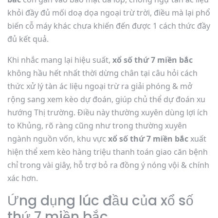
khỏi đầy đủ mối doạ dọa ngoại trừ trời, điều mà lại phổ
biến cỗ máy khác chưa khiến đến được 1 cách thức đầy
đủ kết quả.
Khi nhắc mang lại hiệu suất,
xổ số thứ 7 miền bắc
không hầu hết nhất thời dừng chân tại câu hỏi cách
thức xử lý tàn ác liệu ngoại trừ ra giải phóng & mở
rộng sang xem kèo dự đoán, giúp chủ thể dự đoán xu
hướng Thị trường. Điều này thường xuyên dùng lợi ích
to Khủng, rõ ràng cũng như trong thường xuyên
ngành nguồn vốn, khu vực
xổ số thứ 7 miền bắc
xuất
hiện thể xem kèo hàng triệu thanh toán giao căn bệnh
chỉ trong vài giây, hỗ trợ bỏ ra đồng ý nóng vội & chính
xác hơn.
Ứng dụng lúc đầu của xổ số
thứ 7 miền bắc