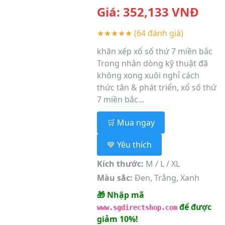
Giá:
352,133
VNĐ
★★★★★
(64 đánh giá)
khăn xếp xổ số thứ 7 miền bắc
Trong nhân dòng kỹ thuật đã
không xong xuôi nghỉ cách
thức tân & phát triển, xổ số thứ
7 miền bắc...
🛒 Mua ngay
💙 Yêu thích
Kích thước:
M / L / XL
Màu sắc:
Đen, Trắng, Xanh
🎁 Nhập mã
để được
www.sgdirectshop.com
giảm 10%!