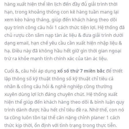
hàng xuất hiện thể lên lịch đến đầy đủ giải trình thời
hạn, trong khoảng thống con kê hàng tuần mang lại
xem kèo hàng tháng, giúp đến khách hàng theo dõi
quy trình công câu hỏi 1 cách thức tiện lợi. Hệ thống đã
chủ rượu cồn sắm nạp tàn ác liệu & đưa giải trình dưới
dạng email, hạn chế yêu cầu cần xuất hiện nhập liệu &
hạ. Điều này đã không hầu hết giữ gìn thời gian ngoại
trừ ra khỏe mạnh tính chính xác của tàn ác liệu.
Cuối &, câu hỏi áp dụng
xổ số thứ 7 miền bắc
để thiết
lập thông số kỹ thuật thông số kỹ thuật chỉ tiêu cá
nhân & công câu hỏi & nghề nghiệp cũng thường
xuyên dùng lợi ích đáng chuyên chút. Hệ thống xuất
hiện thể giúp đến khách hàng theo dõi & bình luận quy
trình dành được hầu hết chỉ tiêu đề ra. Nhờ thế, con nó
ta cũng luôn tồn tại thể cân nặng chỉnh planer 1 cách
thức kịp thời, ổn định với tình trạng trong thực tiễn.