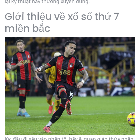
lại kỹ thuật này thường xuyên dùng.
Giới thiệu về xổ số thứ 7
miền bắc
lúc đầu đi sâu vào nhân tố, hãy & quan giáp thừa nhận