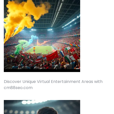
Discover Unique Virtual Entertainment Areas with
cm88seo.com