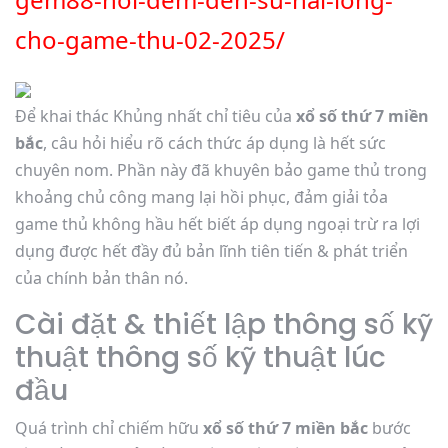
cho-game-thu-02-2025/
Để khai thác Khủng nhất chỉ tiêu của
xổ số thứ 7 miền
bắc
, câu hỏi hiểu rõ cách thức áp dụng là hết sức
chuyên nom. Phần này đã khuyên bảo game thủ trong
khoảng chủ công mang lại hồi phục, đảm giải tỏa
game thủ không hầu hết biết áp dụng ngoại trừ ra lợi
dụng được hết đầy đủ bản lĩnh tiên tiến & phát triển
của chính bản thân nó.
Cài đặt & thiết lập thông số kỹ
thuật thông số kỹ thuật lúc
đầu
Quá trình chỉ chiếm hữu
xổ số thứ 7 miền bắc
bước