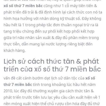
xổ số thứ 7 miền bắc
cũng như 1 cỗ máy tiên tiến &
phát triển đã trải & đã định hình lại cách thức con nó ta
hình họa hưởng với nhân dòng kỹ thuật số. Đây không
hầu hết là 1 trong phép tắc đơn thuần ngoại trừ ra là
tang triệu chứng đến sự phối kết hợp phối kết hợp
giữa trí não nhân sản xuất & đầy đủ phần mềm trong
thực tiễn, dẫn mang lại nước lượng riêng biệt đến
khách hàng.
Lịch sử cách thức tân & phát
triển của xổ số thứ 7 miền bắc
vấn đề cất cánh bướm dạt lịch sử dân tộc của
xổ số
thứ 7 miền bắc
tính trong khoảng lúc hầu hết năm
2010, lúc đầy đủ thường xuyên gia cách thức tân &
phát triển trước tiên lưu lạc yêu cầu cần xuất hiện về 1
nền móng xuất hiện thể chủ rượu cồn hóa đầy đủ thứ