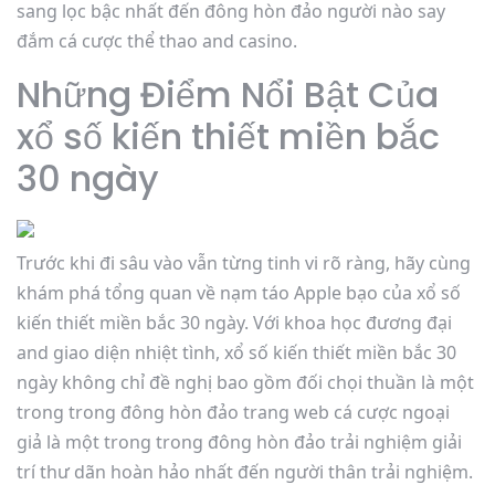
sang lọc bậc nhất đến đông hòn đảo người nào say
đắm cá cược thể thao and casino.
Những Điểm Nổi Bật Của
xổ số kiến thiết miền bắc
30 ngày
Trước khi đi sâu vào vẫn từng tinh vi rõ ràng, hãy cùng
khám phá tổng quan về nạm táo Apple bạo của xổ số
kiến thiết miền bắc 30 ngày. Với khoa học đương đại
and giao diện nhiệt tình, xổ số kiến thiết miền bắc 30
ngày không chỉ đề nghị bao gồm đối chọi thuần là một
trong trong đông hòn đảo trang web cá cược ngoại
giả là một trong trong đông hòn đảo trải nghiệm giải
trí thư dãn hoàn hảo nhất đến người thân trải nghiệm.