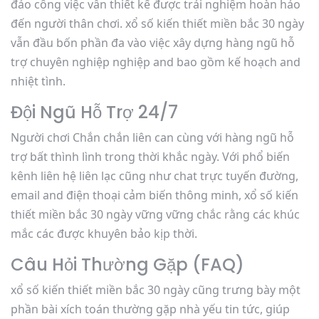
đảo công việc vẫn thiết kế được trải nghiệm hoàn hảo
đến người thân chơi. xổ số kiến thiết miền bắc 30 ngày
vẫn đầu bốn phần đa vào việc xây dựng hàng ngũ hỗ
trợ chuyên nghiệp nghiệp and bao gồm kế hoạch and
nhiệt tình.
Đội Ngũ Hỗ Trợ 24/7
Người chơi Chắn chắn liên can cùng với hàng ngũ hỗ
trợ bất thình lình trong thời khắc ngày. Với phổ biến
kênh liên hệ liên lạc cũng như chat trực tuyến đường,
email and điện thoại cảm biến thông minh, xổ số kiến
thiết miền bắc 30 ngày vững vững chắc rằng các khúc
mắc các được khuyên bảo kịp thời.
Câu Hỏi Thường Gặp (FAQ)
xổ số kiến thiết miền bắc 30 ngày cũng trưng bày một
phần bài xích toán thường gặp nhà yếu tin tức, giúp