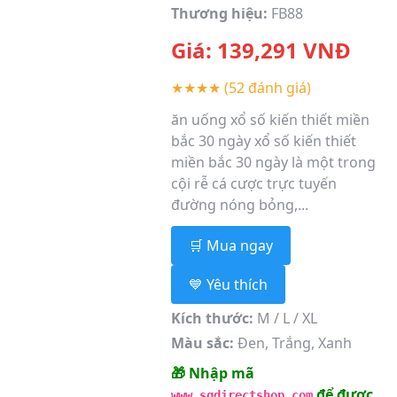
Thương hiệu:
FB88
Giá:
139,291
VNĐ
★★★★
(52 đánh giá)
ăn uống xổ số kiến thiết miền
bắc 30 ngày xổ số kiến thiết
miền bắc 30 ngày là một trong
cội rễ cá cược trực tuyến
đường nóng bỏng,...
🛒 Mua ngay
💙 Yêu thích
Kích thước:
M / L / XL
Màu sắc:
Đen, Trắng, Xanh
🎁 Nhập mã
để được
www.sgdirectshop.com