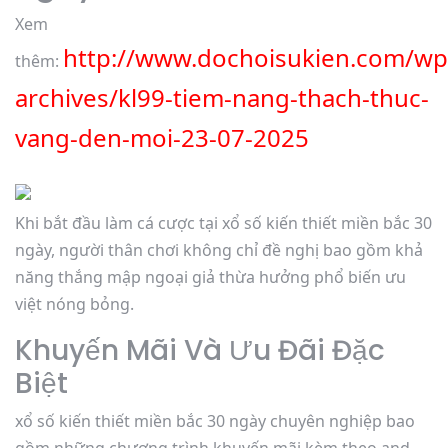
Xem
http://www.dochoisukien.com/wp
thêm:
archives/kl99-tiem-nang-thach-thuc-
vang-den-moi-23-07-2025
Khi bắt đầu làm cá cược tại xổ số kiến thiết miền bắc 30
ngày, người thân chơi không chỉ đề nghị bao gồm khả
năng thắng mập ngoại giả thừa hưởng phổ biến ưu
việt nóng bỏng.
Khuyến Mãi Và Ưu Đãi Đặc
Biệt
xổ số kiến thiết miền bắc 30 ngày chuyên nghiệp bao