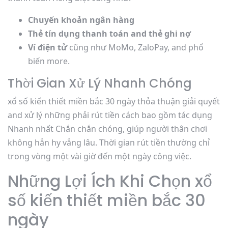
Chuyển khoản ngân hàng
Thẻ tín dụng thanh toán and thẻ ghi nợ
Ví điện tử
cũng như MoMo, ZaloPay, and phổ
biến more.
Thời Gian Xử Lý Nhanh Chóng
xổ số kiến thiết miền bắc 30 ngày thỏa thuận giải quyết
and xử lý những phải rút tiền cách bao gồm tác dụng
Nhanh nhất Chắn chắn chóng, giúp người thân chơi
không hẳn hy vẳng lâu. Thời gian rút tiền thường chỉ
trong vòng một vài giờ đến một ngày công việc.
Những Lợi Ích Khi Chọn xổ
số kiến thiết miền bắc 30
ngày