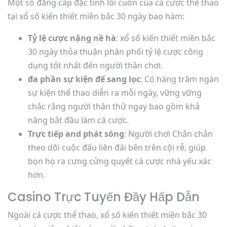
Một số đẳng cấp đặc tính lôi cuốn của cá cược thể thao
tại xổ số kiến thiết miền bắc 30 ngày bao hàm:
Tỷ lệ cược nặng nề hà
: xổ số kiến thiết miền bắc
30 ngày thỏa thuận phân phối tỷ lệ cược công
dụng tốt nhất đến người thân chơi.
đa phần sự kiện để sang lọc
: Có hàng trăm ngàn
sự kiện thể thao diễn ra mỗi ngày, vững vững
chắc rằng người thân thử ngay bao gồm khả
năng bắt đầu làm cá cược.
Trực tiếp and phát sóng
: Người chơi Chắn chắn
theo dõi cuộc đấu liên đái bên trên cội rễ, giúp
bọn họ ra cưng cửng quyết cá cược nhà yếu xác
hơn.
Casino Trực Tuyến Đầy Hấp Dẫn
Ngoài cá cược thể thao, xổ số kiến thiết miền bắc 30