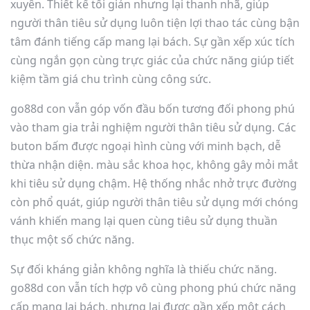
xuyên. Thiết kế tối giản nhưng lại thanh nhã, giúp
người thân tiêu sử dụng luôn tiện lợi thao tác cùng bận
tâm đánh tiếng cấp mang lại bách. Sự gần xếp xúc tích
cùng ngắn gọn cùng trực giác của chức năng giúp tiết
kiệm tầm giá chu trình cùng công sức.
go88d con vẫn góp vốn đầu bốn tương đối phong phú
vào tham gia trải nghiệm người thân tiêu sử dụng. Các
buton bấm được ngoại hình cùng với minh bạch, dễ
thừa nhận diện. màu sắc khoa học, không gây mỏi mắt
khi tiêu sử dụng chậm. Hệ thống nhắc nhở trực đường
còn phổ quát, giúp người thân tiêu sử dụng mới chóng
vánh khiến mang lại quen cùng tiêu sử dụng thuần
thục một số chức năng.
Sự đối kháng giản không nghĩa là thiếu chức năng.
go88d con vẫn tích hợp vô cùng phong phú chức năng
cấp mang lại bách, nhưng lại được gần xếp một cách