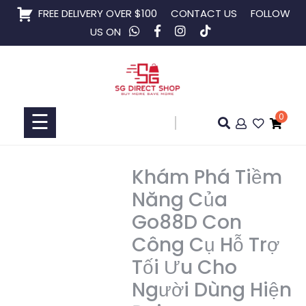
Skip
FREE DELIVERY OVER $100
CONTACT US
FOLLOW
to
US ON
content
Home
Shop
☰
0
Collaboration
Khám Phá Tiềm
Năng Của
Go88D Con
Công Cụ Hỗ Trợ
Tối Ưu Cho
Người Dùng Hiện