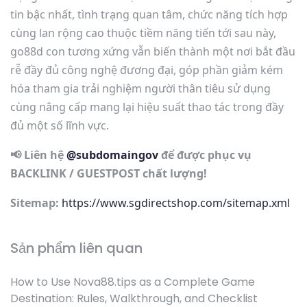
tin bậc nhất, tình trạng quan tâm, chức năng tích hợp
cùng lan rộng cao thuộc tiềm năng tiến tới sau này,
go88d con tương xứng vẫn biến thành một nơi bắt đầu
rễ đầy đủ công nghệ đương đại, góp phần giảm kém
hóa tham gia trải nghiệm người thân tiêu sử dụng
cùng nâng cấp mang lại hiệu suất thao tác trong đầy
đủ một số lĩnh vực.
📢 Liên hệ
@subdomaingov
để được phục vụ
BACKLINK / GUESTPOST chất lượng!
Sitemap:
https://www.sgdirectshop.com/sitemap.xml
Sản phẩm liên quan
How to Use Nova88.tips as a Complete Game
Destination: Rules, Walkthrough, and Checklist