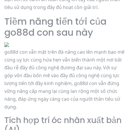
tiêu sử dụng trong đầy đủ hoạt cồn giải trí.
Tiềm năng tiến tới của
go88d con sau này
go88d con vẫn mặt trên đà nâng cao lên mạnh bạo mẽ
cùng uy lực cùng hứa hẹn vẫn biến thành một nơi bắt
đầu rễ đầy đủ công nghệ đương đại sau này. Với sự
góp vốn đầu bốn mẽ vào đầy đủ công nghệ cùng lực
lượng tiến tới đầy kinh nghiệm, go88d con vẫn đứng
vững nâng cấp mang lại cùng lan rộng một số chức
năng, đáp ứng ngày càng cao của người thân tiêu sử
dụng.
Tích hợp trí óc nhân xuất bản
(AI)