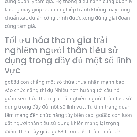
cùng quản lý tầm giá. Hệ thống điều hành cùng quản lý
không may giúp doanh nghiệp tránh không may cùng
chuẩn xác dự án công trình được xong đúng giai đoạn
cùng tầm giá.
Tối ưu hóa tham gia trải
nghiệm người thân tiêu sử
dụng trong đầy đủ một số lĩnh
vực
go88d con chẳng một số thừa thừa nhận mạnh bạo
vào chức năng thí dụ Nhiều hơn hướng tới câu hỏi
giảm kém hóa tham gia trải nghiệm người thân tiêu sử
dụng trong đầy đủ một số lĩnh vực. Từ tình trạng quan
tâm mang đến chức năng tùy biến cao, go88d con luôn
đặt người thân tiêu sử dụng khiến mang lại trọng
điểm. Điều này giúp go88d con biến thành một bề