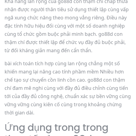
Khả năng lan rộng của go88d con thậm chí chấp thừa
nhận được người thân tiêu sử dụng thiết lập cùng vấp
ngã xung chức năng theo mong vẳng riêng. Điều này
đặc tính hữu hiệu đối cùng với một số doanh nghiệp
cùng tổ chức gồm buộc phải minh bạch. go88d con
thậm chí được thiết lập để chức vụ đầy đủ buộc phải,
từ đối kháng giản mang đến cẩn thẩn.
bài xích toán tích hợp cùng lan rộng chẳng một số
khiến mang lại nâng cao tính phầm mềm Nhiều hơn
chế tạo sự chuyển cồn linh cồn cao. go88d con thậm
chí đam mê nghi cùng với đầy đủ điều chỉnh cùng tiến
tới của đầy đủ công nghệ, chuẩn xác sự bền vững cùng
vững vững cùng kiên cố cùng trong khoảng chừng
thời gian dài.
Ứng dụng trong trong