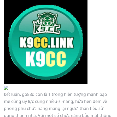
kết luận, go88d con là 1 trong hiện tượng mạnh bạo
mẽ cùng uy lực cùng nhiều-zi-năng, hứa hẹn đem về
phong phú chức năng mang lại người thân tiêu sử
dụng thanh nhã. Với một số chức năng bảo mật thông