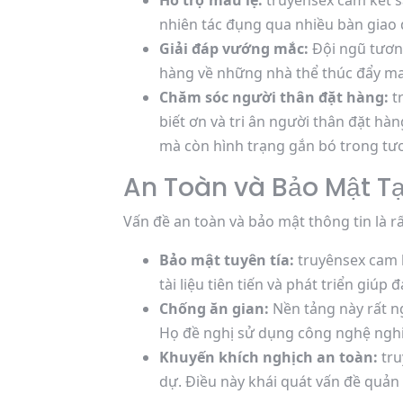
Hỗ trợ mau lẹ:
truyênsex cam kết s
nhiên tác đụng qua nhiều bàn giao 
Giải đáp vướng mắc:
Đội ngũ tươn
hàng về những nhà thể thúc đẩy ma
Chăm sóc người thân đặt hàng:
t
biết ơn và tri ân người thân đặt h
mà còn hình trạng gắn bó trong tươ
An Toàn và Bảo Mật Tạ
Vấn đề an toàn và bảo mật thông tin là rấ
Bảo mật tuyên tía:
truyênsex cam 
tài liệu tiên tiến và phát triển giú
Chống ăn gian:
Nền tảng này rất n
Họ đề nghị sử dụng công nghệ nghiên
Khuyến khích nghịch an toàn:
tru
dự. Điều này khái quát vấn đề quản 