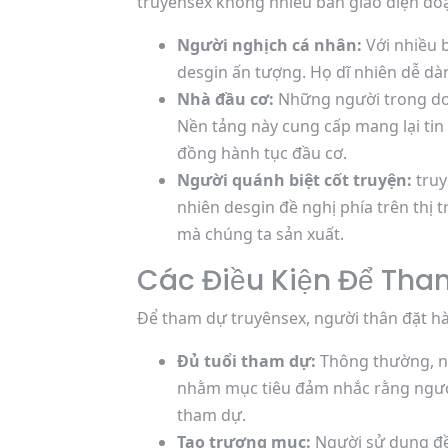
truyênsex không nhiều bàn giao diện đo
Người nghịch cá nhân:
Với nhiều b
desgin ấn tượng. Họ dĩ nhiên dễ d
Nhà đầu cơ:
Những người trong dom
Nền tảng này cung cấp mang lại ti
đồng hành tục đầu cơ.
Người quánh biệt cốt truyện:
truy
nhiên desgin đề nghị phía trên thị
mà chúng ta sản xuất.
Các Điều Kiện Để Tha
Để tham dự truyênsex, người thân đặt hà
Đủ tuổi tham dự:
Thông thường, ng
nhằm mục tiêu đảm nhắc rằng người
tham dự.
Tạo trương mục:
Người sử dụng đề 