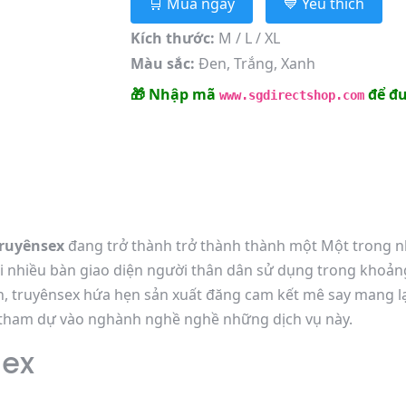
🛒 Mua ngay
💙 Yêu thích
Kích thước:
M / L / XL
Màu sắc:
Đen, Trắng, Xanh
🎁 Nhập mã
để đư
www.sgdirectshop.com
ruyênsex
đang trở thành trở thành thành một Một trong nh
i nhiều bàn giao diện người thân dân sử dụng trong khoảng
nh, truyênsex hứa hẹn sản xuất đăng cam kết mê say mang 
 tham dự vào nghành nghề nghề những dịch vụ này.
sex