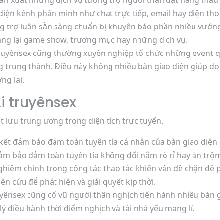
ản xuất những dịch vụ tương trợ người thân đặt hàng mau l
diện kênh phân minh như chat trực tiếp, email hay điện tho
g trợ luôn sẵn sàng chuẩn bị khuyên bảo phần nhiều vướn
ng lại game show, trương mục hay những dịch vụ.
ruyênsex cũng thường xuyên nghiệp tổ chức những event q
àng trung thành. Điều này không nhiều bàn giao diện giúp d
ng lai.
i truyênsex
t lưu trung ương trong diện tích trực tuyến.
kết đảm bảo đảm toàn tuyên tía cá nhân của bàn giao diệ
p đảm bảo đảm toàn tuyên tía không đổi nắm rò rỉ hay ăn trộ
ghiêm chỉnh trong công tác thao tác khiến vấn đề chặn đề 
 cứu để phát hiện và giải quyết kịp thời.
yênsex cũng cổ vũ người thân nghịch tiến hành nhiều bàn g
lý điều hành thời điểm nghịch và tài nhà yếu mang lí.