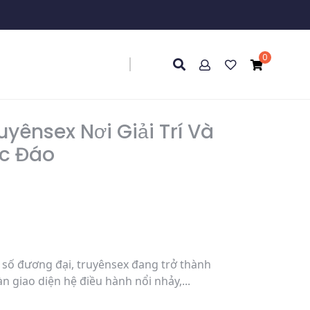
0
yênsex Nơi Giải Trí Và
ộc Đáo
 số đương đại, truyênsex đang trở thành
 giao diện hệ điều hành nổi nhảy,...