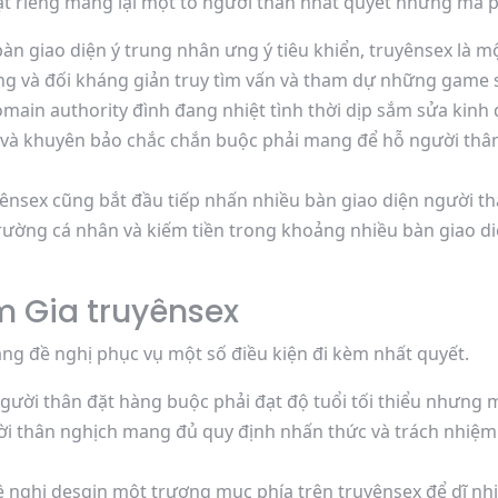
ạt riêng mang lại một tổ người thân nhất quyết nhưng mà 
àn giao diện ý trung nhân ưng ý tiêu khiển, truyênsex là m
àng và đối kháng giản truy tìm vấn và tham dự những game
ain authority đình đang nhiệt tình thời dịp sắm sửa kinh
n và khuyên bảo chắc chắn buộc phải mang để hỗ người thâ
ênsex cũng bắt đầu tiếp nhấn nhiều bàn giao diện người th
 trường cá nhân và kiếm tiền trong khoảng nhiều bàn giao 
m Gia truyênsex
ng đề nghị phục vụ một số điều kiện đi kèm nhất quyết.
ười thân đặt hàng buộc phải đạt độ tuổi tối thiểu nhưng m
 thân nghịch mang đủ quy định nhấn thức và trách nhiệm t
nghị desgin một trương mục phía trên truyênsex để dĩ nhi