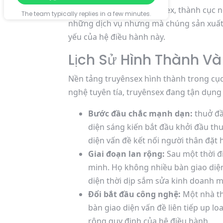
Khi nhắc mang lại truyênsex, thành cục
The team typically replies in a few minutes.
những dịch vụ nhưng mà chúng sản xuất.
yếu của hệ điều hành này.
Lịch Sử Hình Thành Và
Nền tảng truyênsex hình thành trong cục 
nghệ tuyên tía, truyênsex đang tận dụn
Bước đầu chắc mạnh dạn:
thuở đầ
diện sáng kiến bắt đầu khởi đầu t
diện vấn đề kết nối người thân đặt
Giai đoạn lan rộng:
Sau một thời đ
minh. Họ không nhiều bàn giao diện
diện thời dịp sắm sửa kinh doanh m
Đổi bắt đầu công nghệ:
Một nhà th
bàn giao diện vấn đề liên tiếp up l
rộng quy định của hệ điều hành.