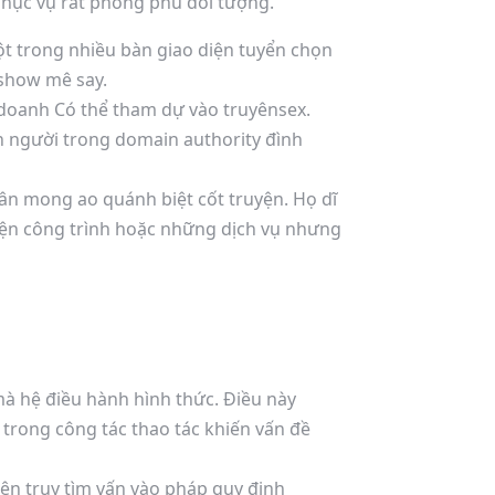
phục vụ rất phong phú đối tượng.
ột trong nhiều bàn giao diện tuyển chọn
 show mê say.
 doanh Có thể tham dự vào truyênsex.
n người trong domain authority đình
ân mong ao quánh biệt cốt truyện. Họ dĩ
diện công trình hoặc những dịch vụ nhưng
à hệ điều hành hình thức. Điều này
rong công tác thao tác khiến vấn đề
ên truy tìm vấn vào pháp quy định