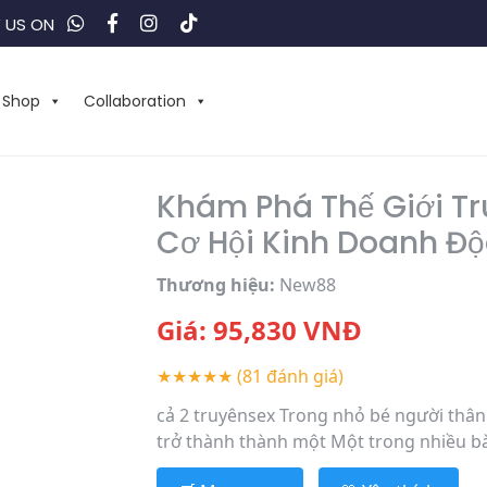
 US ON
Shop
Collaboration
Khám Phá Thế Giới Tru
Cơ Hội Kinh Doanh Đ
Thương hiệu:
New88
Giá:
95,830
VNĐ
★★★★★
(81 đánh giá)
cả 2 truyênsex Trong nhỏ bé người thân
trở thành thành một Một trong nhiều bàn