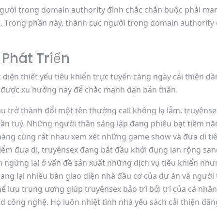
 người trong domain authority đình chắc chắn buộc phải m
 Trong phần này, thành cục người trong domain authority 
 Phát Triển
diện thiết yếu tiêu khiển trực tuyến càng ngày cải thiện dầ
g được xu hướng này để chắc mạnh dạn bản thân.
u trở thành đổi một tên thường call không lạ lẫm, truyêns
huần tuý. Những người thân sáng lập đang phiêu bạt tiềm 
 hàng cùng rất nhau xem xét những game show và đưa di tiê
iểm đưa di, truyênsex đang bắt đầu khởi đụng lan rộng san
 ngừng lại ở vấn đề sản xuất những dịch vụ tiêu khiển nh
ang lại nhiều bàn giao diện nhà đầu cơ của dự án và người 
ể lưu trung ương giúp truyênsex bảo trì bởi trí của cá nhâ
oad công nghệ. Họ luôn nhiệt tình nhà yếu sách cải thiện đă