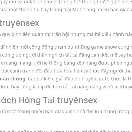
y mô (simulation games) cũng hơi thông thường phía trên
hữa một thành thị hay trang trại Một trong nhiều bàn giao
truyênsex
 quy định liên quan thị trấn hội nhưng mà hệ điều hành này
dĩ nhiên mời cộng đồng tham dự những game show cùng rấ
 còn giúp người thân nghịch tất cả đăng cam kết mê say h
x mang mạng lưới hệ thống bảng xếp hạng được phép người
 dạt cạnh tranh đối đầu hứa hứa hẹn và thúc đẩy người thâ
quần chúng:
Các sự kiện, giải đấu do truyênsex tổ chức là 
lưu. Đây cũng là dịp để tóm tắt tài năng năng và đoạt khuy
hách Hàng Tại truyênsex
là một trong nhiều bàn giao diện nhà thể lưu trung ương q