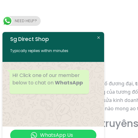
NEED HELP?
Sg Direct Shop
Typically replies within minutes
cả 2
truyênsex
Hi! Click one of our member
below to chat on
WhatsApp
Trong nhỏ bé người thân số đương đại,
t
nhảy, hấp dẫn sự tập trung của tương đố
tiêu khiển và thời dịp sắm sửa kinh doa
nhiều bàn giao diện người nào mong ao
Tìm Hiểu Về truyên
WhatsApp Us