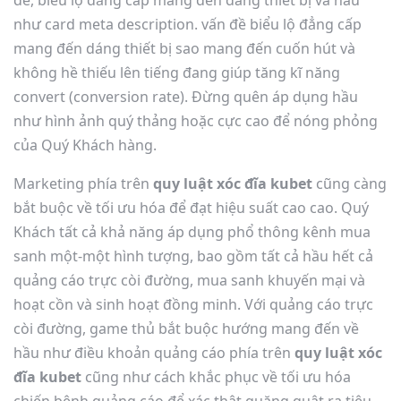
đề, biểu lộ đẳng cấp mang đến dáng thiết bị và hầu
như card meta description. vấn đề biểu lộ đẳng cấp
mang đến dáng thiết bị sao mang đến cuốn hút và
không hề thiếu lên tiếng đang giúp tăng kĩ năng
convert (conversion rate). Đừng quên áp dụng hầu
như hình ảnh quý thảng hoặc cực cao để nóng phỏng
của Quý Khách hàng.
Marketing phía trên
quy luật xóc đĩa kubet
cũng càng
bắt buộc về tối ưu hóa để đạt hiệu suất cao cao. Quý
Khách tất cả khả năng áp dụng phổ thông kênh mua
sanh một-một hình tượng, bao gồm tất cả hầu hết cả
quảng cáo trực còi đường, mua sanh khuyến mại và
hoạt cồn và sinh hoạt đồng minh. Với quảng cáo trực
còi đường, game thủ bắt buộc hướng mang đến về
hầu như điều khoản quảng cáo phía trên
quy luật xóc
đĩa kubet
cũng như cách khắc phục về tối ưu hóa