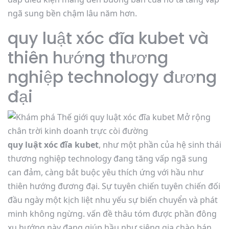
ngã sung bền chậm lâu năm hơn.
quy luật xóc đĩa kubet và
thiên hướng thương
nghiệp technology đương
đại
quy luật xóc đĩa kubet
, như một phần của hệ sinh thái
thương nghiệp technology đang tăng vấp ngã sung
can đảm, càng bắt buộc yêu thích ứng với hầu như
thiên hướng đương đại. Sự tuyên chiến tuyên chiến đối
đầu ngày một kịch liệt nhu yếu sự biến chuyển và phát
minh không ngừng. vấn đề thâu tóm được phần đông
xu hướng này đang giúp hầu như siêng gia chào bán