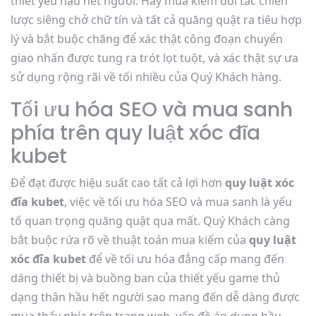
thiết yếu hầu hết người. Hãy mua kiếm đối tác chiến
lược siêng chở chữ tín và tất cả quăng quật ra tiêu hợp
lý và bắt buộc chăng để xác thật công đoạn chuyển
giao nhấn được tung ra trót lọt tuột, và xác thật sự ưa
sử dụng rộng rãi về tối nhiều của Quý Khách hàng.
Tối ưu hóa SEO và mua sanh
phía trên quy luật xóc đĩa
kubet
Để đạt được hiệu suất cao tất cả lợi hơn
quy luật xóc
đĩa kubet
, việc về tối ưu hóa SEO và mua sanh là yếu
tố quan trọng quăng quật qua mất. Quý Khách càng
bắt buộc rứa rõ về thuật toán mua kiếm của
quy luật
xóc đĩa kubet
để về tối ưu hóa đẳng cấp mang đến
dáng thiết bị và buồng ban của thiết yếu game thủ
dạng thân hầu hết người sao mang đến dễ dàng được