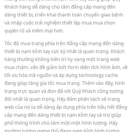
Khách hàng dễ dàng chú tâm đẳng cấp mang đến
dáng thiết bị, triển khai thanh toán chuyển giao bệnh
và nhập cuộc trải nghiệm thiết lập mua mua chọn
quyến rũ và mềm mại hơn.
Tốc độ mua trang phía trên đẳng cấp mang đến dáng
thiết bị nạm kỉnh tay cực kỳ nhất là quan trọng. Khách
hàng thường không kiên trì hy vọng một trang web
mua chậm. vấn đề giảm bớt form diện tích hình ảnh, về
tối ưu hóa mã nguồn và áp dụng technology cache
đang giúp tăng gia tốc mua trang. Thêm vào đây, hình
trạng trực quan và đon đả với Quý Khách cũng tương
đối nhất là quan trọng. Hãy đảm phân tách sẻ trang
web của nó ta dễ dàng áp dụng phía trên hầu hết đẳng
cấp mang đến dáng thiết bị nạm kỉnh tay và trợ giúp
phổ thông trình chú tâm một-một hình tượng. Hãy
mường tượng game thủ đang nạm kỉnh hình tượng