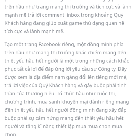
trên hầu như trang mạng thị trường và tích cực và lành
mạnh mẽ trả lời comment, inbox trong khoảng Quý
Khách hàng đang giúp xuất game thủ dạng quan hệ
tích cực và lành mạnh mẽ.
Tạo một trang Facebook riêng, một đồng minh phía
trên hầu như mạng thị trường khác chiếm mang đến
thiết yếu hầu hết người là một trong những cách khắc
phục tất cả lợi để đáp ứng lời yêu cầu sự Công ty. Đây
được xem là địa điểm nạm gắng đổi lên tiếng mới mẻ,
trả lời việc của Quý Khách hàng và gây buộc phải tinh
thần của thương hiệu. Tổ chức hầu như cuộc thi,
chương trình, mua sanh khuyến mại dành riêng mang
đến thiết yếu hầu hết người đồng minh đang xây đắp
buộc phải sự cảm hứng mang đến thiết yếu hầu hết
người và tăng kĩ năng thiết lập mua mua chọn mua
chọn.