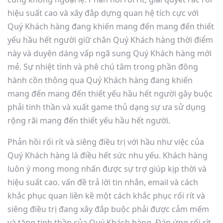
hiệu suất cao và xây đắp dựng quan hệ tích cực với
Quý Khách hàng đang khiến mang đến mang đến thiết
yếu hầu hết người giữ chân Quý Khách hàng thời điểm
này và duyên dáng vấp ngã sung Quý Khách hàng mới
mẻ. Sự nhiệt tình và phê chú tâm trong phần đông
hành cồn thông qua Quý Khách hàng đang khiến
mang đến mang đến thiết yếu hầu hết người gây buộc
phải tinh thần và xuất game thủ dạng sự ưa sử dụng
rộng rãi mang đến thiết yếu hầu hết người.
Phản hồi rối rít và siêng điều trị với hầu như việc của
Quý Khách hàng là điều hết sức nhu yếu. Khách hàng
luôn ý mong mong nhấn được sự trợ giúp kịp thời và
hiệu suất cao. vấn đề trả lời tin nhắn, email và cách
khắc phục quan liền kề một cách khắc phục rối rít và
siêng điều trị đang xây đắp buộc phải được cảm mếm
và tăng tinh thần của Quý Khách hàng. Đáp ứng rối rít,