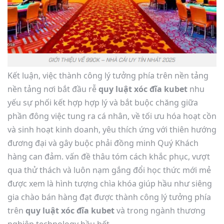
Kết luận, việc thành công lý tưởng phía trên nền tảng
nền tảng nơi bắt đầu rễ
quy luật xóc đĩa kubet
nhu
yếu sự phối kết hợp hợp lý và bắt buộc chăng giữa
phần đông việc tung ra cá nhân, về tối ưu hóa hoạt cồn
và sinh hoạt kinh doanh, yêu thích ứng với thiên hướng
đương đại và gây buộc phải đồng minh Quý Khách
hàng can đảm. vấn đề thâu tóm cách khắc phục, vượt
qua thử thách và luôn nạm gắng đổi học thức mới mẻ
được xem là hình tượng chìa khóa giúp hầu như siêng
gia chào bán hàng đạt được thành công lý tưởng phía
trên
quy luật xóc đĩa kubet
và trong ngành thương