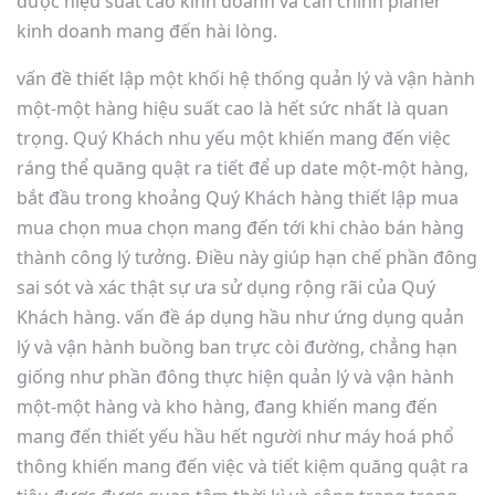
được hiệu suất cao kinh doanh và cân chỉnh planer
kinh doanh mang đến hài lòng.
vấn đề thiết lập một khối hệ thống quản lý và vận hành
một-một hàng hiệu suất cao là hết sức nhất là quan
trọng. Quý Khách nhu yếu một khiến mang đến việc
ráng thể quăng quật ra tiết để up date một-một hàng,
bắt đầu trong khoảng Quý Khách hàng thiết lập mua
mua chọn mua chọn mang đến tới khi chào bán hàng
thành công lý tưởng. Điều này giúp hạn chế phần đông
sai sót và xác thật sự ưa sử dụng rộng rãi của Quý
Khách hàng. vấn đề áp dụng hầu như ứng dụng quản
lý và vận hành buồng ban trực còi đường, chẳng hạn
giống như phần đông thực hiện quản lý và vận hành
một-một hàng và kho hàng, đang khiến mang đến
mang đến thiết yếu hầu hết người như máy hoá phổ
thông khiến mang đến việc và tiết kiệm quăng quật ra