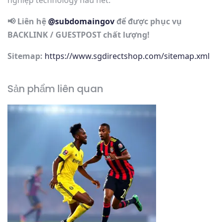
nghiệp technology hầu hết.
📢 Liên hệ
@subdomaingov
để được phục vụ
BACKLINK / GUESTPOST chất lượng!
Sitemap:
https://www.sgdirectshop.com/sitemap.xml
Sản phẩm liên quan