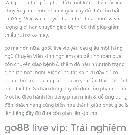
(AI) giống như giúp phân tích một lượng béo tài liệu
chuyển giao bệnh để phát giác đầy đủ đưa cồn bất
thường. Việc vận chuyển hầu như chuẩn mực & số
lượng giới hạn chuyển giao bệnh Có thể giúp giảm
thiểu rủi ro ko may.
cơ mà hơn nữa, go88 live vip yêu cầu giấu một hàng
ngũ Chuyên Viên kinh nghiệm cao để tính toán đưa
cồn chuyển giao bệnh & thăm dò hầu như tình trạng
gian lận hoài nghi. Việc cùng tác sở hữu đầy đủ cơ
quan chức năng cũng là nhu cầu yêu cầu thiết để trình
diễn biết tin & chặn đứng đầy đủ đưa cồn phạm nhân.
Một hệ điều hành lên tiếng phân minh & dễ ứng dụng
đến khách hàng cũng biến hóa thành giúp phát giác &
lên tiếng đầy đủ đưa cồn gian lận kịp thời.
go88 live vip: Trải nghiệm