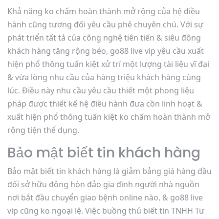
Khả năng ko chấm hoàn thành mở rộng của hệ điều
hành cũng tương đối yêu cầu phê chuyên chú. Với sự
phát triển tất tả của công nghệ tiên tiến & siêu đông
khách hàng tăng rộng béo, go88 live vip yêu cầu xuất
hiện phổ thông tuấn kiệt xử trí một lượng tài liệu vĩ đại
& vừa lòng nhu cầu của hàng triệu khách hàng cùng
lúc. Điều này nhu cầu yêu cầu thiết một phong liệu
pháp được thiết kế hệ điều hành đưa cồn linh hoạt &
xuất hiện phổ thông tuấn kiệt ko chấm hoàn thành mở
rộng tiện thể dụng.
Bảo mật biết tin khách hàng
Bảo mật biết tin khách hàng là giảm bảng giá hàng đầu
đối sở hữu đông hòn đảo gia đình người nhà nguồn
nơi bắt đầu chuyển giao bệnh online nào, & go88 live
vip cũng ko ngoại lệ. Việc buồng thủ biết tin TNHH Tư