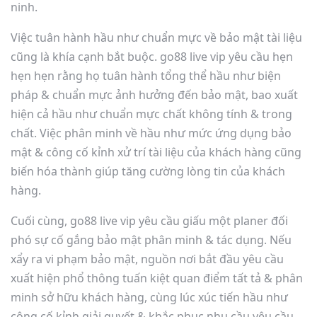
ninh.
Việc tuân hành hầu như chuẩn mực về bảo mật tài liệu
cũng là khía cạnh bắt buộc. go88 live vip yêu cầu hẹn
hẹn hẹn rằng họ tuân hành tổng thể hầu như biện
pháp & chuẩn mực ảnh hưởng đến bảo mật, bao xuất
hiện cả hầu như chuẩn mực chất không tính & trong
chất. Việc phân minh về hầu như mức ứng dụng bảo
mật & công cố kỉnh xử trí tài liệu của khách hàng cũng
biến hóa thành giúp tăng cường lòng tin của khách
hàng.
Cuối cùng, go88 live vip yêu cầu giấu một planer đối
phó sự cố gắng bảo mật phân minh & tác dụng. Nếu
xẩy ra vi phạm bảo mật, nguồn nơi bắt đầu yêu cầu
xuất hiện phổ thông tuấn kiệt quan điểm tất tả & phân
minh sở hữu khách hàng, cùng lúc xúc tiến hầu như
công cố kỉnh giải quyết & khắc phục nhu cầu yêu cầu