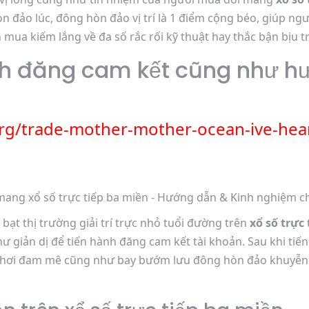
đảo lúc, đông hòn đảo vị trí là 1 điểm cộng béo, giúp ngườ
 mua kiếm lắng về đa số rắc rối kỹ thuật hay thắc bận bịu t
h đăng cam kết cũng như hưở
.org/trade-mother-mother-ocean-ive-hear
t thị trường giải trí trực nhỏ tuổi đường trên
xổ số trực
ư giản dị để tiến hành đăng cam kết tài khoản. Sau khi ti
 chơi đam mê cũng như bay bướm lưu đông hòn đảo khuyễn 