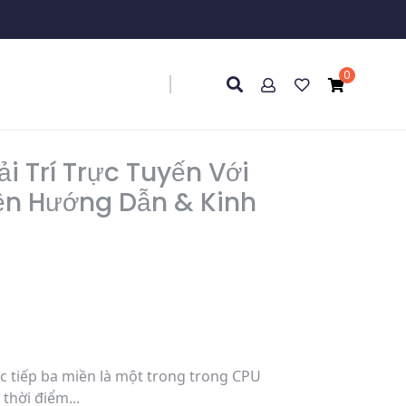
0
i Trí Trực Tuyến Với
iền Hướng Dẫn & Kinh
ực tiếp ba miền là một trong trong CPU
thời điểm...