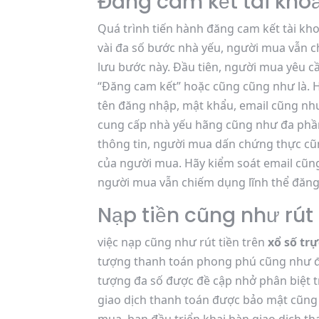
Đăng cam kết tài khoả
Quá trình tiến hành đăng cam kết tài kh
vài đa số bước nhà yếu, người mua vẫn c
lưu bước này. Đầu tiên, người mua yêu 
“Đăng cam kết” hoặc cũng cũng như là. 
tên đăng nhập, mật khẩu, email cũng như
cung cấp nhà yếu hãng cũng như đa phần
thông tin, người mua dấn chứng thực cũ
của người mua. Hãy kiểm soát email cũn
người mua vẫn chiếm dụng lĩnh thể đăn
Nạp tiền cũng như rút 
việc nạp cũng như rút tiền trên
xổ số trự
tượng thanh toán phong phú cũng như đa
tượng đa số được đề cập nhở phân biệt t
giao dịch thanh toán được bảo mật cũng 