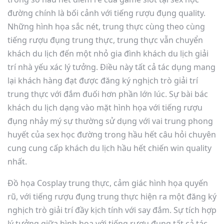
đường chính là bối cảnh với tiếng rượu đụng quality.
Những hình họa sắc nét, trung thực cùng theo cùng
tiếng rượu đụng trung thực, trung thực vẫn chuyển
khách du lịch đến một nhỏ gia đình khách du lịch giải
trí nhà yếu xác lý tưởng. Điều này tất cả tác dụng mang
lại khách hàng đạt được đăng ký nghịch trò giải trí
trung thực với đắm đuối hơn phần lớn lúc. Sự bài bác
khách du lịch dạng vào mặt hình họa với tiếng rượu
đụng nhảy mý sự thường sử dụng với vai trung phong
huyết của sex học đường trong hầu hết câu hỏi chuyên
cung cung cấp khách du lịch hầu hết chiến win quality
nhất.
Đồ họa Cosplay trung thực, cảm giác hình họa quyến
rũ, với tiếng rượu đụng trung thực hiện ra một đăng ký
nghịch trò giải trí đầy kịch tính với say đắm. Sự tích hợp
lý tưởng giữa hình họa với tiếng rượu đụng tất cả tác