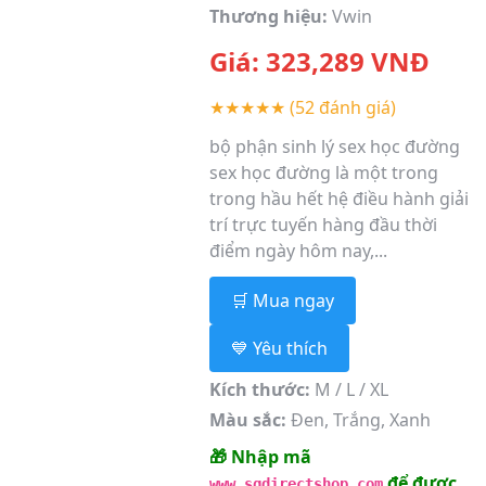
Thương hiệu:
Vwin
Giá:
323,289
VNĐ
★★★★★
(52 đánh giá)
bộ phận sinh lý sex học đường
sex học đường là một trong
trong hầu hết hệ điều hành giải
trí trực tuyến hàng đầu thời
điểm ngày hôm nay,...
🛒 Mua ngay
💙 Yêu thích
Kích thước:
M / L / XL
Màu sắc:
Đen, Trắng, Xanh
🎁 Nhập mã
để được
www.sgdirectshop.com