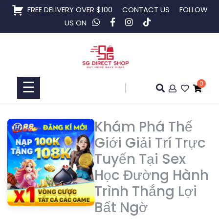
Skip
FREE DELIVERY OVER $100
CONTACT US
FOLLOW
to
US ON
content
Home
Shop
☰
0
Collaboration
Khám Phá Thế
Giới Giải Trí Trực
Tuyến Tại Sex
Học Đường Hành
Trình Thắng Lợi
Bất Ngờ