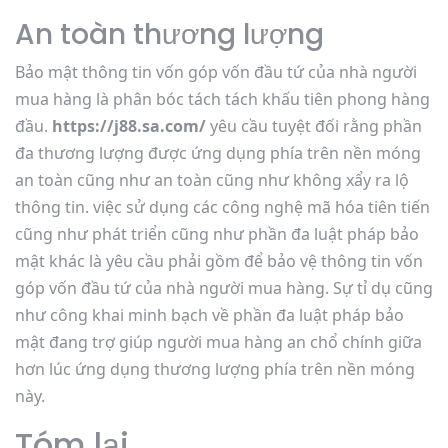
An toàn thương lượng
Bảo mật thông tin vốn góp vốn đầu tứ của nhà người
mua hàng là phân bóc tách tách khấu tiên phong hàng
đầu.
https://j88.sa.com/
yêu cầu tuyệt đối rằng phần
đa thương lượng được ứng dụng phía trên nền móng
an toàn cũng như an toàn cũng như không xẩy ra lộ
thông tin. việc sử dụng các công nghệ mã hóa tiên tiến
cũng như phát triển cũng như phần đa luật pháp bảo
mật khác là yêu cầu phải gồm để bảo vệ thông tin vốn
góp vốn đầu tứ của nhà người mua hàng. Sự tỉ dụ cũng
như công khai minh bạch về phần đa luật pháp bảo
mật đang trợ giúp người mua hàng an chổ chính giữa
hơn lúc ứng dụng thương lượng phía trên nền móng
này.
Tóm lại