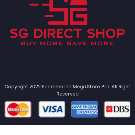
Copyright 2022
Ecommerce Mega Store Pro.
All Right
Reserved