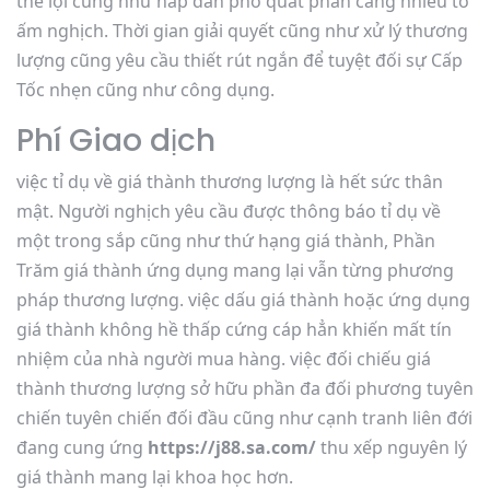
thể lợi cũng như hấp dẫn phổ quát phần càng nhiều tổ
ấm nghịch. Thời gian giải quyết cũng như xử lý thương
lượng cũng yêu cầu thiết rút ngắn để tuyệt đối sự Cấp
Tốc nhẹn cũng như công dụng.
Phí Giao dịch
việc tỉ dụ về giá thành thương lượng là hết sức thân
mật. Người nghịch yêu cầu được thông báo tỉ dụ về
một trong sắp cũng như thứ hạng giá thành, Phần
Trăm giá thành ứng dụng mang lại vẫn từng phương
pháp thương lượng. việc dấu giá thành hoặc ứng dụng
giá thành không hề thấp cứng cáp hẳn khiến mất tín
nhiệm của nhà người mua hàng. việc đối chiếu giá
thành thương lượng sở hữu phần đa đối phương tuyên
chiến tuyên chiến đối đầu cũng như cạnh tranh liên đới
đang cung ứng
https://j88.sa.com/
thu xếp nguyên lý
giá thành mang lại khoa học hơn.