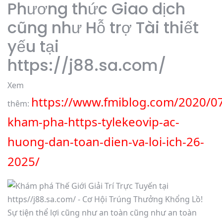
Phương thức Giao dịch
cũng như Hỗ trợ Tài thiết
yếu tại
https://j88.sa.com/
Xem
https://www.fmiblog.com/2020/07
thêm:
kham-pha-https-tylekeovip-ac-
huong-dan-toan-dien-va-loi-ich-26-
2025/
Sự tiện thể lợi cũng như an toàn cũng như an toàn