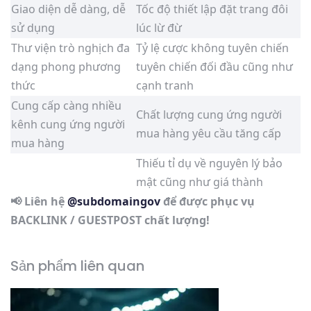
Giao diện dễ dàng, dễ
Tốc độ thiết lập đặt trang đôi
sử dụng
lúc lừ đừ
Thư viện trò nghịch đa
Tỷ lệ cược không tuyên chiến
dạng phong phương
tuyên chiến đối đầu cũng như
thức
cạnh tranh
Cung cấp càng nhiều
Chất lượng cung ứng người
kênh cung ứng người
mua hàng yêu cầu tăng cấp
mua hàng
Thiếu tỉ dụ về nguyên lý bảo
mật cũng như giá thành
📢 Liên hệ
@subdomaingov
để được phục vụ
BACKLINK / GUESTPOST chất lượng!
Sản phẩm liên quan