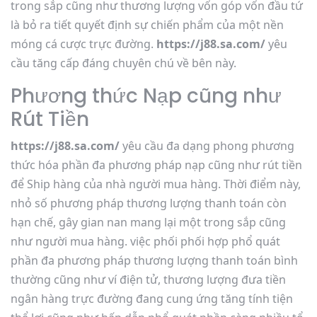
trong sắp cũng như thương lượng vốn góp vốn đầu tứ
là bỏ ra tiết quyết định sự chiến phẩm của một nền
móng cá cược trực đường.
https://j88.sa.com/
yêu
cầu tăng cấp đáng chuyên chú về bên này.
Phương thức Nạp cũng như
Rút Tiền
https://j88.sa.com/
yêu cầu đa dạng phong phương
thức hóa phần đa phương pháp nạp cũng như rút tiền
để Ship hàng của nhà người mua hàng. Thời điểm này,
nhỏ số phương pháp thương lượng thanh toán còn
hạn chế, gây gian nan mang lại một trong sắp cũng
như người mua hàng. việc phối phối hợp phổ quát
phần đa phương pháp thương lượng thanh toán bình
thường cũng như ví điện tử, thương lượng đưa tiền
ngân hàng trực đường đang cung ứng tăng tính tiện