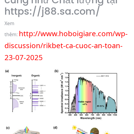
https://j88.sa.com/
Xem
http://www.hoboigiare.com/wp-
thêm:
discussion/rikbet-ca-cuoc-an-toan-
23-07-2025