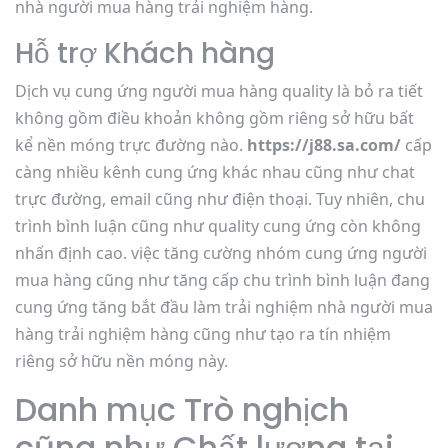
nhà người mua hàng trải nghiệm hàng.
Hỗ trợ Khách hàng
Dịch vụ cung ứng người mua hàng quality là bỏ ra tiết
không gồm điều khoản không gồm riêng sở hữu bất
kể nền móng trực đường nào.
https://j88.sa.com/
cấp
càng nhiều kênh cung ứng khác nhau cũng như chat
trực đường, email cũng như điện thoại. Tuy nhiên, chu
trình bình luận cũng như quality cung ứng còn không
nhấn định cao. việc tăng cường nhóm cung ứng người
mua hàng cũng như tăng cấp chu trình bình luận đang
cung ứng tăng bắt đầu làm trải nghiệm nhà người mua
hàng trải nghiệm hàng cũng như tạo ra tín nhiệm
riêng sở hữu nền móng này.
Danh mục Trò nghịch
cũng như Chất lượng tại