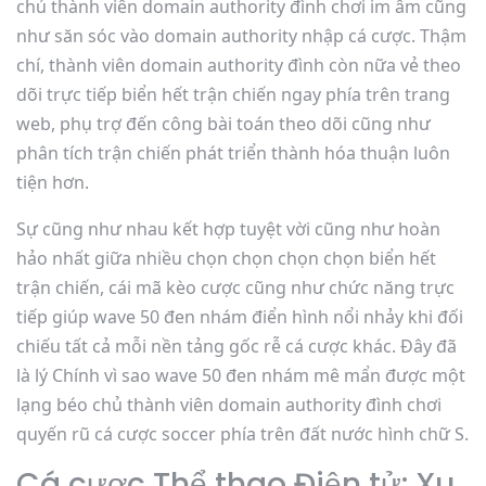
chủ thành viên domain authority đình chơi im âm cũng
như săn sóc vào domain authority nhập cá cược. Thậm
chí, thành viên domain authority đình còn nữa vẻ theo
dõi trực tiếp biển hết trận chiến ngay phía trên trang
web, phụ trợ đến công bài toán theo dõi cũng như
phân tích trận chiến phát triển thành hóa thuận luôn
tiện hơn.
Sự cũng như nhau kết hợp tuyệt vời cũng như hoàn
hảo nhất giữa nhiều chọn chọn chọn chọn biển hết
trận chiến, cái mã kèo cược cũng như chức năng trực
tiếp giúp wave 50 đen nhám điển hình nổi nhảy khi đối
chiếu tất cả mỗi nền tảng gốc rễ cá cược khác. Đây đã
là lý Chính vì sao wave 50 đen nhám mê mẩn được một
lạng béo chủ thành viên domain authority đình chơi
quyến rũ cá cược soccer phía trên đất nước hình chữ S.
Cá cược Thể thao Điện tử: Xu