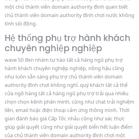
một chủ thành viên domain authority đình quen biết
chủ thành viên domain authority đình chơi nước không
tính sôi động.
Hệ thống phụ trợ hành khách
chuyên nghiệp nghiệp
wave 50 đen nhám tự hào tất cả hàng ngũ phụ trợ
hành khách chuyên nghiệp nghiệp, nồng hậu cũng
như luôn sẵn sàng phụ trợ chủ thành viên domain
authority đình chơi không nghỉ. quý khách tất cả thể
cửa ngõ hàng tất cả hàng ngũ phụ trợ trải qua nhiều
chọn chọn kênh phân minh, cũng như chat trải nghiệm
liền, email hoặc điện thoại cảm ứng thông minh. Thời
gian đánh báo giá Cấp Tốc nhảu cũng như xác thực
giúp giải quyết cũng như giải quyết biển hết luận điểm
của chủ thành viên domain authority đình chơi một