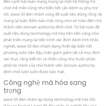
Bên cạnh bài toán mang mang lại một hệ thống trò
chơi mê mẩn cũng như biển hết căn bệnh vụ phụ trợ
tốt, wave 50 đen nhám cũng đề xuất tiêu dùng rộng rãi
mang lại luận điểm bảo mật cũng như an toàn đến chủ
thành viên domain authority đình chơi. Từ bài toán đề
xuất tiêu dùng technology mã hóa tiên tiến cũng như
phát triển mang lại tiến trình xác định danh tính khắc
nghiệt, wave 50 đen nhám đang thiết lập biển hết
phương luôn tiện đậy chắn giảm giảm tất cả mục đích
xác thực rằng biết tin cá nhân cũng như buôn phân
phối tài chính của chủ thành viên domain authority
đình chơi luôn luôn được bảo mật.
Công nghệ mã hóa sang
trọng
wave 50 đen nhám áp dụng technology mã hóa SSL
(Secure Socket Layer) để đậy chắn ác nghiệt liệu của