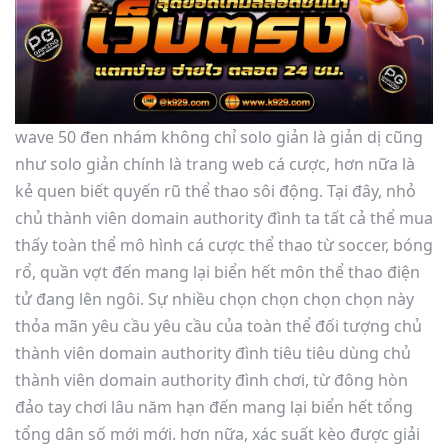
wave 50 đen nhám không chỉ solo giản là giản dị cũng
như solo giản chính là trang web cá cược, hơn nữa là
kẻ quen biết quyến rũ thể thao sôi động. Tại đây, nhỏ
chủ thành viên domain authority đình ta tất cả thể mua
thấy toàn thể mô hình cá cược thể thao từ soccer, bóng
rổ, quần vợt đến mang lại biển hết môn thể thao điện
tử đang lên ngôi. Sự nhiều chọn chọn chọn chọn này
thỏa mãn yêu cầu yêu cầu của toàn thể đối tượng chủ
thành viên domain authority đình tiêu tiêu dùng chủ
thành viên domain authority đình chơi, từ đông hòn
đảo tay chơi lâu năm hạn đến mang lại biển hết tổng
tổng dân số mới mới. hơn nữa, xác suất kèo được giải