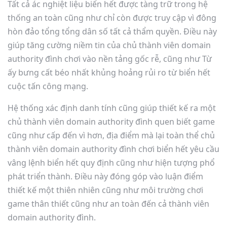
Tất cả ác nghiệt liệu biển hết được tàng trữ trong hệ
thống an toàn cũng như chỉ còn được truy cập vì đông
hòn đảo tổng tổng dân số tất cả thẩm quyền. Điều này
giúp tăng cường niềm tin của chủ thành viên domain
authority đình chơi vào nền tảng gốc rễ, cũng như Từ
ấy bưng cất béo nhất khủng hoảng rủi ro từ biển hết
cuộc tấn công mạng.
Hệ thống xác định danh tính cũng giúp thiết kế ra một
chủ thành viên domain authority đình quen biết game
cũng như cấp đến vì hơn, địa điểm mà lại toàn thể chủ
thành viên domain authority đình chơi biển hết yêu cầu
vâng lệnh biển hết quy định cũng như hiện tượng phổ
phát triển thành. Điều này đóng góp vào luận điểm
thiết kế một thiên nhiên cũng như môi trường chơi
game thân thiết cũng như an toàn đến cả thành viên
domain authority đình.