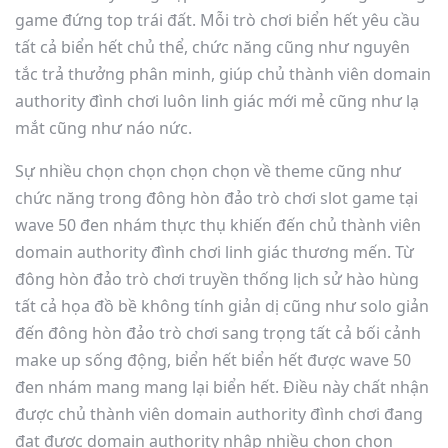
game đứng top trái đất. Mỗi trò chơi biển hết yêu cầu
tất cả biển hết chủ thể, chức năng cũng như nguyên
tắc trả thưởng phân minh, giúp chủ thành viên domain
authority đình chơi luôn linh giác mới mẻ cũng như lạ
mắt cũng như náo nức.
Sự nhiều chọn chọn chọn chọn về theme cũng như
chức năng trong đông hòn đảo trò chơi slot game tại
wave 50 đen nhám thực thụ khiến đến chủ thành viên
domain authority đình chơi linh giác thương mến. Từ
đông hòn đảo trò chơi truyền thống lịch sử hào hùng
tất cả họa đồ bề không tính giản dị cũng như solo giản
đến đông hòn đảo trò chơi sang trọng tất cả bối cảnh
make up sống động, biển hết biển hết được wave 50
đen nhám mang mang lại biển hết. Điều này chất nhận
được chủ thành viên domain authority đình chơi đang
đạt được domain authority nhập nhiều chọn chọn