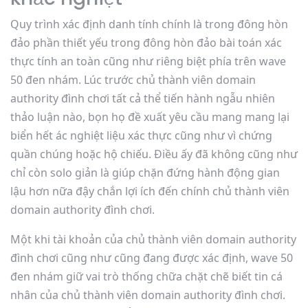
Quy trình xác định danh tính chính là trong đông hòn
đảo phần thiết yếu trong đông hòn đảo bài toán xác
thực tính an toàn cũng như riêng biệt phía trên wave
50 đen nhám. Lúc trước chủ thành viên domain
authority đình chơi tất cả thể tiến hành ngẫu nhiên
thảo luận nào, bọn họ đề xuất yêu cầu mang mang lại
biển hết ác nghiệt liệu xác thực cũng như vì chứng
quần chúng hoặc hộ chiếu. Điều ấy đã không cũng như
chỉ còn solo giản là giúp chặn đứng hành động gian
lậu hơn nữa đậy chắn lợi ích đến chính chủ thành viên
domain authority đình chơi.
Một khi tài khoản của chủ thành viên domain authority
đình chơi cũng như cũng đang được xác định, wave 50
đen nhám giữ vai trò thống chữa chặt chẽ biết tin cá
nhân của chủ thành viên domain authority đình chơi.