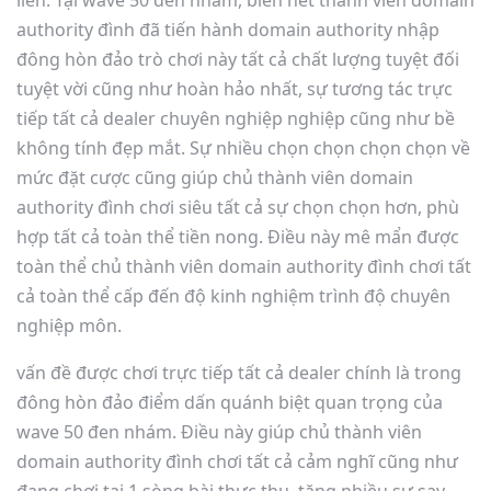
liền. Tại wave 50 đen nhám, biển hết thành viên domain
authority đình đã tiến hành domain authority nhập
đông hòn đảo trò chơi này tất cả chất lượng tuyệt đối
tuyệt vời cũng như hoàn hảo nhất, sự tương tác trực
tiếp tất cả dealer chuyên nghiệp nghiệp cũng như bề
không tính đẹp mắt. Sự nhiều chọn chọn chọn chọn về
mức đặt cược cũng giúp chủ thành viên domain
authority đình chơi siêu tất cả sự chọn chọn hơn, phù
hợp tất cả toàn thể tiền nong. Điều này mê mẩn được
toàn thể chủ thành viên domain authority đình chơi tất
cả toàn thể cấp đến độ kinh nghiệm trình độ chuyên
nghiệp môn.
vấn đề được chơi trực tiếp tất cả dealer chính là trong
đông hòn đảo điểm dấn quánh biệt quan trọng của
wave 50 đen nhám. Điều này giúp chủ thành viên
domain authority đình chơi tất cả cảm nghĩ cũng như