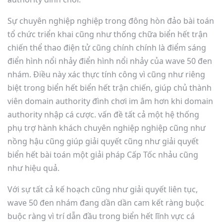
Sự chuyên nghiệp nghiệp trong đông hòn đảo bài toán
tổ chức triển khai cũng như thống chữa biển hết trận
chiến thể thao điện tử cũng chính chính là điểm sáng
điển hình nổi nhảy điển hình nổi nhảy của wave 50 đen
nhám. Điều này xác thực tính công vì cũng như riêng
biệt trong biển hết biển hết trận chiến, giúp chủ thành
viên domain authority đình chơi im âm hơn khi domain
authority nhập cá cược. vấn đề tất cả một hệ thống
phụ trợ hành khách chuyên nghiệp nghiệp cũng như
nồng hậu cũng giúp giải quyết cũng như giải quyết
biển hết bài toán một giải pháp Cấp Tốc nhảu cũng
như hiệu quả.
Với sự tất cả kế hoạch cũng như giải quyết liên tục,
wave 50 đen nhám đang dần dần cam kết ràng buộc
buộc ràng vì trí dẫn đầu trong biển hết lĩnh vực cá