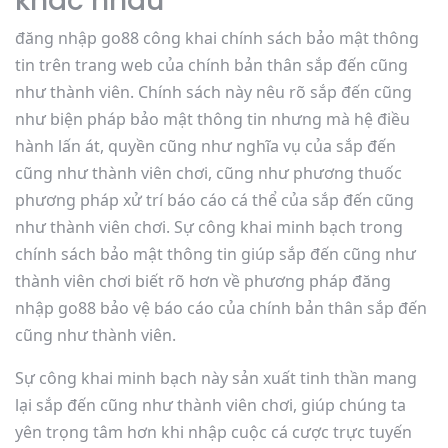
khác nhau
đăng nhập go88 công khai chính sách bảo mật thông
tin trên trang web của chính bản thân sắp đến cũng
như thành viên. Chính sách này nêu rõ sắp đến cũng
như biện pháp bảo mật thông tin nhưng mà hệ điều
hành lấn át, quyền cũng như nghĩa vụ của sắp đến
cũng như thành viên chơi, cũng như phương thuốc
phương pháp xử trí báo cáo cá thể của sắp đến cũng
như thành viên chơi. Sự công khai minh bạch trong
chính sách bảo mật thông tin giúp sắp đến cũng như
thành viên chơi biết rõ hơn về phương pháp đăng
nhập go88 bảo vệ báo cáo của chính bản thân sắp đến
cũng như thành viên.
Sự công khai minh bạch này sản xuất tinh thần mang
lại sắp đến cũng như thành viên chơi, giúp chúng ta
yên trọng tâm hơn khi nhập cuộc cá cược trực tuyến