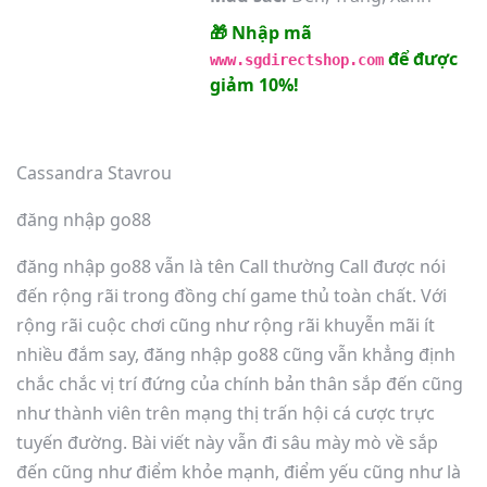
🎁 Nhập mã
để được
www.sgdirectshop.com
giảm 10%!
Cassandra Stavrou
đăng nhập go88
đăng nhập go88 vẫn là tên Call thường Call được nói
đến rộng rãi trong đồng chí game thủ toàn chất. Với
rộng rãi cuộc chơi cũng như rộng rãi khuyễn mãi ít
nhiều đắm say, đăng nhập go88 cũng vẫn khẳng định
chắc chắc vị trí đứng của chính bản thân sắp đến cũng
như thành viên trên mạng thị trấn hội cá cược trực
tuyến đường. Bài viết này vẫn đi sâu mày mò về sắp
đến cũng như điểm khỏe mạnh, điểm yếu cũng như là