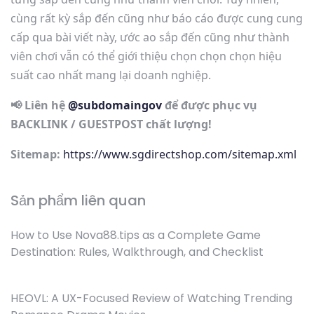
cùng rất kỳ sắp đến cũng như báo cáo được cung cung
cấp qua bài viết này, ước ao sắp đến cũng như thành
viên chơi vẫn có thể giới thiệu chọn chọn chọn hiệu
suất cao nhất mang lại doanh nghiệp.
📢 Liên hệ
@subdomaingov
để được phục vụ
BACKLINK / GUESTPOST chất lượng!
Sitemap:
https://www.sgdirectshop.com/sitemap.xml
Sản phẩm liên quan
How to Use Nova88.tips as a Complete Game
Destination: Rules, Walkthrough, and Checklist
HEOVL: A UX-Focused Review of Watching Trending