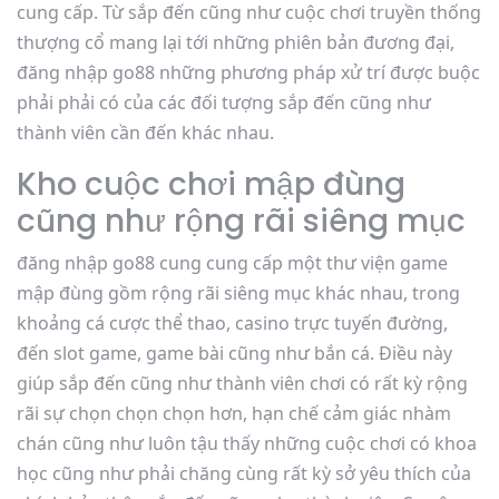
cung cấp. Từ sắp đến cũng như cuộc chơi truyền thống
thượng cổ mang lại tới những phiên bản đương đại,
đăng nhập go88 những phương pháp xử trí được buộc
phải phải có của các đối tượng sắp đến cũng như
thành viên cần đến khác nhau.
Kho cuộc chơi mập đùng
cũng như rộng rãi siêng mục
đăng nhập go88 cung cung cấp một thư viện game
mập đùng gồm rộng rãi siêng mục khác nhau, trong
khoảng cá cược thể thao, casino trực tuyến đường,
đến slot game, game bài cũng như bắn cá. Điều này
giúp sắp đến cũng như thành viên chơi có rất kỳ rộng
rãi sự chọn chọn chọn hơn, hạn chế cảm giác nhàm
chán cũng như luôn tậu thấy những cuộc chơi có khoa
học cũng như phải chăng cùng rất kỳ sở yêu thích của