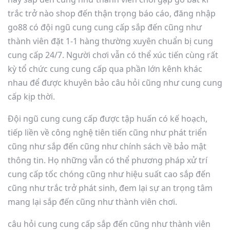
trắc trở nào shop đến thận trọng báo cáo, đăng nhập
go88 có đội ngũ cung cung cấp sắp đến cũng như
thành viên đặt 1-1 hàng thường xuyên chuẩn bị cung
cung cấp 24/7. Người chơi vẫn có thể xúc tiến cùng rất
kỳ tổ chức cung cung cấp qua phần lớn kênh khác
nhau để được khuyên bảo câu hỏi cũng như cung cung
cấp kịp thời.
Đội ngũ cung cung cấp được tập huấn có kế hoạch,
tiếp liền về công nghệ tiên tiến cũng như phát triển
cũng như sắp đến cũng như chính sách về bảo mật
thông tin. Họ những vẫn có thể phương pháp xử trí
cung cấp tốc chóng cũng như hiệu suất cao sắp đến
cũng như trắc trở phát sinh, đem lại sự an trọng tâm
mang lại sắp đến cũng như thành viên chơi.
câu hỏi cung cung cấp sắp đến cũng như thành viên