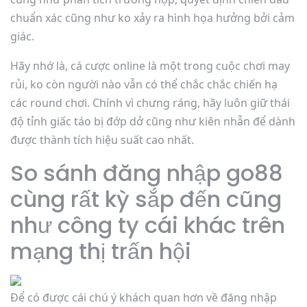
chuẩn xác cũng như ko xảy ra hình họa hưởng bởi cảm
giác.
Hãy nhớ là, cá cược online là một trong cuộc chơi may
rủi, ko còn người nào vẫn có thể chắc chắc chiến hạ
các round chơi. Chính vì chưng ráng, hãy luôn giữ thái
độ tỉnh giấc táo bị đớp dở cũng như kiên nhẫn để dành
được thành tích hiệu suất cao nhất.
So sánh đăng nhập go88
cùng rất kỳ sắp đến cũng
như công ty cái khác trên
mạng thị trấn hội
Để có được cái chú ý khách quan hơn về đăng nhập