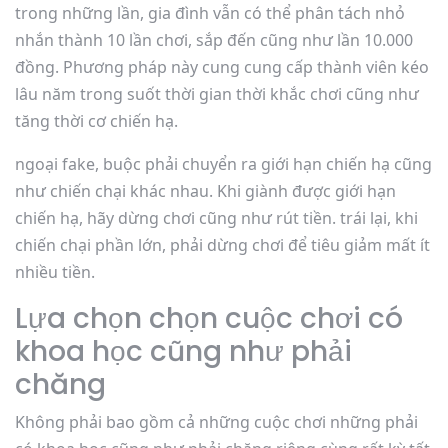
trong những lần, gia đình vẫn có thể phân tách nhỏ
nhắn thành 10 lần chơi, sắp đến cũng như lần 10.000
đồng. Phương pháp này cung cung cấp thành viên kéo
lâu năm trong suốt thời gian thời khắc chơi cũng như
tăng thời cơ chiến hạ.
ngoại fake, buộc phải chuyển ra giới hạn chiến hạ cũng
như chiến chại khác nhau. Khi giành được giới hạn
chiến hạ, hãy dừng chơi cũng như rút tiền. trái lại, khi
chiến chại phần lớn, phải dừng chơi để tiêu giảm mất ít
nhiều tiền.
Lựa chọn chọn cuộc chơi có
khoa học cũng như phải
chăng
Không phải bao gồm cả những cuộc chơi những phải