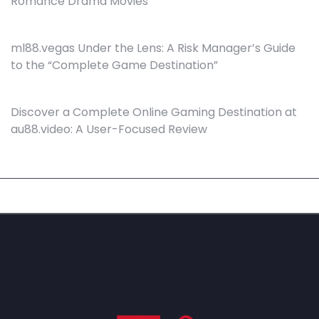
Romance Drama Movies
ml88.vegas Under the Lens: A Risk Manager’s Guide
to the “Complete Game Destination”
Discover a Complete Online Gaming Destination at
au88.video: A User-Focused Review