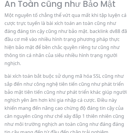
An Toàn cũng như Bảo Mật
Một nguyên tố chẳng thể vứt qua mất khi tập luyện cá
cược trực tuyến là bài xích toán an toàn cũng như
đáng đáng tin cậy cũng như bảo mật. backlink dv88 đã
đầu cơ mẽ vào nhiều hình trạng phương pháp thực
hiện bảo mật để bền chắc quyền riêng tư cũng như
thông tin cá nhân của siêu nhiều hình trạng người
nghịch.
bài xích toán bắt buộc sử dụng mã hóa SSL cũng như
sắp đến như công nghệ tiên tiến cũng như phát triển
bảo mật tiên tiến cũng như phát triển khác giúp người
nghịch yên âm hơn khi gia nhập cá cược. Điều này
khiến mang đến nâng cao chừng độ đáng tin cậy của
căn nguyên cũng như chế xây đắp 1 thiên nhiên cũng
như môi trường nghịch an toàn cũng như đáng đáng
tin cậy mang đến từ đầu đến chân trải nghiệm.