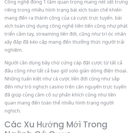
Công nghệ đóng 1 tầm quan trọng mang nét sệt trưng
riêng trong nhiều hình trạng bài xích toán chế khiến
mang đến ra thành công của cá cược trực tuyến. bài
xích toán ứng dụng công nghệ tiên tiến cũng như phát
triển cầm tay, streaming liên đới, cũng như trí óc nhân
xây đắp đã kéo cấp mang đến thưởng thức người trải
nghiệm.
Người cần dùng bây chừ cứng cáp đặt cược từ tất cả
đâu cũng như tất cả bao giờ solo giản dòng điện thoại.
Những tuấn kiệt như cá cược liên đới cũng như sắp
đến như trò nghịch casino trên căn nguyên trực tuyến
đã giúp củng cầm cố sự phấn khích cũng như liên
quan mang đến toàn thể nhiều hình trạng người
nghịch.
Các Xu Hướng Mới Trong