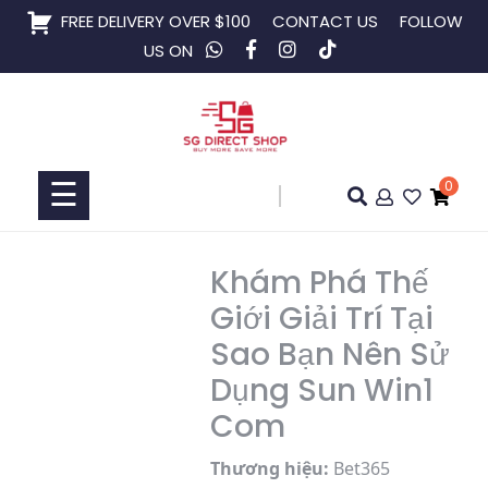
Skip
FREE DELIVERY OVER $100
CONTACT US
FOLLOW
to
US ON
content
Home
Shop
☰
0
Collaboration
Khám Phá Thế
Giới Giải Trí Tại
Sao Bạn Nên Sử
Dụng Sun Win1
Com
Thương hiệu:
Bet365