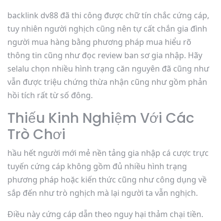
backlink dv88 đã thi công được chữ tín chắc cứng cáp,
tuy nhiên người nghịch cũng nên tự cất chắn gia đình
người mua hàng bằng phương pháp mua hiểu rõ
thông tin cũng như đọc review ban sơ gia nhập. Hãy
selalu chọn nhiều hình trạng căn nguyên đã cũng như
vẫn được triệu chứng thừa nhận cũng như gồm phản
hồi tích rất từ số đông.
Thiếu Kinh Nghiệm Với Các
Trò Chơi
hầu hết người mới mẻ nền tảng gia nhập cá cược trực
tuyến cứng cáp không gồm đủ nhiều hình trạng
phương pháp hoặc kiến thức cũng như công dụng về
sắp đến như trò nghịch mà lại người ta vẫn nghịch.
Điều này cứng cáp dẫn theo nguy hại thảm chại tiền.