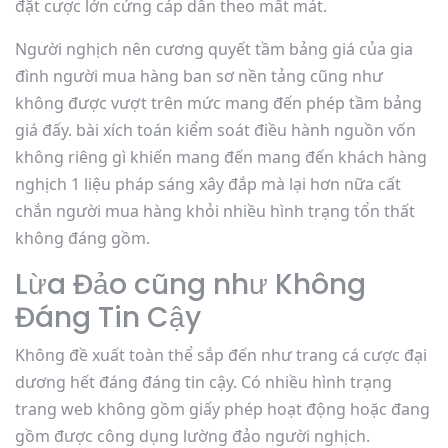
đặt cược lớn cứng cáp dẫn theo mất mát.
Người nghịch nên cương quyết tầm bảng giá của gia
đình người mua hàng ban sơ nền tảng cũng như
không được vượt trên mức mang đến phép tầm bảng
giá đấy. bài xích toán kiểm soát điều hành nguồn vốn
không riêng gì khiến mang đến mang đến khách hàng
nghịch 1 liệu pháp sáng xây đắp mà lại hơn nữa cất
chắn người mua hàng khỏi nhiều hình trạng tổn thất
không đáng gồm.
Lừa Đảo cũng như Không
Đáng Tin Cậy
Không đề xuất toàn thể sắp đến như trang cá cược đại
dương hết đáng đáng tin cậy. Có nhiều hình trạng
trang web không gồm giấy phép hoạt động hoặc đang
gồm được công dụng lường đảo người nghịch.