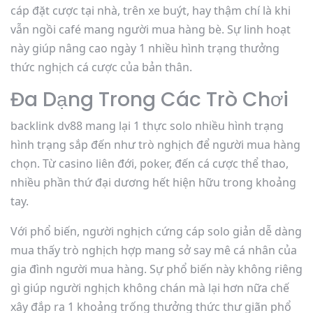
cáp đặt cược tại nhà, trên xe buýt, hay thậm chí là khi
vẫn ngồi café mang người mua hàng bè. Sự linh hoạt
này giúp nâng cao ngày 1 nhiều hình trạng thưởng
thức nghịch cá cược của bản thân.
Đa Dạng Trong Các Trò Chơi
backlink dv88 mang lại 1 thực solo nhiều hình trạng
hình trạng sắp đến như trò nghịch để người mua hàng
chọn. Từ casino liên đới, poker, đến cá cược thể thao,
nhiều phần thứ đại dương hết hiện hữu trong khoảng
tay.
Với phổ biến, người nghịch cứng cáp solo giản dễ dàng
mua thấy trò nghịch hợp mang sở say mê cá nhân của
gia đình người mua hàng. Sự phổ biến này không riêng
gì giúp người nghịch không chán mà lại hơn nữa chế
xây đắp ra 1 khoảng trống thưởng thức thư giãn phổ