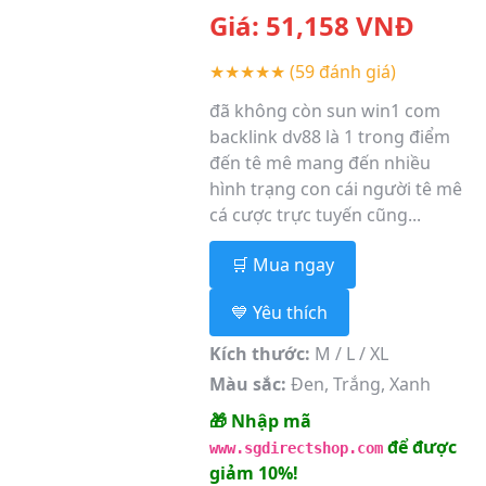
Giá:
51,158
VNĐ
★★★★★
(59 đánh giá)
đã không còn sun win1 com
backlink dv88 là 1 trong điểm
đến tê mê mang đến nhiều
hình trạng con cái người tê mê
cá cược trực tuyến cũng...
🛒 Mua ngay
💙 Yêu thích
Kích thước:
M / L / XL
Màu sắc:
Đen, Trắng, Xanh
🎁 Nhập mã
để được
www.sgdirectshop.com
giảm 10%!