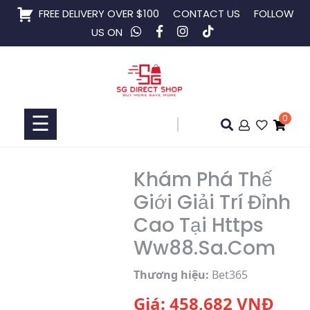
Skip
FREE DELIVERY OVER $100
CONTACT US
FOLLOW
to
US ON
content
Home
Shop
☰
0
Collaboration
Khám Phá Thế
Giới Giải Trí Đỉnh
Cao Tại Https
Ww88.Sa.Com
Thương hiệu:
Bet365
Giá:
458,682
VNĐ