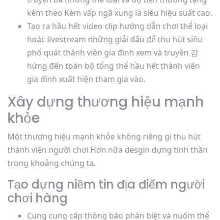
kèm theo Kèm vấp ngã xung là siêu hiệu suất cao.
Tạo ra hầu hết video clip hướng dẫn chơi thể loại
hoặc livestream những giải đấu để thu hút siêu
phổ quát thành viên gia đình xem và truyền 감
hứng đến toàn bộ tổng thể hầu hết thành viên
gia đình xuất hiện tham gia vào.
Xây dựng thương hiệu mạnh
khỏe
Một thương hiệu mạnh khỏe không riêng gì thu hút
thành viên người chơi Hơn nữa desgin dựng tinh thần
trong khoảng chúng ta.
Tạo dựng niềm tin địa điểm người
chơi hàng
Cung cung cấp thông báo phân biệt và nuốm thể