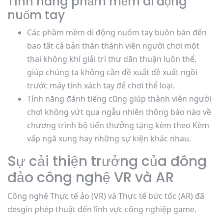
Tính năng phầm mềm di động
nuốm tay
Các phầm mềm di động nuốm tay buôn bán đến
bao tất cả bản thân thành viên người chơi một
thai không khí giải trí thư dãn thuận luôn thể,
giúp chúng ta không cần đề xuất đề xuất ngồi
trước máy tính xách tay để chơi thể loại.
Tính năng đánh tiếng cũng giúp thành viên người
chơi không vứt qua ngẫu nhiên thông báo nào về
chương trình bộ tiến thưởng tặng kèm theo Kèm
vấp ngã xung hay những sự kiện khác nhau.
Sự cải thiện trưởng của đông
đảo công nghệ VR và AR
Công nghệ Thực tế ảo (VR) và Thực tế bức tốc (AR) đã
desgin phép thuật đến lĩnh vực công nghiệp game.