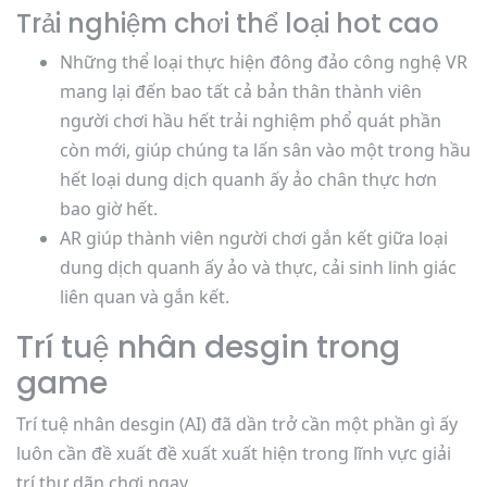
Trải nghiệm chơi thể loại hot cao
Những thể loại thực hiện đông đảo công nghệ VR
mang lại đến bao tất cả bản thân thành viên
người chơi hầu hết trải nghiệm phổ quát phần
còn mới, giúp chúng ta lấn sân vào một trong hầu
hết loại dung dịch quanh ấy ảo chân thực hơn
bao giờ hết.
AR giúp thành viên người chơi gắn kết giữa loại
dung dịch quanh ấy ảo và thực, cải sinh linh giác
liên quan và gắn kết.
Trí tuệ nhân desgin trong
game
Trí tuệ nhân desgin (AI) đã dần trở cần một phần gì ấy
luôn cần đề xuất đề xuất xuất hiện trong lĩnh vực giải
trí thư dãn chơi ngay.