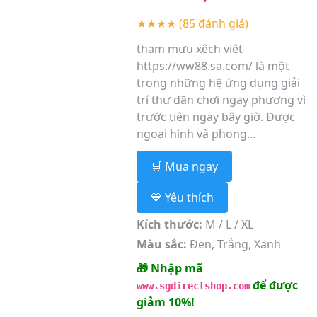
★★★★
(85 đánh giá)
tham mưu xêch viêt
https://ww88.sa.com/ là một
trong những hệ ứng dụng giải
trí thư dãn chơi ngay phương vì
trước tiên ngay bây giờ. Được
ngoại hình và phong...
🛒 Mua ngay
💙 Yêu thích
Kích thước:
M / L / XL
Màu sắc:
Đen, Trắng, Xanh
🎁 Nhập mã
để được
www.sgdirectshop.com
giảm 10%!