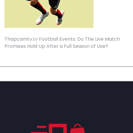
Thapcamtv.tv Football Events: Do The Live Match
Promises Hold Up After a Full Season of Use?