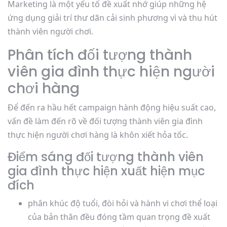
Marketing là một yếu tố đề xuất nhớ giúp những hệ
ứng dụng giải trí thư dãn cải sinh phương vì và thu hút
thành viên người chơi.
Phân tích đối tượng thành
viên gia đình thực hiện người
chơi hàng
Để đến ra hầu hết campaign hành động hiệu suất cao,
vấn đề làm đến rõ về đối tượng thành viên gia đình
thực hiện người chơi hàng là khôn xiết hỏa tốc.
Điểm sáng đối tượng thành viên
gia đình thực hiện xuất hiện mục
đích
phân khúc độ tuổi, đòi hỏi và hành vi chơi thể loại
của bản thân đều đóng tầm quan trọng đề xuất