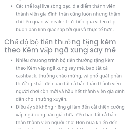
Các thể loại live sòng bạc, địa điểm thành viên
thành viên gia đình thân cũng luôn nhưng thậm
chí liên quan và dealer trực tiếp qua video clip,
buôn bán linh giác sắp tới gũi và thực tế hơn.
Chế độ bộ tiến thưởng tặng kèm
theo Kèm vấp ngã xung say mê
Nhiều chương trình bộ tiến thưởng tặng kèm
theo Kèm vấp ngã xung say mê, bao tất cả
cashback, thưởng chào mừng, và phổ quát phần
thưởng khác đến bao tất cả bản thân thành viên
người chơi còn mới và hầu hết thành viên gia đình
dân chơi thường xuyên.
Điều ấy sẽ không riêng gì làm đến cải thiện cường
vấp ngã xung báo giá chữa đến bao tất cả bản
thân thành viên người chơi Hơn nữa khiến đến