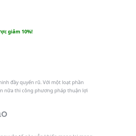
ợc giảm 10%!
inh đầy quyến rũ. Với một loạt phần
ơn nữa thi công phương pháp thuận lợi
ạo