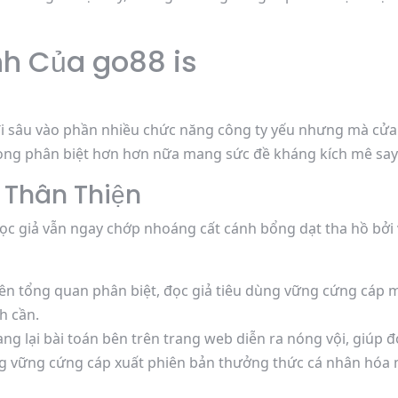
h Của go88 is
 đi sâu vào phần nhiều chức năng công ty yếu nhưng mà cửa
dong phân biệt hơn hơn nữa mang sức đề kháng kích mê say
 Thân Thiện
 đọc giả vẫn ngay chớp nhoáng cất cánh bổng dạt tha hồ bởi
viên tổng quan phân biệt, đọc giả tiêu dùng vững cứng cáp 
h cần.
ng lại bài toán bên trên trang web diễn ra nóng vội, giúp đọ
g vững cứng cáp xuất phiên bản thưởng thức cá nhân hóa m