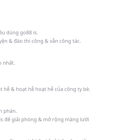
êu dùng go88 is.
uyện & đào thi công & vẫn công tác.
o nhất.
ạt hễ & hoạt hễ hoạt hễ của công ty bè.
m phán.
8 is để giải phóng & mở rộng màng lưới