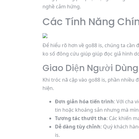
nghề cảm hứng.
Các Tính Năng Chín
Để hiểu rõ hơn về go88 is, chúng ta cần
ko số đông cứu giúp giúp đọc giả hình 
Giao Diện Người Dùng
Khi tróc nã cập vào go88 is, phần nhiều
hiện.
Đơn giản hóa tiến trình
: Với cha 
tin hoặc khoáng sản nhưng mà mìn
Tương tác thướt tha
: Các khiến ma
Dễ dàng tùy chỉnh
: Quý khách hàn
is.