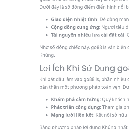
Dưới đấy là số đông điểm điển hình nổi b
Giao diện nhiệt tình
: Dễ dàng mang
Cộng đồng cung ứng
: Người tiêu
Tài nguyên nhiều lựa cài đặt cái
: 
Nhờ số đông chiếc này, go88 is vẫn biến
Khủng.
Lợi Ích Khi Sử Dụng go
Khi bắt đầu làm vào go88 is, phần nhi
bản thân một phương pháp toàn vẹn. Dưới 
Khám phá cảm hứng
: Quý khách 
Phát triển công dụng
: Tham gia p
Mạng lưới liên kết
: Kết nối sở hữ
Bằng phương pháp lợi dụng Khủng nhất s