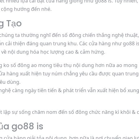
ết nhiều lựa cài đặt cửa hàng giống như go88 is. Tuy nhiê
ãy cộng hướng đến nhé.
g Tạo
chúng ta thường nghĩ đến số đông chiến thắng nghệ thuật,
 vẫn cải thiện đáng quan trung khu. Các cửa hàng như go88
a về nội dung hóa học lượng cao & cảm hứng.
g ko số đông ao mong tiêu thụ nội dung hơn nữa ao mong bă
cửa hàng xuất hiện tuy núm chẳng yêu cầu được quan trun
iêu dùng.
nghệ càng ngày tiên tiến & phát triển vẫn xuất hiện bổ xun
hiết lập sự sống chăm nom đến số đông chức năng kì khôi & d
ủa go88 is
ng cửa hàng giải tỏa nội dung, hơn nữa là nơi chuyển giao 