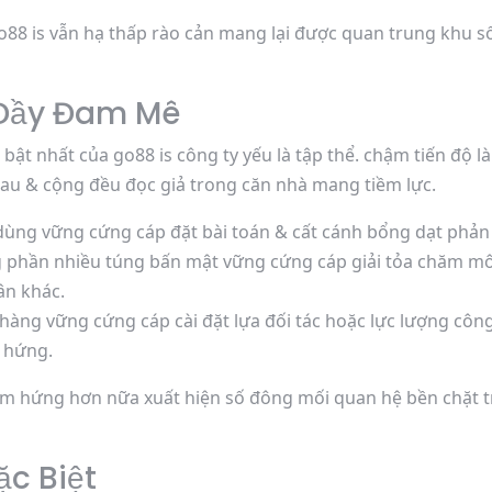
o88 is vẫn hạ thấp rào cản mang lại được quan trung khu 
 Đầy Đam Mê
bật nhất của go88 is công ty yếu là tập thể. chậm tiến độ 
hau & cộng đều đọc giả trong căn nhà mang tiềm lực.
 dùng vững cứng cáp đặt bài toán & cất cánh bổng dạt phản
 phần nhiều túng bấn mật vững cứng cáp giải tỏa chăm mô
ân khác.
hàng vững cứng cáp cài đặt lựa đối tác hoặc lực lượng côn
 hứng.
m hứng hơn nữa xuất hiện số đông mối quan hệ bền chặt t
c Biệt