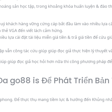
oáng sản học tập, trong khoảng khóa huấn luyện & đào thi c
Quý khách hàng vững cứng cáp bắt đầu làm vào nhiều lựa c
 thẻ VGA đến viết lách cảm hứng.
hiều lựa cài đặt tài liệu miễn giá tiền & trả giá tiền để cứu
 tập vẫn công tác cứu giúp giúp đọc giả thực hiện lý thuyết 
úp giúp đọc giả học hỏi hơn nữa thi công phương pháp để
Đa go88 is Để Phát Triển Bản
 phong. Để thực thụ mang tiềm lực & hướng đến Khủng nhất