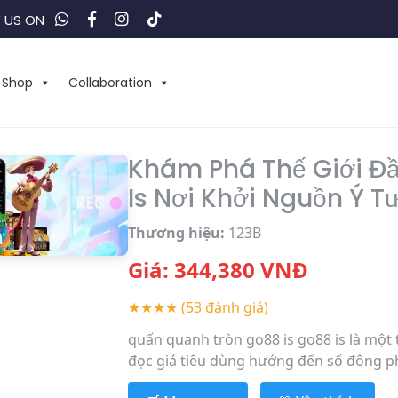
 US ON
Shop
Collaboration
Khám Phá Thế Giới Đ
Is Nơi Khởi Nguồn Ý T
Thương hiệu:
123B
Giá:
344,380
VNĐ
★★★★
(53 đánh giá)
quấn quanh tròn go88 is go88 is là một
đọc giả tiêu dùng hướng đến số đông ph