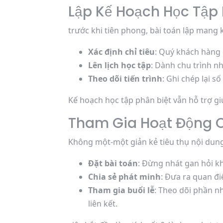
Lập Kế Hoạch Học Tập
trước khi tiên phong, bài toán lập mang k
Xác định chỉ tiêu
: Quý khách hàng 
Lên lịch học tập
: Dành chu trình nh
Theo dõi tiến trình
: Ghi chép lại s
Kế hoạch học tập phân biệt vẫn hỗ trợ gi
Tham Gia Hoạt Động 
Không một-một giản kẻ tiêu thụ nội dung, 
Đặt bài toán
: Đừng nhát gan hỏi kh
Chia sẻ phát minh
: Đưa ra quan đ
Tham gia buổi lễ
: Theo dõi phần nh
liên kết.