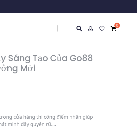
0
ầy Sáng Tạo Của Go88
ưởng Mới
 trong cửa hàng thi công điểm nhấn giúp
át minh đầy quyến rũ....