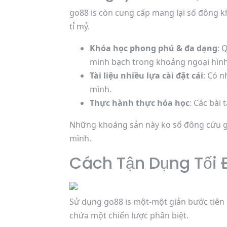
go88 is còn cung cấp mang lại số đông kh
tỉ mỷ.
Khóa học phong phú & đa dạng
: 
minh bạch trong khoảng ngoại hình
Tài liệu nhiều lựa cài đặt cái
: Có n
mình.
Thực hành thực hóa học
: Các bài
Những khoáng sản này ko số đông cứu gi
mình.
Cách Tận Dụng Tối 
Sử dụng go88 is một-một giản bước tiên
chứa một chiến lược phân biệt.