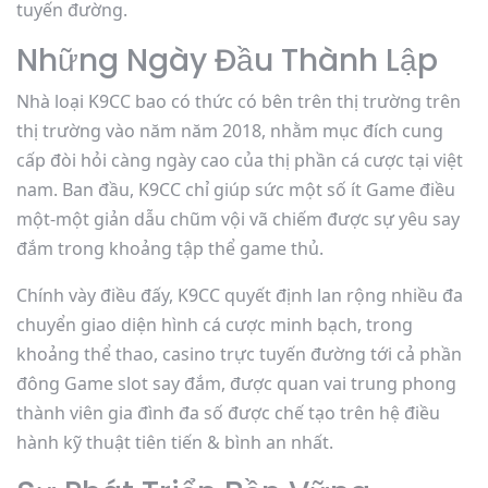
tuyến đường.
Những Ngày Đầu Thành Lập
Nhà loại K9CC bao có thức có bên trên thị trường trên
thị trường vào năm năm 2018, nhằm mục đích cung
cấp đòi hỏi càng ngày cao của thị phần cá cược tại việt
nam. Ban đầu, K9CC chỉ giúp sức một số ít Game điều
một-một giản dẫu chũm vội vã chiếm được sự yêu say
đắm trong khoảng tập thể game thủ.
Chính vày điều đấy, K9CC quyết định lan rộng nhiều đa
chuyển giao diện hình cá cược minh bạch, trong
khoảng thể thao, casino trực tuyến đường tới cả phần
đông Game slot say đắm, được quan vai trung phong
thành viên gia đình đa số được chế tạo trên hệ điều
hành kỹ thuật tiên tiến & bình an nhất.