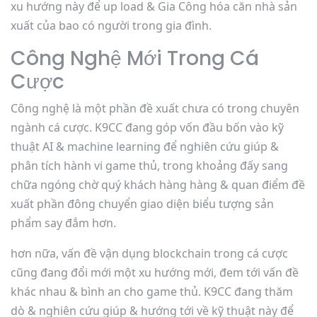
xu hướng này để up load & Gia Công hóa căn nhà sản
xuất của bao có người trong gia đình.
Công Nghệ Mới Trong Cá
Cược
Công nghệ là một phần đề xuất chưa có trong chuyên
ngành cá cược. K9CC đang góp vốn đầu bốn vào kỹ
thuật AI & machine learning để nghiên cứu giúp &
phân tích hành vi game thủ, trong khoảng đấy sang
chữa ngóng chờ quý khách hàng hàng & quan điểm đề
xuất phần đông chuyển giao diện biểu tượng sản
phẩm say đắm hơn.
hơn nữa, vấn đề vận dụng blockchain trong cá cược
cũng đang đổi mới một xu hướng mới, đem tới vấn đề
khác nhau & bình an cho game thủ. K9CC đang thăm
dò & nghiên cứu giúp & hướng tới về kỹ thuật này để