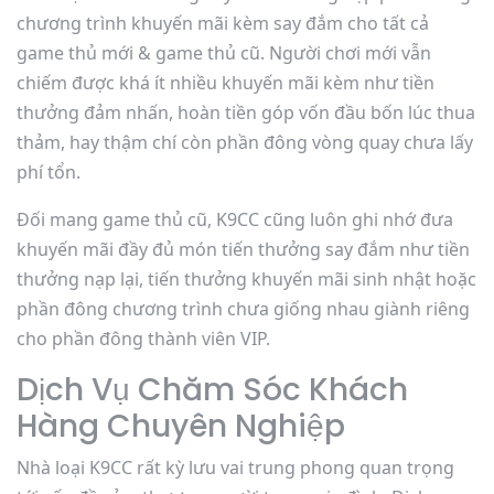
chương trình khuyến mãi kèm say đắm cho tất cả
game thủ mới & game thủ cũ. Người chơi mới vẫn
chiếm được khá ít nhiều khuyến mãi kèm như tiền
thưởng đảm nhấn, hoàn tiền góp vốn đầu bốn lúc thua
thảm, hay thậm chí còn phần đông vòng quay chưa lấy
phí tổn.
Đối mang game thủ cũ, K9CC cũng luôn ghi nhớ đưa
khuyến mãi đầy đủ món tiến thưởng say đắm như tiền
thưởng nạp lại, tiến thưởng khuyến mãi sinh nhật hoặc
phần đông chương trình chưa giống nhau giành riêng
cho phần đông thành viên VIP.
Dịch Vụ Chăm Sóc Khách
Hàng Chuyên Nghiệp
Nhà loại K9CC rất kỳ lưu vai trung phong quan trọng