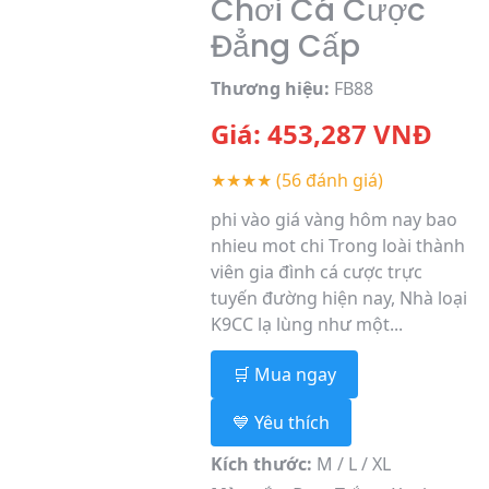
Chơi Cá Cược
Đẳng Cấp
Thương hiệu:
FB88
Giá:
453,287
VNĐ
★★★★
(56 đánh giá)
phi vào giá vàng hôm nay bao
nhieu mot chi Trong loài thành
viên gia đình cá cược trực
tuyến đường hiện nay, Nhà loại
K9CC lạ lùng như một...
🛒 Mua ngay
💙 Yêu thích
Kích thước:
M / L / XL