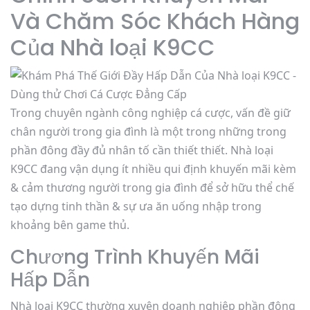
Và Chăm Sóc Khách Hàng
Của Nhà loại K9CC
Trong chuyên ngành công nghiệp cá cược, vấn đề giữ
chân người trong gia đình là một trong những trong
phần đông đầy đủ nhân tố cần thiết thiết. Nhà loại
K9CC đang vận dụng ít nhiều qui định khuyến mãi kèm
& cảm thương người trong gia đình để sở hữu thể chế
tạo dựng tinh thần & sự ưa ăn uống nhập trong
khoảng bên game thủ.
Chương Trình Khuyến Mãi
Hấp Dẫn
Nhà loại K9CC thường xuyên doanh nghiệp phần đông