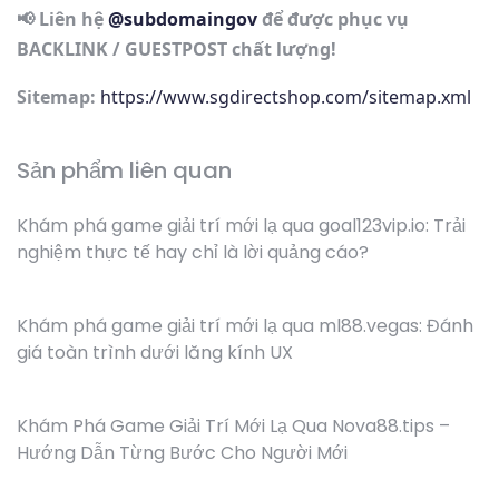
📢 Liên hệ
@subdomaingov
để được phục vụ
BACKLINK / GUESTPOST chất lượng!
Sitemap:
https://www.sgdirectshop.com/sitemap.xml
Sản phẩm liên quan
Khám phá game giải trí mới lạ qua goal123vip.io: Trải
nghiệm thực tế hay chỉ là lời quảng cáo?
Khám phá game giải trí mới lạ qua ml88.vegas: Đánh
giá toàn trình dưới lăng kính UX
Khám Phá Game Giải Trí Mới Lạ Qua Nova88.tips –
Hướng Dẫn Từng Bước Cho Người Mới