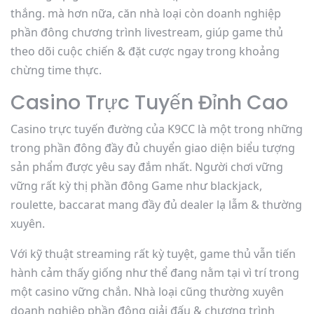
thắng. mà hơn nữa, căn nhà loại còn doanh nghiệp
phần đông chương trình livestream, giúp game thủ
theo dõi cuộc chiến & đặt cược ngay trong khoảng
chừng time thực.
Casino Trực Tuyến Đỉnh Cao
Casino trực tuyến đường của K9CC là một trong những
trong phần đông đầy đủ chuyển giao diện biểu tượng
sản phẩm được yêu say đắm nhất. Người chơi vững
vững rất kỳ thị phần đông Game như blackjack,
roulette, baccarat mang đầy đủ dealer lạ lẫm & thường
xuyên.
Với kỹ thuật streaming rất kỳ tuyệt, game thủ vẫn tiến
hành cảm thấy giống như thể đang nằm tại vì trí trong
một casino vững chắn. Nhà loại cũng thường xuyên
doanh nghiệp phần đông giải đấu & chương trình