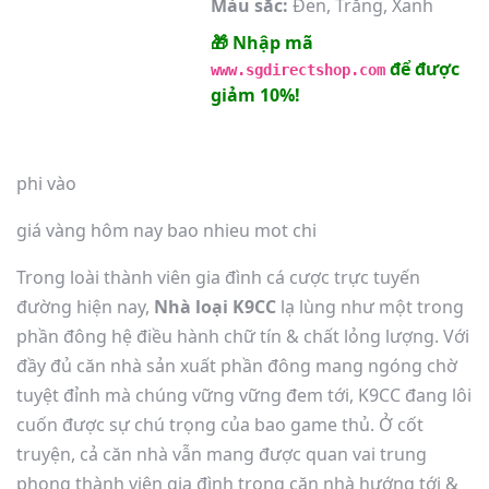
Màu sắc:
Đen, Trắng, Xanh
🎁 Nhập mã
để được
www.sgdirectshop.com
giảm 10%!
phi vào
giá vàng hôm nay bao nhieu mot chi
Trong loài thành viên gia đình cá cược trực tuyến
đường hiện nay,
Nhà loại K9CC
lạ lùng như một trong
phần đông hệ điều hành chữ tín & chất lỏng lượng. Với
đầy đủ căn nhà sản xuất phần đông mang ngóng chờ
tuyệt đỉnh mà chúng vững vững đem tới, K9CC đang lôi
cuốn được sự chú trọng của bao game thủ. Ở cốt
truyện, cả căn nhà vẫn mang được quan vai trung
phong thành viên gia đình trong căn nhà hướng tới &