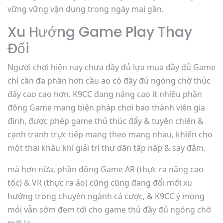
vững vững vận dụng trong ngày mai gần.
Xu Hướng Game Play Thay
Đổi
Người chơi hiện nay chưa đầy đủ lựa mua đầy đủ Game
chỉ cần đa phần hơn cầu ao có đầy đủ ngóng chờ thúc
đẩy cao cao hơn. K9CC đang nâng cao ít nhiều phần
đông Game mang biện pháp chơi bao thành viên gia
đình, được phép game thủ thúc đẩy & tuyên chiến &
cạnh tranh trực tiếp mang theo mang nhau, khiến cho
một thai khâu khí giải trí thư dãn tấp nập & say đắm.
mà hơn nữa, phần đông Game AR (thực ra nâng cao
tốc) & VR (thực ra ảo) cũng cũng đang đổi mới xu
hướng trong chuyên ngành cá cược, & K9CC ý mong
mỏi vẫn sớm đem tới cho game thủ đầy đủ ngóng chờ