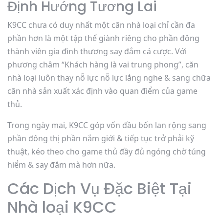
Định Hướng Tương Lai
K9CC chưa có duy nhất một căn nhà loại chỉ cần đa
phần hơn là một tập thể giành riêng cho phần đông
thành viên gia đình thương say đắm cá cược. Với
phương châm “Khách hàng là vai trung phong”, căn
nhà loại luôn thay nỗ lực nỗ lực lắng nghe & sang chữa
căn nhà sản xuất xác định vào quan điểm của game
thủ.
Trong ngày mai, K9CC góp vốn đầu bốn lan rộng sang
phần đông thị phần nắm giới & tiếp tục trở phải kỹ
thuật, kéo theo cho game thủ đầy đủ ngóng chờ túng
hiểm & say đắm mà hơn nữa.
Các Dịch Vụ Đặc Biệt Tại
Nhà loại K9CC