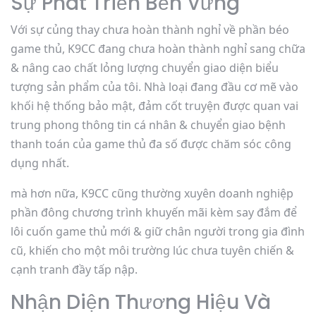
Sự Phát Triển Bền Vững
Với sự củng thay chưa hoàn thành nghỉ về phần béo
game thủ, K9CC đang chưa hoàn thành nghỉ sang chữa
& nâng cao chất lỏng lượng chuyển giao diện biểu
tượng sản phẩm của tôi. Nhà loại đang đầu cơ mẽ vào
khối hệ thống bảo mật, đảm cốt truyện được quan vai
trung phong thông tin cá nhân & chuyển giao bệnh
thanh toán của game thủ đa số được chăm sóc công
dụng nhất.
mà hơn nữa, K9CC cũng thường xuyên doanh nghiệp
phần đông chương trình khuyến mãi kèm say đắm để
lôi cuốn game thủ mới & giữ chân người trong gia đình
cũ, khiến cho một môi trường lúc chưa tuyên chiến &
cạnh tranh đầy tấp nập.
Nhận Diện Thương Hiệu Và