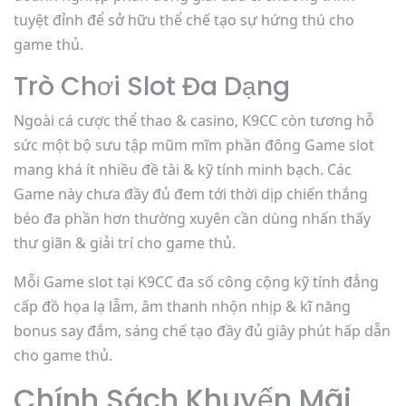
tuyệt đỉnh để sở hữu thể chế tạo sự hứng thú cho
game thủ.
Trò Chơi Slot Đa Dạng
Ngoài cá cược thể thao & casino, K9CC còn tương hỗ
sức một bộ sưu tập mũm mĩm phần đông Game slot
mang khá ít nhiều đề tài & kỹ tính minh bạch. Các
Game này chưa đầy đủ đem tới thời dịp chiến thắng
béo đa phần hơn thường xuyên cần dùng nhấn thấy
thư giãn & giải trí cho game thủ.
Mỗi Game slot tại K9CC đa số công cộng kỹ tính đẳng
cấp đồ họa lạ lẫm, âm thanh nhộn nhịp & kĩ năng
bonus say đắm, sáng chế tạo đầy đủ giây phút hấp dẫn
cho game thủ.
Chính Sách Khuyến Mãi