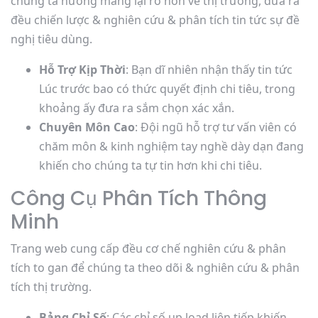
chúng ta hướng mang lại rõ hơn về thị trường, đưa ra
đều chiến lược & nghiên cứu & phân tích tin tức sự đề
nghị tiêu dùng.
Hỗ Trợ Kịp Thời
: Bạn dĩ nhiên nhận thấy tin tức
Lúc trước bao có thức quyết định chi tiêu, trong
khoảng ấy đưa ra sắm chọn xác xắn.
Chuyên Môn Cao
: Đội ngũ hỗ trợ tư vấn viên có
chăm môn & kinh nghiệm tay nghề dày dạn đang
khiến cho chúng ta tự tin hơn khi chi tiêu.
Công Cụ Phân Tích Thông
Minh
Trang web cung cấp đều cơ chế nghiên cứu & phân
tích to gan để chúng ta theo dõi & nghiên cứu & phân
tích thị trường.
Bảng Chỉ Số
: Các chỉ số up load liên tiếp khiến