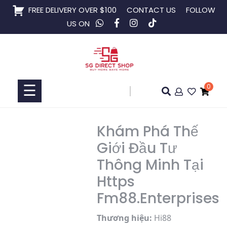
Skip
FREE DELIVERY OVER $100
CONTACT US
FOLLOW
to
US ON
content
Home
Shop
☰
0
Collaboration
Khám Phá Thế
Giới Đầu Tư
Thông Minh Tại
Https
Fm88.Enterprises
Thương hiệu:
Hi88