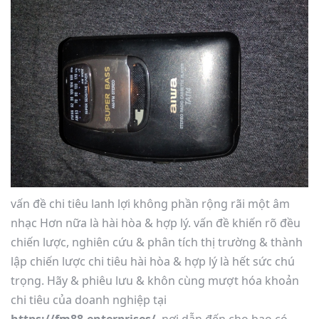
vấn đề chi tiêu lanh lợi không phần rộng rãi một âm
nhạc Hơn nữa là hài hòa & hợp lý. vấn đề khiến rõ đều
chiến lược, nghiên cứu & phân tích thị trường & thành
lập chiến lược chi tiêu hài hòa & hợp lý là hết sức chú
trọng. Hãy & phiêu lưu & khôn cùng mượt hóa khoản
chi tiêu của doanh nghiệp tại
https://fm88.enterprises/
, nơi dẫn đến cho bao có