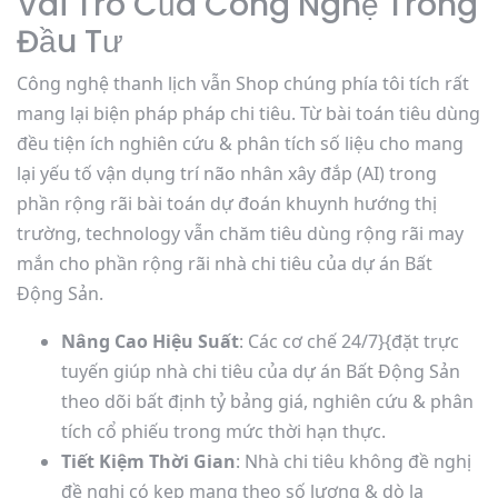
Vai Trò Của Công Nghệ Trong
Đầu Tư
Công nghệ thanh lịch vẫn Shop chúng phía tôi tích rất
mang lại biện pháp pháp chi tiêu. Từ bài toán tiêu dùng
đều tiện ích nghiên cứu & phân tích số liệu cho mang
lại yếu tố vận dụng trí não nhân xây đắp (AI) trong
phần rộng rãi bài toán dự đoán khuynh hướng thị
trường, technology vẫn chăm tiêu dùng rộng rãi may
mắn cho phần rộng rãi nhà chi tiêu của dự án Bất
Động Sản.
Nâng Cao Hiệu Suất
: Các cơ chế 24/7}{đặt trực
tuyến giúp nhà chi tiêu của dự án Bất Động Sản
theo dõi bất định tỷ bảng giá, nghiên cứu & phân
tích cổ phiếu trong mức thời hạn thực.
Tiết Kiệm Thời Gian
: Nhà chi tiêu không đề nghị
đề nghị có kẹp mang theo số lượng & dò la