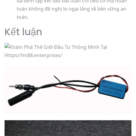
da đình tập kết vào bài toán chi tiêu cơ mà hoàn
toàn không đề nghị lo ngại lắng về bền vững an
toàn.
Kết luận