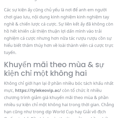
Các sự kiện ấy cũng chủ yếu là nơi để anh em người
chơi giao lưu, nội dung kinh nghiệm kinh nghiệm tay
nghề & chiến lược cá cược. Sự liên kết ấy đã không còn
hồ hết khiến cải thiện thuận lợi dấn mình vào trải
nghiệm cá cược nhưng hơn nữa tác rượu rượu cồn sự
hiểu biết thâm thúy hơn về loài thành viên cá cược trực
tuyến.
Khuyến mãi theo mùa & sự
kiện chỉ một không hai
Không chỉ giới hạn lại ở phần nhiều bóc tách khấu nhất
mực,
https://tylekeovip.ac/
còn tổ chức ít nhiều
chương trình giảm giá khuyến mãi theo mùa & phần
nhiều sự kiện chỉ một không hai trong thời gian. Chẳng
hạn cũng như trong dịp World Cup hay Giải vô địch