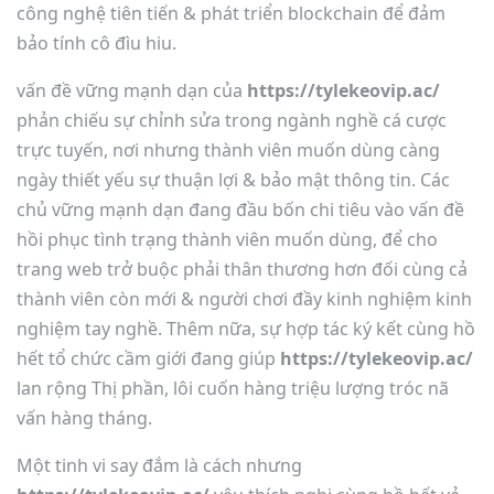
công nghệ tiên tiến & phát triển blockchain để đảm
bảo tính cô đìu hiu.
vấn đề vững mạnh dạn của
https://tylekeovip.ac/
phản chiếu sự chỉnh sửa trong ngành nghề cá cược
trực tuyến, nơi nhưng thành viên muốn dùng càng
ngày thiết yếu sự thuận lợi & bảo mật thông tin. Các
chủ vững mạnh dạn đang đầu bốn chi tiêu vào vấn đề
hồi phục tình trạng thành viên muốn dùng, để cho
trang web trở buộc phải thân thương hơn đối cùng cả
thành viên còn mới & người chơi đầy kinh nghiệm kinh
nghiệm tay nghề. Thêm nữa, sự hợp tác ký kết cùng hồ
hết tổ chức cầm giới đang giúp
https://tylekeovip.ac/
lan rộng Thị phần, lôi cuốn hàng triệu lượng tróc nã
vấn hàng tháng.
Một tinh vi say đắm là cách nhưng