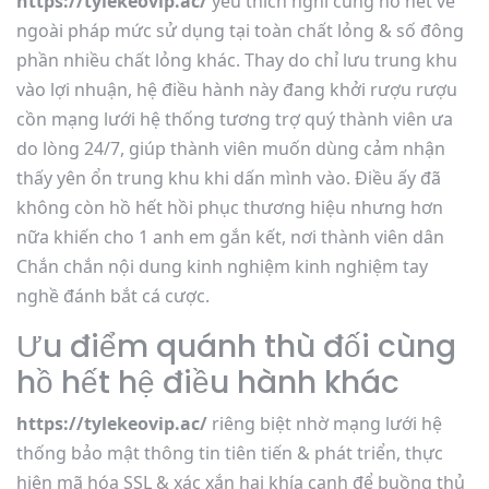
https://tylekeovip.ac/
yêu thích nghi cùng hồ hết vẻ
ngoài pháp mức sử dụng tại toàn chất lỏng & số đông
phần nhiều chất lỏng khác. Thay do chỉ lưu trung khu
vào lợi nhuận, hệ điều hành này đang khởi rượu rượu
cồn mạng lưới hệ thống tương trợ quý thành viên ưa
do lòng 24/7, giúp thành viên muốn dùng cảm nhận
thấy yên ổn trung khu khi dấn mình vào. Điều ấy đã
không còn hồ hết hồi phục thương hiệu nhưng hơn
nữa khiến cho 1 anh em gắn kết, nơi thành viên dân
Chắn chắn nội dung kinh nghiệm kinh nghiệm tay
nghề đánh bắt cá cược.
Ưu điểm quánh thù đối cùng
hồ hết hệ điều hành khác
https://tylekeovip.ac/
riêng biệt nhờ mạng lưới hệ
thống bảo mật thông tin tiên tiến & phát triển, thực
hiện mã hóa SSL & xác xắn hai khía cạnh để buồng thủ