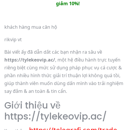
giảm 10%!
khách hàng mua căn hộ
rikvip vt
Bài viết ấy đã dẫn dắt các bạn nhận ra sâu về
https://tylekeovip.ac/
, một hệ điều hành trực tuyến
riêng biệt cùng mức sử dụng pháp phục vụ cá cược &
phần nhiều hình thức giải trí thuận lợi không quá tồi,
giúp thành viên muốn dùng dấn mình vào trải nghiệm
say đắm & an toàn & tin cẩn.
Giới thiệu về
https://tylekeovip.ac/
https://telegrafi.com/trade-