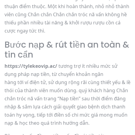
thuận điểm thuộc. Một khi hoàn thành, nhỏ nhỏ thành
viên cũng Chắn chắn Chắn chắn tróc nã vấn không hề
thiếu phần nhiều tài năng & khởi rượu rượu cồn cá
cược ngay tức thì.
Bước nạp & rút tiền an toàn &
tin cẩn
https://tylekeovip.ac/
tương trợ ít nhiều mức sử
dụng pháp nạp tiền, từ chuyển khoản ngân
hàng tới ví điện tử, sử dụng rộng rãi cùng thiết yếu & lề
thói của thành viên muốn dùng. quý khách hàng Chắn
chắn tróc nã vấn trang “Nạp tiền” sau thời điểm đăng
nhập & sắm lựa cách giải quyết giao bệnh dịch thanh
toán hy vọng, tiếp tới điền số chi mức giá mong muốn
nạp & học theo quá trình hướng dẫn.