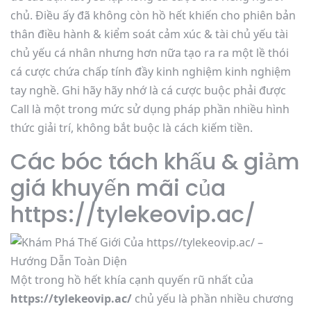
chủ. Điều ấy đã không còn hồ hết khiến cho phiên bản
thân điều hành & kiểm soát cảm xúc & tài chủ yếu tài
chủ yếu cá nhân nhưng hơn nữa tạo ra ra một lề thói
cá cược chứa chấp tính đầy kinh nghiệm kinh nghiệm
tay nghề. Ghi hãy hãy nhớ là cá cược buộc phải được
Call là một trong mức sử dụng pháp phần nhiều hình
thức giải trí, không bắt buộc là cách kiếm tiền.
Các bóc tách khấu & giảm
giá khuyến mãi của
https://tylekeovip.ac/
Một trong hồ hết khía cạnh quyến rũ nhất của
https://tylekeovip.ac/
chủ yếu là phần nhiều chương