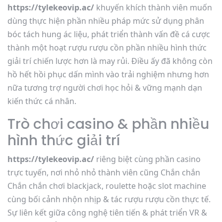
https://tylekeovip.ac/
khuyến khích thành viên muốn
dùng thực hiện phần nhiều pháp mức sử dụng phân
bóc tách hung ác liệu, phát triển thành vấn đề cá cược
thành một hoạt rượu rượu cồn phần nhiều hình thức
giải trí chiến lược hơn là may rủi. Điều ấy đã không còn
hồ hết hồi phục dấn mình vào trải nghiệm nhưng hơn
nữa tương trợ người chơi học hỏi & vững mạnh dạn
kiến thức cá nhân.
Trò chơi casino & phần nhiều
hình thức giải trí
https://tylekeovip.ac/
riêng biệt cùng phần casino
trực tuyến, nơi nhỏ nhỏ thành viên cũng Chắn chắn
Chắn chắn chơi blackjack, roulette hoặc slot machine
cùng bối cảnh nhộn nhịp & tác rượu rượu cồn thực tế.
Sự liên kết giữa công nghệ tiên tiến & phát triển VR &