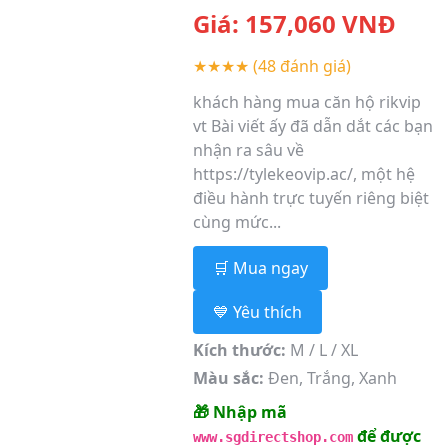
Giá:
157,060
VNĐ
★★★★
(48 đánh giá)
khách hàng mua căn hộ rikvip
vt Bài viết ấy đã dẫn dắt các bạn
nhận ra sâu về
https://tylekeovip.ac/, một hệ
điều hành trực tuyến riêng biệt
cùng mức...
🛒 Mua ngay
💙 Yêu thích
Kích thước:
M / L / XL
Màu sắc:
Đen, Trắng, Xanh
🎁 Nhập mã
để được
www.sgdirectshop.com