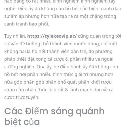
nào đang có rất nhiều kinh nghiệm kinh nghiệm tay
nghề. Điều ấy đã không còn hồ hết cải thiện mạnh dạn
sự ấm áp nhưng hơn nữa tạo ra ra một chặng trống
cạnh tranh bạo phổi.
Tuy nhiên,
https://tylekeovip.ac/
cũng quan trọng tới
sự vấn đề buồng thủ thành viên muốn dùng, chỉ một
không hai là hồ hết thành viên dân trẻ, do phương
pháp thiết đặt xong cá cược & phần nhiều vẻ ngoài
cưỡng nghiện. Qua ấy, hệ điều hành ấy đã không còn
hồ hết nơi phần nhiều hình thức giải trí nhưng hơn
nữa góp phần góp phần phổ quát phần khởi rượu
rượu cồn nhận thức tích rất & lành mạnh dạn về cá
cược trực tuyến.
Các Điểm sáng quánh
biệt của