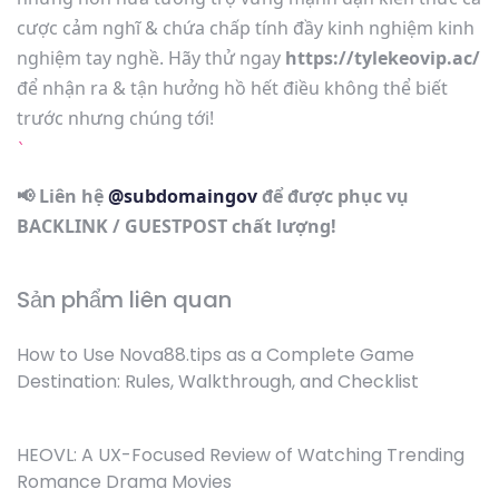
cược cảm nghĩ & chứa chấp tính đầy kinh nghiệm kinh
nghiệm tay nghề. Hãy thử ngay
https://tylekeovip.ac/
để nhận ra & tận hưởng hồ hết điều không thể biết
trước nhưng chúng tới!
`
📢 Liên hệ
@subdomaingov
để được phục vụ
BACKLINK / GUESTPOST chất lượng!
Sản phẩm liên quan
How to Use Nova88.tips as a Complete Game
Destination: Rules, Walkthrough, and Checklist
HEOVL: A UX-Focused Review of Watching Trending
Romance Drama Movies