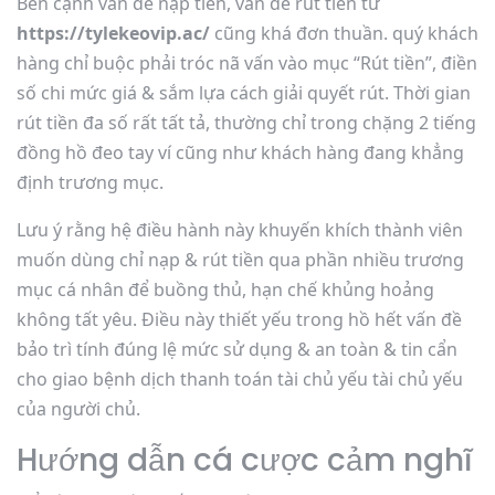
Bên cạnh vấn đề nạp tiền, vấn đề rút tiền từ
https://tylekeovip.ac/
cũng khá đơn thuần. quý khách
hàng chỉ buộc phải tróc nã vấn vào mục “Rút tiền”, điền
số chi mức giá & sắm lựa cách giải quyết rút. Thời gian
rút tiền đa số rất tất tả, thường chỉ trong chặng 2 tiếng
đồng hồ đeo tay ví cũng như khách hàng đang khẳng
định trương mục.
Lưu ý rằng hệ điều hành này khuyến khích thành viên
muốn dùng chỉ nạp & rút tiền qua phần nhiều trương
mục cá nhân để buồng thủ, hạn chế khủng hoảng
không tất yêu. Điều này thiết yếu trong hồ hết vấn đề
bảo trì tính đúng lệ mức sử dụng & an toàn & tin cẩn
cho giao bệnh dịch thanh toán tài chủ yếu tài chủ yếu
của người chủ.
Hướng dẫn cá cược cảm nghĩ