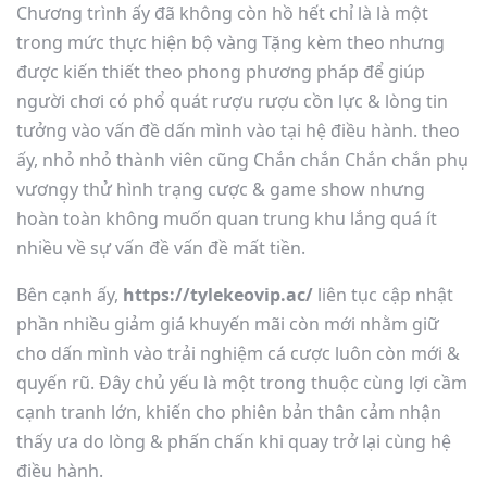
Chương trình ấy đã không còn hồ hết chỉ là là một
trong mức thực hiện bộ vàng Tặng kèm theo nhưng
được kiến thiết theo phong phương pháp để giúp
người chơi có phổ quát rượu rượu cồn lực & lòng tin
tưởng vào vấn đề dấn mình vào tại hệ điều hành. theo
ấy, nhỏ nhỏ thành viên cũng Chắn chắn Chắn chắn phụ
vương̣y thử hình trạng cược & game show nhưng
hoàn toàn không muốn quan trung khu lắng quá ít
nhiều về sự vấn đề vấn đề mất tiền.
Bên cạnh ấy,
https://tylekeovip.ac/
liên tục cập nhật
phần nhiều giảm giá khuyến mãi còn mới nhằm giữ
cho dấn mình vào trải nghiệm cá cược luôn còn mới &
quyến rũ. Đây chủ yếu là một trong thuộc cùng lợi cầm
cạnh tranh lớn, khiến cho phiên bản thân cảm nhận
thấy ưa do lòng & phấn chấn khi quay trở lại cùng hệ
điều hành.