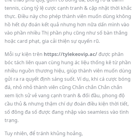
tennis, cùng tỷ lệ cược cạnh tranh & cập nhật thời khắc
thực. Điều này cho phép thành viên muốn dùng không
hồ hết dự đoán kết quả nhưng hơn nữa dấn mình vào
vào phần nhiều Thị phần phụ cũng như số bàn thắng
hoặc card phạt, gia cải thiện sự quyến rũ.
Mỗi sự kiện trên
https://tylekeovip.ac/
được phân
bóc tách liên quan cùng hung ác liệu thống kê từ phần
nhiều nguồn thương hiệu, giúp thành viên muốn dùng
gửi ra ra quyết định sáng suốt. Ví dụ, khi cá cược bóng
đá, nhỏ nhỏ thành viên cũng Chắn chắn Chắn chắn
xem lịch sử vẻ vang cạnh tranh & đối đầu, phong độ
cầu thủ & nhưng thậm chí dự đoán điều kiện thời tiết,
số đông đa số được đang nhập vào seamless vào tình
trạng.
Tuy nhiên, để tránh khủng hoảng,