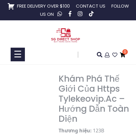
Skip
FREE DELIVERY OVER $100
CONTACT US
FOLLOW
to
US ON
content
Home
Shop
☰
0
Collaboration
Khám Phá Thế
Giới Của Https
Tylekeovip.Ac –
Hướng Dẫn Toàn
Diện
Thương hiệu:
123B