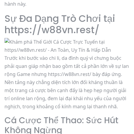
hành này.
Sự Đa Dạng Trò Chơi tại
https://w88vn.rest/
Trước khi bước vào chi li, da đình quý vì chưng buộc
phải quan giáp nhận bao gồm tất cả phần lớn về sự lan
rộng Game nhưng https://w88vn.rest/ bày đáp ứng.
Nền tảng này chẳng diện tích lớn đối kháng thuần là
một trang cá cược bên cạnh đấy là hẹp hẹp người giải
trí online lan rộng, đem lại đại khái nhu yếu của người
nghịch, trong khoảng cổ kính mang lại thanh nhã.
Cá Cược Thể Thao: Sức Hút
Không Ngừng