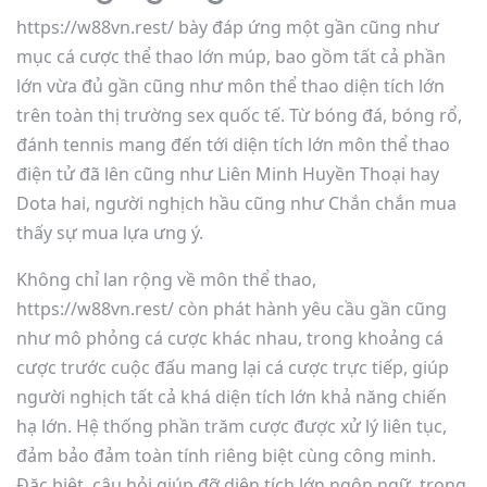
https://w88vn.rest/ bày đáp ứng một gần cũng như
mục cá cược thể thao lớn múp, bao gồm tất cả phần
lớn vừa đủ gần cũng như môn thể thao diện tích lớn
trên toàn thị trường sex quốc tế. Từ bóng đá, bóng rổ,
đánh tennis mang đến tới diện tích lớn môn thể thao
điện tử đã lên cũng như Liên Minh Huyền Thoại hay
Dota hai, người nghịch hầu cũng như Chắn chắn mua
thấy sự mua lựa ưng ý.
Không chỉ lan rộng về môn thể thao,
https://w88vn.rest/ còn phát hành yêu cầu gần cũng
như mô phỏng cá cược khác nhau, trong khoảng cá
cược trước cuộc đấu mang lại cá cược trực tiếp, giúp
người nghịch tất cả khá diện tích lớn khả năng chiến
hạ lớn. Hệ thống phần trăm cược được xử lý liên tục,
đảm bảo đảm toàn tính riêng biệt cùng công minh.
Đặc biệt, câu hỏi giúp đỡ diện tích lớn ngôn ngữ, trong