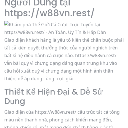
Người Dùng tại
https://w88vn.rest/
Giao diện khách hàng là yếu tố kiên thế chắn buộc phải
tất cả kiên quyết thưởng thức của người nghịch trên
bất kì hệ điều hành cá cược nào. https://w88vn.rest/
vẫn bài quý vì chưng dạng đáng quan trung khu vào
câu hỏi xuất quý vì chưng dạng một hình ảnh thân
thiện, dễ áp dụng cùng trực giác.
Thiết Kế Hiện Đại & Dễ Sử
Dụng
Giao diện của https://w88vn.rest/ cấu trúc tất cả tông
màu nền thanh nhã, phong cách khiến mang đến,
không khiến rối mắt mang đến khách hàng. Các tài