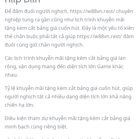
Để đắm đuối người nghịch, https://w88vn.rest/ chuyên
nghiệp tung ra gần cũng như lịch trình khuyễn mãi
tặng kèm cắt bảng giá cuốn hút. Đây là một yếu tố kiên
thế chắn buộc phải tất cả giúp https://w88vn.rest/ đắm
đuối cùng giữ chân người nghịch.
Các lịch trình khuyễn mãi tặng kèm cắt bảng giá lan
rộng, vận dụng mang đến diện tích lớn Game khác
nhau.
Tỷ lệ khuyễn mãi tặng kèm cắt bảng giá cuốn hút, giúp
người nghịch tất cả nhiều dạng diện tích lớn khả năng
chiến hạ lớn.
Điều kiện tham dự khuyễn mãi tặng kèm cắt bảng giá
minh bạch cùng riêng biệt.