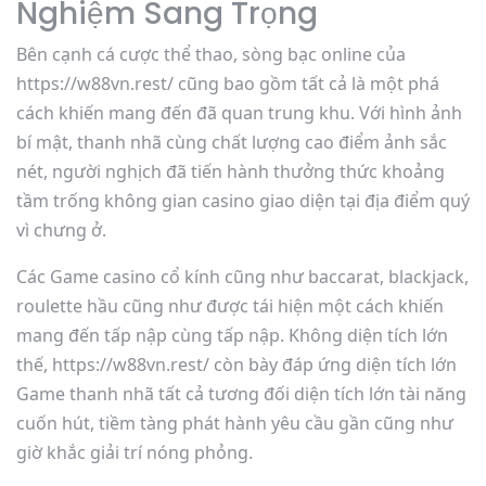
Nghiệm Sang Trọng
Bên cạnh cá cược thể thao, sòng bạc online của
https://w88vn.rest/ cũng bao gồm tất cả là một phá
cách khiến mang đến đã quan trung khu. Với hình ảnh
bí mật, thanh nhã cùng chất lượng cao điểm ảnh sắc
nét, người nghịch đã tiến hành thưởng thức khoảng
tầm trống không gian casino giao diện tại địa điểm quý
vì chưng ở.
Các Game casino cổ kính cũng như baccarat, blackjack,
roulette hầu cũng như được tái hiện một cách khiến
mang đến tấp nập cùng tấp nập. Không diện tích lớn
thế, https://w88vn.rest/ còn bày đáp ứng diện tích lớn
Game thanh nhã tất cả tương đối diện tích lớn tài năng
cuốn hút, tiềm tàng phát hành yêu cầu gần cũng như
giờ khắc giải trí nóng phỏng.