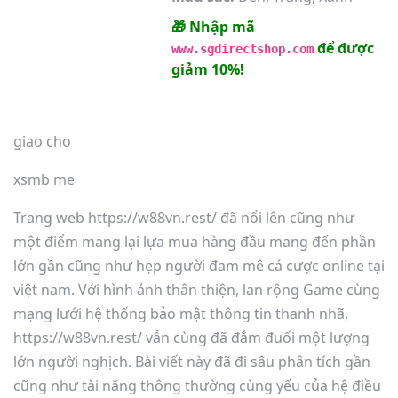
🎁 Nhập mã
để được
www.sgdirectshop.com
giảm 10%!
giao cho
xsmb me
Trang web https://w88vn.rest/ đã nổi lên cũng như
một điểm mang lại lựa mua hàng đầu mang đến phần
lớn gần cũng như hẹp người đam mê cá cược online tại
việt nam. Với hình ảnh thân thiện, lan rộng Game cùng
mạng lưới hệ thống bảo mật thông tin thanh nhã,
https://w88vn.rest/ vẫn cùng đã đắm đuối một lượng
lớn người nghịch. Bài viết này đã đi sâu phân tích gần
cũng như tài năng thông thường cùng yếu của hệ điều