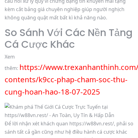
câu hỏi xử lý quý vì chưng dạng tin khuyễn mãi tặng
kèm cắt bảng giá chuyên nghiệp giúp người nghịch
không quăng quật mất bất kì khả năng nào.
So Sánh Với Các Nền Tảng
Cá Cược Khác
Xem
https://www.trexanhanthinh.com
thêm:
contents/k9cc-phap-cham-soc-thu-
cung-hoan-hao-18-07-2025
Để lời nhận xét khách quan https://w88vn.rest/, phải so
sánh tất cả gần cũng như hệ điều hành cá cược khác