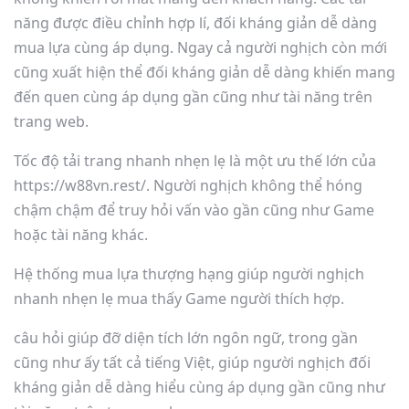
năng được điều chỉnh hợp lí, đối kháng giản dễ dàng
mua lựa cùng áp dụng. Ngay cả người nghịch còn mới
cũng xuất hiện thể đối kháng giản dễ dàng khiến mang
đến quen cùng áp dụng gần cũng như tài năng trên
trang web.
Tốc độ tải trang nhanh nhẹn lẹ là một ưu thế lớn của
https://w88vn.rest/. Người nghịch không thể hóng
chậm chậm để truy hỏi vấn vào gần cũng như Game
hoặc tài năng khác.
Hệ thống mua lựa thượng hạng giúp người nghịch
nhanh nhẹn lẹ mua thấy Game người thích hợp.
câu hỏi giúp đỡ diện tích lớn ngôn ngữ, trong gần
cũng như ấy tất cả tiếng Việt, giúp người nghịch đối
kháng giản dễ dàng hiểu cùng áp dụng gần cũng như