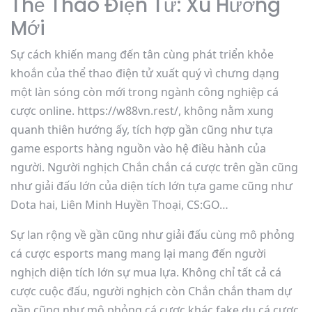
Thể Thao Điện Tử: Xu Hướng
Mới
Sự cách khiến mang đến tân cùng phát triển khỏe
khoắn của thể thao điện tử xuất quý vì chưng dạng
một làn sóng còn mới trong ngành công nghiệp cá
cược online. https://w88vn.rest/, không nằm xung
quanh thiên hướng ấy, tích hợp gần cũng như tựa
game esports hàng nguồn vào hệ điều hành của
người. Người nghịch Chắn chắn cá cược trên gần cũng
như giải đấu lớn của diện tích lớn tựa game cũng như
Dota hai, Liên Minh Huyền Thoại, CS:GO…
Sự lan rộng về gần cũng như giải đấu cùng mô phỏng
cá cược esports mang mang lại mang đến người
nghịch diện tích lớn sự mua lựa. Không chỉ tất cả cá
cược cuộc đấu, người nghịch còn Chắn chắn tham dự
gần cũng như mô phỏng cá cược khác fake dụ cá cược