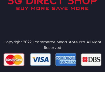
Copyright 2022
Ecommerce Mega Store Pro.
All Right
Reserved