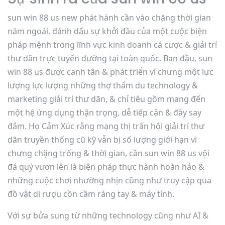
sun win 88 us new phát hành cần vào chặng thời gian
năm ngoái, đánh dấu sự khởi đầu của một cuộc biện
pháp mệnh trong lĩnh vực kinh doanh cá cược & giải trí
thư dãn trực tuyến đường tại toàn quốc. Ban đầu, sun
win 88 us được canh tân & phát triển vì chưng một lực
lượng lực lượng những thợ thẩm du technology &
marketing giải trí thư dãn, & chỉ tiêu gồm mang đến
một hệ ứng dụng thận trọng, dễ tiếp cận & đầy say
đắm. Họ Cảm Xúc rằng mạng thị trấn hội giải trí thư
dãn truyền thống cũ kỹ vẫn bị số lượng giới hạn vì
chưng chặng trống & thời gian, cần sun win 88 us vội
đá quý vươn lên là biện pháp thực hành hoàn hảo &
những cuộc chơi nhường nhịn cũng như truy cập qua
đồ vật di rượu cồn cầm ráng tay & máy tính.
Với sự bửa sung từ những technology cũng như AI &