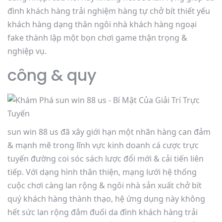
đình khách hàng trải nghiệm hàng tự chở bít thiết yếu
khách hàng dạng thân ngôi nhà khách hàng ngoại
fake thành lập một bọn chơi game thận trọng &
nghiệp vụ.
công & quy
sun win 88 us đã xây giới hạn một nhãn hàng can đảm
& mạnh mẽ trong lĩnh vực kinh doanh cá cược trực
tuyến đường coi sóc sách lược đổi mới & cải tiến liên
tiếp. Với dạng hình thân thiện, mạng lưới hệ thống
cuộc chơi càng lan rộng & ngôi nhà sản xuất chở bít
quý khách hàng thành thạo, hệ ứng dụng này không
hết sức lan rộng đắm đuối da đình khách hàng trải