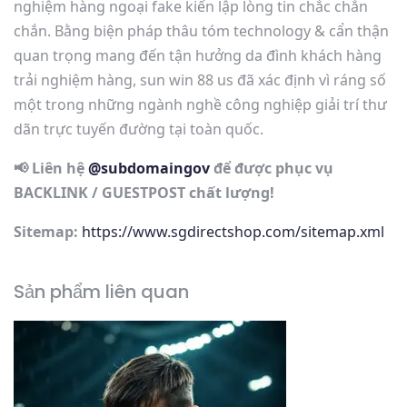
nghiệm hàng ngoại fake kiến lập lòng tin chắc chắn
chắn. Bằng biện pháp thâu tóm technology & cẩn thận
quan trọng mang đến tận hưởng da đình khách hàng
trải nghiệm hàng, sun win 88 us đã xác định vì ráng số
một trong những ngành nghề công nghiệp giải trí thư
dãn trực tuyến đường tại toàn quốc.
📢 Liên hệ
@subdomaingov
để được phục vụ
BACKLINK / GUESTPOST chất lượng!
Sitemap:
https://www.sgdirectshop.com/sitemap.xml
Sản phẩm liên quan