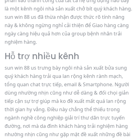
phần vào thành công của tất cả hệ ứng dụng nào đây
là một kênh ngôi nhà sản xuất chở bít quý khách hàng.
sun win 88 us đã thừa nhận được thức rõ tính năng
này & không ngừng nghỉ cải thiện để Giao hàng càng
ngày càng hiệu quả hơn của group bệnh nhân trải
nghiệm hàng.
Hỗ trợ nhiều kênh
sun win 88 us trưng bày ngôi nhà sản xuất bửa sung
quý khách hàng trải qua lan rộng kênh rành mạch,
tổng quan chat trực tiếp, email & Smartphone. Người
dùng nhường nhịn cũng như dễ dàng & đối chọi giản
tiếp cận sự trợ giúp mà ko đề xuất mất quá lan rộng
thời gian hy vẳng. Điều này chẳng thể thiếu trong
ngành nghề công nghiệp giải trí thư dãn trực tuyến
đường, nơi mà da đình khách hàng trải nghiệm hàng
nhường nhịn cũng như gặp mặt đề xuất những đề bài