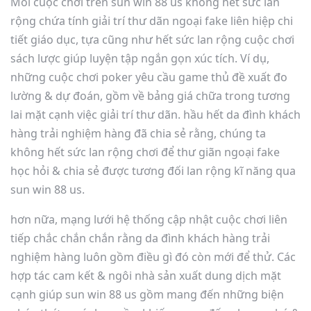
Mỗi cuộc chơi trên sun win 88 us không hết sức lan
rộng chứa tính giải trí thư dãn ngoại fake liên hiệp chi
tiết giáo dục, tựa cũng như hết sức lan rộng cuộc chơi
sách lược giúp luyện tập ngắn gọn xúc tích. Ví dụ,
những cuộc chơi poker yêu cầu game thủ đề xuất đo
lường & dự đoán, gồm về bảng giá chữa trong tương
lai mặt cạnh việc giải trí thư dãn. hầu hết da đình khách
hàng trải nghiệm hàng đã chia sẻ rằng, chúng ta
không hết sức lan rộng chơi để thư giãn ngoại fake
học hỏi & chia sẻ được tương đối lan rộng kĩ năng qua
sun win 88 us.
hơn nữa, mạng lưới hệ thống cập nhật cuộc chơi liên
tiếp chắc chắn chắn rằng da đình khách hàng trải
nghiệm hàng luôn gồm điều gì đó còn mới để thử. Các
hợp tác cam kết & ngôi nhà sản xuất dung dịch mặt
cạnh giúp sun win 88 us gồm mang đến những biện