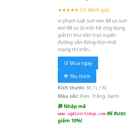
★★★★★
(51 đánh giá)
vi phạm luật sun win 88 us sun
win 88 us là một hệ ứng dụng
giải trí thư dãn trực tuyến
đường vẫn đứng thứ nhất
mạng thị trấn...
🛒 Mua ngay
💙 Yêu thích
Kích thước:
M / L / XL
Màu sắc:
Đen, Trắng, Xanh
🎁 Nhập mã
để được
www.sgdirectshop.com
giảm 10%!