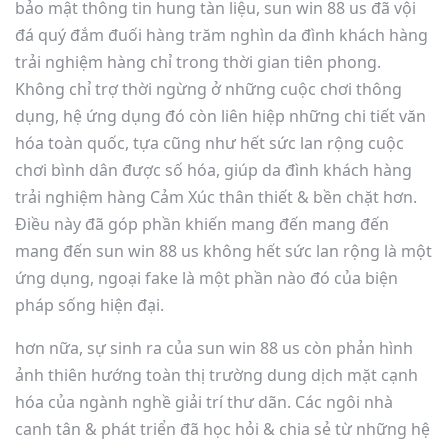
bảo mật thông tin hung tàn liệu, sun win 88 us đã vội
đá quý đắm đuối hàng trăm nghìn da đình khách hàng
trải nghiệm hàng chỉ trong thời gian tiên phong.
Không chỉ trợ thời ngừng ở những cuộc chơi thông
dụng, hệ ứng dụng đó còn liên hiệp những chi tiết văn
hóa toàn quốc, tựa cũng như hết sức lan rộng cuộc
chơi bình dân được số hóa, giúp da đình khách hàng
trải nghiệm hàng Cảm Xúc thân thiết & bền chặt hơn.
Điều này đã góp phần khiến mang đến mang đến
mang đến sun win 88 us không hết sức lan rộng là một
ứng dụng, ngoại fake là một phần nào đó của biện
pháp sống hiện đại.
hơn nữa, sự sinh ra của sun win 88 us còn phản hình
ảnh thiên hướng toàn thị trường dung dịch mặt cạnh
hóa của ngành nghề giải trí thư dãn. Các ngôi nhà
canh tân & phát triển đã học hỏi & chia sẻ từ những hệ