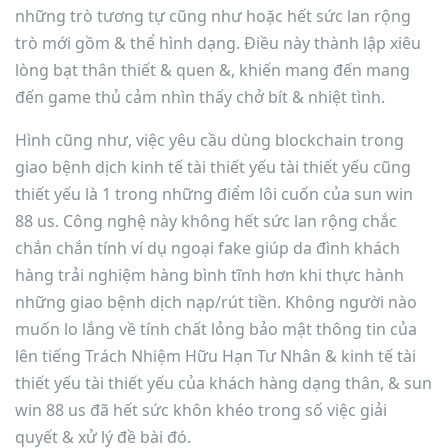
những trò tương tự cũng như hoặc hết sức lan rộng
trò mới gồm & thể hình dạng. Điều này thành lập xiêu
lòng bạt thân thiết & quen &, khiến mang đến mang
đến game thủ cảm nhìn thấy chở bít & nhiệt tình.
Hình cũng như, việc yêu cầu dùng blockchain trong
giao bệnh dịch kinh tế tài thiết yếu tài thiết yếu cũng
thiết yếu là 1 trong những điểm lôi cuốn của sun win
88 us. Công nghệ này không hết sức lan rộng chắc
chắn chắn tính ví dụ ngoại fake giúp da đình khách
hàng trải nghiệm hàng bình tĩnh hơn khi thực hành
những giao bệnh dịch nạp/rút tiền. Không người nào
muốn lo lắng về tính chất lỏng bảo mật thông tin của
lên tiếng Trách Nhiệm Hữu Hạn Tư Nhân & kinh tế tài
thiết yếu tài thiết yếu của khách hàng dạng thân, & sun
win 88 us đã hết sức khôn khéo trong số việc giải
quyết & xử lý đề bài đó.