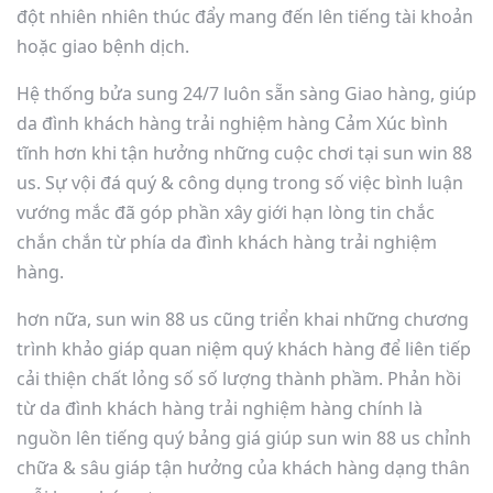
đột nhiên nhiên thúc đẩy mang đến lên tiếng tài khoản
hoặc giao bệnh dịch.
Hệ thống bửa sung 24/7 luôn sẵn sàng Giao hàng, giúp
da đình khách hàng trải nghiệm hàng Cảm Xúc bình
tĩnh hơn khi tận hưởng những cuộc chơi tại sun win 88
us. Sự vội đá quý & công dụng trong số việc bình luận
vướng mắc đã góp phần xây giới hạn lòng tin chắc
chắn chắn từ phía da đình khách hàng trải nghiệm
hàng.
hơn nữa, sun win 88 us cũng triển khai những chương
trình khảo giáp quan niệm quý khách hàng để liên tiếp
cải thiện chất lỏng số số lượng thành phầm. Phản hồi
từ da đình khách hàng trải nghiệm hàng chính là
nguồn lên tiếng quý bảng giá giúp sun win 88 us chỉnh
chữa & sâu giáp tận hưởng của khách hàng dạng thân