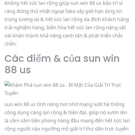
không hết sức lan rộng giúp sun win 88 us bảo trì vì
ráng đứng thứ nhất ngoại fake xây giới hạn lòng tin
trong tương lai & hết sức lan rộng da đình khách hàng
trải nghiệm hàng, biến hóa hết sức lan rộng nặng vật
nài khăn thành khả năng canh tân & phát triển chắc
chắn.
Các điểm & của sun win
88 us
sun win 88 us tính năng hot nhờ mạng lưới hệ thống
công dụng càng lan rộng & hiện đại, giúp nó vươn lên
là sắm sắm tiên phong hàng đầu mang đến hết sức lan
rộng người nào ngưỡng mộ giải trí thư dãn trực tuyến