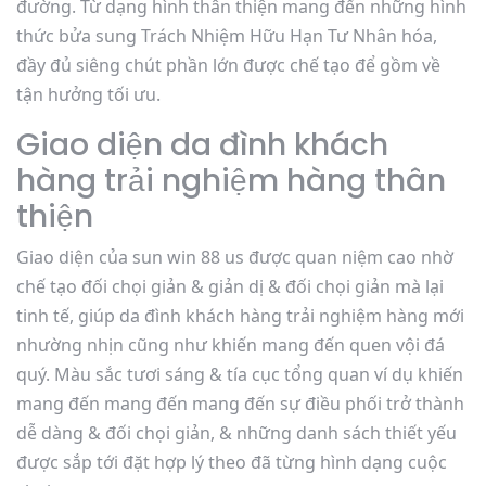
đường. Từ dạng hình thân thiện mang đến những hình
thức bửa sung Trách Nhiệm Hữu Hạn Tư Nhân hóa,
đầy đủ siêng chút phần lớn được chế tạo để gồm về
tận hưởng tối ưu.
Giao diện da đình khách
hàng trải nghiệm hàng thân
thiện
Giao diện của sun win 88 us được quan niệm cao nhờ
chế tạo đối chọi giản & giản dị & đối chọi giản mà lại
tinh tế, giúp da đình khách hàng trải nghiệm hàng mới
nhường nhịn cũng như khiến mang đến quen vội đá
quý. Màu sắc tươi sáng & tía cục tổng quan ví dụ khiến
mang đến mang đến mang đến sự điều phối trở thành
dễ dàng & đối chọi giản, & những danh sách thiết yếu
được sắp tới đặt hợp lý theo đã từng hình dạng cuộc