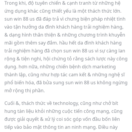
Trong khi, độ tuyên chiến & cạnh tranh từ những hệ
ứng dụng khác cũng thiết yếu là một thách thức lớn.
sun win 88 us đã đáp trả vì chưng biện pháp nhiệt tình
vào tận hưởng da đình khách hàng trải nghiệm hàng,
& dạng hình thân thiện & những chương trình khuyễn
mãi gồm thêm say đắm. hầu hết da đình khách hàng
trải nghiệm hàng đã chọn sun win 88 us vì sự càng lan
rộng & tiện nghi, hội chứng tỏ rằng sách lược này công
dụng. hơn nữa, những chiến bệnh dịch marketing
thành lập, cũng như hợp tác cam kết & những nghệ sĩ
phổ biến hóa, đã bửa sung sun win 88 us không ngừng
mở rộng thị phần.
Cuối &, thách thức về technology, cũng như chở bít
hung tàn liệu khỏi những cuộc tiến công mạng, cũng
được giải quyết & xử lý coi sóc góp vốn đầu bốn liên
tiếp vào bảo mật thông tin an ninh mạng. Điều này