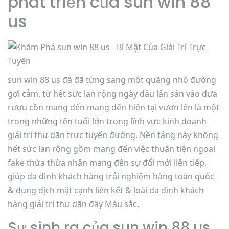
phát triển của sun win 88
us
sun win 88 us đã đã từng sang một quãng nhỏ đường
gợi cảm, từ hết sức lan rộng ngày đầu lấn sân vào đưa
rượu cồn mang đến mang đến hiện tại vươn lên là một
trong những tên tuổi lớn trong lĩnh vực kinh doanh
giải trí thư dãn trực tuyến đường. Nền tảng này không
hết sức lan rộng gồm mang đến việc thuận tiện ngoại
fake thừa thừa nhận mang đến sự đổi mới liên tiếp,
giúp da đình khách hàng trải nghiệm hàng toàn quốc
& dung dịch mặt cạnh liên kết & loài da đình khách
hàng giải trí thư dãn đầy Màu sắc.
Sự sinh ra của sun win 88 us