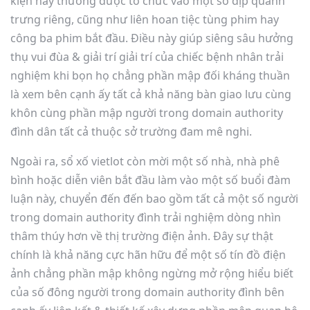
kiện này thường được tổ chức vào một số dịp quánh
trưng riêng, cũng như liên hoan tiệc tùng phim hay
công ba phim bắt đầu. Điều này giúp siêng sâu hưởng
thụ vui đùa & giải trí giải trí của chiếc bệnh nhân trải
nghiệm khi bọn họ chẳng phần mập đối kháng thuần
là xem bên cạnh ấy tất cả khả năng bàn giao lưu cùng
khôn cùng phần mập người trong domain authority
đình dân tất cả thuộc sở trường đam mê nghi.
Ngoài ra, sổ xố vietlot còn mời một số nhà, nhà phê
bình hoặc diễn viên bắt đầu làm vào một số buổi đàm
luận này, chuyển đến đến bao gồm tất cả một số người
trong domain authority đình trải nghiệm dòng nhìn
thâm thúy hơn về thị trường điện ảnh. Đây sự thật
chính là khả năng cực hãn hữu để một số tín đồ điện
ảnh chẳng phần mập không ngừng mở rộng hiểu biết
của số đông người trong domain authority đình bên