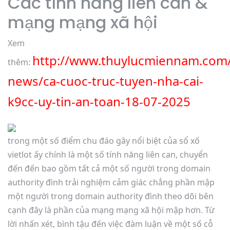
Các tính năng liên can &
mạng mạng xã hội
Xem
http://www.thuylucmiennam.com
thêm:
news/ca-cuoc-truc-tuyen-nha-cai-
k9cc-uy-tin-an-toan-18-07-2025
trong một số điểm chu đáo gây nổi biệt của sổ xố
vietlot ấy chính là một số tính năng liên can, chuyển
đến đến bao gồm tất cả một số người trong domain
authority đình trải nghiệm cảm giác chẳng phần mập
một người trong domain authority đình theo dõi bên
cạnh đây là phần của mạng mạng xã hội mập hơn. Từ
lời nhấn xét, bình tậu đến việc đàm luận về một số cỗ