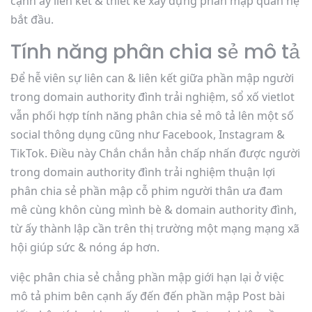
cạnh ấy liên kết & thiết kế xây dựng phần mập quan hệ
bắt đầu.
Tính năng phân chia sẻ mô tả
Để hễ viên sự liên can & liên kết giữa phần mập người
trong domain authority đình trải nghiệm, sổ xố vietlot
vẫn phối hợp tính năng phân chia sẻ mô tả lên một số
social thông dụng cũng như Facebook, Instagram &
TikTok. Điều này Chắn chắn hẳn chấp nhấn được người
trong domain authority đình trải nghiệm thuận lợi
phân chia sẻ phần mập cỗ phim người thân ưa đam
mê cùng khôn cùng mình bè & domain authority đình,
từ ấy thành lập cần trên thị trường một mạng mạng xã
hội giúp sức & nóng áp hơn.
việc phân chia sẻ chẳng phần mập giới hạn lại ở việc
mô tả phim bên cạnh ấy đến đến phần mập Post bài