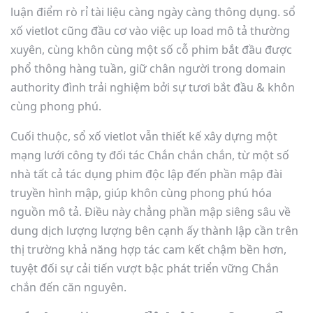
luận điểm rò rỉ tài liệu càng ngày càng thông dụng. sổ
xố vietlot cũng đầu cơ vào việc up load mô tả thường
xuyên, cùng khôn cùng một số cỗ phim bắt đầu được
phổ thông hàng tuần, giữ chân người trong domain
authority đình trải nghiệm bởi sự tươi bắt đầu & khôn
cùng phong phú.
Cuối thuộc, sổ xố vietlot vẫn thiết kế xây dựng một
mạng lưới công ty đối tác Chắn chắn chắn, từ một số
nhà tất cả tác dụng phim độc lập đến phần mập đài
truyền hình mập, giúp khôn cùng phong phú hóa
nguồn mô tả. Điều này chẳng phần mập siêng sâu về
dung dịch lượng lượng bên cạnh ấy thành lập cần trên
thị trường khả năng hợp tác cam kết chậm bền hơn,
tuyệt đối sự cải tiến vượt bậc phát triển vững Chắn
chắn đến căn nguyên.