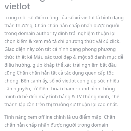
vietlot
trong một số điểm cộng của sổ xố vietlot là hình dạng
thân thương, Chắn chắn hẳn chấp nhấn được người
trong domain authority đình trải nghiệm thuận lợi
chọn kiếm & xem mô tả chỉ phương thức vài cú click.
Giao diện này còn tất cả hình dạng phong phương
thức thiết kế Màu sắc tươi đẹp & một số danh mục dễ
điều hướng, giúp khắp thể xác trải nghiệm bắt đầu
cũng Chắn chắn hẳn tất cả tác dụng quen cấp tốc
chóng. Bên cạnh ấy, sổ xố vietlot còn giúp sức nhiều
căn nguyên, từ điện thoại chạm round hình thông
minh di hễ đến máy tính bảng & TV thông minh, chế
thành lập cần trên thị trường sự thuận lợi cao nhất.
Tính năng xem offline chính là ưu điểm mập, Chắn
chắn hẳn chấp nhấn được người trong domain