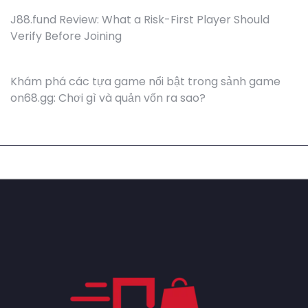
J88.fund Review: What a Risk-First Player Should
Verify Before Joining
Khám phá các tựa game nổi bật trong sảnh game
on68.gg: Chơi gì và quản vốn ra sao?