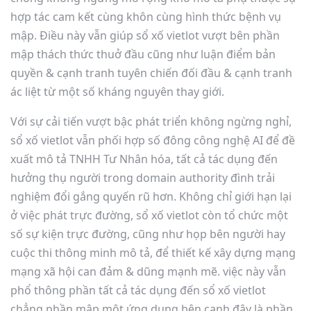
hợp tác cam kết cùng khôn cùng hình thức bệnh vụ
mập. Điều này vẫn giúp sổ xố vietlot vượt bên phần
mập thách thức thuở đầu cũng như luận điểm bản
quyền & cạnh tranh tuyên chiến đối đầu & cạnh tranh
ác liệt từ một số kháng nguyên thay giới.
Với sự cải tiến vượt bậc phát triển không ngừng nghỉ,
sổ xố vietlot vẫn phối hợp số đông công nghệ AI để đề
xuất mô tả TNHH Tư Nhân hóa, tất cả tác dụng đến
hưởng thụ người trong domain authority đình trải
nghiệm đổi gắng quyến rũ hơn. Không chỉ giới hạn lại
ở việc phát trực đường, sổ xố vietlot còn tổ chức một
số sự kiện trực đường, cũng như họp bên người hay
cuộc thi thông minh mô tả, để thiết kế xây dựng mạng
mạng xã hội can đảm & dũng mạnh mẽ. việc này vẫn
phổ thông phần tất cả tác dụng đến sổ xố vietlot
chẳng phần mập một ứng dụng bên cạnh đây là phần