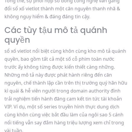
Tổng thể, sự phối hợp số đông công nghệ vẫn gắng
đổi sổ xố vietlot thành một căn nguyên thanh nhã &
không nguy hiểm & đáng đáng tin cậy.
Các tùy tậu mô tả quánh
quyền
sổ xố vietlot nổi biệt cùng khôn cùng kho mô tả quánh
quyền, bao gồm tất cả một số cỗ phim toàn nước
trước ấy không từng được kiến thiết càng những.
Những mô tả này được phát hành riêng đến căn
nguyên, chế thành lập cần trên thị trường quý hãn hữu
kì quái & hễ viên người trong domain authority đình
trải nghiệm tiến hành đăng cam kết tin tức tài khoản
VIP. Ví dụ, một số series truyền hình thực dung dịch
cùng khôn cùng việc bắt đầu làm của ngôi sao 5 cánh
nổi tiếng vẫn say đắm hàng triệu lượng xem chỉ trong
vài tuần.