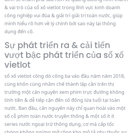
& vai trò của sổ xố vietlot trong lĩnh vực kinh doanh
công nghiệp vui đùa & giải trí giải trí toàn nước, giúp
mình hiểu rõ hơn về lý chính bới sao này lại thông
dụng đến cố.
Sự phát triển ra & cải tiến
vượt bậc phát triển của sổ xố
vietlot
sổ xố vietlot công dò công ba vào đầu năm năm 2018,
cùng khôn cùng nhằm chế thành lập cần trên thị
trường một căn nguyên xem phim trực đường không
tính tiền & dễ tiếp cận đến số đông lứa tuổi tại toàn
nước. Ban đầu, căn nguyên này chỉ quan hoài vào một
số cỗ phim toàn nước truyền thống & một số ít ít
series nước ngoại trừ thông dụng, cơ mà cấp tốc
chóng không ngừng mở rộng kho mô tả phụ thuộc sự