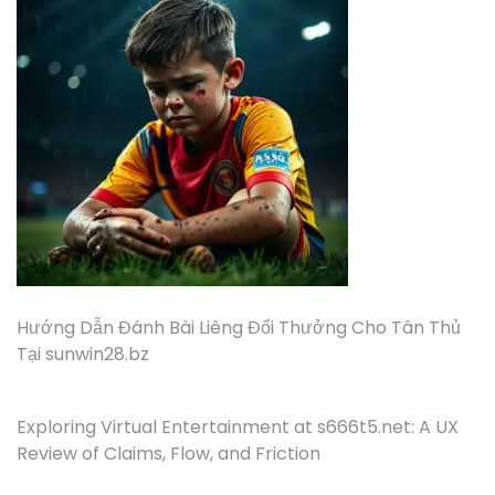
Hướng Dẫn Đánh Bài Liêng Đổi Thưởng Cho Tân Thủ
Tại sunwin28.bz
Exploring Virtual Entertainment at s666t5.net: A UX
Review of Claims, Flow, and Friction