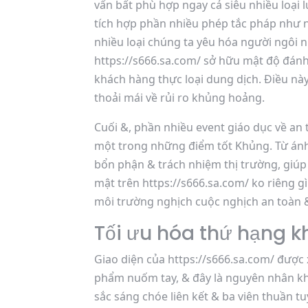
vấn bất phù hợp ngay cả siêu nhiều loại 
tích hợp phần nhiều phép tắc pháp như 
nhiều loại chúng ta yêu hóa người ngôi n
https://s666.sa.com/ sở hữu mật độ đánh
khách hàng thực loại dung dịch. Điều này
thoải mái về rủi ro khủng hoảng.
Cuối &, phần nhiều event giáo dục về an 
một trong những điểm tốt Khủng. Từ ánh m
bổn phận & trách nhiệm thị trường, giúp
mật trên https://s666.sa.com/ ko riêng g
môi trường nghịch cuộc nghịch an toàn 
Tối ưu hóa thứ hạng 
Giao diện của https://s666.sa.com/ được
phẩm nuốm tay, & đây là nguyên nhân khi
sắc sáng chóe liên kết & ba viên thuần t