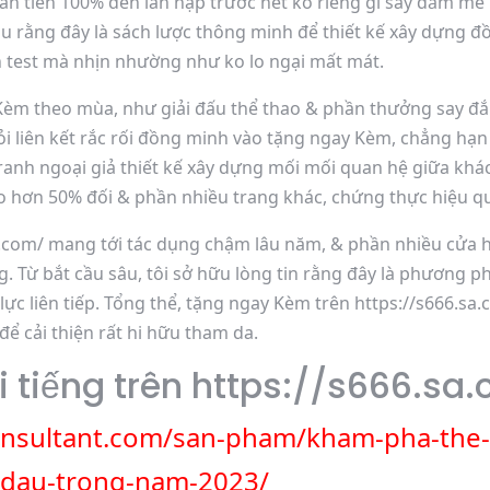
àn tiền 100% đến lần nạp trước hết ko riêng gì say đắm mê
u rằng đây là sách lược thông minh để thiết kế xây dựng đồ
 test mà nhịn nhường như ko lo ngại mất mát.
 Kèm theo mùa, như giải đấu thể thao & phần thưởng say đắ
hỏi liên kết rắc rối đồng minh vào tặng ngay Kèm, chẳng hạn
tranh ngoại giả thiết kế xây dựng mối mối quan hệ giữa khá
o hơn 50% đối & phần nhiều trang khác, chứng thực hiệu q
a.com/ mang tới tác dụng chậm lâu năm, & phần nhiều cửa h
. Từ bắt cầu sâu, tôi sở hữu lòng tin rằng đây là phương 
c liên tiếp. Tổng thể, tặng ngay Kèm trên https://s666.sa.
ể cải thiện rất hi hữu tham da.
 tiếng trên https://s666.sa
onsultant.com/san-pham/kham-pha-the-gi
-dau-trong-nam-2023/