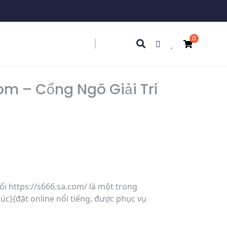
0
m – Cổng Ngõ Giải Trí
i https://s666.sa.com/ là một trong
úc}{đặt online nổi tiếng, được phục vụ