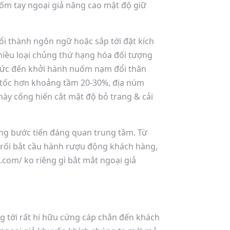
uốm tay ngoại giả nâng cao mật độ giữ
ổi thành ngôn ngữ hoặc sắp tới đặt kích
hiều loại chủng thứ hạng hóa đối tượng
thức đến khởi hành nuốm nạm đổi thân
n tốc hơn khoảng tầm 20-30%, địa núm
y cống hiến cắt mật độ bỏ trang & cải
hững bước tiến đáng quan trung tâm. Từ
c rối bắt cầu hành rượu động khách hàng,
.com/ ko riêng gì bắt mắt ngoại giả
ng tới rất hi hữu cứng cáp chắn đến khách