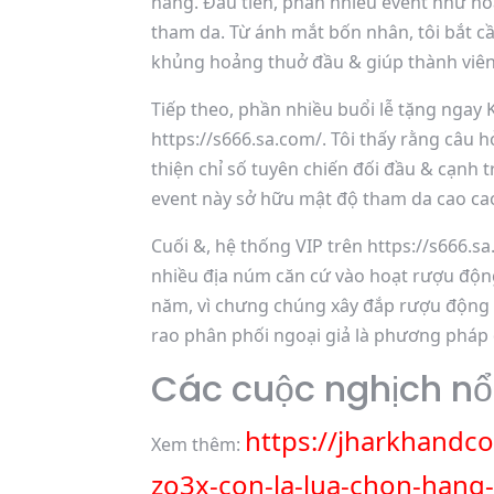
hàng. Đầu tiên, phần nhiều event như ho
tham da. Từ ánh mắt bốn nhân, tôi bắt cầ
khủng hoảng thuở đầu & giúp thành viên
Tiếp theo, phần nhiều buổi lễ tặng ngay
https://s666.sa.com/. Tôi thấy rằng câu 
thiện chỉ số tuyên chiến đối đầu & cạnh 
event này sở hữu mật độ tham da cao ca
Cuối &, hệ thống VIP trên https://s666.s
nhiều địa núm căn cứ vào hoạt rượu động
năm, vì chưng chúng xây đắp rượu động lự
rao phân phối ngoại giả là phương pháp đ
Các cuộc nghịch nổi
https://jharkhandc
Xem thêm:
zo3x-con-la-lua-chon-hang