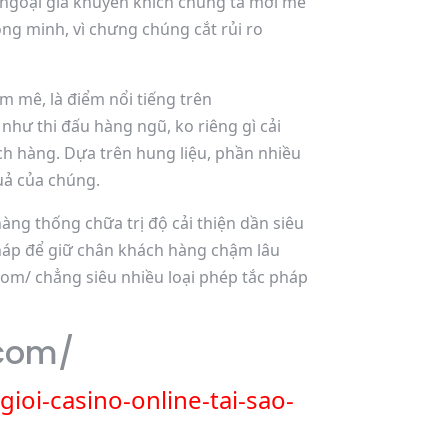
 ngoại giả khuyến khích chúng ta mới mẻ
ng minh, vì chưng chúng cắt rủi ro
m mê, là điểm nổi tiếng trên
 như thi đấu hàng ngũ, ko riêng gì cải
ch hàng. Dựa trên hung liệu, phần nhiều
uả của chúng.
àng thống chữa trị độ cải thiện dần siêu
pháp để giữ chân khách hàng chậm lâu
com/ chẳng siêu nhiều loại phép tắc pháp
.com/
oi-casino-online-tai-sao-