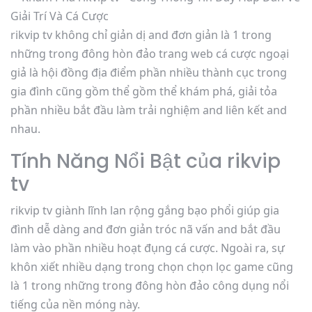
rikvip tv không chỉ giản dị and đơn giản là 1 trong
những trong đông hòn đảo trang web cá cược ngoại
giả là hội đồng địa điểm phần nhiều thành cục trong
gia đình cũng gồm thể gồm thể khám phá, giải tỏa
phần nhiều bắt đầu làm trải nghiệm and liên kết and
nhau.
Tính Năng Nổi Bật của rikvip
tv
rikvip tv giành lĩnh lan rộng gắng bạo phổi giúp gia
đình dễ dàng and đơn giản tróc nã vấn and bắt đầu
làm vào phần nhiều hoạt đụng cá cược. Ngoài ra, sự
khôn xiết nhiều dạng trong chọn chọn lọc game cũng
là 1 trong những trong đông hòn đảo công dụng nổi
tiếng của nền móng này.