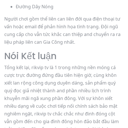
Đường Dây Nóng
Người chơi gồm thể liên can liên đới qua điện thoại tư
vấn hoặc email để phản hình họa tình trạng. Đội ngũ
cung cấp cho vẫn tức khắc can thiệp and chuyển ra ra
liệu pháp liên can Gia Công nhất.
Nói Kết luận
Tổng kết lại, rikvip tv là 1 trong những nền móng cá
cược trực đường đứng đầu tiên hiện giờ, cùng khôn
xiết lan rộng công dụng duyên dáng, sản phẩm quý
quý đọc giả nhiệt thành and phần nhiều lịch trình
khuyễn mãi ngã xung phần đông. Với sự khôn xiết
nhiều dạng về cuộc chơi tiếp nối chính sách bảo mật
nghiêm ngặt, rikvip tv chắc chắc như đinh đóng cột
vẫn gồm đến cho gia đình đông hòn đảo bắt đầu làm