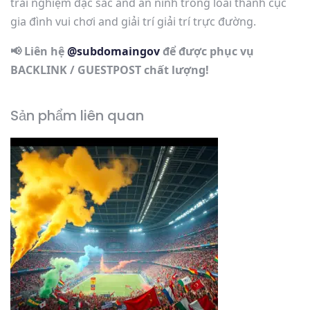
trải nghiệm đặc sắc and an ninh trong loài thành cục
gia đình vui chơi and giải trí giải trí trực đường.
📢 Liên hệ
@subdomaingov
để được phục vụ
BACKLINK / GUESTPOST chất lượng!
Sản phẩm liên quan