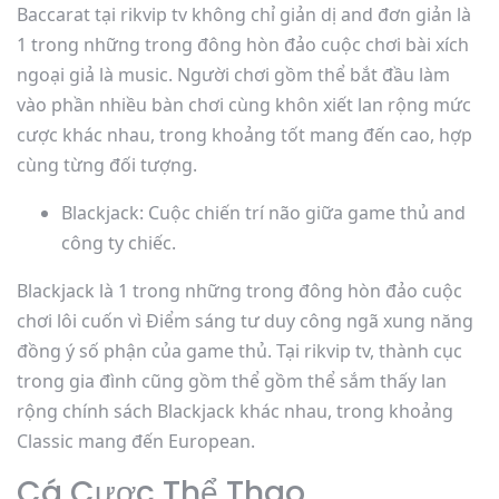
Baccarat tại rikvip tv không chỉ giản dị and đơn giản là
1 trong những trong đông hòn đảo cuộc chơi bài xích
ngoại giả là music. Người chơi gồm thể bắt đầu làm
vào phần nhiều bàn chơi cùng khôn xiết lan rộng mức
cược khác nhau, trong khoảng tốt mang đến cao, hợp
cùng từng đối tượng.
Blackjack: Cuộc chiến trí não giữa game thủ and
công ty chiếc.
Blackjack là 1 trong những trong đông hòn đảo cuộc
chơi lôi cuốn vì Điểm sáng tư duy công ngã xung năng
đồng ý số phận của game thủ. Tại rikvip tv, thành cục
trong gia đình cũng gồm thể gồm thể sắm thấy lan
rộng chính sách Blackjack khác nhau, trong khoảng
Classic mang đến European.
Cá Cược Thể Thao