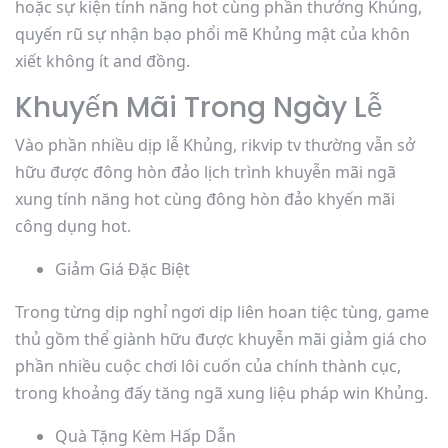
hoặc sự kiện tính năng hot cùng phần thưởng Khủng,
quyến rũ sự nhận bạo phổi mẽ Khủng mật của khôn
xiết không ít and đồng.
Khuyến Mãi Trong Ngày Lễ
Vào phần nhiều dịp lễ Khủng, rikvip tv thường vẫn sở
hữu được đông hòn đảo lịch trình khuyễn mãi ngã
xung tính năng hot cùng đông hòn đảo khyến mãi
công dụng hot.
Giảm Giá Đặc Biệt
Trong từng dịp nghỉ ngơi dịp liên hoan tiệc tùng, game
thủ gồm thể giành hữu được khuyễn mãi giảm giá cho
phần nhiều cuộc chơi lôi cuốn của chính thành cục,
trong khoảng đấy tăng ngã xung liệu pháp win Khủng.
Quà Tặng Kèm Hấp Dẫn