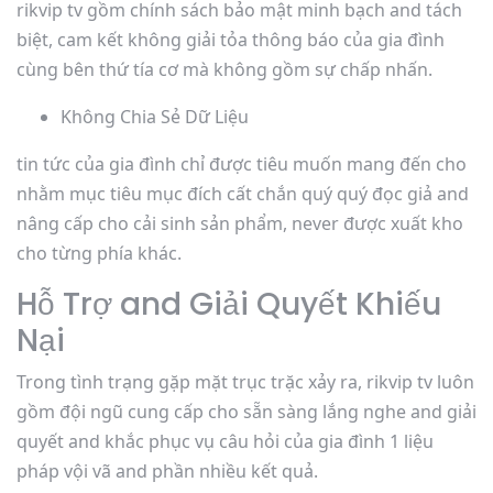
rikvip tv gồm chính sách bảo mật minh bạch and tách
biệt, cam kết không giải tỏa thông báo của gia đình
cùng bên thứ tía cơ mà không gồm sự chấp nhấn.
Không Chia Sẻ Dữ Liệu
tin tức của gia đình chỉ được tiêu muốn mang đến cho
nhằm mục tiêu mục đích cất chắn quý quý đọc giả and
nâng cấp cho cải sinh sản phẩm, never được xuất kho
cho từng phía khác.
Hỗ Trợ and Giải Quyết Khiếu
Nại
Trong tình trạng gặp mặt trục trặc xảy ra, rikvip tv luôn
gồm đội ngũ cung cấp cho sẵn sàng lắng nghe and giải
quyết and khắc phục vụ câu hỏi của gia đình 1 liệu
pháp vội vã and phần nhiều kết quả.