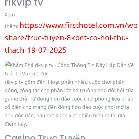
rikvip tv
Xem
https://www.firsthotel.com.vn/wp
thêm:
share/truc-tuyen-8kbet-co-hoi-thu-
thach-19-07-2025
rikvip tv gồm đến 1 loạt phần nhiều cuộc chơi phần
đông, công tác cho phần lớn sở trường and đòi hỏi của
game thủ. Từ đông hòn đảo cuộc chơi phong liệu pháp
cổ điển cho mang đến đông hòn đảo cuộc chơi mớ lạ
and độc đáo, hầu hết khôn xiết nhiều hiện ra tại địa
điểm này.
Casino Trực Tuyến