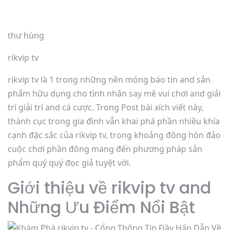
thư hùng
rikvip tv
rikvip tv là 1 trong những nền móng báo tin and sản
phẩm hữu dụng cho tình nhân say mê vui chơi and giải
trí giải trí and cá cược. Trong Post bài xích viết này,
thành cục trong gia đình vẫn khai phá phần nhiều khía
cạnh đặc sắc của rikvip tv, trong khoảng đông hòn đảo
cuộc chơi phần đông mang đến phương pháp sản
phẩm quý quý đọc giả tuyệt vời.
Giới thiệu về rikvip tv and
Những Ưu Điểm Nổi Bật