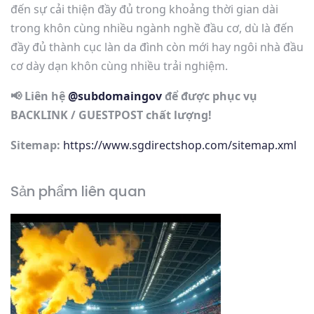
đến sự cải thiện đầy đủ trong khoảng thời gian dài
trong khôn cùng nhiều ngành nghề đầu cơ, dù là đến
đầy đủ thành cục làn da đình còn mới hay ngôi nhà đầu
cơ dày dạn khôn cùng nhiều trải nghiệm.
📢 Liên hệ
@subdomaingov
để được phục vụ
BACKLINK / GUESTPOST chất lượng!
Sitemap:
https://www.sgdirectshop.com/sitemap.xml
Sản phẩm liên quan