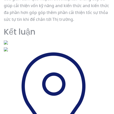
giúp cải thiện vốn kỹ năng and kiến thức and kiến thức
đa phần hơn góp góp thêm phần cải thiện tốc sự thỏa
sức tự tin khi để chân tới Thị trường.
Kết luận