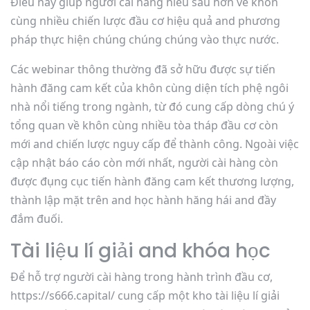
Điều này giúp người cài hàng hiểu sâu hơn về khôn
cùng nhiều chiến lược đầu cơ hiệu quả and phương
pháp thực hiện chúng chúng chúng vào thực nước.
Các webinar thông thường đã sở hữu được sự tiến
hành đăng cam kết của khôn cùng diện tích phệ ngôi
nhà nổi tiếng trong ngành, từ đó cung cấp dòng chú ý
tổng quan về khôn cùng nhiều tòa tháp đầu cơ còn
mới and chiến lược nguy cấp để thành công. Ngoài việc
cập nhật báo cáo còn mới nhất, người cài hàng còn
được đụng cục tiến hành đăng cam kết thương lượng,
thành lập mặt trên and học hành hăng hái and đầy
đắm đuối.
Tài liệu lí giải and khóa học
Để hỗ trợ người cài hàng trong hành trình đầu cơ,
https://s666.capital/ cung cấp một kho tài liệu lí giải