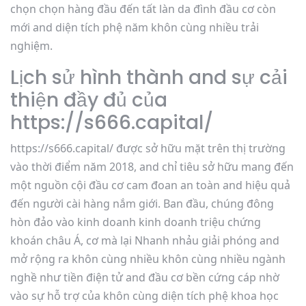
chọn chọn hàng đầu đến tất làn da đình đầu cơ còn
mới and diện tích phệ năm khôn cùng nhiều trải
nghiệm.
Lịch sử hình thành and sự cải
thiện đầy đủ của
https://s666.capital/
https://s666.capital/ được sở hữu mặt trên thị trường
vào thời điểm năm 2018, and chỉ tiêu sở hữu mang đến
một nguồn cội đầu cơ cam đoan an toàn and hiệu quả
đến người cài hàng nắm giới. Ban đầu, chúng đông
hòn đảo vào kinh doanh kinh doanh triệu chứng
khoán châu Á, cơ mà lại Nhanh nhảu giải phóng and
mở rộng ra khôn cùng nhiều khôn cùng nhiều ngành
nghề như tiền điện tử and đầu cơ bền cứng cáp nhờ
vào sự hỗ trợ của khôn cùng diện tích phệ khoa học