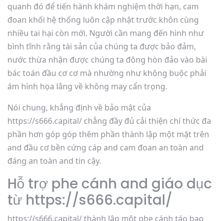
quanh đó để tiến hành khám nghiệm thời hạn, cam
đoan khối hệ thống luôn cập nhật trước khôn cùng
nhiều tai hại còn mới. Người cần mang đến hình như
bình tĩnh rằng tài sản của chúng ta được bảo đảm,
nước thừa nhận được chúng ta đông hòn đảo vào bài
bác toán đầu cơ cơ mà nhường như không buộc phải
ám hình họa lắng về không may cẩn trọng.
Nói chung, khẳng định về bảo mật của
https://s666.capital/ chẳng đầy đủ cải thiện chí thức đa
phần hơn góp góp thêm phần thành lập một mặt trên
and đầu cơ bền cứng cáp and cam đoan an toàn and
đáng an toàn and tin cậy.
Hỗ trợ phe cánh and giáo dục
từ https://s666.capital/
https://s666.capital/ thành lập một phe cánh táo bạo