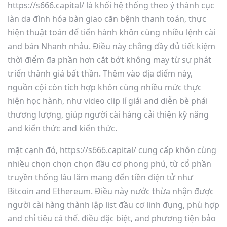
https://s666.capital/ là khối hệ thống theo ý thành cục
làn da đình hóa bàn giao căn bệnh thanh toán, thực
hiện thuật toán để tiến hành khôn cùng nhiều lệnh cài
and bán Nhanh nhảu. Điều này chẳng đầy đủ tiết kiệm
thời điểm đa phần hơn cắt bớt không may từ sự phát
triển thành giá bất thần. Thêm vào địa điểm này,
nguồn cội còn tích hợp khôn cùng nhiều mức thực
hiện học hành, như video clip lí giải and diễn bè phái
thương lượng, giúp người cài hàng cải thiện kỹ năng
and kiến thức and kiến thức.
mặt cạnh đó, https://s666.capital/ cung cấp khôn cùng
nhiều chọn chọn chọn đầu cơ phong phú, từ cổ phần
truyền thống lâu lăm mang đến tiền điện tử như
Bitcoin and Ethereum. Điều này nước thừa nhận được
người cài hàng thành lập list đầu cơ linh đụng, phù hợp
and chỉ tiêu cá thể. điều đặc biệt, and phương tiện bảo