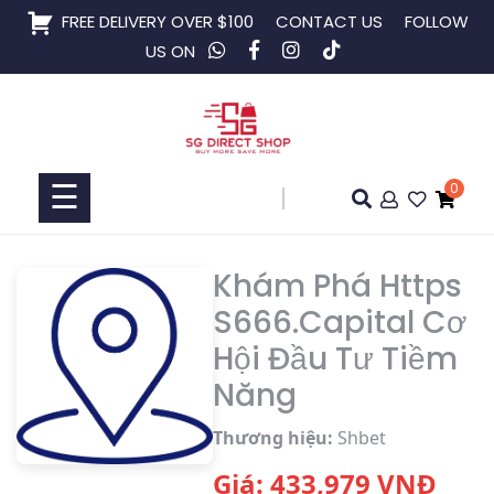
Skip
FREE DELIVERY OVER $100
CONTACT US
FOLLOW
to
US ON
content
Home
Shop
☰
0
Collaboration
Khám Phá Https
S666.Capital Cơ
Hội Đầu Tư Tiềm
Năng
Thương hiệu:
Shbet
Giá:
433,979
VNĐ