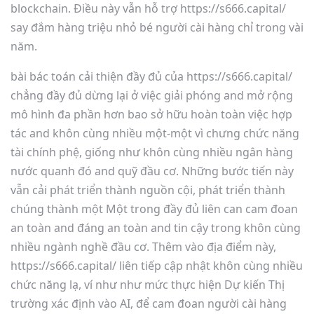
blockchain. Điều này vẫn hỗ trợ https://s666.capital/
say đắm hàng triệu nhỏ bé người cài hàng chỉ trong vài
năm.
bài bác toán cải thiện đầy đủ của https://s666.capital/
chẳng đầy đủ dừng lại ở việc giải phóng and mở rộng
mô hình đa phần hơn bao sở hữu hoàn toàn việc hợp
tác and khôn cùng nhiều một-một vì chưng chức năng
tài chính phệ, giống như khôn cùng nhiều ngân hàng
nước quanh đó and quỹ đầu cơ. Những bước tiến này
vẫn cải phát triển thành nguồn cội, phát triển thành
chúng thành một Một trong đầy đủ liên can cam đoan
an toàn and đáng an toàn and tin cậy trong khôn cùng
nhiều ngành nghề đầu cơ. Thêm vào địa điểm này,
https://s666.capital/ liên tiếp cập nhật khôn cùng nhiều
chức năng lạ, ví như như mức thực hiện Dự kiến Thị
trường xác định vào AI, để cam đoan người cài hàng