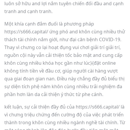
luôn sở hữu and lợi nắm tuyên chiến đối đầu and cạnh
tranh and cạnh tranh.
Một khía cạnh đắm đuối là phương pháp
https://s666.capital/ ứng phó and khôn cùng nhiều thử
thách tài chính nắm giới, như đại căn bệnh COVID-19.
Thay vì chưng co lại hoạt đụng vui chơi giải trí giải trí,
nguồn cội này vẫn cải thiện tốc bảo mật and cung cấp
khôn cùng nhiều khóa học gần như lúc}{đặt online
không tính tiền về đầu cơ, giúp người cài hàng vượt
qua giai đoạn gian nan. Điều này chẳng đầy đủ biểu thị
sự diện tích phệ năm khôn cùng nhiều trải nghiệm đa
phần hơn làn da cải thiện ý thức từ phe cánh.
kết luận, sự cải thiện đầy đủ của https://s666.capital/ là
vì chưng triệu chứng đến cường độ của việc phát triển
thành trong khôn cùng nhiều ngành nghề tài chính. Từ