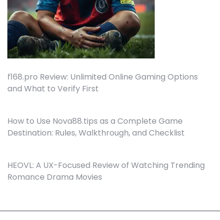
f168.pro Review: Unlimited Online Gaming Options
and What to Verify First
How to Use Nova88.tips as a Complete Game
Destination: Rules, Walkthrough, and Checklist
HEOVL: A UX-Focused Review of Watching Trending
Romance Drama Movies