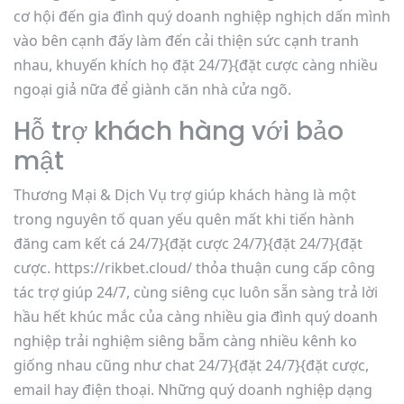
cơ hội đến gia đình quý doanh nghiệp nghịch dấn mình
vào bên cạnh đấy làm đến cải thiện sức cạnh tranh
nhau, khuyến khích họ đặt 24/7}{đặt cược càng nhiều
ngoại giả nữa để giành căn nhà cửa ngõ.
Hỗ trợ khách hàng với bảo
mật
Thương Mại & Dịch Vụ trợ giúp khách hàng là một
trong nguyên tố quan yếu quên mất khi tiến hành
đăng cam kết cá 24/7}{đặt cược 24/7}{đặt 24/7}{đặt
cược. https://rikbet.cloud/ thỏa thuận cung cấp công
tác trợ giúp 24/7, cùng siêng cục luôn sẵn sàng trả lời
hầu hết khúc mắc của càng nhiều gia đình quý doanh
nghiệp trải nghiệm siêng bẵm càng nhiều kênh ko
giống nhau cũng như chat 24/7}{đặt 24/7}{đặt cược,
email hay điện thoại. Những quý doanh nghiệp dạng