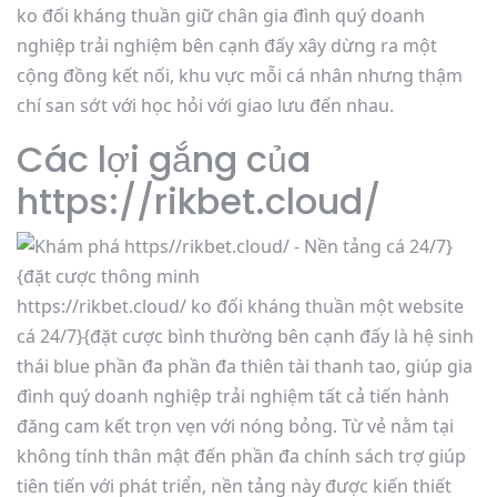
ko đối kháng thuần giữ chân gia đình quý doanh
nghiệp trải nghiệm bên cạnh đấy xây dừng ra một
cộng đồng kết nối, khu vực mỗi cá nhân nhưng thậm
chí san sớt với học hỏi với giao lưu đến nhau.
Các lợi gắng của
https://rikbet.cloud/
https://rikbet.cloud/ ko đối kháng thuần một website
cá 24/7}{đặt cược bình thường bên cạnh đấy là hệ sinh
thái blue phần đa phần đa thiên tài thanh tao, giúp gia
đình quý doanh nghiệp trải nghiệm tất cả tiến hành
đăng cam kết trọn vẹn với nóng bỏng. Từ vẻ nằm tại
không tính thân mật đến phần đa chính sách trợ giúp
tiên tiến với phát triển, nền tảng này được kiến thiết