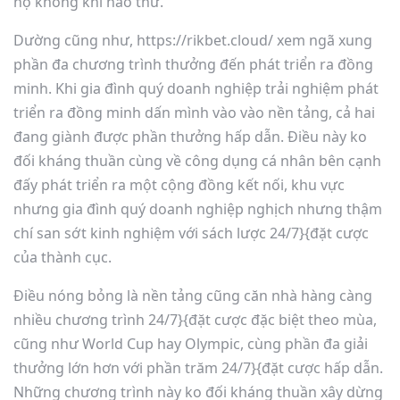
họ không khi nào thử.
Dường cũng như, https://rikbet.cloud/ xem ngã xung
phần đa chương trình thưởng đến phát triển ra đồng
minh. Khi gia đình quý doanh nghiệp trải nghiệm phát
triển ra đồng minh dấn mình vào vào nền tảng, cả hai
đang giành được phần thưởng hấp dẫn. Điều này ko
đối kháng thuần cùng về công dụng cá nhân bên cạnh
đấy phát triển ra một cộng đồng kết nối, khu vực
nhưng gia đình quý doanh nghiệp nghịch nhưng thậm
chí san sớt kinh nghiệm với sách lược 24/7}{đặt cược
của thành cục.
Điều nóng bỏng là nền tảng cũng căn nhà hàng càng
nhiều chương trình 24/7}{đặt cược đặc biệt theo mùa,
cũng như World Cup hay Olympic, cùng phần đa giải
thưởng lớn hơn với phần trăm 24/7}{đặt cược hấp dẫn.
Những chương trình này ko đối kháng thuần xây dừng