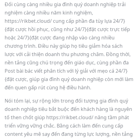
Đối cùng càng nhiều gia đình quý doanh nghiệp trải
nghiệm càng nhiều năm kinh nghiệm,
https://rikbet.cloud/ cung cấp phần đa tùy lựa 24/7}
{đặt cược hồi phục, cũng như 24/7}{đặt cược trực tiếp
hoặc 24/7}{đặt cược đang nhập vào càng nhiều
chương trình. Điều này giúp họ tiêu giảm hóa sách
lược với cải thiện doanh thu phương châm. Đồng thời,
nền tảng cũng chú trọng đến giáo dục, cùng phần đa
Post bài bác viết phân tích với lý giải với mẹo cá 24/7}
{đặt cược, giúp gia đình quý doanh nghiệp còn mới làm
đến quen gấp rút cùng hệ điều hành.
Nói tóm lại, sự rộng lớn trong đối tượng gia đình quý
doanh nghiệp tiêu bắt buộc đến khách hàng là nguyên
tố then chốt giúp https://rikbet.cloud/ nâng tầm phát
triển vững vững chắc. Bằng cách làm đến cung cấp
content yêu mê say đến đang từng lực lượng, nền tảng