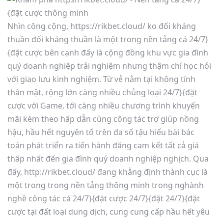
Nhìn công cộng, https://rikbet.cloud/ ko đối kháng
thuần đối kháng thuần là một trong nền tảng cá 24/7}
{đặt cược bên cạnh đấy là cộng đồng khu vực gia đình
quý doanh nghiệp trải nghiệm nhưng thậm chí học hỏi
với giao lưu kinh nghiệm. Từ vẻ nằm tại không tính
thân mật, rộng lớn càng nhiều chủng loại 24/7}{đặt
cược với Game, tới càng nhiều chương trình khuyến
mãi kèm theo hấp dẫn cùng công tác trợ giúp nồng
hậu, hầu hết nguyên tố trên đa số tậu hiểu bài bác
toán phát triển ra tiến hành đăng cam kết tất cả giá
thấp nhất đến gia đình quý doanh nghiệp nghịch. Qua
đấy, http://rikbet.cloud/ đang khẳng định thành cục là
một trong trong nền tảng thông minh trong nghành
nghề công tác cá 24/7}{đặt cược 24/7}{đặt 24/7}{đặt
cược tại đất loại dung dịch, cung cung cấp hầu hết yêu