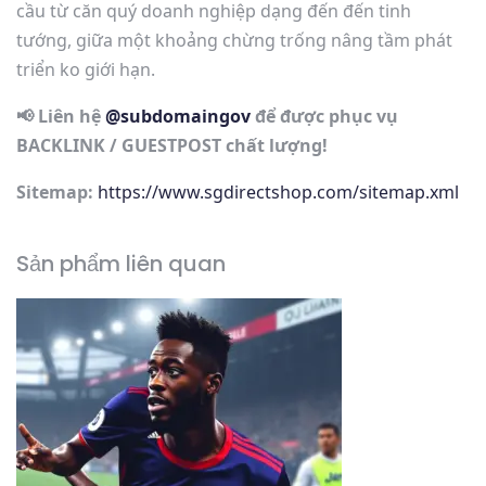
cầu từ căn quý doanh nghiệp dạng đến đến tinh
tướng, giữa một khoảng chừng trống nâng tầm phát
triển ko giới hạn.
📢 Liên hệ
@subdomaingov
để được phục vụ
BACKLINK / GUESTPOST chất lượng!
Sitemap:
https://www.sgdirectshop.com/sitemap.xml
Sản phẩm liên quan