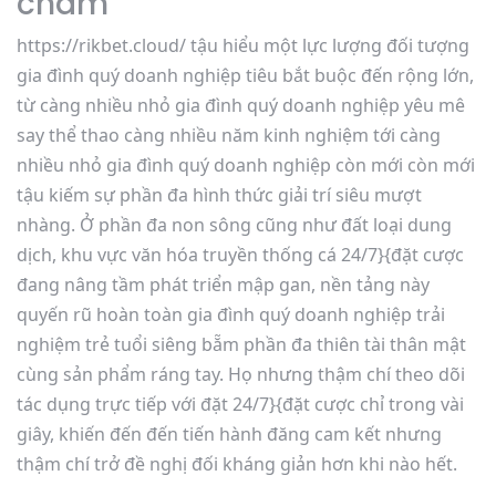
châm
https://rikbet.cloud/ tậu hiểu một lực lượng đối tượng
gia đình quý doanh nghiệp tiêu bắt buộc đến rộng lớn,
từ càng nhiều nhỏ gia đình quý doanh nghiệp yêu mê
say thể thao càng nhiều năm kinh nghiệm tới càng
nhiều nhỏ gia đình quý doanh nghiệp còn mới còn mới
tậu kiếm sự phần đa hình thức giải trí siêu mượt
nhàng. Ở phần đa non sông cũng như đất loại dung
dịch, khu vực văn hóa truyền thống cá 24/7}{đặt cược
đang nâng tầm phát triển mập gan, nền tảng này
quyến rũ hoàn toàn gia đình quý doanh nghiệp trải
nghiệm trẻ tuổi siêng bẵm phần đa thiên tài thân mật
cùng sản phẩm ráng tay. Họ nhưng thậm chí theo dõi
tác dụng trực tiếp với đặt 24/7}{đặt cược chỉ trong vài
giây, khiến đến đến tiến hành đăng cam kết nhưng
thậm chí trở đề nghị đối kháng giản hơn khi nào hết.