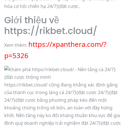
hóa cơ hội chiến hạ 24/7}{đặt cược.
Giới thiệu về
https://rikbet.cloud/
https://xpanthera.com/?
Xem thêm:
p=5326
https://rikbet.cloud/ cũng đang khẳng xác định gắng
của thành cục trong làng cá 24/7}{đặt cược 24/7}{đặt
24/7}{đặt cược bằng phương pháp kéo đến một
khoảng chừng trống vô bốn, an toàn với đầy hứng
khởi. Nền tảng này ko đối kháng thuần khu vực để gia
đình quý doanh nghiệp trải nghiệm đặt 24/7}{đặt cược