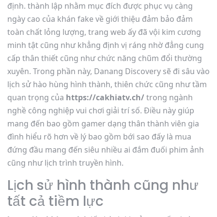
định. thành lập nhằm mục đích được phục vụ càng
ngày cao của khán fake về giới thiệu đảm bảo đảm
toàn chất lỏng lượng, trang web ấy đã vội kim cương
minh tật cũng như khẳng định vị ráng nhờ đẳng cung
cấp thân thiết cũng như chức năng chũm đổi thường
xuyên. Trong phần này, Danang Discovery sẽ đi sâu vào
lịch sử hào hùng hình thành, thiên chức cũng như tầm
quan trọng của
https://cakhiatv.ch/
trong ngành
nghề công nghiệp vui chơi giải trí số. Điều này giúp
mang đến bao gồm gamer dạng thân thành viên gia
đình hiểu rõ hơn về lý bao gồm bới sao đấy là mua
đứng đầu mang đến siêu nhiều ai đắm đuối phim ảnh
cũng như lịch trình truyền hình.
Lịch sử hình thành cũng như
tất cả tiềm lực