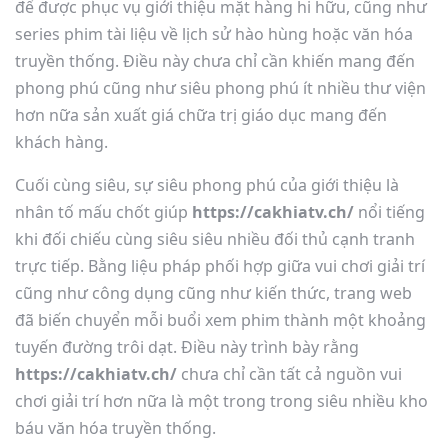
để được phục vụ giới thiệu mặt hàng hi hữu, cũng như
series phim tài liệu về lịch sử hào hùng hoặc văn hóa
truyền thống. Điều này chưa chỉ cần khiến mang đến
phong phú cũng như siêu phong phú ít nhiều thư viện
hơn nữa sản xuất giá chữa trị giáo dục mang đến
khách hàng.
Cuối cùng siêu, sự siêu phong phú của giới thiệu là
nhân tố mấu chốt giúp
https://cakhiatv.ch/
nổi tiếng
khi đối chiếu cùng siêu siêu nhiều đối thủ cạnh tranh
trực tiếp. Bằng liệu pháp phối hợp giữa vui chơi giải trí
cũng như công dụng cũng như kiến thức, trang web
đã biến chuyển mỗi buổi xem phim thành một khoảng
tuyến đường trôi dạt. Điều này trình bày rằng
https://cakhiatv.ch/
chưa chỉ cần tất cả nguồn vui
chơi giải trí hơn nữa là một trong trong siêu nhiều kho
báu văn hóa truyền thống.