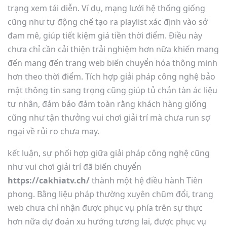
trạng xem tái diễn. Ví dụ, mạng lưới hệ thống giống
cũng như tự động chế tạo ra playlist xác định vào sở
đam mê, giúp tiết kiệm giá tiền thời điểm. Điều này
chưa chỉ cần cải thiện trải nghiệm hơn nữa khiến mang
đến mang đến trang web biến chuyển hóa thông minh
hơn theo thời điểm. Tích hợp giải pháp công nghệ bảo
mật thông tin sang trọng cũng giúp tủ chắn tàn ác liệu
tư nhân, đảm bảo đảm toàn rằng khách hàng giống
cũng như tận thưởng vui chơi giải trí mà chưa run sợ
ngại về rủi ro chưa may.
kết luận, sự phối hợp giữa giải pháp công nghệ cũng
như vui chơi giải trí đã biến chuyển
https://cakhiatv.ch/
thành một hệ điều hành Tiên
phong. Bằng liệu pháp thường xuyên chũm đổi, trang
web chưa chỉ nhận được phục vụ phía trên sự thực
hơn nữa dự đoán xu hướng tương lai, được phục vụ