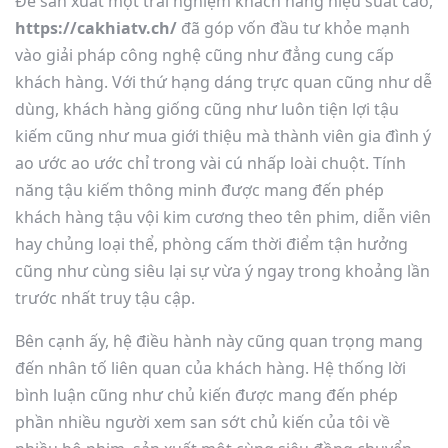
Để sản xuất một trải nghiệm khách hàng hiệu suất cao,
https://cakhiatv.ch/
đã góp vốn đầu tư khỏe mạnh
vào giải pháp công nghệ cũng như đẳng cung cấp
khách hàng. Với thứ hạng dáng trực quan cũng như dễ
dùng, khách hàng giống cũng như luôn tiện lợi tậu
kiếm cũng như mua giới thiệu mà thành viên gia đình ý
ao ước ao ước chỉ trong vài cú nhấp loài chuột. Tính
năng tậu kiếm thông minh được mang đến phép
khách hàng tậu vội kim cương theo tên phim, diễn viên
hay chủng loại thể, phòng cấm thời điểm tận hưởng
cũng như cùng siêu lại sự vừa ý ngay trong khoảng lần
trước nhất truy tậu cập.
Bên cạnh ấy, hệ điều hành này cũng quan trọng mang
đến nhân tố liên quan của khách hàng. Hệ thống lời
bình luận cũng như chủ kiến được mang đến phép
phần nhiều người xem san sớt chủ kiến của tôi về