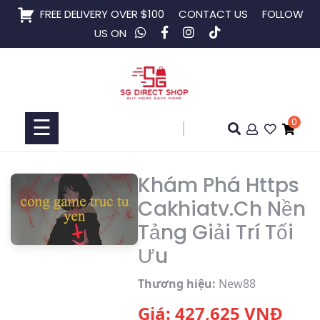
Skip
FREE DELIVERY OVER $100
CONTACT US
FOLLOW
to
US ON
content
Home
Shop
☰
0
Collaboration
Khám Phá Https
Cakhiatv.Ch Nền
Tảng Giải Trí Tối
Ưu
Thương hiệu:
New88
Giá:
427,625
VNĐ