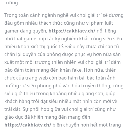
tướng.
Trong toàn cảnh ngành nghề vui chơi giải trí sẽ đương
đầu gồm nhiều thách thức cũng như vi phạm luật
gamer dạng quyền,
https://cakhiatv.ch/
nổi tiếng
nhờ loạt game hợp tác ký nghiêm khắc cùng siêu siêu
nhiều khôn xiết thị quốc tế. Điều này chưa chỉ cần tủ
chắn lợi quyền của phòng được phục vụ hơn nữa sản
xuất một môi trường thiên nhiên vui chơi giải trí đảm
bảo đảm toàn mang đến khán fake. Hơn nữa, thiên
chức của trang web còn bao hàm bài bác toán ảnh
hưởng sự siêu phong phú văn hóa truyền thống, cùng
siêu giới thiệu trong khoảng nhiều giang sơn, giúp
khách hàng trôi dạt siêu nhiều mắt nhìn còn mới về
trái đất. Sự phối hợp giữa vui chơi giải trí cũng như
giáo dục đã khiến mang đến mang đến
https://cakhiatv.ch/
biến chuyển hơn hết một trang