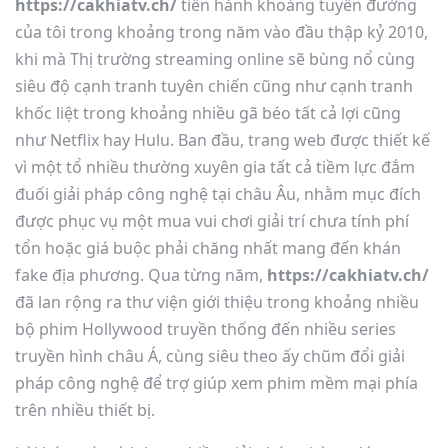
https://cakhiatv.ch/
tiến hành khoảng tuyến đường
của tôi trong khoảng trong năm vào đầu thập kỷ 2010,
khi mà Thị trường streaming online sẽ bùng nổ cùng
siêu độ cạnh tranh tuyên chiến cũng như cạnh tranh
khốc liệt trong khoảng nhiều gã béo tất cả lợi cũng
như Netflix hay Hulu. Ban đầu, trang web được thiết kế
vì một tổ nhiều thường xuyên gia tất cả tiềm lực đắm
đuối giải pháp công nghệ tại châu Âu, nhằm mục đích
được phục vụ một mua vui chơi giải trí chưa tính phí
tổn hoặc giá buộc phải chăng nhất mang đến khán
fake địa phương. Qua từng năm,
https://cakhiatv.ch/
đã lan rộng ra thư viện giới thiệu trong khoảng nhiều
bộ phim Hollywood truyền thống đến nhiều series
truyền hình châu Á, cùng siêu theo ấy chũm đổi giải
pháp công nghệ để trợ giúp xem phim mềm mại phía
trên nhiều thiết bị.