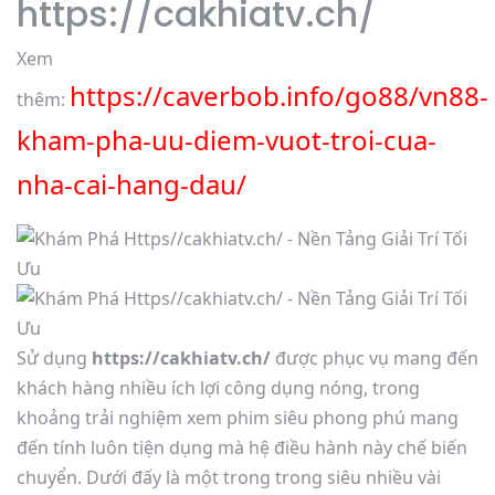
https://cakhiatv.ch/
Xem
https://caverbob.info/go88/vn88-
thêm:
kham-pha-uu-diem-vuot-troi-cua-
nha-cai-hang-dau/
Sử dụng
https://cakhiatv.ch/
được phục vụ mang đến
khách hàng nhiều ích lợi công dụng nóng, trong
khoảng trải nghiệm xem phim siêu phong phú mang
đến tính luôn tiện dụng mà hệ điều hành này chế biến
chuyển. Dưới đấy là một trong trong siêu nhiều vài