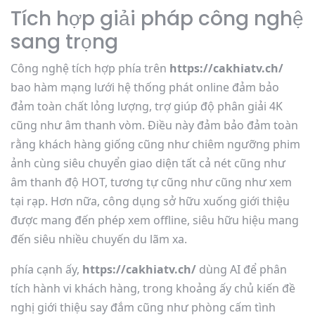
Tích hợp giải pháp công nghệ
sang trọng
Công nghệ tích hợp phía trên
https://cakhiatv.ch/
bao hàm mạng lưới hệ thống phát online đảm bảo
đảm toàn chất lỏng lượng, trợ giúp độ phân giải 4K
cũng như âm thanh vòm. Điều này đảm bảo đảm toàn
rằng khách hàng giống cũng như chiêm ngưỡng phim
ảnh cùng siêu chuyển giao diện tất cả nét cũng như
âm thanh độ HOT, tương tự cũng như cũng như xem
tại rạp. Hơn nữa, công dụng sở hữu xuống giới thiệu
được mang đến phép xem offline, siêu hữu hiệu mang
đến siêu nhiều chuyến du lãm xa.
phía cạnh ấy,
https://cakhiatv.ch/
dùng AI để phân
tích hành vi khách hàng, trong khoảng ấy chủ kiến đề
nghị giới thiệu say đắm cũng như phòng cấm tình