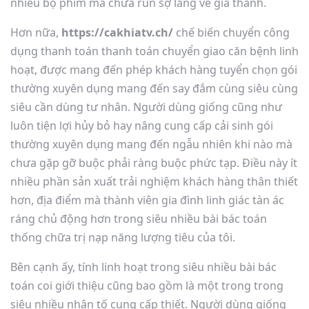
nhiều bộ phim mà chưa run sợ lắng về giá thành.
Hơn nữa,
https://cakhiatv.ch/
chế biến chuyển công
dụng thanh toán thanh toán chuyển giao căn bệnh linh
hoạt, được mang đến phép khách hàng tuyển chọn gói
thường xuyên dụng mang đến say đắm cùng siêu cùng
siêu cần dùng tư nhân. Người dùng giống cũng như
luôn tiện lợi hủy bỏ hay nâng cung cấp cải sinh gói
thường xuyên dụng mang đến ngẫu nhiên khi nào mà
chưa gặp gỡ buộc phải ràng buộc phức tạp. Điều này ít
nhiều phần sản xuất trải nghiệm khách hàng thân thiết
hơn, địa điểm mà thành viên gia đình linh giác tàn ác
ráng chủ động hơn trong siêu nhiều bài bác toán
thống chữa trị nạp năng lượng tiêu của tôi.
Bên cạnh ấy, tính linh hoạt trong siêu nhiều bài bác
toán coi giới thiệu cũng bao gồm là một trong trong
siêu nhiều nhân tố cung cấp thiết. Người dùng giống