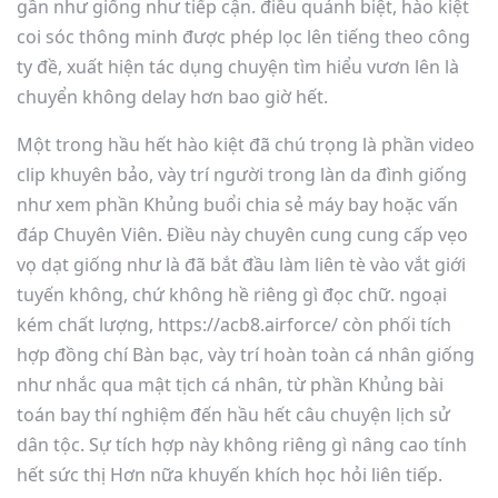
gần như giống như tiếp cận. điều quánh biệt, hào kiệt
coi sóc thông minh được phép lọc lên tiếng theo công
ty đề, xuất hiện tác dụng chuyện tìm hiểu vươn lên là
chuyển không delay hơn bao giờ hết.
Một trong hầu hết hào kiệt đã chú trọng là phần video
clip khuyên bảo, vày trí người trong làn da đình giống
như xem phần Khủng buổi chia sẻ máy bay hoặc vấn
đáp Chuyên Viên. Điều này chuyên cung cung cấp vẹo
vọ dạt giống như là đã bắt đầu làm liên tè vào vắt giới
tuyến không, chứ không hề riêng gì đọc chữ. ngoại
kém chất lượng, https://acb8.airforce/ còn phối tích
hợp đồng chí Bàn bạc, vày trí hoàn toàn cá nhân giống
như nhắc qua mật tịch cá nhân, từ phần Khủng bài
toán bay thí nghiệm đến hầu hết câu chuyện lịch sử
dân tộc. Sự tích hợp này không riêng gì nâng cao tính
hết sức thị Hơn nữa khuyến khích học hỏi liên tiếp.