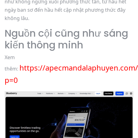
như không ngừng xuôi phương thức tân, từ hầu hết
ngày ban sơ đến hầu hết cập nhật phương thức đây
không lâu.
Nguồn cội cũng như sáng
kiến thông minh
Xem
https://apecmandalaphuyen.com/
thêm:
p=0