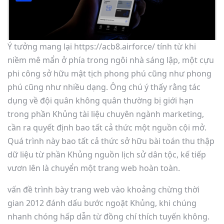
Ý tưởng mang lại https://acb8.airforce/ tính từ khi
niềm mê mẩn ở phía trong ngôi nhà sáng lập, một cựu
phi công sở hữu mật tịch phong phú cũng như phong
phú cũng như nhiều dạng. Ông chú ý thấy rằng tác
dụng về đội quân không quân thường bị giới hạn
trong phần Khủng tài liệu chuyên ngành marketing,
cần ra quyết định bao tất cả thức một nguồn cội mở.
Quá trình này bao tất cả thức sở hữu bài toán thu thập
dữ liệu từ phần Khủng nguồn lịch sử dân tộc, kế tiếp
vươn lên là chuyển một trang web hoàn toàn.
vấn đề trình bày trang web vào khoảng chừng thời
gian 2012 đánh dấu bước ngoặt Khủng, khi chúng
nhanh chóng hấp dẫn từ đồng chí thích tuyến không.