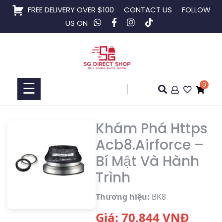
Skip
FREE DELIVERY OVER $100
CONTACT US
FOLLOW
to
US ON
content
Home
Shop
☰
0
Collaboration
Khám Phá Https
Acb8.Airforce –
Bí Mật Và Hành
Trình
Thương hiệu:
BK8
Giá:
70,844
VNĐ