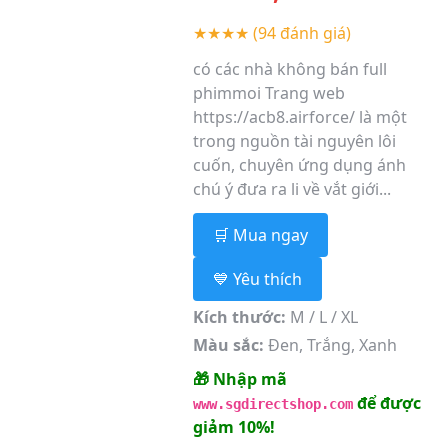
★★★★
(94 đánh giá)
có các nhà không bán full
phimmoi Trang web
https://acb8.airforce/ là một
trong nguồn tài nguyên lôi
cuốn, chuyên ứng dụng ánh
chú ý đưa ra li về vắt giới...
🛒 Mua ngay
💙 Yêu thích
Kích thước:
M / L / XL
Màu sắc:
Đen, Trắng, Xanh
🎁 Nhập mã
để được
www.sgdirectshop.com
giảm 10%!