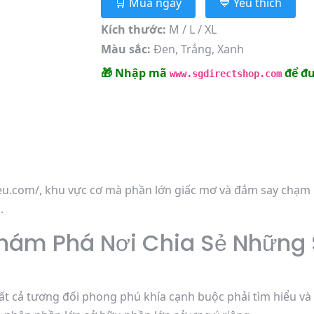
🛒 Mua ngay
💙 Yêu thích
Kích thước:
M / L / XL
Màu sắc:
Đen, Trắng, Xanh
🎁 Nhập mã
để đư
www.sgdirectshop.com
u.com/, khu vực cơ mà phần lớn giấc mơ và đắm say chạm m
.
hám Phá Nơi Chia Sẻ Những 
tất cả tương đối phong phú khía cạnh buộc phải tìm hiểu và