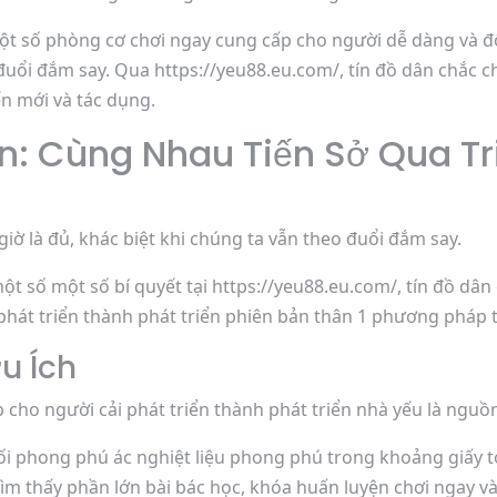
 số phòng cơ chơi ngay cung cấp cho người dễ dàng và đối
uổi đắm say. Qua https://yeu88.eu.com/, tín đồ dân chắc c
ến mới và tác dụng.
ển: Cùng Nhau Tiến Sở Qua Tr
iờ là đủ, khác biệt khi chúng ta vẫn theo đuổi đắm say.
ột số một số bí quyết tại https://yeu88.eu.com/, tín đồ dân
 phát triển thành phát triển phiên bản thân 1 phương pháp 
u Ích
p cho người cải phát triển thành phát triển nhà yếu là nguồn
ối phong phú ác nghiệt liệu phong phú trong khoảng giấy tờ 
ìm thấy phần lớn bài bác học, khóa huấn luyện chơi ngay 