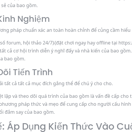
ia sẻ của bao gồm.
 Kinh Nghiệm
hương pháp chuẩn xác an toàn hoàn chỉnh để củng cầm hiểu 
số forum, hội thảo 24/7}{đặt chơi ngay hay offline tại http
ất cả cơ hội trình diễn ý nghĩ đấy và nhà kiến của bao gồ
ủa bao gồm.
õi Tiến Trình
 tất cả tất cả mục đích gắng thể để chú ý cho cho.
ệt lập và theo dõi quá trình của bao gồm là vấn đề cấp cho th
hương pháp thức và mẹo để cung cấp cho người cấu hình th
uổi đắm say của bao gồm.
ế: Áp Dụng Kiến Thức Vào Cu