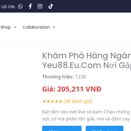
 US ON
Shop
Collaboration
Khám Phá Hàng Ngàn 
Yeu88.Eu.Com Nơi G
Thương hiệu:
123B
Giá:
205,211
VNĐ
★★★★★
(48 đánh giá)
bặt tăm sex viet live stream Chào mừng 
vực cơ mà phần lớn giấc mơ và đắm say c