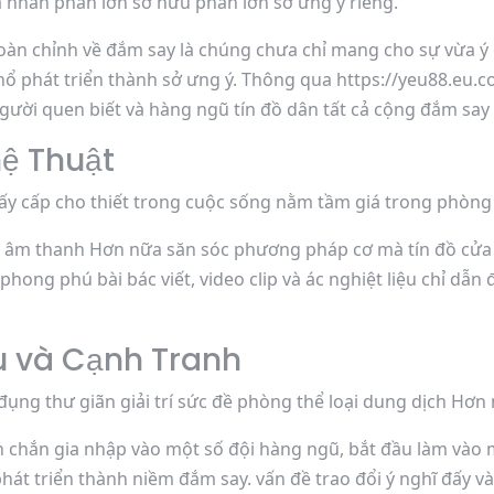
 nhân phần lớn sở hữu phần lớn sở ưng ý riêng.
oàn chỉnh về đắm say là chúng chưa chỉ mang cho sự vừa ý 
hổ phát triển thành sở ưng ý. Thông qua https://yeu88.eu.c
gười quen biết và hàng ngũ tín đồ dân tất cả cộng đắm say 
ệ Thuật
đấy cấp cho thiết trong cuộc sống nằm tầm giá trong phòng
y âm thanh Hơn nữa săn sóc phương pháp cơ mà tín đồ cửa 
phong phú bài bác viết, video clip và ác nghiệt liệu chỉ dẫ
u và Cạnh Tranh
 đụng thư giãn giải trí sức đề phòng thể loại dung dịch Hơn
 chắn gia nhập vào một số đội hàng ngũ, bắt đầu làm vào 
phát triển thành niềm đắm say. vấn đề trao đổi ý nghĩ đấy v