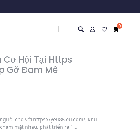
0
Cơ Hội Tại Https
ặp Gỡ Đam Mê
người cho với https://yeu88.eu.com/, khu
hạm mặt nhau, phát triển ra 1...