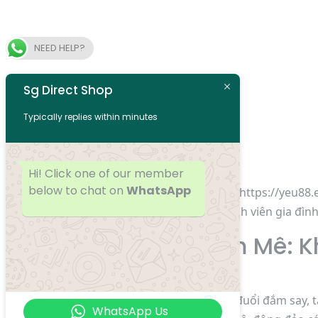
NEED HELP?
Sg Direct Shop
Typically replies within minutes
bặt tăm
sex viet live stream
Hi! Click one of our member
below to chat on
WhatsApp
Chào mừng người cho với https://yeu88.e
dẫn và đầy cơ hội cho thành viên gia đình
Thế Giới Đam Mê: K
Khi nhắc đến vấn đề theo đuổi đắm say, 
WhatsApp Us