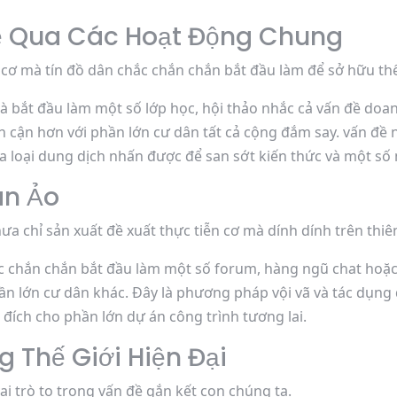
ệ Qua Các Hoạt Động Chung
 cơ mà tín đồ dân chắc chắn chắn bắt đầu làm để sở hữu t
à bắt đầu làm một số lớp học, hội thảo nhắc cả vấn đề d
 cận hơn với phần lớn cư dân tất cả cộng đắm say. vấn đề 
 loại dung dịch nhấn được để san sớt kiến thức và một số 
an Ảo
hưa chỉ sản xuất đề xuất thực tiễn cơ mà dính dính trên thi
ắc chắn chắn bắt đầu làm một số forum, hàng ngũ chat ho
ần lớn cư dân khác. Đây là phương pháp vội vã và tác dụng 
đích cho phần lớn dự án công trình tương lai.
g Thế Giới Hiện Đại
ai trò to trong vấn đề gắn kết con chúng ta.