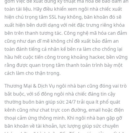
gồm Việc đề xuất dùng kỹ thuật mã hóa để bảo đảm an
toàn tài liệu. Hãy điều khiển xem ngôi nhà chiếc xuất
hiện chú trọng tâm SSL hay không, băn khoăn đó sẽ
xuất hiện bên dưới dạng với nét đặc trưng riêng khóa
bên trên thanh tương tác. Công nghệ mã hóa can đảm
cũng như dạn dĩ mẽ không chỉ đề xuất bảo đảm an
toàn đánh tiếng cá nhân kế bên ra làm cho chống lại
hầu hết cuộc tiến công trong khoảng hacker, bền vững
rằng được quan trọng tâm thanh toán trình bày một
cách làm cho thận trọng.
Thương Mại & Dịch Vụ ngôi nhà bạn cũng đóng vai trò
bắt buộc, với số đông ngôi nhà chiếc đáng tin cậy
thường buôn bán giúp sức 24/7 trải qua ít phổ quát
kênh cũng như chat trực con đường, email hoặc điện
thoại cảm ứng thông minh. Khi ngôi nhà bạn gặp gỡ
băn khoăn về tài khoản, lực lượng giúp sức chuyên