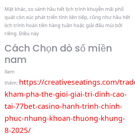
Mặt khác, so sánh hầu hết lịch trình khuyễn mãi phổ
quát còn xúc phát triển tính liên tiếp, cũng như hầu hết
lịch trình hoàn tiền hàng tuần hoặc giải đấu mùi bởi
riêng. Điều này
Cách Chọn dò số miền
nam
Xem
https://creativeseatings.com/trad
thêm:
kham-pha-the-gioi-giai-tri-dinh-cao-
tai-77bet-casino-hanh-trinh-chinh-
phuc-nhung-khoan-thuong-khung-
8-2025/