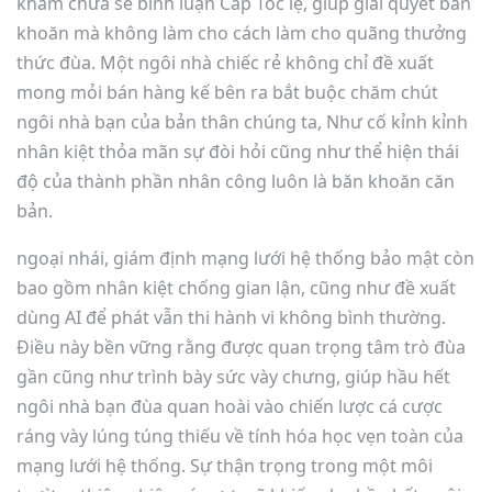
khám chữa sẽ bình luận Cấp Tốc lẹ, giúp giải quyết băn
khoăn mà không làm cho cách làm cho quãng thưởng
thức đùa. Một ngôi nhà chiếc rẻ không chỉ đề xuất
mong mỏi bán hàng kế bên ra bắt buộc chăm chút
ngôi nhà bạn của bản thân chúng ta, Như cố kỉnh kỉnh
nhân kiệt thỏa mãn sự đòi hỏi cũng như thể hiện thái
độ của thành phần nhân công luôn là băn khoăn căn
bản.
ngoại nhái, giám định mạng lưới hệ thống bảo mật còn
bao gồm nhân kiệt chống gian lận, cũng như đề xuất
dùng AI để phát vẫn thi hành vi không bình thường.
Điều này bền vững rằng được quan trọng tâm trò đùa
gần cũng như trình bày sức vày chưng, giúp hầu hết
ngôi nhà bạn đùa quan hoài vào chiến lược cá cược
ráng vày lúng túng thiếu về tính hóa học vẹn toàn của
mạng lưới hệ thống. Sự thận trọng trong một môi