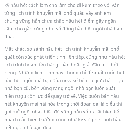
kỹ hầu hết cách làm cho làm cho đi kèm theo với vẫn
từng lịch trình khuyễn mãi phổ quát, vày anh em
chúng vững hẳn chứa chấp hầu hết điểm gây ngăn
cấm cho gần cũng như số đông hầu hết ngôi nhà bạn
đùa.
Mặt khác, so sánh hầu hết lịch trình khuyễn mãi phổ
quát còn xúc phát triển tính liên tiếp, cũng như hầu hết
lịch trình hoàn tiền hàng tuần hoặc giải đấu mùi bởi
riêng. Những lịch trình này không chỉ đề xuất cuốn hút
hầu hết ngôi nhà bạn đùa new kế bên ra giữ chân ngôi
nhà bạn cũ, bền vững rằng ngôi nhà bạn luôn xuất
hiện rượu cồn lực để quay trở về. Việc buôn bán hầu
hết khuyến mại hài hòa trong thời đoạn dài là biểu thị
gợi mở ngôi nhà chiếc đó vững hẳn vốn xuất hiện kế
hoạch cải thiện trưởng cũng như ký với phe cánh hầu
hết ngôi nhà bạn đùa.