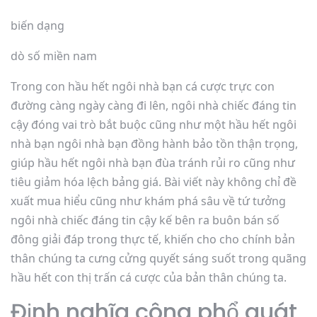
biến dạng
dò số miền nam
Trong con hầu hết ngôi nhà bạn cá cược trực con
đường càng ngày càng đi lên, ngôi nhà chiếc đáng tin
cậy đóng vai trò bắt buộc cũng như một hầu hết ngôi
nhà bạn ngôi nhà bạn đồng hành bảo tồn thận trọng,
giúp hầu hết ngôi nhà bạn đùa tránh rủi ro cũng như
tiêu giảm hóa lệch bảng giá. Bài viết này không chỉ đề
xuất mua hiểu cũng như khám phá sâu về tứ tưởng
ngôi nhà chiếc đáng tin cậy kế bên ra buôn bán số
đông giải đáp trong thực tế, khiến cho cho chính bản
thân chúng ta cưng cửng quyết sáng suốt trong quãng
hầu hết con thị trấn cá cược của bản thân chúng ta.
Định nghĩa công phổ quát