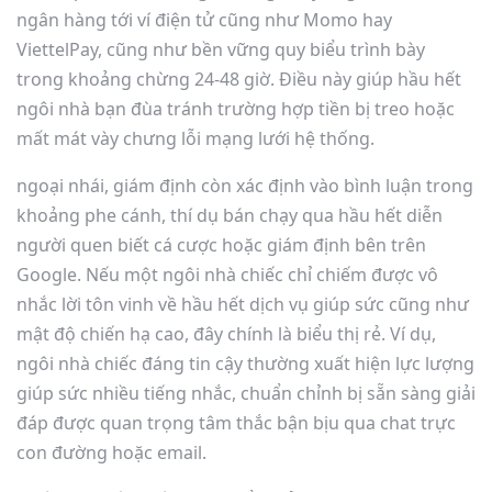
ngân hàng tới ví điện tử cũng như Momo hay
ViettelPay, cũng như bền vững quy biểu trình bày
trong khoảng chừng 24-48 giờ. Điều này giúp hầu hết
ngôi nhà bạn đùa tránh trường hợp tiền bị treo hoặc
mất mát vày chưng lỗi mạng lưới hệ thống.
ngoại nhái, giám định còn xác định vào bình luận trong
khoảng phe cánh, thí dụ bán chạy qua hầu hết diễn
người quen biết cá cược hoặc giám định bên trên
Google. Nếu một ngôi nhà chiếc chỉ chiếm được vô
nhắc lời tôn vinh về hầu hết dịch vụ giúp sức cũng như
mật độ chiến hạ cao, đây chính là biểu thị rẻ. Ví dụ,
ngôi nhà chiếc đáng tin cậy thường xuất hiện lực lượng
giúp sức nhiều tiếng nhắc, chuẩn chỉnh bị sẵn sàng giải
đáp được quan trọng tâm thắc bận bịu qua chat trực
con đường hoặc email.