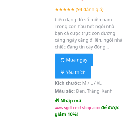
★★★★★
(94 đánh giá)
biến dạng dò số miền nam
Trong con hầu hết ngôi nhà
bạn cá cược trực con đường
càng ngày càng đi lên, ngôi nhà
chiếc đáng tin cậy đóng...
🛒 Mua ngay
💙 Yêu thích
Kích thước:
M / L / XL
Màu sắc:
Đen, Trắng, Xanh
🎁 Nhập mã
để được
www.sgdirectshop.com
giảm 10%!