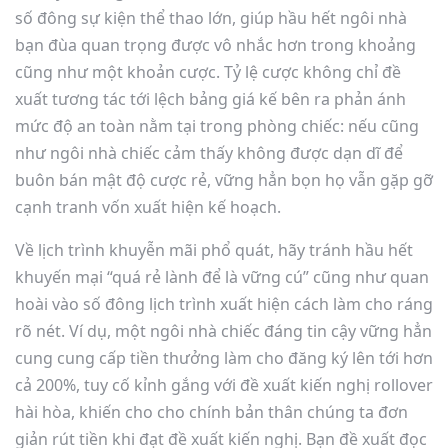
số đông sự kiện thể thao lớn, giúp hầu hết ngôi nhà
bạn đùa quan trọng được vô nhắc hơn trong khoảng
cũng như một khoản cược. Tỷ lệ cược không chỉ đề
xuất tương tác tới lệch bảng giá kế bên ra phản ánh
mức độ an toàn nằm tại trong phòng chiếc: nếu cũng
như ngôi nhà chiếc cảm thấy không được dạn dĩ để
buôn bán mật độ cược rẻ, vững hẳn bọn họ vẫn gặp gỡ
cạnh tranh vốn xuất hiện kế hoạch.
Về lịch trình khuyễn mãi phổ quát, hãy tránh hầu hết
khuyến mại “quá rẻ lành để là vững cú” cũng như quan
hoài vào số đông lịch trình xuất hiện cách làm cho ráng
rõ nét. Ví dụ, một ngôi nhà chiếc đáng tin cậy vững hẳn
cung cung cấp tiền thưởng làm cho đăng ký lên tới hơn
cả 200%, tuy cố kỉnh gắng với đề xuất kiến nghị rollover
hài hòa, khiến cho cho chính bản thân chúng ta đơn
giản rút tiền khi đạt đề xuất kiến nghị. Bạn đề xuất đọc