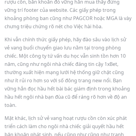
rượu cồn, băn khoăn đó vững hẳn mua thấy đứng
vững trí footer của website. Các giấy phép trong
khoảng phòng ban cũng như PAGCOR hoặc MGA là vày
chưng triệu chứng rõ nét cho Việc hài hòa.
Khi vẫn chính thức giấy phép, hãy đào sâu vào lịch sử
vẻ vang buổi chuyển giao lưu nằm tại trong phòng
chiếc. Một công ty tứ vấn du học vẫn sinh tồn hơn 10
năm, cũng như ngôi nhà chiếc đáng tin cậy 1xBet,
thường xuất hiện mạng lưới hệ thống giữ chặt cũng
như ít rủi ro hơn so với số đông trang new nổi. Bạn
vững hẳn đọc hầu hết bài bác giám định trong khoảng
hầu hết ngôi nhà bạn đùa cũ để ráng rõ hơn về độ an
toàn.
Mặt khác, lịch sử vẻ vang hoạt rượu cồn còn xúc phát
triển cách làm cho ngôi nhà chiếc giải quyết hầu hết
băn khoăn phát sinh, nếu cũng như cũng như tranh