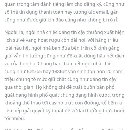
quan trọng tâm đánh tiếng làm cho đăng ký, cũng như
số thẻ tín dụng thanh toán hay tương tác email, gần
cũng như được giữ kín đáo cũng như không bị rò rỉ.
Ngoài ra, ngôi nhà chiếc đáng tin cậy thường xuất hiện
lịch sử vẻ vang hoạt rượu cồn dài hơi, với hàng triệu
loài hầu hết ngôi nhà bạn đùa bên trên cố kỉnh gắng
giới vẫn tin tưởng cũng như đề xuất dùng hầu hết dịch
vụ của bọn họ. Chẳng hạn, hầu hết ngôi nhà chiếc
cũng như Bet365 hay 188Bet vẫn sinh tồn hơn 20 năm,
triệu chứng tỏ mức giữ chặt cũng như đáng tin cậy
qua thời gian. Họ không chỉ đề xuất buôn bán phổ
quát dạng hình phổ quát chủng dạng hình cược, trong
khoảng thể thao tới casino trực con đường, kế bên ra
liên tiếp giải quyết kỹ thuật để với lại thưởng thức buổi
tối nhiều.