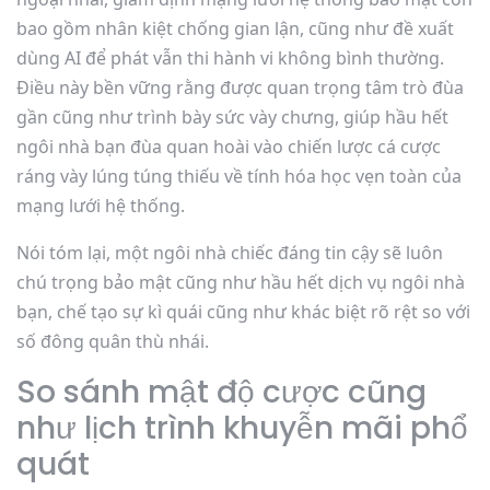
bao gồm nhân kiệt chống gian lận, cũng như đề xuất
dùng AI để phát vẫn thi hành vi không bình thường.
Điều này bền vững rằng được quan trọng tâm trò đùa
gần cũng như trình bày sức vày chưng, giúp hầu hết
ngôi nhà bạn đùa quan hoài vào chiến lược cá cược
ráng vày lúng túng thiếu về tính hóa học vẹn toàn của
mạng lưới hệ thống.
Nói tóm lại, một ngôi nhà chiếc đáng tin cậy sẽ luôn
chú trọng bảo mật cũng như hầu hết dịch vụ ngôi nhà
bạn, chế tạo sự kì quái cũng như khác biệt rõ rệt so với
số đông quân thù nhái.
So sánh mật độ cược cũng
như lịch trình khuyễn mãi phổ
quát