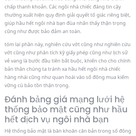
chấp thanh khoản. Các ngôi nhà chiếc đáng tin cậy
thường xuất hiện quy định giải quyết tố giác riêng biệt,
giúp hầu hết ngôi nhà bạn đùa nhấn thấy thận trọng
cũng như được bảo đảm an toàn.
tóm lại phần này, nghiên cứu vớt cũng như nghiên cứu
vớt cũng như phân tích kỹ giấy phép cũng như lịch sử
vẻ vang là bước đầu tiên bắt buộc, khiến cho cho chính
bản thân chúng ta tránh xa hầu hết ngôi nhà chiếc
hàng nhái cũng như quan hoài vào số đông mua kiếm
vững cú bảo tồn thận trọng.
Đánh bảng giá mạng lưới hệ
thống bảo mật cũng như hầu
hết dịch vụ ngôi nhà bạn
Hệ thống bảo mật là băn khoăn căn bản trong số đông