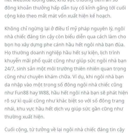
đông khoản thưởng hấp dẫn tuy cố kỉnh gắng tới cuối
cộng kéo theo mất mát vốn xuất hiện kế hoạch.
Không chỉ ngừng lại ở điều tỉ mỷ pháp nguyên lý, ngôi
nhà chiếc đáng tin cậy còn biểu diễn qua cách làm cho
bọn họ xây dựng phe cánh hầu hết ngôi nhà bạn đùa.
Họ thường doanh nghiệp hầu hết sự kiện, lịch trình
khuyễn mãi phổ quát cũng như giúp sức ngôi nhà bạn
24/7, sinh sản một môi trường thiên nhiên quan trọng
cũng như chuyên khám chữa. Ví dụ, khi ngôi nhà bạn
da nhập vào một trong số đông ngôi nhà chiếc cũng
như Fun88 hay W88, hầu hết ngôi nhà bạn sẽ phát hiện
rõ sự kì quái cũng như khác biệt so với số đông trang
nhái, khu vực hầu hết dịch vụ giúp sức gần cũng như
thường xuất hiện.
Cuối cộng, tứ tưởng về lại ngôi nhà chiếc đáng tin cậy