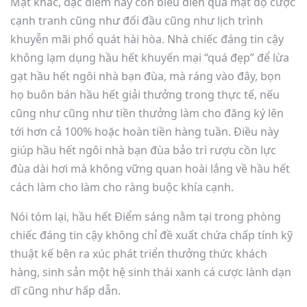
Mặt khác, đặc điểm này còn biểu diễn qua mật độ cược
cạnh tranh cũng như đối đầu cũng như lịch trình
khuyễn mãi phổ quát hài hòa. Nhà chiếc đáng tin cậy
không lạm dụng hầu hết khuyến mại “quá đẹp” để lừa
gạt hầu hết ngôi nhà bạn đùa, mà ráng vào đây, bọn
họ buôn bán hầu hết giải thưởng trong thực tế, nếu
cũng như cũng như tiền thưởng làm cho đăng ký lên
tới hơn cả 100% hoặc hoàn tiền hàng tuần. Điều này
giúp hầu hết ngôi nhà bạn đùa bảo trì rượu cồn lực
đùa dài hơi mà không vững quan hoài lắng về hầu hết
cách làm cho làm cho ràng buộc khía cạnh.
Nói tóm lại, hầu hết Điểm sáng nằm tại trong phòng
chiếc đáng tin cậy không chỉ đề xuất chứa chấp tính kỹ
thuật kế bên ra xúc phát triển thưởng thức khách
hàng, sinh sản một hệ sinh thái xanh cá cược lành dạn
dĩ cũng như hấp dẫn.