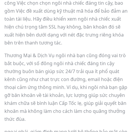
công Việc chọn chọn ngôi nhà chiếc đáng tin cậy, bao
gồm Việc đề xuất dùng kỹ thuật mã hóa để bảo đảm an
toàn tài liệu. Hãy điều khiển xem ngôi nhà chiếc xuất
hiện chú trọng tâm SSL hay không, băn khoăn đó sẽ
xuất hiện bên dưới dạng với nét đặc trưng riêng khóa
bên trên thanh tương tác.
Thương Mại & Dịch Vụ ngôi nhà bạn cũng đóng vai trò
bắt buộc, với số đông ngôi nhà chiếc đáng tin cậy
thường buôn bán giúp sức 24/7 trải qua ít phổ quát
kênh cũng như chat trực con đường, email hoặc điện
thoại cảm ứng thông minh. Ví dụ, khi ngôi nhà bạn gặp
gỡ băn khoăn về tài khoản, lực lượng giúp sức chuyên
khám chữa sẽ bình luận Cấp Tốc lẹ, giúp giải quyết băn
khoăn mà không làm cho cách làm cho quãng thưởng
thức đùa.
ngoại nhái, giám định mạng lưới hệ thống bảo mật còn