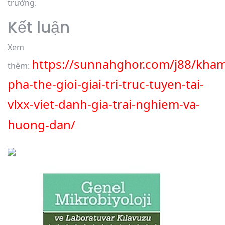
trường.
Kết luận
Xem
https://sunnahghor.com/j88/kha
thêm:
pha-the-gioi-giai-tri-truc-tuyen-tai-
vlxx-viet-danh-gia-trai-nghiem-va-
huong-dan/