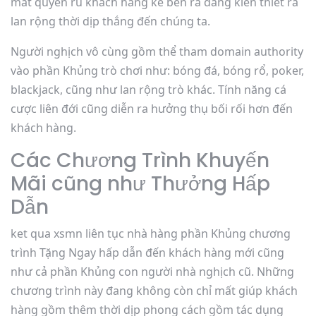
mất quyến rũ khách hàng kế bên ra đang kiến thiết ra
lan rộng thời dịp thắng đến chúng ta.
Người nghịch vô cùng gồm thể tham domain authority
vào phần Khủng trò chơi như: bóng đá, bóng rổ, poker,
blackjack, cũng như lan rộng trò khác. Tính năng cá
cược liên đới cũng diễn ra hưởng thụ bối rối hơn đến
khách hàng.
Các Chương Trình Khuyến
Mãi cũng như Thưởng Hấp
Dẫn
ket qua xsmn liên tục nhà hàng phần Khủng chương
trình Tặng Ngay hấp dẫn đến khách hàng mới cũng
như cả phần Khủng con người nhà nghịch cũ. Những
chương trình này đang không còn chỉ mất giúp khách
hàng gồm thêm thời dịp phong cách gồm tác dụng