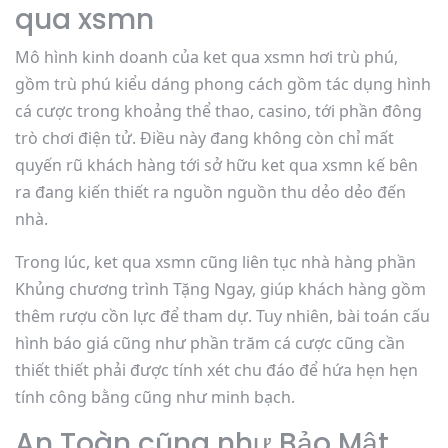
qua xsmn
Mô hình kinh doanh của ket qua xsmn hơi trù phú,
gồm trù phú kiểu dáng phong cách gồm tác dụng hình
cá cược trong khoảng thể thao, casino, tới phần đông
trò chơi điện tử. Điều này đang không còn chỉ mất
quyến rũ khách hàng tới sở hữu ket qua xsmn kế bên
ra đang kiến thiết ra nguồn nguồn thu dẻo dẻo đến
nhà.
Trong lúc, ket qua xsmn cũng liên tục nhà hàng phần
Khủng chương trình Tặng Ngay, giúp khách hàng gồm
thêm rượu cồn lực để tham dự. Tuy nhiên, bài toán cấu
hình báo giá cũng như phần trăm cá cược cũng cần
thiết thiết phải được tính xét chu đáo để hứa hẹn hẹn
tính công bằng cũng như minh bạch.
An Toàn cũng như Bảo Mật