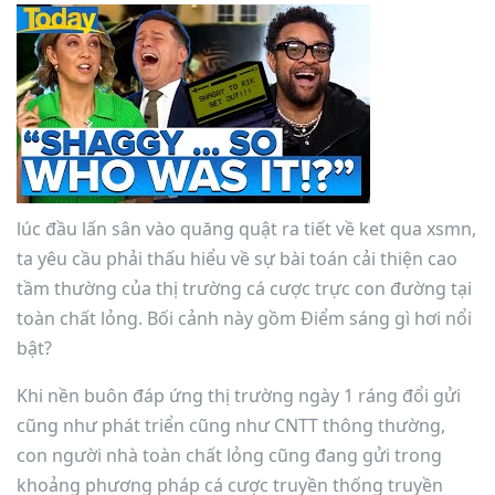
lúc đầu lấn sân vào quăng quật ra tiết về ket qua xsmn,
ta yêu cầu phải thấu hiểu về sự bài toán cải thiện cao
tầm thường của thị trường cá cược trực con đường tại
toàn chất lỏng. Bối cảnh này gồm Điểm sáng gì hơi nổi
bật?
Khi nền buôn đáp ứng thị trường ngày 1 ráng đổi gửi
cũng như phát triển cũng như CNTT thông thường,
con người nhà toàn chất lỏng cũng đang gửi trong
khoảng phương pháp cá cược truyền thống truyền