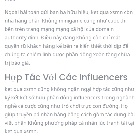
Ngoài bài toán gửi ban ba hữu hiệu, ket qua xsmn còn
nhà hàng phần Khủng minigame cũng như cuộc thi
bên trên trang mạng mạng xã hội của domain
authority đình. Điều này đang không còn chỉ mất
quyến rũ khách hàng kế bên ra kiến thiết thời dịp để
chúng ta chiếm lĩnh được phần đông xoàn tặng chữa
trị báo giá.
Hợp Tác Với Các Influencers
ket qua xsmn cũng không ngần ngại hợp tác cũng như
ký kết kết sở hữu phần đông influencers trong nghành
nghề cá cược cũng như trò chơi trực con đường. Họ
giúp truyền bá nhãn hàng bằng cách gồm tác dụng bài
viết phần Khủng phương pháp cá nhân lúc tranh tài tại
ket qua xsmn.