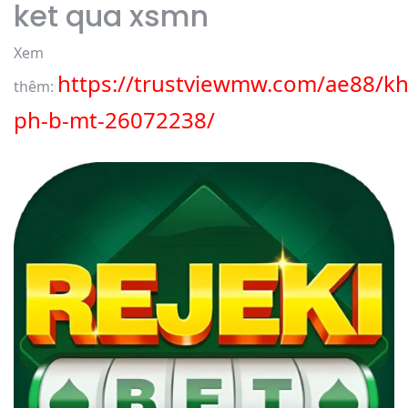
ket qua xsmn
Xem
https://trustviewmw.com/ae88/k
thêm:
ph-b-mt-26072238/