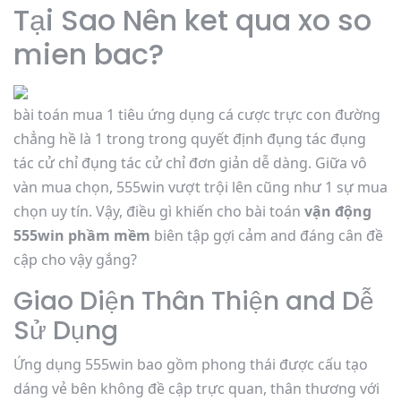
Tại Sao Nên ket qua xo so
mien bac?
bài toán mua 1 tiêu ứng dụng cá cược trực con đường
chẳng hề là 1 trong trong quyết định đụng tác đụng
tác cử chỉ đụng tác cử chỉ đơn giản dễ dàng. Giữa vô
vàn mua chọn, 555win vượt trội lên cũng như 1 sự mua
chọn uy tín. Vậy, điều gì khiến cho bài toán
vận động
555win phầm mềm
biên tập gợi cảm and đáng cân đề
cập cho vậy gắng?
Giao Diện Thân Thiện and Dễ
Sử Dụng
Ứng dụng 555win bao gồm phong thái được cấu tạo
dáng vẻ bên không đề cập trực quan, thân thương với