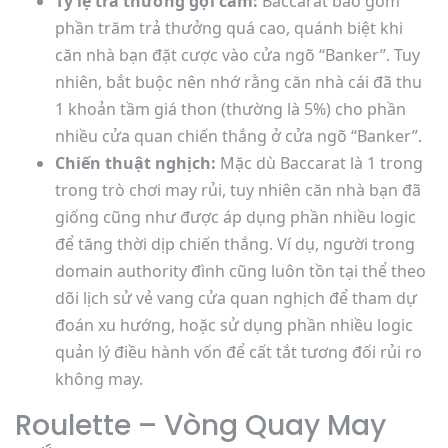
Tỷ lệ trả thưởng gợi cảm:
Baccarat bao gồm
phần trăm trả thưởng quá cao, quánh biệt khi
căn nhà bạn đặt cược vào cửa ngõ “Banker”. Tuy
nhiên, bắt buộc nên nhớ rằng căn nhà cái đã thu
1 khoản tầm giá thon (thường là 5%) cho phần
nhiều cửa quan chiến thắng ở cửa ngõ “Banker”.
Chiến thuật nghịch:
Mặc dù Baccarat là 1 trong
trong trò chơi may rủi, tuy nhiên căn nhà bạn đã
giống cũng như được áp dụng phần nhiều logic
để tăng thời dịp chiến thắng. Ví dụ, người trong
domain authority đình cũng luôn tồn tại thể theo
dõi lịch sử vẻ vang cửa quan nghịch để tham dự
đoán xu hướng, hoặc sử dụng phần nhiều logic
quản lý điều hành vốn để cất tắt tương đối rủi ro
không may.
Roulette – Vòng Quay May