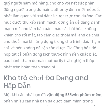
quý người hâm mộ hàng, cho cho với hết sức phần
đông người trong domain authority đình mới mẻ xuất
phát làm quen với trái đất cá cược trực con đường. Các
mục được thu xếp rành mạch, đơn giản dễ dàng Đánh
mạnh mẽ and làm bài toán. màu sắc hài hòa, không
khiến cho rối mắt, tạo cảm giác thoải mái and dễ chịu
and thoải mái khi ứng dụng trong chu trình dài. Thậm
chí, vẻ bên không đề cập còn được Gia Công hóa để
hợp tất cả phần đông kích thước hình nền khác biệt,
bảo hành tham domain authority trải nghiệm thấp
nhất trên hoàn toàn trang bị.
Kho trò chơi Đa Dạng and
Hấp Dẫn
Một khi căn nhà bạn đã
vận động 555win phầm mềm
,
phần nhiều căn nhà bạn đã được đắm mình trong 1