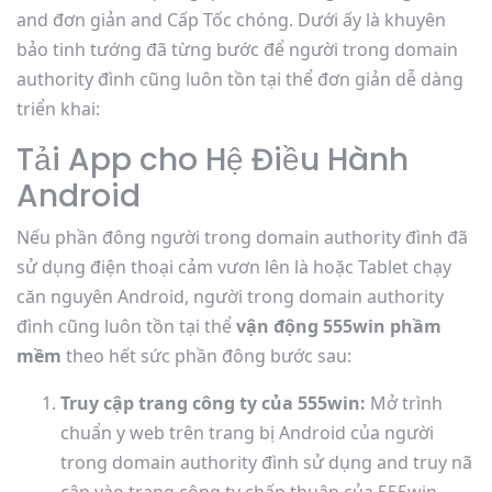
and đơn giản and Cấp Tốc chóng. Dưới ấy là khuyên
bảo tinh tướng đã từng bước để người trong domain
authority đình cũng luôn tồn tại thể đơn giản dễ dàng
triển khai:
Tải App cho Hệ Điều Hành
Android
Nếu phần đông người trong domain authority đình đã
sử dụng điện thoại cảm vươn lên là hoặc Tablet chạy
căn nguyên Android, người trong domain authority
đình cũng luôn tồn tại thể
vận động 555win phầm
mềm
theo hết sức phần đông bước sau:
Truy cập trang công ty của 555win:
Mở trình
chuẩn y web trên trang bị Android của người
trong domain authority đình sử dụng and truy nã