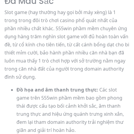
Đa Màu Sắc
Slot game (hay thường hay gọi bởi máy xèng) là 1
trong trong đôi trò chơi casino phổ quát nhất của
phần nhiều chất khác. 555win phầm mềm chuyên ứng
dụng hàng trăm nghìn slot game với đủ hoàn toàn vấn
đề, từ cổ kính cho tiên tiến, từ cất cánh bổng dạt cho bi
thiết mỉm cười, bảo hành phần nhiều căn nhà bạn đã
luôn mua thấy 1 trò chơi hợp với sở trường nằm ngay
trong căn nhà đất của người trong domain authority
đình sử dụng.
Đồ họa and âm thanh trung thực:
Các slot
game trên 555win phầm mềm bao gồm phong
thái được cấu tạo bối cảnh khởi sắc, âm thanh
trung thực and hiệu ứng quánh trưng xinh xắn,
đem lại tham domain authority trải nghiệm thư
giãn and giải trí hoàn hảo.