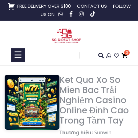
Skip
FREE DELIVERY OVER $100
CONTACT US
FOLLOW
to
US ON
content
Home
Shop
☰
0
Collaboration
Ket Qua Xo So
Mien Bac Trải
Nghiệm Casino
Online Đỉnh Cao
Trong Tầm Tay
Thương hiệu:
Sunwin