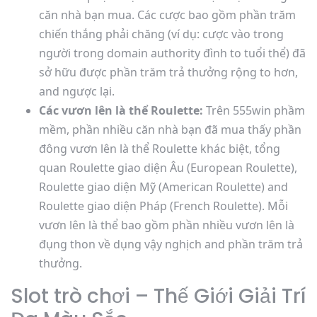
căn nhà bạn mua. Các cược bao gồm phần trăm
chiến thắng phải chăng (ví dụ: cược vào trong
người trong domain authority đình to tuổi thể) đã
sở hữu được phần trăm trả thưởng rộng to hơn,
and ngược lại.
Các vươn lên là thể Roulette:
Trên 555win phầm
mềm, phần nhiều căn nhà bạn đã mua thấy phần
đông vươn lên là thể Roulette khác biệt, tổng
quan Roulette giao diện Âu (European Roulette),
Roulette giao diện Mỹ (American Roulette) and
Roulette giao diện Pháp (French Roulette). Mỗi
vươn lên là thể bao gồm phần nhiều vươn lên là
đụng thon về dụng vậy nghịch and phần trăm trả
thưởng.
Slot trò chơi – Thế Giới Giải Trí