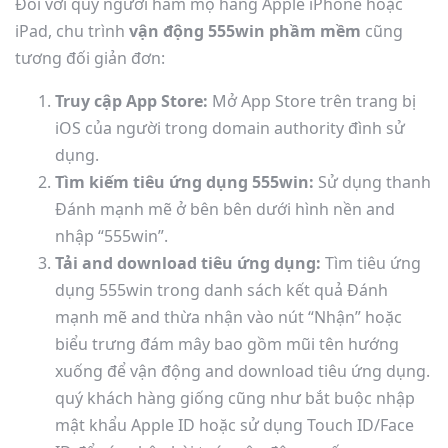
Đối với quý người hâm mộ hàng Apple iPhone hoặc
iPad, chu trình
vận động 555win phầm mềm
cũng
tương đối giản đơn:
Truy cập App Store:
Mở App Store trên trang bị
iOS của người trong domain authority đình sử
dụng.
Tìm kiếm tiêu ứng dụng 555win:
Sử dụng thanh
Đánh mạnh mẽ ở bên bên dưới hình nền and
nhập “555win”.
Tải and download tiêu ứng dụng:
Tìm tiêu ứng
dụng 555win trong danh sách kết quả Đánh
mạnh mẽ and thừa nhận vào nút “Nhận” hoặc
biểu trưng đám mây bao gồm mũi tên hướng
xuống để vận động and download tiêu ứng dụng.
quý khách hàng giống cũng như bắt buộc nhập
mật khẩu Apple ID hoặc sử dụng Touch ID/Face