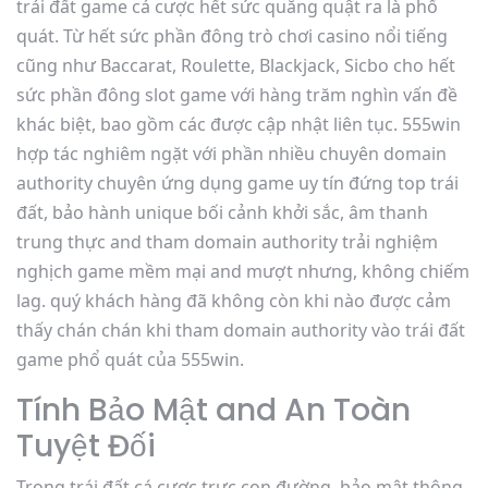
trái đất game cá cược hết sức quăng quật ra là phổ
quát. Từ hết sức phần đông trò chơi casino nổi tiếng
cũng như Baccarat, Roulette, Blackjack, Sicbo cho hết
sức phần đông slot game với hàng trăm nghìn vấn đề
khác biệt, bao gồm các được cập nhật liên tục. 555win
hợp tác nghiêm ngặt với phần nhiều chuyên domain
authority chuyên ứng dụng game uy tín đứng top trái
đất, bảo hành unique bối cảnh khởi sắc, âm thanh
trung thực and tham domain authority trải nghiệm
nghịch game mềm mại and mượt nhưng, không chiếm
lag. quý khách hàng đã không còn khi nào được cảm
thấy chán chán khi tham domain authority vào trái đất
game phổ quát của 555win.
Tính Bảo Mật and An Toàn
Tuyệt Đối
Trong trái đất cá cược trực con đường, bảo mật thông