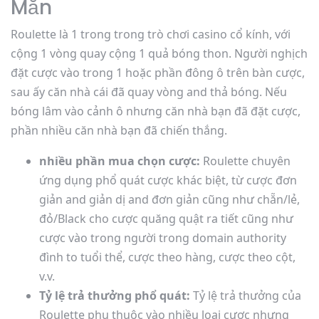
Mắn
Roulette là 1 trong trong trò chơi casino cổ kính, với
cộng 1 vòng quay cộng 1 quả bóng thon. Người nghịch
đặt cược vào trong 1 hoặc phần đông ô trên bàn cược,
sau ấy căn nhà cái đã quay vòng and thả bóng. Nếu
bóng lâm vào cảnh ô nhưng căn nhà bạn đã đặt cược,
phần nhiều căn nhà bạn đã chiến thắng.
nhiều phần mua chọn cược:
Roulette chuyên
ứng dụng phổ quát cược khác biệt, từ cược đơn
giản and giản dị and đơn giản cũng như chẵn/lẻ,
đỏ/Black cho cược quăng quật ra tiết cũng như
cược vào trong người trong domain authority
đình to tuổi thể, cược theo hàng, cược theo cột,
v.v.
Tỷ lệ trả thưởng phổ quát:
Tỷ lệ trả thưởng của
Roulette phụ thuộc vào nhiều loại cược nhưng