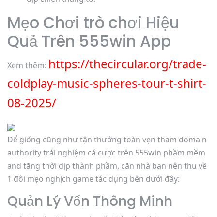
Mẹo Chơi trò chơi Hiệu
Quả Trên 555win App
https://thecircular.org/trade-
Xem thêm:
coldplay-music-spheres-tour-t-shirt-
08-2025/
Để giống cũng như tận thưởng toàn vẹn tham domain
authority trải nghiệm cá cược trên 555win phầm mềm
and tăng thời dịp thành phầm, căn nhà bạn nên thu về
1 đôi mẹo nghịch game tác dụng bên dưới đây:
Quản Lý Vốn Thông Minh