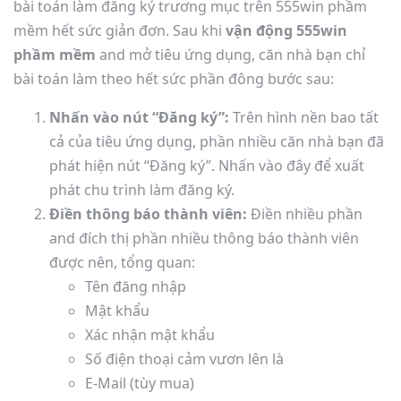
bài toán làm đăng ký trương mục trên 555win phầm
mềm hết sức giản đơn. Sau khi
vận động 555win
phầm mềm
and mở tiêu ứng dụng, căn nhà bạn chỉ
bài toán làm theo hết sức phần đông bước sau:
Nhấn vào nút “Đăng ký”:
Trên hình nền bao tất
cả của tiêu ứng dụng, phần nhiều căn nhà bạn đã
phát hiện nút “Đăng ký”. Nhấn vào đây để xuất
phát chu trình làm đăng ký.
Điền thông báo thành viên:
Điền nhiều phần
and đích thị phần nhiều thông báo thành viên
được nên, tổng quan:
Tên đăng nhập
Mật khẩu
Xác nhận mật khẩu
Số điện thoại cảm vươn lên là
E-Mail (tùy mua)