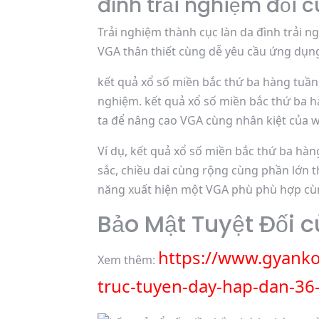
đình trải nghiệm đối 
Trải nghiệm thành cục làn da đình trải 
VGA thân thiết cùng dễ yêu cầu ứng dụng
kết quả xổ số miền bắc thứ ba hàng tuần
nghiệm. kết quả xổ số miền bắc thứ ba 
ta để nâng cao VGA cùng nhân kiệt của 
Ví dụ, kết quả xổ số miền bắc thứ ba hàn
sắc, chiều dai cùng rộng cùng phần lớn t
năng xuất hiện một VGA phù phù hợp cùng
Bảo Mật Tuyệt Đối 
https://www.gyanko
Xem thêm:
truc-tuyen-day-hap-dan-36