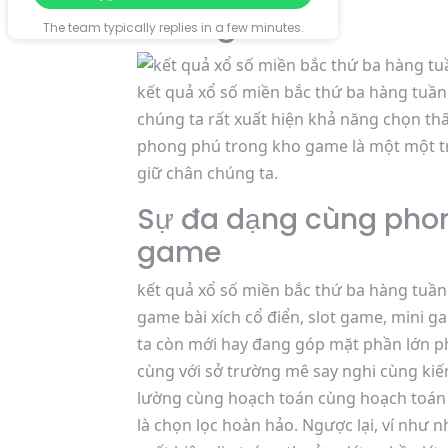
Phong Phú
The team typically replies in a few minutes.
kết quả xổ số miền bắc thứ ba hàng tuần 
chúng ta rất xuất hiện khả năng chọn th
phong phú trong kho game là một một tro
giữ chân chúng ta.
Sự đa dạng cùng phon
game
kết quả xổ số miền bắc thứ ba hàng tu
game bài xích cổ điển, slot game, mini g
ta còn mới hay đang góp mặt phần lớn phầ
cùng với sở trường mê say nghi cùng kiế
lường cùng hoạch toán cùng hoạch toán 
là chọn lọc hoàn hảo. Ngược lại, ví như 