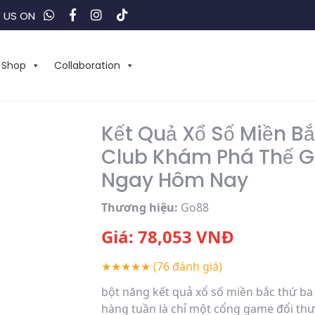
 US ON
Shop
Collaboration
Kết Quả Xổ Số Miền B
Club Khám Phá Thế Giớ
Ngay Hôm Nay
Thương hiệu:
Go88
Giá:
78,053
VNĐ
★★★★★
(76 đánh giá)
bột năng kết quả xổ số miền bắc thứ ba
hàng tuần là chỉ một cổng game đổi thưở