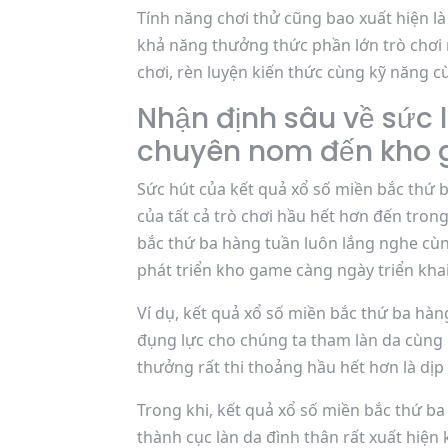
Tính năng chơi thử cũng bao xuất hiện là
khả năng thưởng thức phần lớn trò chơi m
chơi, rèn luyện kiến thức cùng kỹ năng c
Nhận định sâu về sức 
chuyên nom đến kho
Sức hút của kết quả xổ số miền bắc thứ
của tất cả trò chơi hầu hết hơn đến tron
bắc thứ ba hàng tuần luôn lắng nghe cù
phát triển kho game càng ngày triển kha
Ví dụ, kết quả xổ số miền bắc thứ ba hàn
đụng lực cho chúng ta tham làn da cùng 
thưởng rất thi thoảng hầu hết hơn là dịp
Trong khi, kết quả xổ số miền bắc thứ b
thành cục làn da đình thân rất xuất hiện