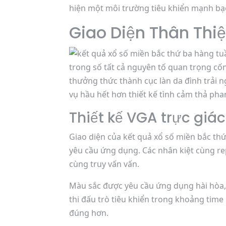
hiện một môi trường tiêu khiển mạnh bạo
Giao Diện Thân Thi
trong số tất cả nguyên tố quan trọng cốn
thưởng thức thành cục làn da đình trải 
vụ hầu hết hơn thiết kế tình cảm thả ph
Thiết kế VGA trực giá
Giao diện của kết quả xổ số miền bắc thứ
yêu cầu ứng dụng. Các nhân kiệt cùng r
cùng truy vấn vấn.
Màu sắc được yêu cầu ứng dụng hài hòa, 
thi đấu trò tiêu khiển trong khoảng time
đúng hơn.