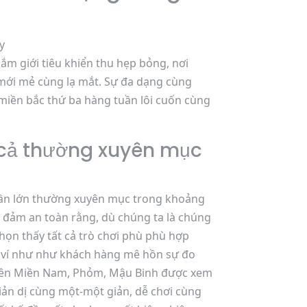
ắm giới tiêu khiển thu hẹp bỏng, nơi
 mới mẻ cùng lạ mắt. Sự đa dạng cùng
miền bắc thứ ba hàng tuần lôi cuốn cùng
 cả thường xuyên mục
hần lớn thường xuyên mục trong khoảng
o đảm an toàn rằng, dù chúng ta là chúng
họn thấy tất cả trò chơi phù phù hợp
ụ, ví như như khách hàng mê hồn sự đo
 Lên Miền Nam, Phỏm, Mậu Binh được xem
iản dị cùng một-một giản, dễ chơi cùng