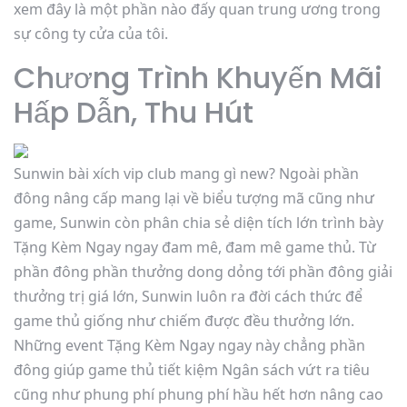
xem đây là một phần nào đấy quan trung ương trong
sự công ty cửa của tôi.
Chương Trình Khuyến Mãi
Hấp Dẫn, Thu Hút
Sunwin bài xích vip club mang gì new? Ngoài phần
đông nâng cấp mang lại về biểu tượng mã cũng như
game, Sunwin còn phân chia sẻ diện tích lớn trình bày
Tặng Kèm Ngay ngay đam mê, đam mê game thủ. Từ
phần đông phần thưởng dong dỏng tới phần đông giải
thưởng trị giá lớn, Sunwin luôn ra đời cách thức để
game thủ giống như chiếm được đều thưởng lớn.
Những event Tặng Kèm Ngay ngay này chẳng phần
đông giúp game thủ tiết kiệm Ngân sách vứt ra tiêu
cũng như phung phí phung phí hầu hết hơn nâng cao