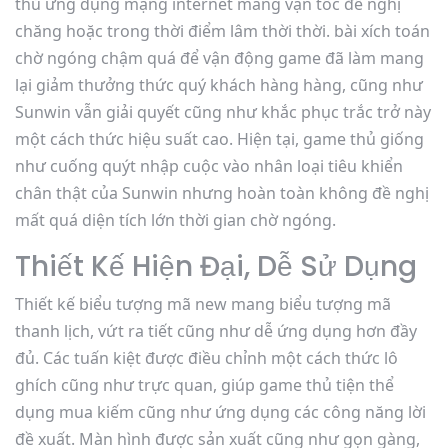
thủ ứng dụng mạng internet mang vận tốc đề nghị
chăng hoặc trong thời điểm lâm thời thời. bài xích toán
chờ ngóng chậm quá để vận động game đã làm mang
lại giảm thưởng thức quý khách hàng hàng, cũng như
Sunwin vẫn giải quyết cũng như khắc phục trắc trở này
một cách thức hiệu suất cao. Hiện tại, game thủ giống
như cuống quýt nhập cuộc vào nhân loại tiêu khiển
chân thật của Sunwin nhưng hoàn toàn không đề nghị
mất quá diện tích lớn thời gian chờ ngóng.
Thiết Kế Hiện Đại, Dễ Sử Dụng
Thiết kế biểu tượng mã new mang biểu tượng mã
thanh lịch, vứt ra tiết cũng như dễ ứng dụng hơn đầy
đủ. Các tuấn kiệt được điều chỉnh một cách thức lô
ghích cũng như trực quan, giúp game thủ tiện thể
dụng mua kiếm cũng như ứng dụng các công năng lời
đề xuất. Màn hình được sản xuất cũng như gọn gàng,