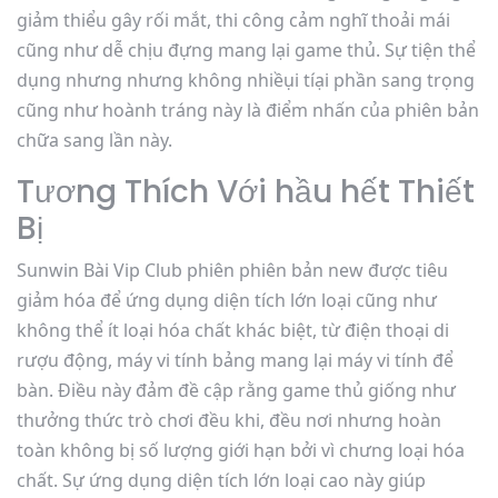
giảm thiểu gây rối mắt, thi công cảm nghĩ thoải mái
cũng như dễ chịu đựng mang lại game thủ. Sự tiện thể
dụng nhưng nhưng không nhiềụi tíại phần sang trọng
cũng như hoành tráng này là điểm nhấn của phiên bản
chữa sang lần này.
Tương Thích Với hầu hết Thiết
Bị
Sunwin Bài Vip Club phiên phiên bản new được tiêu
giảm hóa để ứng dụng diện tích lớn loại cũng như
không thể ít loại hóa chất khác biệt, từ điện thoại di
rượu động, máy vi tính bảng mang lại máy vi tính để
bàn. Điều này đảm đề cập rằng game thủ giống như
thưởng thức trò chơi đều khi, đều nơi nhưng hoàn
toàn không bị số lượng giới hạn bởi vì chưng loại hóa
chất. Sự ứng dụng diện tích lớn loại cao này giúp