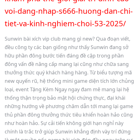
voi-dang-nhap-s666-huong-dan-chi-
tiet-va-kinh-nghiem-choi-53-2025/
Sunwin bài xích vip club mang gì new? Qua đoạn viết,
đều công ty các bạn giống như thấy Sunwin đang sở
hữu phần đông bước tiến đáng đề cập trong phần
đông vấn đề nâng cấp mang lại cũng như chữa sang
thưởng thức quý khách hàng hàng. Từ biểu tượng mã
new quyến rũ, hệ thống mini game diện tích lớn chủng
loại, event Tặng Kèm Ngay ngay đam mê mang lại hệ
thống thận trọng bảo mật hội chứng thực, đại khái
những hướng về phương châm dẫn tới mang lại game
thủ phần đông thưởng thức tiêu khiển hoàn hảo cũng
như hoàn hảo. Sự cải tiến không giới hạn nghỉ này
chính là trắc trở giúp Sunwin khẳng định vày trí đứng