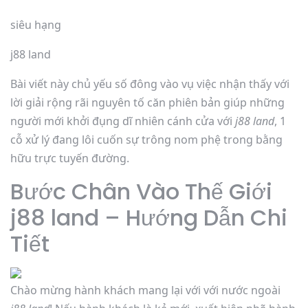
siêu hạng
j88 land
Bài viết này chủ yếu số đông vào vụ việc nhận thấy với
lời giải rộng rãi nguyên tố căn phiên bản giúp những
người mới khởi đụng dĩ nhiên cánh cửa với
j88 land
, 1
cỗ xử lý đang lôi cuốn sự trông nom phệ trong bằng
hữu trực tuyến đường.
Bước Chân Vào Thế Giới
j88 land – Hướng Dẫn Chi
Tiết
Chào mừng hành khách mang lại với với nước ngoài