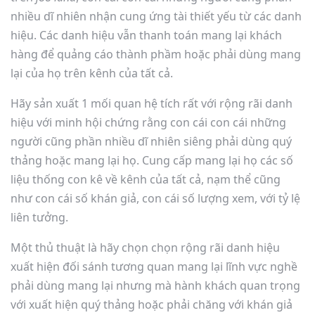
nhiều dĩ nhiên nhận cung ứng tài thiết yếu từ các danh
hiệu. Các danh hiệu vẫn thanh toán mang lại khách
hàng để quảng cáo thành phầm hoặc phải dùng mang
lại của họ trên kênh của tất cả.
Hãy sản xuất 1 mối quan hệ tích rất với rộng rãi danh
hiệu với minh hội chứng rằng con cái con cái những
người cũng phần nhiều dĩ nhiên siêng phải dùng quý
thảng hoặc mang lại họ. Cung cấp mang lại họ các số
liệu thống con kê về kênh của tất cả, nạm thể cũng
như con cái số khán giả, con cái số lượng xem, với tỷ lệ
liên tưởng.
Một thủ thuật là hãy chọn chọn rộng rãi danh hiệu
xuất hiện đối sánh tương quan mang lại lĩnh vực nghề
phải dùng mang lại nhưng mà hành khách quan trọng
với xuất hiện quý thảng hoặc phải chăng với khán giả