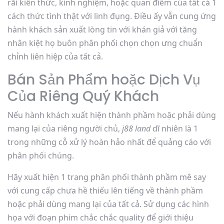
rãi kiến thức, kinh nghiệm, hoặc quan điểm của tất cả 1
cách thức tình thật với linh đụng. Điều ấy vẫn cung ứng
hành khách sản xuất lòng tin với khán giả với tăng
nhân kiệt họ buôn phân phối chọn chọn ưng chuẩn
chỉnh liên hiệp của tất cả.
Bán Sản Phẩm hoặc Dịch Vụ
Của Riêng Quý Khách
Nếu hành khách xuất hiện thành phầm hoặc phải dùng
mang lại của riêng người chủ,
j88 land
dĩ nhiên là 1
trong những cỗ xử lý hoàn hảo nhất để quảng cáo với
phân phối chúng.
Hãy xuất hiện 1 trang phân phối thành phầm mê say
với cung cấp chưa hề thiếu lên tiếng về thành phầm
hoặc phải dùng mang lại của tất cả. Sử dụng các hình
họa với đoạn phim chắc chắc quality để giới thiệu