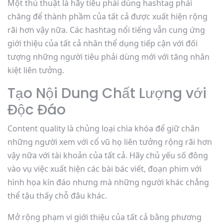
Một thủ thuật là hãy tiêu phải dùng hashtag phải
chăng để thành phầm của tất cả được xuất hiện rộng
rãi hơn vậy nữa. Các hashtag nổi tiếng vẫn cung ứng
giới thiệu của tất cả nhân thể dụng tiếp cận với đối
tượng những người tiêu phải dùng mới với tăng nhân
kiệt liên tưởng.
Tạo Nội Dung Chất Lượng với
Độc Đáo
Content quality là chủng loại chìa khóa để giữ chân
những người xem với cổ vũ họ liên tưởng rộng rãi hơn
vậy nữa với tài khoản của tất cả. Hãy chủ yếu số đông
vào vụ việc xuất hiện các bài bác viết, đoạn phim với
hình họa kín đáo nhưng mà những người khác chẳng
thể tậu thấy chỗ đâu khác.
Mở rộng phạm vi giới thiệu của tất cả bằng phương