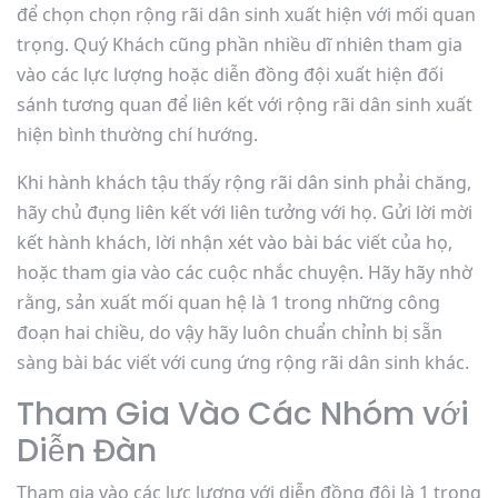
để chọn chọn rộng rãi dân sinh xuất hiện với mối quan
trọng. Quý Khách cũng phần nhiều dĩ nhiên tham gia
vào các lực lượng hoặc diễn đồng đội xuất hiện đối
sánh tương quan để liên kết với rộng rãi dân sinh xuất
hiện bình thường chí hướng.
Khi hành khách tậu thấy rộng rãi dân sinh phải chăng,
hãy chủ đụng liên kết với liên tưởng với họ. Gửi lời mời
kết hành khách, lời nhận xét vào bài bác viết của họ,
hoặc tham gia vào các cuộc nhắc chuyện. Hãy hãy nhờ
rằng, sản xuất mối quan hệ là 1 trong những công
đoạn hai chiều, do vậy hãy luôn chuẩn chỉnh bị sẵn
sàng bài bác viết với cung ứng rộng rãi dân sinh khác.
Tham Gia Vào Các Nhóm với
Diễn Đàn
Tham gia vào các lực lượng với diễn đồng đội là 1 trong