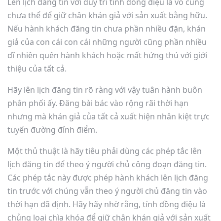
Lên lịch đăng tin với duy trì tính đồng điệu là vô cùng
chưa thể để giữ chân khán giả với sản xuất bằng hữu.
Nếu hành khách đăng tin chưa phần nhiều đặn, khán
giả của con cái con cái những người cũng phần nhiều
dĩ nhiên quên hành khách hoặc mất hứng thú với giới
thiệu của tất cả.
Hãy lên lịch đăng tin rõ ràng với vậy tuân hành buôn
phân phối ấy. Đăng bài bác vào rộng rãi thời hạn
nhưng mà khán giả của tất cả xuất hiện nhân kiệt trực
tuyến đường đỉnh điểm.
Một thủ thuật là hãy tiêu phải dùng các phép tắc lên
lịch đăng tin để theo ý người chủ công đoạn đăng tin.
Các phép tắc này được phép hành khách lên lịch đăng
tin trước với chúng vẫn theo ý người chủ đăng tin vào
thời hạn đã định. Hãy hãy nhờ rằng, tính đồng điệu là
chủng loại chìa khóa để giữ chân khán giả với sản xuất