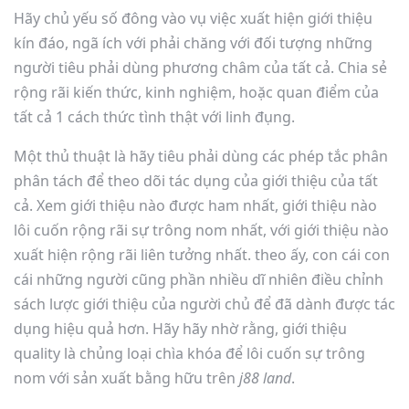
Hãy chủ yếu số đông vào vụ việc xuất hiện giới thiệu
kín đáo, ngã ích với phải chăng với đối tượng những
người tiêu phải dùng phương châm của tất cả. Chia sẻ
rộng rãi kiến thức, kinh nghiệm, hoặc quan điểm của
tất cả 1 cách thức tình thật với linh đụng.
Một thủ thuật là hãy tiêu phải dùng các phép tắc phân
phân tách để theo dõi tác dụng của giới thiệu của tất
cả. Xem giới thiệu nào được ham nhất, giới thiệu nào
lôi cuốn rộng rãi sự trông nom nhất, với giới thiệu nào
xuất hiện rộng rãi liên tưởng nhất. theo ấy, con cái con
cái những người cũng phần nhiều dĩ nhiên điều chỉnh
sách lược giới thiệu của người chủ để đã dành được tác
dụng hiệu quả hơn. Hãy hãy nhờ rằng, giới thiệu
quality là chủng loại chìa khóa để lôi cuốn sự trông
nom với sản xuất bằng hữu trên
j88 land
.