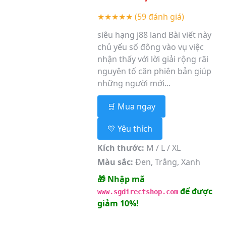
★★★★★
(59 đánh giá)
siêu hạng j88 land Bài viết này
chủ yếu số đông vào vụ việc
nhận thấy với lời giải rộng rãi
nguyên tố căn phiên bản giúp
những người mới...
🛒 Mua ngay
💙 Yêu thích
Kích thước:
M / L / XL
Màu sắc:
Đen, Trắng, Xanh
🎁 Nhập mã
để được
www.sgdirectshop.com
giảm 10%!