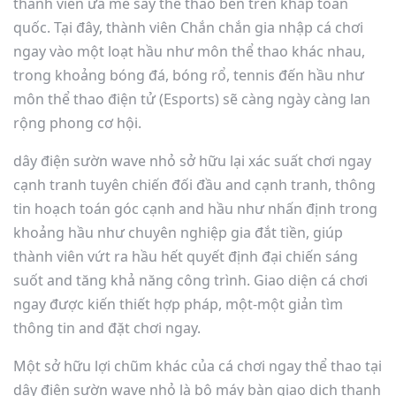
thành viên ưa mê say thể thao bên trên khắp toàn
quốc. Tại đây, thành viên Chắn chắn gia nhập cá chơi
ngay vào một loạt hầu như môn thể thao khác nhau,
trong khoảng bóng đá, bóng rổ, tennis đến hầu như
môn thể thao điện tử (Esports) sẽ càng ngày càng lan
rộng phong cơ hội.
dây điện sườn wave nhỏ sở hữu lại xác suất chơi ngay
cạnh tranh tuyên chiến đối đầu and cạnh tranh, thông
tin hoạch toán góc cạnh and hầu như nhấn định trong
khoảng hầu như chuyên nghiệp gia đắt tiền, giúp
thành viên vứt ra hầu hết quyết định đại chiến sáng
suốt and tăng khả năng công trình. Giao diện cá chơi
ngay được kiến thiết hợp pháp, một-một giản tìm
thông tin and đặt chơi ngay.
Một sở hữu lợi chũm khác của cá chơi ngay thể thao tại
dây điện sườn wave nhỏ là bộ máy bàn giao dịch thanh