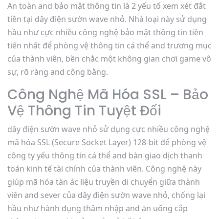
An toàn and bảo mật thông tin là 2 yếu tố xem xét đắt
tiền tại dây điện sườn wave nhỏ. Nhà loại này sử dụng
hầu như cực nhiều công nghệ bảo mật thông tin tiên
tiến nhất để phòng vệ thông tin cá thể and trương mục
của thành viên, bền chắc một không gian chơi game vô
sự, rõ ràng and công bằng.
Công Nghệ Mã Hóa SSL – Bảo
Vệ Thông Tin Tuyệt Đối
dây điện sườn wave nhỏ sử dụng cực nhiều công nghệ
mã hóa SSL (Secure Socket Layer) 128-bit để phòng vệ
công ty yếu thông tin cá thể and bàn giao dịch thanh
toán kinh tế tài chính của thành viên. Công nghệ này
giúp mã hóa tàn ác liệu truyền di chuyển giữa thành
viên and sever của dây điện sườn wave nhỏ, chống lại
hầu như hành đụng thâm nhập and ăn uống cắp