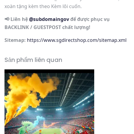
xoàn tặng kèm theo Kèm lôi cuốn.
📢 Liên hệ
@subdomaingov
để được phục vụ
BACKLINK / GUESTPOST chất lượng!
Sitemap:
https://www.sgdirectshop.com/sitemap.xml
Sản phẩm liên quan