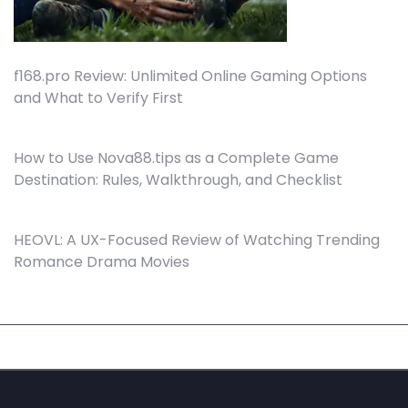
f168.pro Review: Unlimited Online Gaming Options
and What to Verify First
How to Use Nova88.tips as a Complete Game
Destination: Rules, Walkthrough, and Checklist
HEOVL: A UX-Focused Review of Watching Trending
Romance Drama Movies