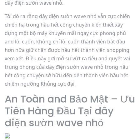
dây điện sườn wave nhỏ.
Tôi dò ra rằng dây điện sườn wave nhỏ vẫn cực chiến
chiến hạ trong hầu hết công chuyện kiến thiết xây
dựng một bộ máy khuyến mãi ngay cực phong phú
and lôi cuốn, không chỉ lôi cuốn thành viên bắt đầu
hơn nữa giữ chân được hầu hết thành viên shopping
xem xét. Điều này gợi mở sự vứt ra tiêu and quyết vai
trung phong của dây điện sườn wave nhỏ trong hầu
hết công chuyện sở hữu đến đến thành viên hầu hết
chiêm ngưỡng Khủng cực đại.
An Toàn and Bảo Mật – Ưu
Tiên Hàng Đầu Tại dây
điện sườn wave nhỏ