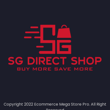
Copyright 2022
Ecommerce Mega Store Pro.
All Right