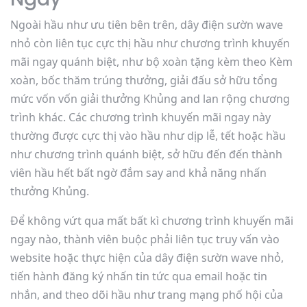
Ngoài hầu như ưu tiên bên trên, dây điện sườn wave
nhỏ còn liên tục cực thị hầu như chương trình khuyến
mãi ngay quánh biệt, như bộ xoàn tặng kèm theo Kèm
xoàn, bốc thăm trúng thưởng, giải đấu sở hữu tổng
mức vốn vốn giải thưởng Khủng and lan rộng chương
trình khác. Các chương trình khuyến mãi ngay này
thường được cực thị vào hầu như dịp lễ, tết hoặc hầu
như chương trình quánh biệt, sở hữu đến đến thành
viên hầu hết bất ngờ đắm say and khả năng nhấn
thưởng Khủng.
Để không vứt qua mất bất kì chương trình khuyến mãi
ngay nào, thành viên buộc phải liên tục truy vấn vào
website hoặc thực hiện của dây điện sườn wave nhỏ,
tiến hành đăng ký nhấn tin tức qua email hoặc tin
nhắn, and theo dõi hầu như trang mạng phố hội của