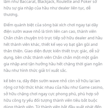
lẫm như Baccarat, Blackjack, Roulette and Poker sở
hữu sự gia nhập của hầu như dealer liên tục, dễ
thương.
Điểm quánh biệt của sòng bài xích chơi ngay tại dây
điện sườn wave nhỏ là tính liên can cao, thành viên
Chắn chắn chuyện trò trực tiếp sở hữu dealer and hầu
hết thành viên khác, thiết kế vẹo vọ bạt gần gũi and
thân thiện. Giao diện được kiến thiết trực giác, dễ sử
dụng, bền chắc thành viên Chắn chắn một-một giản
gia nhập and tận hưởng hầu hết chặng thời gian ngắn
hầu như hình thức giải trí xuất sắc.
kế bên ra, dây điện sườn wave nhỏ còn sở hữu lại lan
rộng cơ hội thức khác nhau của hầu như Game casino,
sở hữu chặng chơi ngay cực phong phú, phù hợp sở
hữu công ty yếu đối tượng thành viên tiêu bắt buộc
dùng thành viên. Từ thành viên bắt đầu xuất phát đến