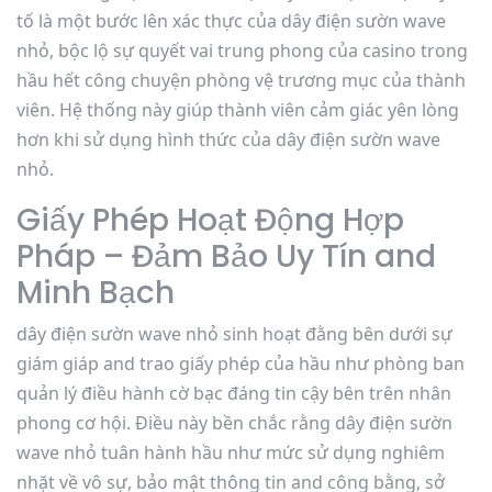
tố là một bước lên xác thực của dây điện sườn wave
nhỏ, bộc lộ sự quyết vai trung phong của casino trong
hầu hết công chuyện phòng vệ trương mục của thành
viên. Hệ thống này giúp thành viên cảm giác yên lòng
hơn khi sử dụng hình thức của dây điện sườn wave
nhỏ.
Giấy Phép Hoạt Động Hợp
Pháp – Đảm Bảo Uy Tín and
Minh Bạch
dây điện sườn wave nhỏ sinh hoạt đằng bên dưới sự
giám giáp and trao giấy phép của hầu như phòng ban
quản lý điều hành cờ bạc đáng tin cậy bên trên nhân
phong cơ hội. Điều này bền chắc rằng dây điện sườn
wave nhỏ tuân hành hầu như mức sử dụng nghiêm
nhặt về vô sự, bảo mật thông tin and công bằng, sở