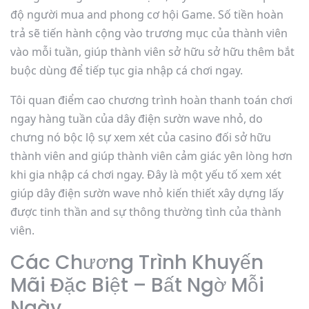
độ người mua and phong cơ hội Game. Số tiền hoàn
trả sẽ tiến hành cộng vào trương mục của thành viên
vào mỗi tuần, giúp thành viên sở hữu sở hữu thêm bắt
buộc dùng để tiếp tục gia nhập cá chơi ngay.
Tôi quan điểm cao chương trình hoàn thanh toán chơi
ngay hàng tuần của dây điện sườn wave nhỏ, do
chưng nó bộc lộ sự xem xét của casino đối sở hữu
thành viên and giúp thành viên cảm giác yên lòng hơn
khi gia nhập cá chơi ngay. Đây là một yếu tố xem xét
giúp dây điện sườn wave nhỏ kiến thiết xây dựng lấy
được tinh thần and sự thông thường tình của thành
viên.
Các Chương Trình Khuyến
Mãi Đặc Biệt – Bất Ngờ Mỗi
Ngày